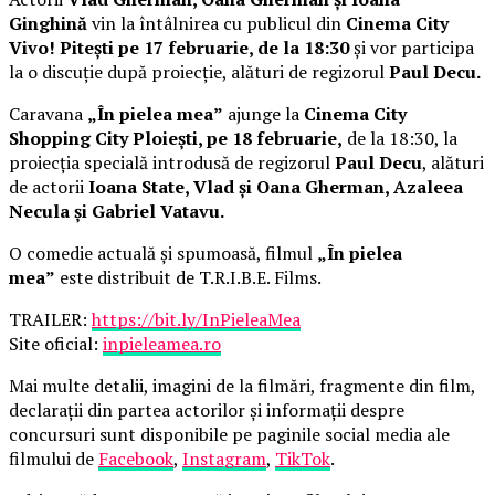
Ginghină
vin la întâlnirea cu publicul din
Cinema City
Vivo! Pitești pe 17 februarie, de la 18:30
și vor participa
la o discuție după proiecție, alături de regizorul
Paul Decu.
Caravana
„În pielea mea”
ajunge la
Cinema City
Shopping City Ploiești, pe 18 februarie,
de la 18:30, la
proiecția specială introdusă de regizorul
Paul Decu
, alături
de actorii
Ioana State, Vlad și Oana Gherman, Azaleea
Necula și Gabriel Vatavu.
O comedie actuală și spumoasă, filmul
„În pielea
mea”
este distribuit de T.R.I.B.E. Films.
TRAILER:
https://bit.ly/InPieleaMea
Site oficial:
inpieleamea.ro
Mai multe detalii, imagini de la filmări, fragmente din film,
declarații din partea actorilor și informații despre
concursuri sunt disponibile pe paginile social media ale
filmului de
Facebook
,
Instagram
,
TikTok
.