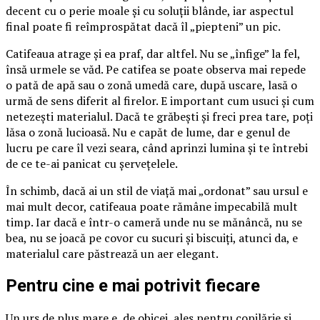
decent cu o perie moale și cu soluții blânde, iar aspectul
final poate fi reîmprospătat dacă îl „piepteni” un pic.
Catifeaua atrage și ea praf, dar altfel. Nu se „înfige” la fel,
însă urmele se văd. Pe catifea se poate observa mai repede
o pată de apă sau o zonă umedă care, după uscare, lasă o
urmă de sens diferit al firelor. E important cum usuci și cum
netezești materialul. Dacă te grăbești și freci prea tare, poți
lăsa o zonă lucioasă. Nu e capăt de lume, dar e genul de
lucru pe care îl vezi seara, când aprinzi lumina și te întrebi
de ce te-ai panicat cu șervețelele.
În schimb, dacă ai un stil de viață mai „ordonat” sau ursul e
mai mult decor, catifeaua poate rămâne impecabilă mult
timp. Iar dacă e într-o cameră unde nu se mănâncă, nu se
bea, nu se joacă pe covor cu sucuri și biscuiți, atunci da, e
materialul care păstrează un aer elegant.
Pentru cine e mai potrivit fiecare
Un urs de pluș mare e, de obicei, ales pentru copilărie și