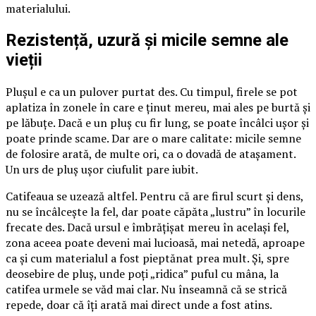
materialului.
Rezistență, uzură și micile semne ale
vieții
Plușul e ca un pulover purtat des. Cu timpul, firele se pot
aplatiza în zonele în care e ținut mereu, mai ales pe burtă și
pe lăbuțe. Dacă e un pluș cu fir lung, se poate încâlci ușor și
poate prinde scame. Dar are o mare calitate: micile semne
de folosire arată, de multe ori, ca o dovadă de atașament.
Un urs de pluș ușor ciufulit pare iubit.
Catifeaua se uzează altfel. Pentru că are firul scurt și dens,
nu se încâlcește la fel, dar poate căpăta „lustru” în locurile
frecate des. Dacă ursul e îmbrățișat mereu în același fel,
zona aceea poate deveni mai lucioasă, mai netedă, aproape
ca și cum materialul a fost pieptănat prea mult. Și, spre
deosebire de pluș, unde poți „ridica” puful cu mâna, la
catifea urmele se văd mai clar. Nu înseamnă că se strică
repede, doar că îți arată mai direct unde a fost atins.