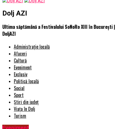
Dolj AZI
Ultima săptămână a Festivalului SoNoRo XIII în București |
DoljAZI
Administrație locală
Afaceri
Cultură
Eveniment
Exclusiv
Politică locală
Social
Sport
Știri din județ
Viața în Dolj
Turism
Eveniment