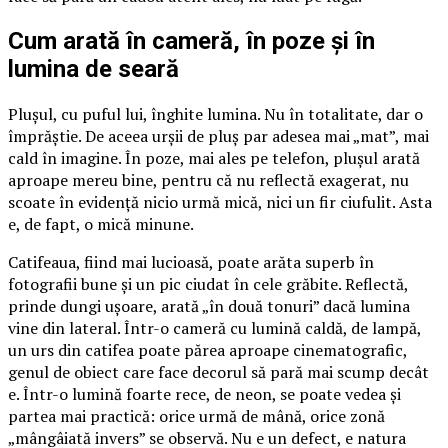
Cum arată în cameră, în poze și în
lumina de seară
Plușul, cu puful lui, înghite lumina. Nu în totalitate, dar o
împrăștie. De aceea urșii de pluș par adesea mai „mat”, mai
cald în imagine. În poze, mai ales pe telefon, plușul arată
aproape mereu bine, pentru că nu reflectă exagerat, nu
scoate în evidență nicio urmă mică, nici un fir ciufulit. Asta
e, de fapt, o mică minune.
Catifeaua, fiind mai lucioasă, poate arăta superb în
fotografii bune și un pic ciudat în cele grăbite. Reflectă,
prinde dungi ușoare, arată „în două tonuri” dacă lumina
vine din lateral. Într-o cameră cu lumină caldă, de lampă,
un urs din catifea poate părea aproape cinematografic,
genul de obiect care face decorul să pară mai scump decât
e. Într-o lumină foarte rece, de neon, se poate vedea și
partea mai practică: orice urmă de mână, orice zonă
„mângâiată invers” se observă. Nu e un defect, e natura