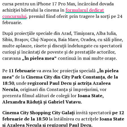
cursa pentru un iPhone 17 Pro Max, încărcând dovada
achiziției biletului la cinema în
formularul dedicat
concursului
, premiul fiind oferit prin tragere la sorți pe 24
februarie.
După proiecțiile speciale din Arad, Timișoara, Alba Iulia,
Sibiu, Brașov, Cluj-Napoca, Baia Mare, Oradea, cu săli pline,
multe aplauze, râsete și discuții îndelungate cu spectatorii
curioși și încântați de poveste și de prestațiile actorilor,
caravana
„În pielea mea”
continuă în mai multe orașe.
Pe
11 februarie
va avea loc proiecția specială
„În pielea
mea”
de la
Cinema City din City Park Constanța
,
de la
18:30
, unde
regizorul Paul Decu și actrița Azaleea
Necula
, originari din Constanța și împrejurimi, vor
prezenta filmul alături de colegii lor
Ioana State,
Alexandra Răduță și Gabriel Vatavu.
Cinema City Shopping City Galați
invită spectatorii
pe 12
februarie de la 18:30
la întâlnirea cu actrițele
Ioana State
și Azaleea Necula și regizorul Paul Decu.