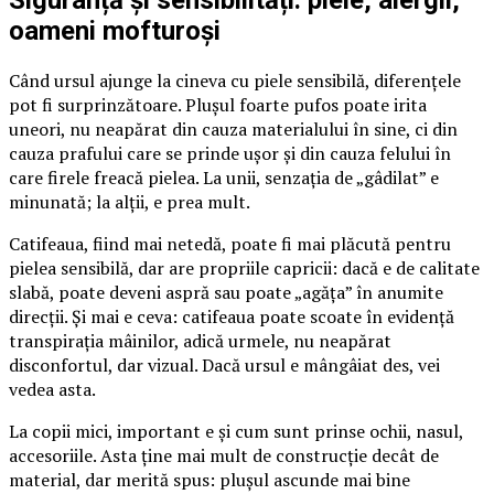
Siguranță și sensibilități: piele, alergii,
oameni mofturoși
Când ursul ajunge la cineva cu piele sensibilă, diferențele
pot fi surprinzătoare. Plușul foarte pufos poate irita
uneori, nu neapărat din cauza materialului în sine, ci din
cauza prafului care se prinde ușor și din cauza felului în
care firele freacă pielea. La unii, senzația de „gâdilat” e
minunată; la alții, e prea mult.
Catifeaua, fiind mai netedă, poate fi mai plăcută pentru
pielea sensibilă, dar are propriile capricii: dacă e de calitate
slabă, poate deveni aspră sau poate „agăța” în anumite
direcții. Și mai e ceva: catifeaua poate scoate în evidență
transpirația mâinilor, adică urmele, nu neapărat
disconfortul, dar vizual. Dacă ursul e mângâiat des, vei
vedea asta.
La copii mici, important e și cum sunt prinse ochii, nasul,
accesoriile. Asta ține mai mult de construcție decât de
material, dar merită spus: plușul ascunde mai bine