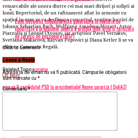
remarcabile ale unora dintre cei mai mari dirijori şi solişti ai
lumii. Repertoriul, de un rafinament aflat în armonie cu
spaţiul în care se va desfăşura concertul, conţine lucrări de
Zyxel Networks îmbunătățește guvernanța în materie de
Johann Sebastian Bach, Wolfgang Amadeus Mozart, Astor
securitate a produselor pentru a proteja IMM-urile și furnizorii
Piazzolla şi Leonid Utyosov, iar artiştilor Pavel Vernikov,
de servicii de gestionare (MSP)
Svetlana Makarova, Răzvan Popovici şi Diana Ketler li se va
alătura Camerata Regală.
Click to comment
Leave a Reply
Related Topics:
prima
Adresa ta de email nu va fi publicată.
Câmpurile obligatorii
Up Next
sunt marcate cu
*
cine va fi candidatul PSD la prezidențiale! Nume surpriză | DoljAZI
Comentariu
*
Don't Miss
„Soluţia nu este abandonul sau PĂRĂSIREA ţării” | DoljAZI