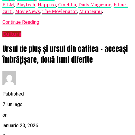
FILM
,
Playtech
,
Happ.ro
,
Cinefilia
,
Daily Magazine
,
Filme-
carti
,
MovieNews
,
The Movienator
,
Munteanu
.
Continue Reading
Cultură
Ursul de pluș și ursul din catifea – aceeași
îmbrățișare, două lumi diferite
Published
7 luni ago
on
ianuarie 23, 2026