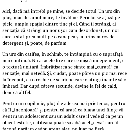
Aici, dacă mă întrebi pe mine, se decide totul. Un urs din
pluș, mai ales unul mare, te învăluie. Perii lui se așază pe
piele, umplu spațiul dintre tine și el. Când îl strângi, ai
senzația că strângi un nor ușor cam dezordonat, un nor
care a stat prea mult pe o canapea și a prins miros de
detergent și, poate, de parfum.
Un urs din catifea, în schimb, te întâmpină cu o suprafață
mai continuă. Nu ai acele fire care se mișcă independent, ci
o textură unitară. Îmbrățișarea se simte mai „curată” ca
senzație, mai netedă. Și, ciudat, poate părea un pic mai rece
la început, ca o rochie de seară pe care o atingi înainte să o
îmbraci. Dar după câteva secunde, devine la fel de cald,
doar că altfel.
Pentru un copil mic, plușul e adesea mai prietenos, pentru
că îl „înconjoară” și pentru că arată ca blana unei ființe vii.
Pentru un adolescent sau un adult care îl vede și ca pe un
obiect estetic, catifeaua poate să aibă acel „ceva” care îl
face să pară un cadou atent ales, nu luat pe fugă.