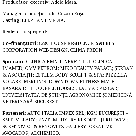
Producător executiv: Adela Mara.
Manager producție: Iulia Cezara Roșu.
Casting: ELEPHANT MEDIA.
Realizat cu sprijinul:
Co-finanțatori:
C&C HOUSE RESIDENCE, S&I BEST
CORPORATION WEB DESIGN, CLIMA FREON
Sponsori
: CLINICA RMN TINERETULUI; CLINICA
IMAMED; OMV PETROM; MIKO BEAUTY PALACE; ȘERBAN
& ASOCIAȚII; ESTEEM BODY SCULPT & SPA; PIZZERIA
VOLARE; MERLIN’S; DOWNTOWN FITNESS MATEI
BASARAB; THE COFFEE HOUSE; CLAUMAR PESCAR;
UNIVERSITATEA DE ȘTIINȚE AGRONOMICE ȘI MEDICINĂ
VETERINARĂ BUCUREȘTI
Parteneri
: AUTO ITALIA IMPEX SRL; KGM BUCUREȘTI –
SMT PALLADY; RAZELM LUXURY RESORT – JURILOVCA;
SCEMTOVICI & BENOWITZ GALLERY; CREATIVE
AVOCADOS; ALCHEMICO.