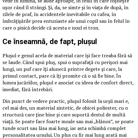
vede în lumină, se aude aproape, în felul în care foșnește
ușor când îl strângi. Și, da, se simte și în viața de după, în
zilele de praf, în accidentele inevitabile cu cafea, în
îmbrățișările prea entuziaste ale unui copil sau în felul în
care o pisică decide că acesta e noul ei tron.
Ce înseamnă, de fapt, plușul
Plușul e genul acela de material care își face treaba fără să
se laude. Când spui pluș, spui o suprafață cu perișori mai
lungi, un puf care îți alunecă printre degete și care, la
primul contact, pare că îți promite că o să fie bine. În
lumea jucăriilor, plușul e asociat cu ideea de confort direct,
imediat, fără întrebări.
Din punct de vedere practic, plușul folosit la urșii mari e,
cel mai des, un material sintetic, de obicei poliester, cu o
structură care ține bine și care suportă destul de multă
viață. Se poate face foarte moale sau mai „blănos”, se poate
tunde scurt sau lăsa mai lung, iar asta schimbă complet
personalitatea ursului. Un plus cu fir mai lung arată mai