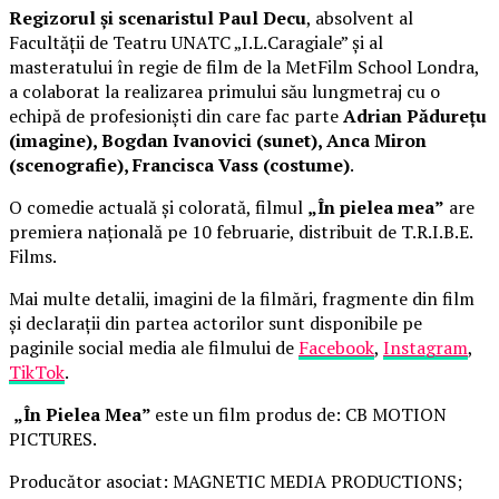
Regizorul și scenaristul Paul Decu
, absolvent al
Facultății de Teatru UNATC „I.L.Caragiale” și al
masteratului în regie de film de la MetFilm School Londra,
a colaborat la realizarea primului său lungmetraj cu o
echipă de profesioniști din care fac parte
Adrian Pădurețu
(imagine), Bogdan Ivanovici (sunet), Anca Miron
(scenografie), Francisca Vass (costume)
.
O comedie actuală și colorată, filmul
„În pielea mea”
are
premiera națională pe 10 februarie, distribuit de T.R.I.B.E.
Films.
Mai multe detalii, imagini de la filmări, fragmente din film
și declarații din partea actorilor sunt disponibile pe
paginile social media ale filmului de
Facebook
,
Instagram
,
TikTok
.
„În Pielea Mea”
este un film produs de: CB MOTION
PICTURES.
Producător asociat: MAGNETIC MEDIA PRODUCTIONS;