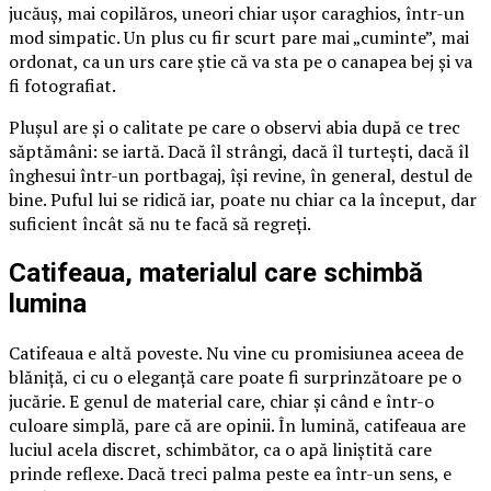
jucăuș, mai copilăros, uneori chiar ușor caraghios, într-un
mod simpatic. Un plus cu fir scurt pare mai „cuminte”, mai
ordonat, ca un urs care știe că va sta pe o canapea bej și va
fi fotografiat.
Plușul are și o calitate pe care o observi abia după ce trec
săptămâni: se iartă. Dacă îl strângi, dacă îl turtești, dacă îl
înghesui într-un portbagaj, își revine, în general, destul de
bine. Puful lui se ridică iar, poate nu chiar ca la început, dar
suficient încât să nu te facă să regreți.
Catifeaua, materialul care schimbă
lumina
Catifeaua e altă poveste. Nu vine cu promisiunea aceea de
blăniță, ci cu o eleganță care poate fi surprinzătoare pe o
jucărie. E genul de material care, chiar și când e într-o
culoare simplă, pare că are opinii. În lumină, catifeaua are
luciul acela discret, schimbător, ca o apă liniștită care
prinde reflexe. Dacă treci palma peste ea într-un sens, e