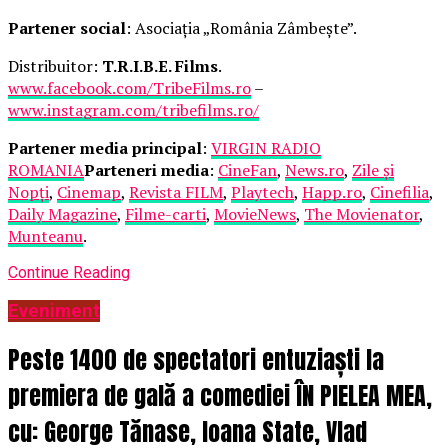
Partener social
: Asociația „România Zâmbește”.
Distribuitor:
T.R.I.B.E. Films
.
www.facebook.com/TribeFilms.ro
–
www.instagram.com/tribefilms.ro/
Partener media principal
:
VIRGIN RADIO
ROMANIA
Parteneri media
:
CineFan
,
News.ro
,
Zile și
Nopți
,
Cinemap
,
Revista FILM
,
Playtech
,
Happ.ro
,
Cinefilia
,
Daily Magazine
,
Filme-carti
,
MovieNews
,
The Movienator
,
Munteanu
.
Continue Reading
Eveniment
Peste 1400 de spectatori entuziaști la
premiera de gală a comediei ÎN PIELEA MEA,
cu: George Tănase, Ioana State, Vlad