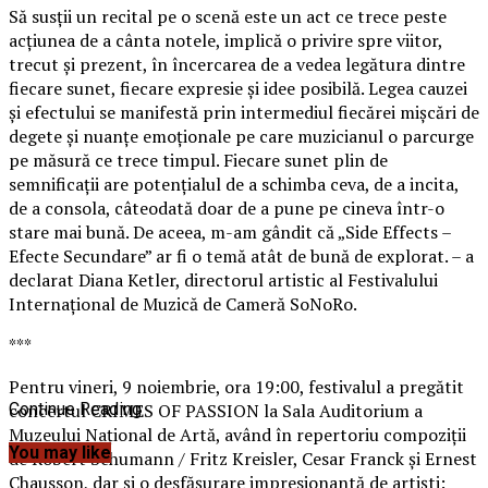
Să susţii un recital pe o scenă este un act ce trece peste
acţiunea de a cânta notele, implică o privire spre viitor,
trecut şi prezent, în încercarea de a vedea legătura dintre
fiecare sunet, fiecare expresie şi idee posibilă. Legea cauzei
şi efectului se manifestă prin intermediul fiecărei mişcări de
degete şi nuanţe emoţionale pe care muzicianul o parcurge
pe măsură ce trece timpul. Fiecare sunet plin de
semnificaţii are potenţialul de a schimba ceva, de a incita,
de a consola, câteodată doar de a pune pe cineva într-o
stare mai bună.
De aceea, m-am gândit că „Side Effects –
Efecte Secundare” ar fi o temă atât de bună de explorat. – a
declarat Diana Ketler, directorul artistic al Festivalului
Internaţional de Muzică de Cameră SoNoRo.
***
Pentru vineri, 9 noiembrie, ora 19:00, festivalul a pregătit
concertul CRIMES OF PASSION la Sala Auditorium a
Continue Reading
Muzeului Naţional de Artă, având în repertoriu compoziţii
You may like
de Robert Schumann / Fritz Kreisler, Cesar Franck şi Ernest
Chausson, dar şi o desfăşurare impresionantă de artişti: