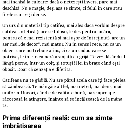
mai închisă la culoare; dacă o netezești invers, pare mai
deschisă. Nu e magie, deși așa se simte, ci felul în care stau
firele scurte și dense.
Un urs din material tip catifea, mai ales dacă vorbim despre
catifea sintetică (care se folosește des pentru jucării,
pentru că e mai rezistentă și mai ușor de întreținut), are un
aer mai „de decor”, mai matur. Nu în sensul rece, nu ca un
obiect care nu trebuie atins, ci ca un cadou care se
potrivește într-o cameră aranjată cu grijă. Te vezi lăsându-l
lângă perne, într-un colț, și totuși îl iei în brațe când ești
obosit. Doar că senzația e diferită.
Catifeaua nu te gâdilă. Nu are părul acela care îți face pielea
să zâmbească. Te mângâie altfel, mai neted, mai dens, mai
uniform. Uneori, când e de calitate bună, pare aproape
răcoroasă la atingere, înainte să se încălzească de la mâna
ta.
Prima diferență reală: cum se simte
îmbrățișarea