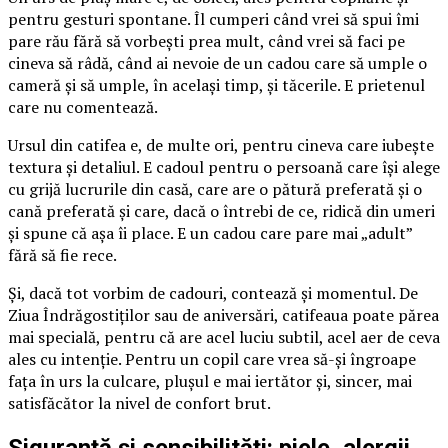
pentru gesturi spontane. Îl cumperi când vrei să spui îmi
pare rău fără să vorbești prea mult, când vrei să faci pe
cineva să râdă, când ai nevoie de un cadou care să umple o
cameră și să umple, în același timp, și tăcerile. E prietenul
care nu comentează.
Ursul din catifea e, de multe ori, pentru cineva care iubește
textura și detaliul. E cadoul pentru o persoană care își alege
cu grijă lucrurile din casă, care are o pătură preferată și o
cană preferată și care, dacă o întrebi de ce, ridică din umeri
și spune că așa îi place. E un cadou care pare mai „adult”
fără să fie rece.
Și, dacă tot vorbim de cadouri, contează și momentul. De
Ziua Îndrăgostiților sau de aniversări, catifeaua poate părea
mai specială, pentru că are acel luciu subtil, acel aer de ceva
ales cu intenție. Pentru un copil care vrea să-și îngroape
fața în urs la culcare, plușul e mai iertător și, sincer, mai
satisfăcător la nivel de confort brut.