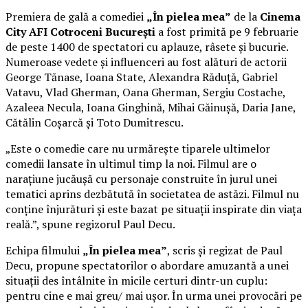
Premiera de gală a comediei
„În pielea mea”
de la
Cinema
City AFI Cotroceni București
a fost primită pe 9 februarie
de peste 1400 de spectatori cu aplauze, râsete și bucurie.
Numeroase vedete și influenceri au fost alături de actorii
George Tănase, Ioana State, Alexandra Răduță, Gabriel
Vatavu, Vlad Gherman, Oana Gherman, Sergiu Costache,
Azaleea Necula, Ioana Ginghină, Mihai Găinușă, Daria Jane,
Cătălin Coșarcă și Toto Dumitrescu.
„Este o comedie care nu urmărește tiparele ultimelor
comedii lansate în ultimul timp la noi. Filmul are o
narațiune jucăușă cu personaje construite în jurul unei
tematici aprins dezbătută în societatea de astăzi. Filmul nu
conține înjurături și este bazat pe situații inspirate din viața
reală.”, spune regizorul Paul Decu.
Echipa filmului
„În pielea mea”
, scris și regizat de Paul
Decu, propune spectatorilor o abordare amuzantă a unei
situații des întâlnite în micile certuri dintr-un cuplu:
pentru cine e mai greu/ mai ușor. În urma unei provocări pe