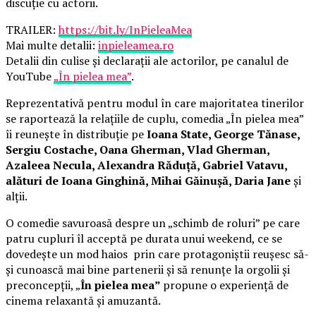
discuție cu actorii.
TRAILER:
https://bit.ly/InPieleaMea
Mai multe detalii:
inpieleamea.ro
Detalii din culise și declarații ale actorilor, pe canalul de
YouTube
„În pielea mea”
.
Reprezentativă pentru modul în care majoritatea tinerilor
se raportează la relațiile de cuplu, comedia „În pielea mea”
îi reunește în distribuție pe
Ioana State, George Tănase,
Sergiu Costache, Oana Gherman, Vlad Gherman,
Azaleea Necula, Alexandra Răduță, Gabriel Vatavu,
alături de Ioana Ginghină, Mihai Găinușă, Daria Jane
și
alții.
O comedie savuroasă despre un „schimb de roluri” pe care
patru cupluri îl acceptă pe durata unui weekend, ce se
dovedește un mod haios prin care protagoniștii reușesc să-
și cunoască mai bine partenerii și să renunțe la orgolii și
preconcepții, „
În pielea mea”
propune o experiență de
cinema relaxantă și amuzantă.