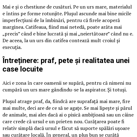
Mai e și o chestiune de cusături. Pe un urs mare, materialul
e întins pe forme rotunjite. Plușul ascunde mai bine micile
imperfecțiuni de la îmbinări, pentru că firele acoperă
marginea. Catifeaua, fiind mai netedă, poate arăta mai
„precis” când e bine lucrată și mai „neiertătoare” când nu e.
De aceea, la un urs din catifea contează mult croiul și
execuția.
Întreținere: praf, pete și realitatea unei
case locuite
Aici e zona în care oamenii se supără, pentru că nimeni nu
cumpără un urs mare gândindu-se la aspirator. Și totuși.
Plușul atrage praf, da, fiindcă are suprafață mai mare, fire
mai multe, deci are de ce să se agațe. Se mai lipește și părul
de animale, mai ales dacă ai o pisică ambițioasă sau un câine
care crede că ursul e un prieten nou. Curățarea poate fi
relativ simplă dacă ursul e făcut să suporte spălări ușoare
sau curățare locală. În general, un pluș bun se curăță