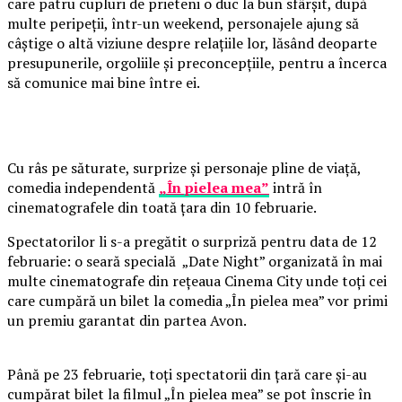
care patru cupluri de prieteni o duc la bun sfârșit, după
multe peripeții, într-un weekend, personajele ajung să
câștige o altă viziune despre relațiile lor, lăsând deoparte
presupunerile, orgoliile și preconcepțiile, pentru a încerca
să comunice mai bine între ei.
Cu râs pe săturate, surprize și personaje pline de viață,
comedia independentă
„În pielea mea”
intră în
cinematografele din toată țara din 10 februarie.
Spectatorilor li s-a pregătit o surpriză pentru data de 12
februarie: o seară specială „Date Night” organizată în mai
multe cinematografe din rețeaua Cinema City unde toți cei
care cumpără un bilet la comedia „În pielea mea” vor primi
un premiu garantat din partea Avon.
Până pe 23 februarie, toți spectatorii din țară care și-au
cumpărat bilet la filmul „În pielea mea” se pot înscrie în