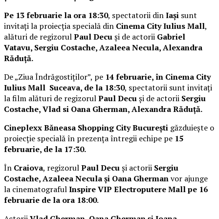
Pe 13 februarie la ora 18:30
, spectatorii din
Iași
sunt
invitați la proiecția specială din
Cinema City Iulius Mall
,
alături de regizorul
Paul Decu
și de actorii
Gabriel
Vatavu, Sergiu Costache, Azaleea Necula, Alexandra
Răduță.
De „Ziua Îndrăgostiților”, pe
14 februarie, în Cinema City
Iulius Mall Suceava, de la 18:30
, spectatorii sunt invitați
la film alături de regizorul
Paul Decu
și de actorii
Sergiu
Costache, Vlad si Oana Gherman, Alexandra Răduță.
Cineplexx Băneasa Shopping City București
găzduiește o
proiecție specială în prezența întregii echipe pe
15
februarie, de la 17:30.
În
Craiova
, regizorul
Paul Decu
și actorii
Sergiu
Costache, Azaleea Necula și Oana Gherman
vor ajunge
la cinematograful
Inspire VIP Electroputere Mall pe 16
februarie de la ora 18:00
.
Actorii
Vlad Gherman, Oana Gherman și Ioana