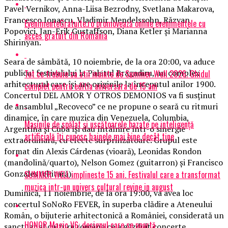
Pavel Vernikov, Anna-Liisa Bezrodny, Svetlana Makarova,
Francesco Ionaşcu, Vladimir Mendelssohn, Răzvan
EvenimenteGratuite.ro promovează online evenimentele cu
Popovici, Jan-Erik Gustaffson, Diana Ketler şi Marianna
acces gratuit din România
Shirinyan.
Seara de sâmbătă, 10 noiembrie, de la ora 20:00, va aduce
publicul festivalului la Palatul Bragadiru, un complex
Tot ce trebuie sa stii inainte de Summer Well 2026. Ghidul
arhitectural care îşi are originile la începutul anilor 1900.
complet pentru editia aniversara de 15 ani
Concertul DEL AMOR Y OTROS DEMONIOS va fi susţinut
de ansamblul „Recoveco” ce ne propune o seară cu ritmuri
dinamice, în care muzica din Venezuela, Columbia,
Mașinile de spălat și uscătoarele bazate pe inteligență
Argentina şi Cuba îşi dau întâlnire într-o sinergie
artificială îți cunosc hainele mai bine decât tine
extraordinară, cu efecte surprinzătoare. Grupul este
format din Alexis Cárdenas (vioară), Leonidas Rondon
(mandolină/quarto), Nelson Gomez (guitarron) şi Francisco
Gonzales (chitară).
SUMMER WELL implineste 15 ani. Festivalul care a transformat
muzica intr-un univers cultural revine in august
Duminică, 11 noiembrie, de la ora 19:00, va avea loc
concertul SoNoRo FEVER, în superba clădire a Ateneului
Român, o bijuterie arhitectonică a României, considerată un
HONOR Magic V6: designul care se poartă
sanctuar al culturii române ce a găzduit concerte