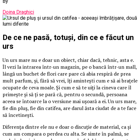
By
Doina Draghici
De ce ne pasă, totuși, din ce e făcut un
urs
Un urs mare nu e doar un obiect, chiar dacă, tehnic, asta e.
Îl vezi la intrarea într-un magazin, pe o bancă într-un mall,
lângă un buchet de flori care pare că abia respiră de prea
mult parfum, și, fără să vrei, îți amintești cum e să ai brațele
ocupate de ceva moale. Și cum e să te uiți la cineva care îl
primește și să ți se pară că, pentru o secundă, persoana
aceea se întoarce la o versiune mai ușoară a ei. Un urs mare,
fie din pluș, fie din catifea, are darul ăsta ciudat de a te face
să încetinești.
Diferența dintre ele nu e doar o discuție de material, ca și
cum am compara o perdea cu alta. Se simte în palmă, se