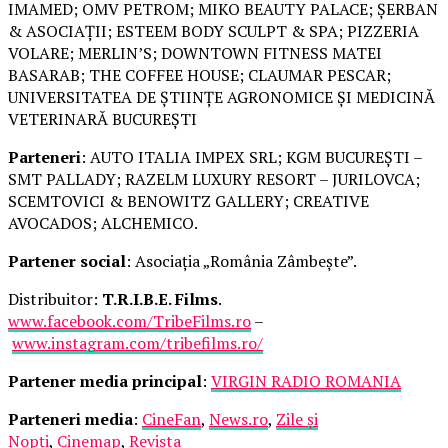
IMAMED; OMV PETROM; MIKO BEAUTY PALACE; ȘERBAN
& ASOCIAȚII; ESTEEM BODY SCULPT & SPA; PIZZERIA
VOLARE; MERLIN’S; DOWNTOWN FITNESS MATEI
BASARAB; THE COFFEE HOUSE; CLAUMAR PESCAR;
UNIVERSITATEA DE ȘTIINȚE AGRONOMICE ȘI MEDICINĂ
VETERINARĂ BUCUREȘTI
Parteneri
: AUTO ITALIA IMPEX SRL; KGM BUCUREȘTI –
SMT PALLADY; RAZELM LUXURY RESORT – JURILOVCA;
SCEMTOVICI & BENOWITZ GALLERY; CREATIVE
AVOCADOS; ALCHEMICO.
Partener social
: Asociația „România Zâmbește”.
Distribuitor:
T.R.I.B.E. Films
.
www.facebook.com/TribeFilms.ro
–
www.instagram.com/tribefilms.ro/
Partener media principal
:
VIRGIN RADIO ROMANIA
Parteneri media
:
CineFan
,
News.ro
,
Zile și
Nopți
,
Cinemap
,
Revista