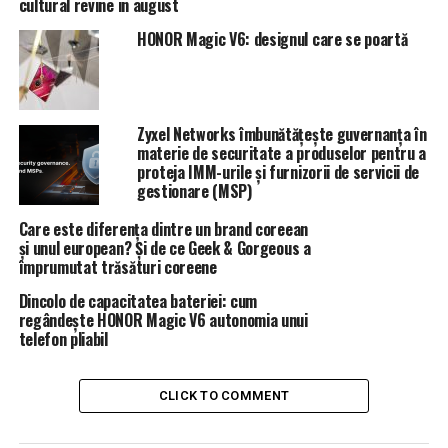
cultural revine in august
HONOR Magic V6: designul care se poartă
RELATED TOPICS:
PRIMA
UP NEXT
Dragnea vrea să desfiinţeze Bucureştiul! Firea lansează
acuzații GRAVE la adresa liderului PSD | DoljAZI
Zyxel Networks îmbunătățește guvernanța în
materie de securitate a produselor pentru a
DON'T MISS
proteja IMM-urile și furnizorii de servicii de
Nu muncești și primești o grămadă de bani. Vezi locul în
gestionare (MSP)
care se întâmpla asta | DoljAZI
Care este diferența dintre un brand coreean
și unul european? Și de ce Geek & Gorgeous a
împrumutat trăsături coreene
Dincolo de capacitatea bateriei: cum
regândește HONOR Magic V6 autonomia unui
telefon pliabil
CLICK TO COMMENT