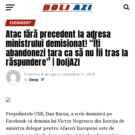
EVENIMENT
Atac fără precedent la adresa
ministrului demisionat! “Îți
abandonezi țara ca să nu fii tras la
răspundere” | DoljAZI
Published
8 ani ago
on
noiembrie 11, 2018
By
Deny
Preşedintele USR, Dan Barna, a scris duminică pe
Facebook că demisia lui Victor Negrescu din funcţia de
ministru delegat pentru Afaceri Europene este de