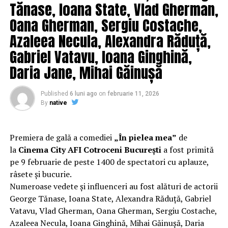
Tănase, Ioana State, Vlad Gherman,
care patru cupluri îl acceptă pe durata unui weekend, ce
se dovedește un mod haios prin care protagoniștii
Oana Gherman, Sergiu Costache,
reușesc să-și cunoască mai bine partenerii și să renunțe
Azaleea Necula, Alexandra Răduță,
la orgolii și preconcepții, „
În pielea mea”
propune o
Gabriel Vatavu, Ioana Ginghină,
experiență de cinema relaxantă și amuzantă.
Daria Jane, Mihai Găinușă
Regizorul și scenaristul Paul Decu
, absolvent al
Facultății de Teatru UNATC „I.L.Caragiale” și al
Published
6 luni ago
on
februarie 11, 2026
masteratului în regie de film de la MetFilm School
By
native
Londra, a colaborat la realizarea primului său
lungmetraj cu o echipă de profesioniști din care fac
parte
Adrian Pădurețu (imagine), Bogdan Ivanovici
Premiera de gală a comediei
„În pielea mea”
de
(sunet), Anca Miron (scenografie), Francisca Vass
la
Cinema City AFI Cotroceni București
a fost primită
(costume)
.
pe 9 februarie de peste 1400 de spectatori cu aplauze,
râsete și bucurie.
O comedie actuală și colorată, filmul
„În pielea mea”
Numeroase vedete și influenceri au fost alături de actorii
are premiera națională pe 10 februarie, distribuit de
George Tănase, Ioana State, Alexandra Răduță, Gabriel
T.R.I.B.E. Films.
Vatavu, Vlad Gherman, Oana Gherman, Sergiu Costache,
Azaleea Necula, Ioana Ginghină, Mihai Găinușă, Daria