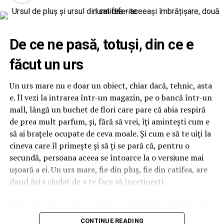
IMAMED; OMV PETROM; MIKO BEAUTY PALACE;
ȘERBAN & ASOCIAȚII; ESTEEM BODY SCULPT & SPA;
PIZZERIA VOLARE; MERLIN’S; DOWNTOWN FITNESS
Cu râs pe săturate, surprize și personaje pline de viață,
De ce ne pasă, totuși, din ce e
MATEI BASARAB; THE COFFEE HOUSE; CLAUMAR
comedia independentă
„În pielea mea”
intră în
PESCAR; UNIVERSITATEA DE ȘTIINȚE AGRONOMICE
făcut un urs
cinematografele din toată țara din 10 februarie.
ȘI MEDICINĂ VETERINARĂ BUCUREȘTI
Un urs mare nu e doar un obiect, chiar dacă, tehnic, asta
Spectatorilor li s-a pregătit o surpriză pentru data de
Parteneri
: AUTO ITALIA IMPEX SRL; KGM BUCUREȘTI
e. Îl vezi la intrarea într-un magazin, pe o bancă într-un
12 februarie: o seară specială „Date Night” organizată în
– SMT PALLADY; RAZELM LUXURY RESORT –
mall, lângă un buchet de flori care pare că abia respiră
mai multe cinematografe din rețeaua Cinema City unde
JURILOVCA; SCEMTOVICI & BENOWITZ GALLERY;
de prea mult parfum, și, fără să vrei, îți amintești cum e
toți cei care cumpără un bilet la comedia „În pielea mea”
CREATIVE AVOCADOS; ALCHEMICO.
să ai brațele ocupate de ceva moale. Și cum e să te uiți la
vor primi un premiu garantat din partea Avon.
cineva care îl primește și să ți se pară că, pentru o
Partener social
: Asociația „România Zâmbește”.
secundă, persoana aceea se întoarce la o versiune mai
Distribuitor:
T.R.I.B.E. Films
.
Până pe 23 februarie, toți spectatorii din țară care și-au
ușoară a ei. Un urs mare, fie din pluș, fie din catifea, are
www.facebook.com/TribeFilms.ro
–
cumpărat bilet la filmul „În pielea mea” se pot înscrie în
darul ăsta ciudat de a te face să încetinești.
www.instagram.com/tribefilms.ro/
cursa pentru un iPhone 17 Pro Max, încărcând dovada
Diferența dintre ele nu e doar o discuție de material, ca
achiziției biletului la cinema în
formularul dedicat
Partener media principal
:
VIRGIN RADIO
și cum am compara o perdea cu alta. Se simte în palmă,
concursului
, premiul fiind oferit prin tragere la sorți pe
CONTINUE READING