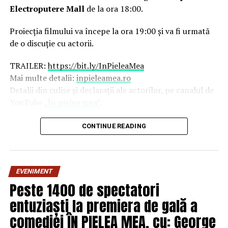
Electroputere Mall
de la ora 18:00.
Proiecția filmului va începe la ora 19:00 și va fi urmată
de o discuție cu actorii.
TRAILER:
https://bit.ly/InPieleaMea
Mai multe detalii:
inpieleamea.ro
Detalii din culise și declarații ale actorilor, pe canalul de
YouTube
„În pielea mea”
.
Reprezentativă pentru modul în care majoritatea
CONTINUE READING
tinerilor se raportează la relațiile de cuplu, comedia „În
pielea mea” îi reunește în distribuție pe
Ioana State,
George Tănase, Sergiu Costache, Oana Gherman,
EVENIMENT
Vlad Gherman, Azaleea Necula, Alexandra Răduță,
Peste 1400 de spectatori
Gabriel Vatavu, alături de Ioana Ginghină, Mihai
Găinușă, Daria Jane
și alții.
entuziaști la premiera de gală a
comediei ÎN PIELEA MEA, cu: George
O comedie savuroasă despre un „schimb de roluri” pe