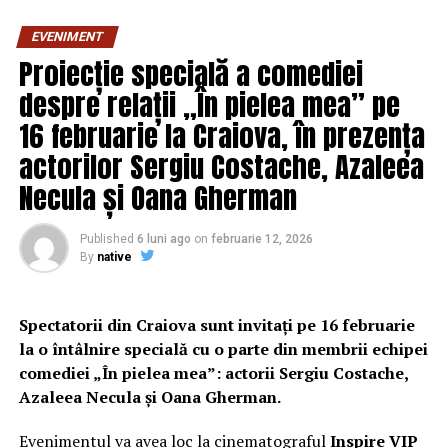
EVENIMENT
Proiecție specială a comediei
despre relații „În pielea mea” pe
16 februarie la Craiova, în prezența
actorilor Sergiu Costache, Azaleea
Necula și Oana Gherman
Published
6 luni ago
on
februarie 12, 2026
By
native
Spectatorii din Craiova sunt invitați pe 16 februarie
la o întâlnire specială cu o parte din membrii echipei
comediei „În pielea mea”: actorii Sergiu Costache,
Azaleea Necula și Oana Gherman.
Evenimentul va avea loc la cinematograful
Inspire VIP