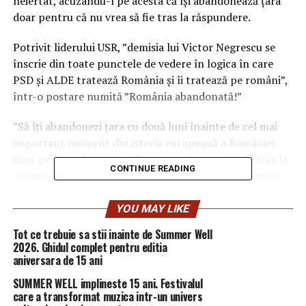
neiertat, acuzându-l pe acesta că îşi abandonează ţara
doar pentru că nu vrea să fie tras la răspundere.
Potrivit liderului USR, ”demisia lui Victor Negrescu se
înscrie din toate punctele de vedere în logica în care
PSD şi ALDE tratează România şi îi tratează pe români”,
într-o postare numită ”România abandonată!”
”Să îţi abandonezi ţara cu două luni înainte de cel mai
important moment din istoria europeană a României
doar pentru că ştii că va fi un eşec şi nu vrei să fii tras la
CONTINUE READING
răspundere este de neiertat, indiferent de alte motive.
Preşedinţia României la Consiliul UE din 2019 era,
YOU MAY LIKE
oricum, un proiect eşuat din cauza acestui guvern.
Tot ce trebuie sa stii inainte de Summer Well
Acum, însă, devine un abandon pentru români şi pentru
2026. Ghidul complet pentru editia
Uniunea Europeană. Ruşine, PSD şi ALDE!”, a continuat
aniversara de 15 ani
Barna, scrie
HotNews
.
SUMMER WELL implineste 15 ani. Festivalul
care a transformat muzica intr-un univers