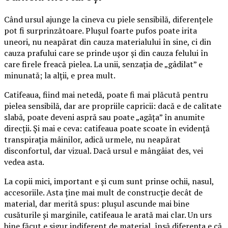
Când ursul ajunge la cineva cu piele sensibilă, diferențele
pot fi surprinzătoare. Plușul foarte pufos poate irita
uneori, nu neapărat din cauza materialului în sine, ci din
cauza prafului care se prinde ușor și din cauza felului în
care firele freacă pielea. La unii, senzația de „gâdilat” e
minunată; la alții, e prea mult.
Catifeaua, fiind mai netedă, poate fi mai plăcută pentru
pielea sensibilă, dar are propriile capricii: dacă e de calitate
slabă, poate deveni aspră sau poate „agăța” în anumite
direcții. Și mai e ceva: catifeaua poate scoate în evidență
transpirația mâinilor, adică urmele, nu neapărat
disconfortul, dar vizual. Dacă ursul e mângâiat des, vei
vedea asta.
La copii mici, important e și cum sunt prinse ochii, nasul,
accesoriile. Asta ține mai mult de construcție decât de
material, dar merită spus: plușul ascunde mai bine
cusăturile și marginile, catifeaua le arată mai clar. Un urs
bine făcut e sigur indiferent de material, însă diferența e că