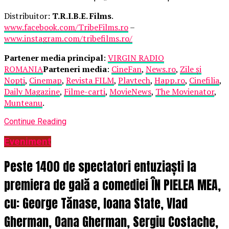
Distribuitor:
T.R.I.B.E. Films
.
www.facebook.com/TribeFilms.ro
–
www.instagram.com/tribefilms.ro/
Partener media principal
:
VIRGIN RADIO
ROMANIA
Parteneri media
:
CineFan
,
News.ro
,
Zile și
Nopți
,
Cinemap
,
Revista FILM
,
Playtech
,
Happ.ro
,
Cinefilia
,
Daily Magazine
,
Filme-carti
,
MovieNews
,
The Movienator
,
Munteanu
.
Continue Reading
Eveniment
Peste 1400 de spectatori entuziaști la
premiera de gală a comediei ÎN PIELEA MEA,
cu: George Tănase, Ioana State, Vlad
Gherman, Oana Gherman, Sergiu Costache,