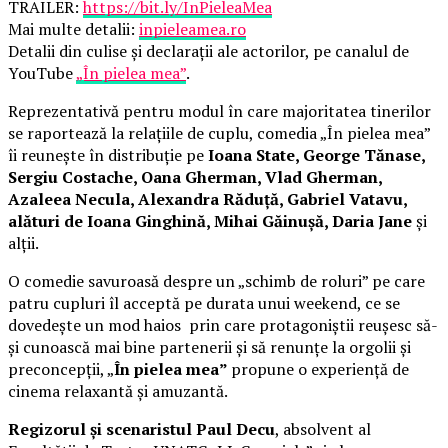
TRAILER:
https://bit.ly/InPieleaMea
Mai multe detalii:
inpieleamea.ro
Detalii din culise și declarații ale actorilor, pe canalul de
YouTube
„În pielea mea”
.
Reprezentativă pentru modul în care majoritatea tinerilor
se raportează la relațiile de cuplu, comedia „În pielea mea”
îi reunește în distribuție pe
Ioana State, George Tănase,
Sergiu Costache, Oana Gherman, Vlad Gherman,
Azaleea Necula, Alexandra Răduță, Gabriel Vatavu,
alături de Ioana Ginghină, Mihai Găinușă, Daria Jane
și
alții.
O comedie savuroasă despre un „schimb de roluri” pe care
patru cupluri îl acceptă pe durata unui weekend, ce se
dovedește un mod haios prin care protagoniștii reușesc să-
și cunoască mai bine partenerii și să renunțe la orgolii și
preconcepții, „
În pielea mea”
propune o experiență de
cinema relaxantă și amuzantă.
Regizorul și scenaristul Paul Decu
, absolvent al