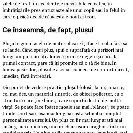
zilele de praf, în accidentele inevitabile cu cafea, în
îmbrățișările prea entuziaste ale unui copil sau în felul în
care o pisică decide că acesta e noul ei tron.
Ce înseamnă, de fapt, plușul
Plușul e genul acela de material care își face treaba fără să
se laude. Când spui pluș, spui o suprafață cu perișori mai
lungi, un puf care îți alunecă printre degete și care, la
primul contact, pare că îți promite că o să fie bine. În
lumea jucăriilor, plușul e asociat cu ideea de confort direct,
imediat, fără întrebări.
Din punct de vedere practic, plușul folosit la urșii mari e,
cel mai des, un material sintetic, de obicei poliester, cu o
structură care ține bine și care suportă destul de multă
viață. Se poate face foarte moale sau mai „blănos”, se poate
tunde scurt sau lăsa mai lung, iar asta schimbă complet
personalitatea ursului. Un plus cu fir mai lung arată mai
jucăuș, mai copilăros, uneori chiar ușor caraghios, într-un
mod simpatic. Un plus cu fir scurt pare mai „cuminte”, mai