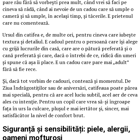
pare rău fără să vorbești prea mult, când vrei să faci pe
cineva să râdă, când ai nevoie de un cadou care să umple o
cameră și să umple, în același timp, și tăcerile. E prietenul
care nu comentează.
Ursul din catifea e, de multe ori, pentru cineva care iubește
textura și detaliul. E cadoul pentru o persoană care își alege
cu grijă lucrurile din casă, care are o pătură preferată și o
cană preferată și care, dacă o întrebi de ce, ridică din umeri
și spune că așa îi place. E un cadou care pare mai „adult”
fără să fie rece.
Și, dacă tot vorbim de cadouri, contează și momentul. De
Ziua Îndrăgostiților sau de aniversări, catifeaua poate părea
mai specială, pentru că are acel luciu subtil, acel aer de ceva
ales cu intenție. Pentru un copil care vrea să-și îngroape
fața în urs la culcare, plușul e mai iertător și, sincer, mai
satisfăcător la nivel de confort brut.
Siguranță și sensibilități: piele, alergii,
oameni mofturoși