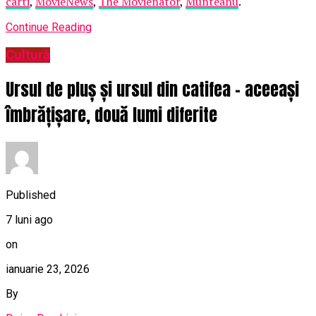
carti
,
MovieNews
,
The Movienator
,
Munteanu
.
Continue Reading
Cultură
Ursul de pluș și ursul din catifea – aceeași
îmbrățișare, două lumi diferite
Published
7 luni ago
on
ianuarie 23, 2026
By