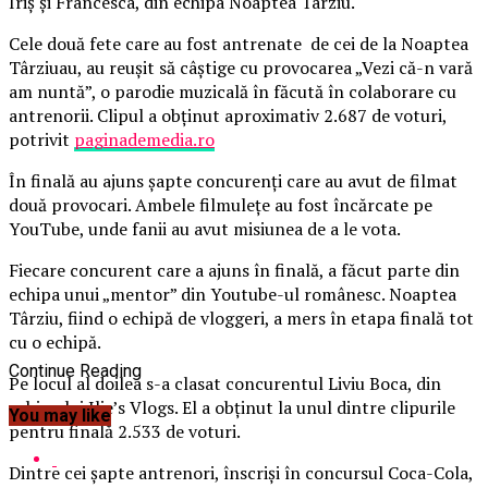
Iriş şi Francesca, din echipa Noaptea Târziu.
Cele două fete care au fost antrenate de cei de la Noaptea
Târziuau, au reuşit să câştige cu provocarea „Vezi că-n vară
am nuntă”, o parodie muzicală în făcută în colaborare cu
antrenorii. Clipul a obţinut aproximativ 2.687 de voturi,
potrivit
paginademedia.ro
În finală au ajuns şapte concurenţi care au avut de filmat
două provocari.
Ambele filmuleţe au fost încărcate pe
YouTube, unde fanii au avut misiunea de a le vota.
Fiecare concurent care a ajuns în finală, a făcut parte din
echipa unui „mentor” din Youtube-ul românesc. Noaptea
Târziu, fiind o echipă de vloggeri, a mers în etapa finală tot
cu o echipă.
Continue Reading
Pe locul al doilea s-a clasat concurentul Liviu Boca, din
echipa lui Ilie’s Vlogs. El a obţinut la unul dintre clipurile
You may like
pentru finală 2.533 de voturi.
Dintre cei şapte antrenori, înscrişi în concursul Coca-Cola,