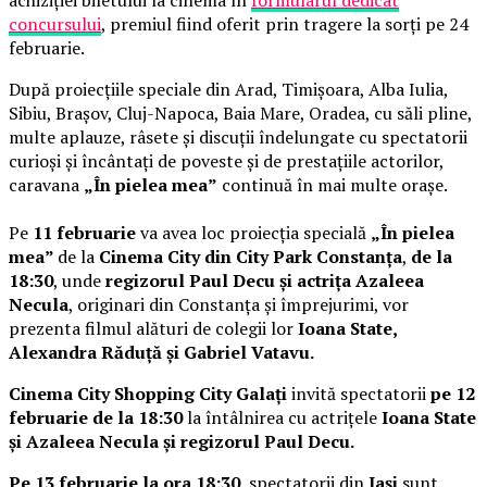
achiziției biletului la cinema în
formularul dedicat
concursului
, premiul fiind oferit prin tragere la sorți pe 24
februarie.
După proiecțiile speciale din Arad, Timișoara, Alba Iulia,
Sibiu, Brașov, Cluj-Napoca, Baia Mare, Oradea, cu săli pline,
multe aplauze, râsete și discuții îndelungate cu spectatorii
curioși și încântați de poveste și de prestațiile actorilor,
caravana
„În pielea mea”
continuă în mai multe orașe.
Pe
11 februarie
va avea loc proiecția specială
„În pielea
mea”
de la
Cinema City din City Park Constanța
,
de la
18:30
, unde
regizorul Paul Decu și actrița Azaleea
Necula
, originari din Constanța și împrejurimi, vor
prezenta filmul alături de colegii lor
Ioana State,
Alexandra Răduță și Gabriel Vatavu.
Cinema City Shopping City Galați
invită spectatorii
pe 12
februarie de la 18:30
la întâlnirea cu actrițele
Ioana State
și Azaleea Necula și regizorul Paul Decu.
Pe 13 februarie la ora 18:30
, spectatorii din
Iași
sunt