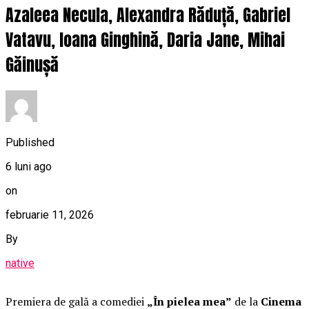
Azaleea Necula, Alexandra Răduță, Gabriel
Vatavu, Ioana Ginghină, Daria Jane, Mihai
Găinușă
Published
6 luni ago
on
februarie 11, 2026
By
native
Premiera de gală a comediei
„În pielea mea”
de la
Cinema