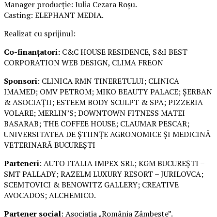
Manager producție: Iulia Cezara Roșu.
Casting: ELEPHANT MEDIA.
Realizat cu sprijinul:
Co-finanțatori:
C&C HOUSE RESIDENCE, S&I BEST
CORPORATION WEB DESIGN, CLIMA FREON
Sponsori
: CLINICA RMN TINERETULUI; CLINICA
IMAMED; OMV PETROM; MIKO BEAUTY PALACE; ȘERBAN
& ASOCIAȚII; ESTEEM BODY SCULPT & SPA; PIZZERIA
VOLARE; MERLIN’S; DOWNTOWN FITNESS MATEI
BASARAB; THE COFFEE HOUSE; CLAUMAR PESCAR;
UNIVERSITATEA DE ȘTIINȚE AGRONOMICE ȘI MEDICINĂ
VETERINARĂ BUCUREȘTI
Parteneri
: AUTO ITALIA IMPEX SRL; KGM BUCUREȘTI –
SMT PALLADY; RAZELM LUXURY RESORT – JURILOVCA;
SCEMTOVICI & BENOWITZ GALLERY; CREATIVE
AVOCADOS; ALCHEMICO.
Partener social
: Asociația „România Zâmbește”.