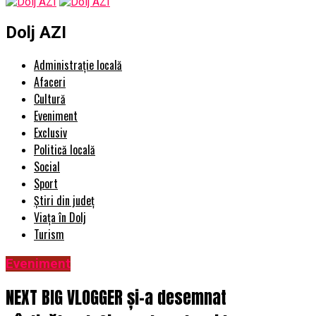
Dolj AZI
Administrație locală
Afaceri
Cultură
Eveniment
Exclusiv
Politică locală
Social
Sport
Știri din județ
Viața în Dolj
Turism
Eveniment
NEXT BIG VLOGGER și-a desemnat