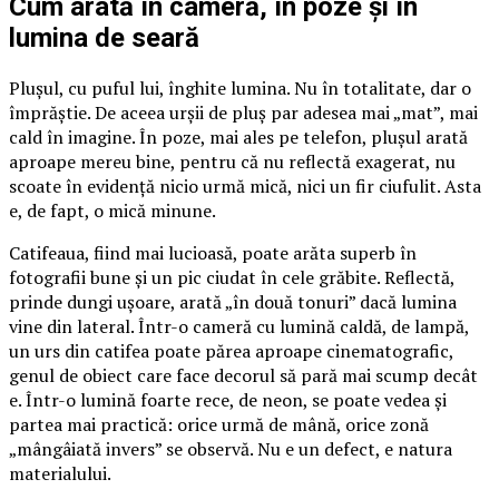
Cum arată în cameră, în poze și în
lumina de seară
Plușul, cu puful lui, înghite lumina. Nu în totalitate, dar o
împrăștie. De aceea urșii de pluș par adesea mai „mat”, mai
cald în imagine. În poze, mai ales pe telefon, plușul arată
aproape mereu bine, pentru că nu reflectă exagerat, nu
scoate în evidență nicio urmă mică, nici un fir ciufulit. Asta
e, de fapt, o mică minune.
Catifeaua, fiind mai lucioasă, poate arăta superb în
fotografii bune și un pic ciudat în cele grăbite. Reflectă,
prinde dungi ușoare, arată „în două tonuri” dacă lumina
vine din lateral. Într-o cameră cu lumină caldă, de lampă,
un urs din catifea poate părea aproape cinematografic,
genul de obiect care face decorul să pară mai scump decât
e. Într-o lumină foarte rece, de neon, se poate vedea și
partea mai practică: orice urmă de mână, orice zonă
„mângâiată invers” se observă. Nu e un defect, e natura
materialului.