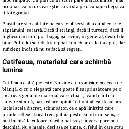
ordonat, ca un urs care știe că va sta pe o canapea bej și va
fi fotografiat.
Plușul are și o calitate pe care o observi abia după ce trec
săptămâni: se iartă. Dacă îl strângi, dacă îl turtești, dacă îl
înghesui într-un portbagaj, își revine, în general, destul de
bine. Puful lui se ridică iar, poate nu chiar ca la început, dar
suficient încât să nu te facă să regreți.
Catifeaua, materialul care schimbă
lumina
Catifeaua e altă poveste. Nu vine cu promisiunea aceea de
blăniță, ci cu o eleganță care poate fi surprinzătoare pe o
jucărie. E genul de material care, chiar și când e într-o
culoare simplă, pare că are opinii. În lumină, catifeaua are
luciul acela discret, schimbător, ca o apă liniștită care
prinde reflexe. Dacă treci palma peste ea într-un sens, e
mai închisă la culoare; dacă o netezești invers, pare mai
deschisă. Nu e magie, deși așa se simte, ci felul în care stau