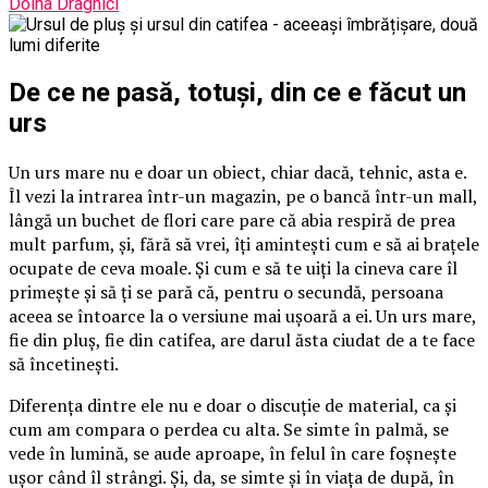
Doina Draghici
De ce ne pasă, totuși, din ce e făcut un
urs
Un urs mare nu e doar un obiect, chiar dacă, tehnic, asta e.
Îl vezi la intrarea într-un magazin, pe o bancă într-un mall,
lângă un buchet de flori care pare că abia respiră de prea
mult parfum, și, fără să vrei, îți amintești cum e să ai brațele
ocupate de ceva moale. Și cum e să te uiți la cineva care îl
primește și să ți se pară că, pentru o secundă, persoana
aceea se întoarce la o versiune mai ușoară a ei. Un urs mare,
fie din pluș, fie din catifea, are darul ăsta ciudat de a te face
să încetinești.
Diferența dintre ele nu e doar o discuție de material, ca și
cum am compara o perdea cu alta. Se simte în palmă, se
vede în lumină, se aude aproape, în felul în care foșnește
ușor când îl strângi. Și, da, se simte și în viața de după, în