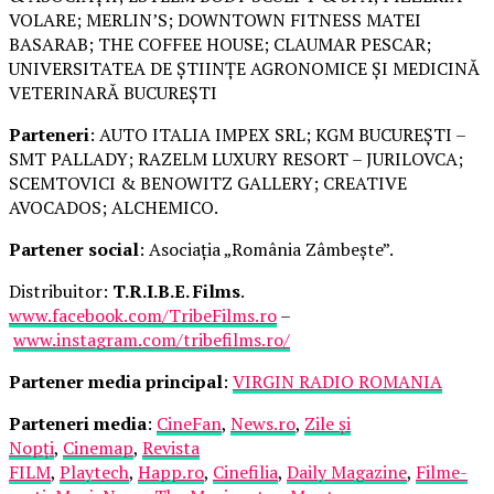
VOLARE; MERLIN’S; DOWNTOWN FITNESS MATEI
BASARAB; THE COFFEE HOUSE; CLAUMAR PESCAR;
UNIVERSITATEA DE ȘTIINȚE AGRONOMICE ȘI MEDICINĂ
VETERINARĂ BUCUREȘTI
Parteneri
: AUTO ITALIA IMPEX SRL; KGM BUCUREȘTI –
SMT PALLADY; RAZELM LUXURY RESORT – JURILOVCA;
SCEMTOVICI & BENOWITZ GALLERY; CREATIVE
AVOCADOS; ALCHEMICO.
Partener social
: Asociația „România Zâmbește”.
Distribuitor:
T.R.I.B.E. Films
.
www.facebook.com/TribeFilms.ro
–
www.instagram.com/tribefilms.ro/
Partener media principal
:
VIRGIN RADIO ROMANIA
Parteneri media
:
CineFan
,
News.ro
,
Zile și
Nopți
,
Cinemap
,
Revista
FILM
,
Playtech
,
Happ.ro
,
Cinefilia
,
Daily Magazine
,
Filme-