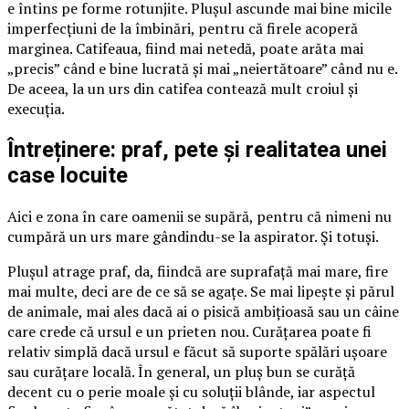
e întins pe forme rotunjite. Plușul ascunde mai bine micile
imperfecțiuni de la îmbinări, pentru că firele acoperă
marginea. Catifeaua, fiind mai netedă, poate arăta mai
„precis” când e bine lucrată și mai „neiertătoare” când nu e.
De aceea, la un urs din catifea contează mult croiul și
execuția.
Întreținere: praf, pete și realitatea unei
case locuite
Aici e zona în care oamenii se supără, pentru că nimeni nu
cumpără un urs mare gândindu-se la aspirator. Și totuși.
Plușul atrage praf, da, fiindcă are suprafață mai mare, fire
mai multe, deci are de ce să se agațe. Se mai lipește și părul
de animale, mai ales dacă ai o pisică ambițioasă sau un câine
care crede că ursul e un prieten nou. Curățarea poate fi
relativ simplă dacă ursul e făcut să suporte spălări ușoare
sau curățare locală. În general, un pluș bun se curăță
decent cu o perie moale și cu soluții blânde, iar aspectul