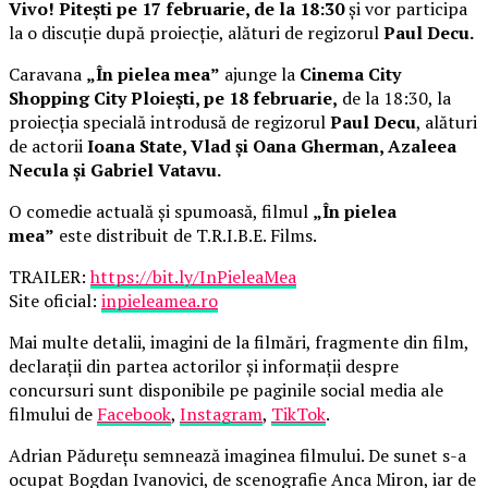
Vivo! Pitești pe 17 februarie, de la 18:30
și vor participa
la o discuție după proiecție, alături de regizorul
Paul Decu.
Caravana
„În pielea mea”
ajunge la
Cinema City
Shopping City Ploiești, pe 18 februarie,
de la 18:30, la
proiecția specială introdusă de regizorul
Paul Decu
, alături
de actorii
Ioana State, Vlad și Oana Gherman, Azaleea
Necula și Gabriel Vatavu.
O comedie actuală și spumoasă, filmul
„În pielea
mea”
este distribuit de T.R.I.B.E. Films.
TRAILER:
https://bit.ly/InPieleaMea
Site oficial:
inpieleamea.ro
Mai multe detalii, imagini de la filmări, fragmente din film,
declarații din partea actorilor și informații despre
concursuri sunt disponibile pe paginile social media ale
filmului de
Facebook
,
Instagram
,
TikTok
.
Adrian Pădurețu semnează imaginea filmului. De sunet s-a
ocupat Bogdan Ivanovici, de scenografie Anca Miron, iar de