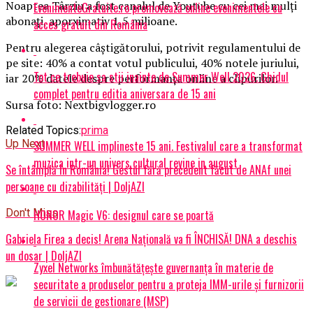
Noaptea Târziu a fost canalul de Youtube cu cei mai mulţi
EvenimenteGratuite.ro promovează online evenimentele cu
abonaţi, aporximativ 1,5 milioane.
acces gratuit din România
Pentru alegerea câştigătorului, potrivit regulamentului de
pe site: 40% a contat votul publicului, 40% notele juriului,
Tot ce trebuie sa stii inainte de Summer Well 2026. Ghidul
iar 20% datele despre performanţa online a clipurilor.
complet pentru editia aniversara de 15 ani
Sursa foto: Nextbigvlogger.ro
Related Topics:
prima
Up Next
SUMMER WELL implineste 15 ani. Festivalul care a transformat
muzica intr-un univers cultural revine in august
Se întâmplă în România! Gestul fără precedent făcut de ANAf unei
persoane cu dizabilități | DoljAZI
Don't Miss
HONOR Magic V6: designul care se poartă
Gabriela Firea a decis! Arena Națională va fi ÎNCHISĂ! DNA a deschis
un dosar | DoljAZI
Zyxel Networks îmbunătățește guvernanța în materie de
securitate a produselor pentru a proteja IMM-urile și furnizorii
de servicii de gestionare (MSP)