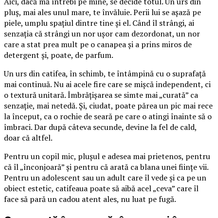
Aici, dacă mă întrebi pe mine, se decide totul. Un urs din
pluș, mai ales unul mare, te învăluie. Perii lui se așază pe
piele, umplu spațiul dintre tine și el. Când îl strângi, ai
senzația că strângi un nor ușor cam dezordonat, un nor
care a stat prea mult pe o canapea și a prins miros de
detergent și, poate, de parfum.
Un urs din catifea, în schimb, te întâmpină cu o suprafață
mai continuă. Nu ai acele fire care se mișcă independent, ci
o textură unitară. Îmbrățișarea se simte mai „curată” ca
senzație, mai netedă. Și, ciudat, poate părea un pic mai rece
la început, ca o rochie de seară pe care o atingi înainte să o
îmbraci. Dar după câteva secunde, devine la fel de cald,
doar că altfel.
Pentru un copil mic, plușul e adesea mai prietenos, pentru
că îl „înconjoară” și pentru că arată ca blana unei ființe vii.
Pentru un adolescent sau un adult care îl vede și ca pe un
obiect estetic, catifeaua poate să aibă acel „ceva” care îl
face să pară un cadou atent ales, nu luat pe fugă.