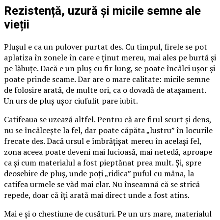
Rezistență, uzură și micile semne ale
vieții
Plușul e ca un pulover purtat des. Cu timpul, firele se pot
aplatiza în zonele în care e ținut mereu, mai ales pe burtă și
pe lăbuțe. Dacă e un pluș cu fir lung, se poate încâlci ușor și
poate prinde scame. Dar are o mare calitate: micile semne
de folosire arată, de multe ori, ca o dovadă de atașament.
Un urs de pluș ușor ciufulit pare iubit.
Catifeaua se uzează altfel. Pentru că are firul scurt și dens,
nu se încâlcește la fel, dar poate căpăta „lustru” în locurile
frecate des. Dacă ursul e îmbrățișat mereu în același fel,
zona aceea poate deveni mai lucioasă, mai netedă, aproape
ca și cum materialul a fost pieptănat prea mult. Și, spre
deosebire de pluș, unde poți „ridica” puful cu mâna, la
catifea urmele se văd mai clar. Nu înseamnă că se strică
repede, doar că îți arată mai direct unde a fost atins.
Mai e și o chestiune de cusături. Pe un urs mare, materialul