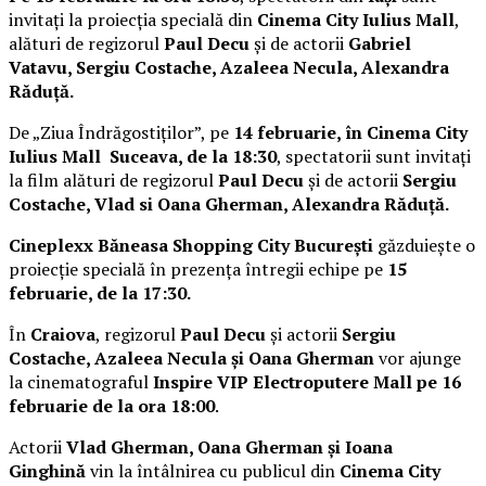
invitați la proiecția specială din
Cinema City Iulius Mall
,
alături de regizorul
Paul Decu
și de actorii
Gabriel
Vatavu, Sergiu Costache, Azaleea Necula, Alexandra
Răduță.
De „Ziua Îndrăgostiților”, pe
14 februarie, în Cinema City
Iulius Mall Suceava, de la 18:30
, spectatorii sunt invitați
la film alături de regizorul
Paul Decu
și de actorii
Sergiu
Costache, Vlad si Oana Gherman, Alexandra Răduță.
Cineplexx Băneasa Shopping City București
găzduiește o
proiecție specială în prezența întregii echipe pe
15
februarie, de la 17:30.
În
Craiova
, regizorul
Paul Decu
și actorii
Sergiu
Costache, Azaleea Necula și Oana Gherman
vor ajunge
la cinematograful
Inspire VIP Electroputere Mall pe 16
februarie de la ora 18:00
.
Actorii
Vlad Gherman, Oana Gherman și Ioana
Ginghină
vin la întâlnirea cu publicul din
Cinema City