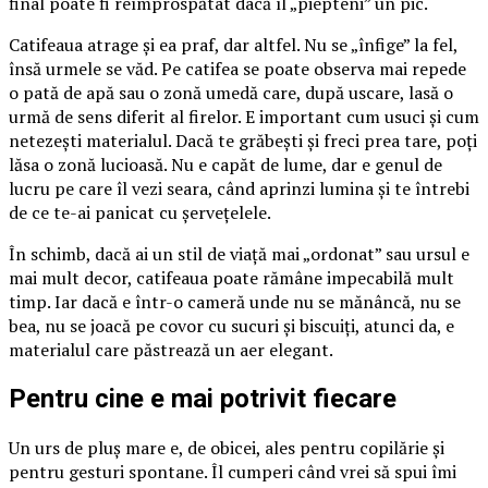
final poate fi reîmprospătat dacă îl „piepteni” un pic.
Catifeaua atrage și ea praf, dar altfel. Nu se „înfige” la fel,
însă urmele se văd. Pe catifea se poate observa mai repede
o pată de apă sau o zonă umedă care, după uscare, lasă o
urmă de sens diferit al firelor. E important cum usuci și cum
netezești materialul. Dacă te grăbești și freci prea tare, poți
lăsa o zonă lucioasă. Nu e capăt de lume, dar e genul de
lucru pe care îl vezi seara, când aprinzi lumina și te întrebi
de ce te-ai panicat cu șervețelele.
În schimb, dacă ai un stil de viață mai „ordonat” sau ursul e
mai mult decor, catifeaua poate rămâne impecabilă mult
timp. Iar dacă e într-o cameră unde nu se mănâncă, nu se
bea, nu se joacă pe covor cu sucuri și biscuiți, atunci da, e
materialul care păstrează un aer elegant.
Pentru cine e mai potrivit fiecare
Un urs de pluș mare e, de obicei, ales pentru copilărie și
pentru gesturi spontane. Îl cumperi când vrei să spui îmi