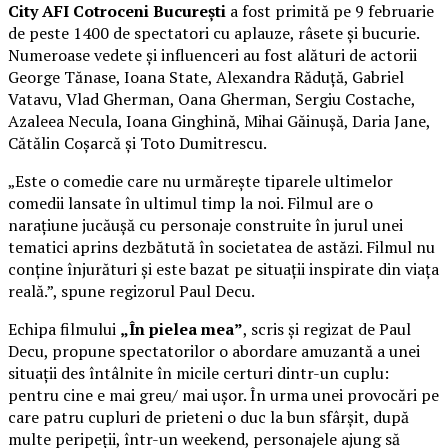
City AFI Cotroceni București
a fost primită pe 9 februarie
de peste 1400 de spectatori cu aplauze, râsete și bucurie.
Numeroase vedete și influenceri au fost alături de actorii
George Tănase, Ioana State, Alexandra Răduță, Gabriel
Vatavu, Vlad Gherman, Oana Gherman, Sergiu Costache,
Azaleea Necula, Ioana Ginghină, Mihai Găinușă, Daria Jane,
Cătălin Coșarcă și Toto Dumitrescu.
„Este o comedie care nu urmărește tiparele ultimelor
comedii lansate în ultimul timp la noi. Filmul are o
narațiune jucăușă cu personaje construite în jurul unei
tematici aprins dezbătută în societatea de astăzi. Filmul nu
conține înjurături și este bazat pe situații inspirate din viața
reală.”, spune regizorul Paul Decu.
Echipa filmului
„În pielea mea”
, scris și regizat de Paul
Decu, propune spectatorilor o abordare amuzantă a unei
situații des întâlnite în micile certuri dintr-un cuplu:
pentru cine e mai greu/ mai ușor. În urma unei provocări pe
care patru cupluri de prieteni o duc la bun sfârșit, după
multe peripeții, într-un weekend, personajele ajung să