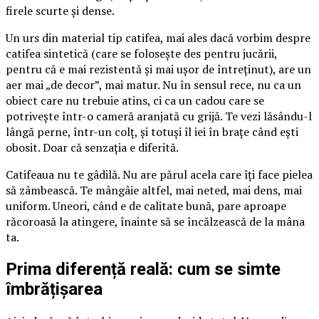
firele scurte și dense.
Un urs din material tip catifea, mai ales dacă vorbim despre
catifea sintetică (care se folosește des pentru jucării,
pentru că e mai rezistentă și mai ușor de întreținut), are un
aer mai „de decor”, mai matur. Nu în sensul rece, nu ca un
obiect care nu trebuie atins, ci ca un cadou care se
potrivește într-o cameră aranjată cu grijă. Te vezi lăsându-l
lângă perne, într-un colț, și totuși îl iei în brațe când ești
obosit. Doar că senzația e diferită.
Catifeaua nu te gâdilă. Nu are părul acela care îți face pielea
să zâmbească. Te mângâie altfel, mai neted, mai dens, mai
uniform. Uneori, când e de calitate bună, pare aproape
răcoroasă la atingere, înainte să se încălzească de la mâna
ta.
Prima diferență reală: cum se simte
îmbrățișarea