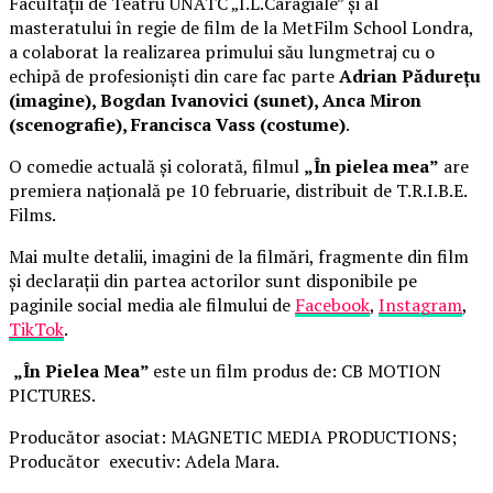
Facultății de Teatru UNATC „I.L.Caragiale” și al
masteratului în regie de film de la MetFilm School Londra,
a colaborat la realizarea primului său lungmetraj cu o
echipă de profesioniști din care fac parte
Adrian Pădurețu
(imagine), Bogdan Ivanovici (sunet), Anca Miron
(scenografie), Francisca Vass (costume)
.
O comedie actuală și colorată, filmul
„În pielea mea”
are
premiera națională pe 10 februarie, distribuit de T.R.I.B.E.
Films.
Mai multe detalii, imagini de la filmări, fragmente din film
și declarații din partea actorilor sunt disponibile pe
paginile social media ale filmului de
Facebook
,
Instagram
,
TikTok
.
„În Pielea Mea”
este un film produs de: CB MOTION
PICTURES.
Producător asociat: MAGNETIC MEDIA PRODUCTIONS;
Producător executiv: Adela Mara.