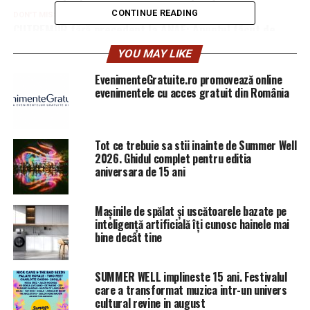
CONTINUE READING
DON'T MISS
CUTREMUR fără precedent la ANAF: Anunțul făcut de
Teodorovici! | DoljAZI
YOU MAY LIKE
EvenimenteGratuite.ro promovează online
evenimentele cu acces gratuit din România
Tot ce trebuie sa stii inainte de Summer Well
2026. Ghidul complet pentru editia
aniversara de 15 ani
Mașinile de spălat și uscătoarele bazate pe
inteligență artificială îți cunosc hainele mai
bine decât tine
SUMMER WELL implineste 15 ani. Festivalul
care a transformat muzica intr-un univers
cultural revine in august