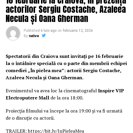
actorilor Sergiu Costache, Azaleea
Necula și Oana Gherman
Published
6 luni ago
on
februarie 12, 2026
By
native
Spectatorii din Craiova sunt invitați pe 16 februarie
la o întâlnire specială cu o parte din membrii echipei
comediei „În pielea mea”: actorii Sergiu Costache,
Azaleea Necula și Oana Gherman.
Evenimentul va avea loc la cinematograful
Inspire VIP
Electroputere Mall
de la ora 18:00.
Proiecția filmului va începe la ora 19:00 și va fi urmată
de o discuție cu actorii.
TRAILER:
https://bit.ly/InPieleaMea