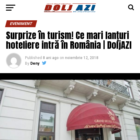
EVENIMENT
Surprize în turism! Ce mari lanțuri
hoteliere intră în România | DoljAZI
Published
8 ani ago
on
noiembrie 12, 2018
By
Deny