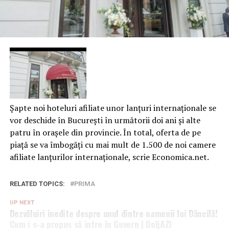
Şapte noi hoteluri afiliate unor lanţuri internaţionale se
vor deschide în Bucureşti în următorii doi ani și alte
patru în oraşele din provincie. În total, oferta de pe
piaţă se va îmbogăţi cu mai mult de 1.500 de noi camere
afiliate lanţurilor internaţionale, scrie Economica.net.
RELATED TOPICS:
PRIMA
UP NEXT
Dezvăluiri inedite despre unul dintre oamenii lui Dăncilă!
Cum i s-a propus să intre în Guvern | DoljAZI