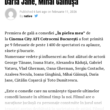
Daria Jane, Mihai Găinușă
Regizorul și scenaristul Paul Decu
, absolvent al
Facultății de Teatru UNATC „I.L.Caragiale” și al
Published
6 luni ago
on
februarie 11, 2026
masteratului în regie de film de la MetFilm School
By
native
Londra, a colaborat la realizarea primului său
lungmetraj cu o echipă de profesioniști din care fac
parte
Adrian Pădurețu (imagine), Bogdan Ivanovici
Premiera de gală a comediei
„În pielea mea”
de
(sunet), Anca Miron (scenografie), Francisca Vass
la
Cinema City AFI Cotroceni București
a fost primită
(costume)
.
pe 9 februarie de peste 1400 de spectatori cu aplauze,
râsete și bucurie.
O comedie actuală și colorată, filmul
„În pielea mea”
Numeroase vedete și influenceri au fost alături de actorii
are premiera națională pe 10 februarie, distribuit de
George Tănase, Ioana State, Alexandra Răduță, Gabriel
T.R.I.B.E. Films.
Vatavu, Vlad Gherman, Oana Gherman, Sergiu Costache,
Azaleea Necula, Ioana Ginghină, Mihai Găinușă, Daria
Mai multe detalii, imagini de la filmări, fragmente din
Jane, Cătălin Coșarcă și Toto Dumitrescu.
film și declarații din partea actorilor sunt disponibile pe
paginile social media ale filmului de
Facebook
,
„Este o comedie care nu urmărește tiparele ultimelor
Instagram
,
TikTok
.
comedii lansate în ultimul timp la noi. Filmul are o
narațiune jucăușă cu personaje construite în jurul unei
„În Pielea Mea”
este un film produs de: CB MOTION
tematici aprins dezbătută în societatea de astăzi. Filmul