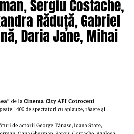
man, Sergiu Costache,
xandra Răduță, Gabriel
pielea mea”
are premiera națională pe 10
nă, Daria Jane, Mihai
ragmente din film și declarații din partea actorilor
ale filmului de
Facebook
,
Instagram
,
TikTok
.
e: CB MOTION PICTURES.
ODUCTIONS; Producător executiv: Adela Mara.
mea”
de la
Cinema City AFI Cotroceni
peste 1400 de spectatori cu aplauze, râsete și
ături de actorii George Tănase, Ioana State,
, S&I BEST CORPORATION WEB DESIGN, CLIMA
herman, Oana Gherman, Sergiu Costache, Azaleea