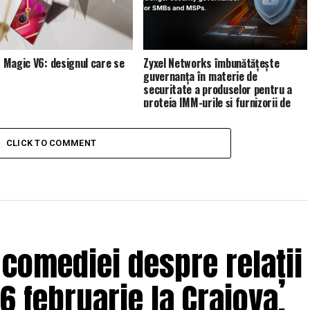
Magic V6: designul care se
Zyxel Networks îmbunătățește
guvernanța în materie de
securitate a produselor pentru a
proteja IMM-urile și furnizorii de
servicii de gestionare (MSP)
CLICK TO COMMENT
 comediei despre relații
6 februarie la Craiova,