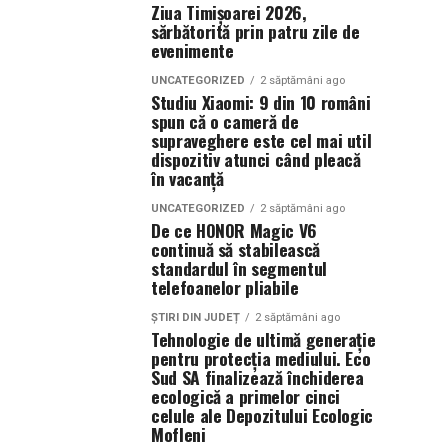
Ziua Timișoarei 2026,
sărbătorită prin patru zile de
evenimente
UNCATEGORIZED
2 săptămâni ago
Studiu Xiaomi: 9 din 10 români
spun că o cameră de
supraveghere este cel mai util
dispozitiv atunci când pleacă
în vacanță
UNCATEGORIZED
2 săptămâni ago
De ce HONOR Magic V6
continuă să stabilească
standardul în segmentul
telefoanelor pliabile
ȘTIRI DIN JUDEȚ
2 săptămâni ago
Tehnologie de ultimă generație
pentru protecția mediului. Eco
Sud SA finalizează închiderea
ecologică a primelor cinci
celule ale Depozitului Ecologic
Mofleni