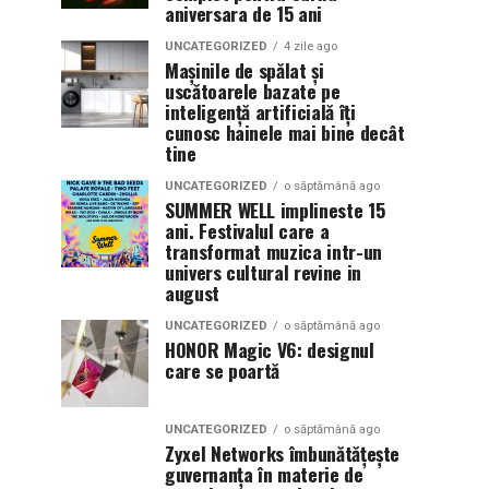
aniversara de 15 ani
UNCATEGORIZED
4 zile ago
Mașinile de spălat și
uscătoarele bazate pe
inteligență artificială îți
cunosc hainele mai bine decât
tine
UNCATEGORIZED
o săptămână ago
SUMMER WELL implineste 15
ani. Festivalul care a
transformat muzica intr-un
univers cultural revine in
august
UNCATEGORIZED
o săptămână ago
HONOR Magic V6: designul
care se poartă
UNCATEGORIZED
o săptămână ago
Zyxel Networks îmbunătățește
guvernanța în materie de