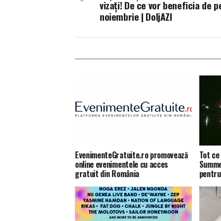
vizați! De ce vor beneficia de p
noiembrie | DoljAZI
EvenimenteGratuite.ro promovează
Tot ce 
online evenimentele cu acces
Summer
gratuit din România
pentru