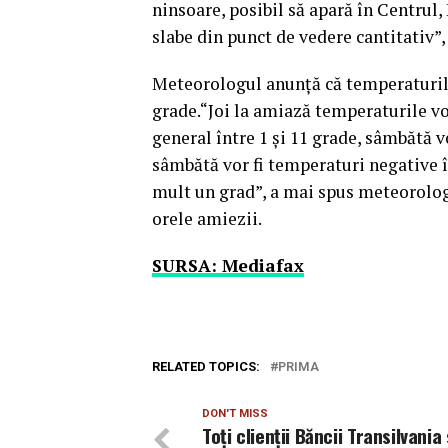
ninsoare, posibil să apară în Centrul, E
slabe din punct de vedere cantitativ
Meteorologul anunţă că temperaturile 
grade.“Joi la amiază temperaturile vor 
general între 1 şi 11 grade, sâmbătă vor
sâmbătă vor fi temperaturi negative în
mult un grad”, a mai spus meteorologu
orele amiezii.
SURSA: Mediafax
RELATED TOPICS:
PRIMA
DON'T MISS
Toți clienții Băncii Transilvania