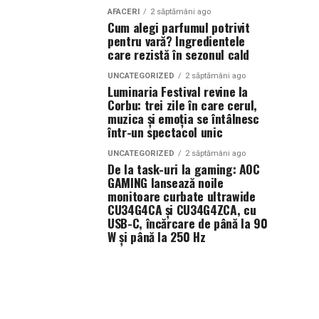
AFACERI
2 săptămâni ago
Cum alegi parfumul potrivit
pentru vară? Ingredientele
care rezistă în sezonul cald
UNCATEGORIZED
2 săptămâni ago
Luminaria Festival revine la
Corbu: trei zile în care cerul,
muzica și emoția se întâlnesc
într-un spectacol unic
UNCATEGORIZED
2 săptămâni ago
De la task-uri la gaming: AOC
GAMING lansează noile
monitoare curbate ultrawide
CU34G4CA și CU34G4ZCA, cu
USB-C, încărcare de până la 90
W și până la 250 Hz