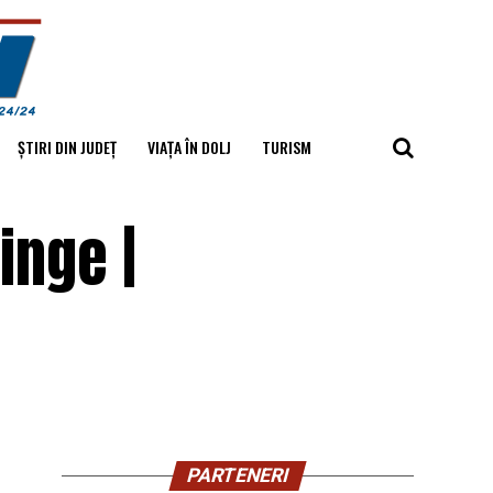
ȘTIRI DIN JUDEȚ
VIAȚA ÎN DOLJ
TURISM
inge |
PARTENERI