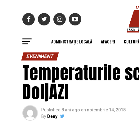
ADMINISTRAȚIE LOCALĂ
AFACERI
CULTUR
EVENIMENT
Temperaturile sc
DoljAZI
Published
8 ani ago
on
noiembrie 14, 2018
By
Deny