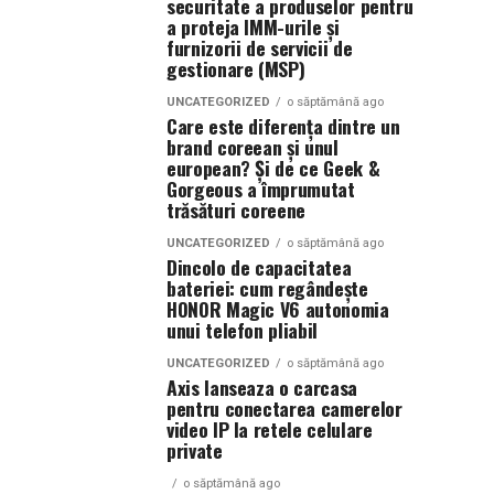
securitate a produselor pentru
a proteja IMM-urile și
furnizorii de servicii de
gestionare (MSP)
UNCATEGORIZED
o săptămână ago
Care este diferența dintre un
brand coreean și unul
european? Și de ce Geek &
Gorgeous a împrumutat
trăsături coreene
UNCATEGORIZED
o săptămână ago
Dincolo de capacitatea
bateriei: cum regândește
HONOR Magic V6 autonomia
unui telefon pliabil
UNCATEGORIZED
o săptămână ago
Axis lanseaza o carcasa
pentru conectarea camerelor
video IP la retele celulare
private
o săptămână ago