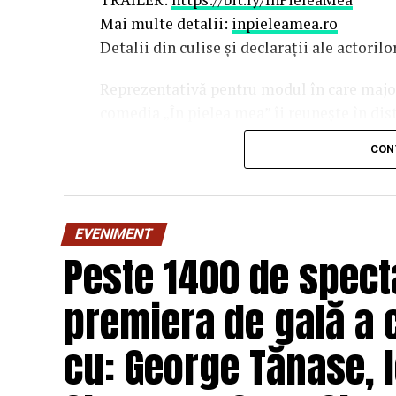
Mai multe detalii:
inpieleamea.ro
Detalii din culise și declarații ale actoril
Reprezentativă pentru modul în care majori
comedia „În pielea mea” îi reunește în dis
Costache, Oana Gherman, Vlad Gherma
CON
Gabriel Vatavu, alături de Ioana Ging
O comedie savuroasă despre un „schimb de r
unui weekend, ce se dovedește un mod haio
EVENIMENT
mai bine partenerii și să renunțe la orgolii
Peste 1400 de specta
experiență de cinema relaxantă și amuzan
premiera de gală a 
Regizorul și scenaristul Paul Decu
, ab
„I.L.Caragiale” și al masteratului în regie
cu: George Tănase, I
realizarea primului său lungmetraj cu o ec
Pădurețu (imagine), Bogdan Ivanovici 