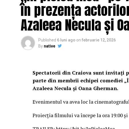
în prezența actorilo
Azaleea Necula și 
Published
6 luni ago
on
februarie 12, 2026
By
native
Spectatorii din Craiova sunt invitați p
parte din membrii echipei comediei „Î
Azaleea Necula și Oana Gherman.
Evenimentul va avea loc la cinematografu
Proiecția filmului va începe la ora 19:00 și
TRAILER:
https://bit.ly/InPieleaMea