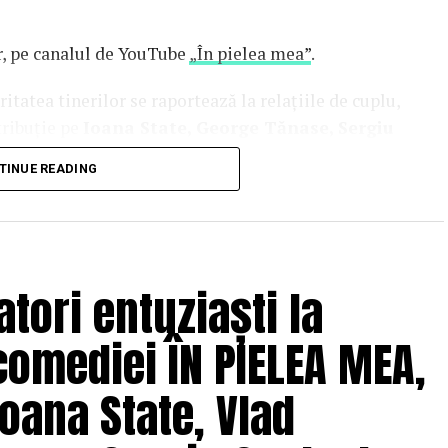
or, pe canalul de YouTube
„În pielea mea”
.
tatea tinerilor se raportează la relațiile de cuplu,
tribuție pe
Ioana State, George Tănase, Sergiu
n, Azaleea Necula, Alexandra Răduță,
TINUE READING
hină, Mihai Găinușă, Daria Jane
și alții.
oluri” pe care patru cupluri îl acceptă pe durata
s prin care protagoniștii reușesc să-și cunoască
 și preconcepții, „
În pielea mea”
propune o
tori entuziaști la
tă.
comediei ÎN PIELEA MEA,
solvent al Facultății de Teatru UNATC
 de film de la MetFilm School Londra, a colaborat la
oana State, Vlad
hipă de profesioniști din care fac parte
Adrian
(sunet), Anca Miron (scenografie), Francisca