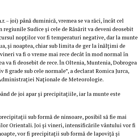
. – joi) până duminică, vremea se va răci, încât cel
n regiunile Sudice şi cele de Răsărit va deveni deosebit
În cursul nopţilor vor fi temperaturi negative, dar la munte
a, şi noaptea, chiar sub limita de ger la înălţimi de
 vineri va fi o vreme mai rece decât în mod normal în
 va fi deosebit de rece.
În Oltenia, Muntenia, Dobrogea
iv 8 grade sub cele normale”, a declarat Romica Jurca,
Administraţiei Naţionale de Meteorologie.
d de joi apar şi precipitaţiile, iar la munte este
recipitaţii sub formă de ninsoare, posibil să fie mai
r Orientali. Joi şi vineri, intensificările vântului vor fi
noapte, vor fi precipitaţii sub formă de lapoviţă şi