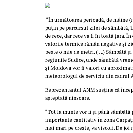
“În următoarea perioadă, de mâine (n.r
puţin pe parcursul zilei de sâmbătă, î
de rece, dar rece va fi în toată ţara. 
valorile termice rămân negative şi ziu
peste o mie de metri. (….) Sâmbătă şi
regiunile Sudice, unde sâmbătă vremea
şi Moldova vor fi valori cu aproximat
meteorologul de serviciu din cadrul 
Reprezentantul ANM susţine că începân
aşteptată ninsoare.
“Tot la munte vor fi şi până sâmbătă p
importante cantitativ în zona Carpaţilo
mai mari pe creste, va viscoli. De joi 