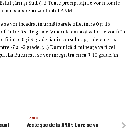
stul ţării şi Sud. (…) Toate precipitaţiile vor fi foarte
”, a mai spus reprezentantul ANM.
se vor încadra, în următoarele zile, între 0 şi 16
fi între 5 şi 16 grade. Vineri la amiază valorile vor fi în
 fi între 0 şi 9 grade, iar în cursul nopţii de vineri şi
tre -7 şi -2 grade. (…) Duminică dimineaţa va fi cel
l. La Bucureşti se vor înregistra circa 9-10 grade, în
UP NEXT
 sunt
Veste șoc de la ANAF. Oare se va