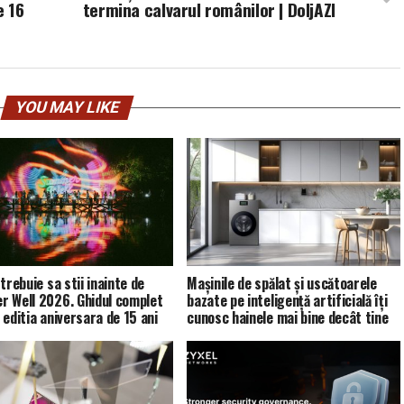
e 16
termina calvarul românilor | DoljAZI
YOU MAY LIKE
trebuie sa stii inainte de
Mașinile de spălat și uscătoarele
 Well 2026. Ghidul complet
bazate pe inteligență artificială îți
 editia aniversara de 15 ani
cunosc hainele mai bine decât tine