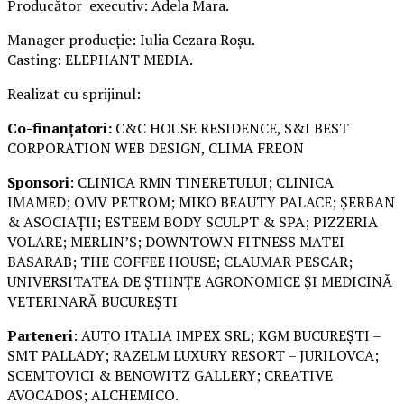
Producător executiv: Adela Mara.
Manager producție: Iulia Cezara Roșu.
Casting: ELEPHANT MEDIA.
Realizat cu sprijinul:
Co-finanțatori:
C&C HOUSE RESIDENCE, S&I BEST
CORPORATION WEB DESIGN, CLIMA FREON
Sponsori
: CLINICA RMN TINERETULUI; CLINICA
IMAMED; OMV PETROM; MIKO BEAUTY PALACE; ȘERBAN
& ASOCIAȚII; ESTEEM BODY SCULPT & SPA; PIZZERIA
VOLARE; MERLIN’S; DOWNTOWN FITNESS MATEI
BASARAB; THE COFFEE HOUSE; CLAUMAR PESCAR;
UNIVERSITATEA DE ȘTIINȚE AGRONOMICE ȘI MEDICINĂ
VETERINARĂ BUCUREȘTI
Parteneri
: AUTO ITALIA IMPEX SRL; KGM BUCUREȘTI –
SMT PALLADY; RAZELM LUXURY RESORT – JURILOVCA;
SCEMTOVICI & BENOWITZ GALLERY; CREATIVE
AVOCADOS; ALCHEMICO.