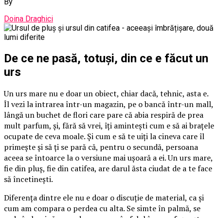
By
Doina Draghici
De ce ne pasă, totuși, din ce e făcut un
urs
Un urs mare nu e doar un obiect, chiar dacă, tehnic, asta e.
Îl vezi la intrarea într-un magazin, pe o bancă într-un mall,
lângă un buchet de flori care pare că abia respiră de prea
mult parfum, și, fără să vrei, îți amintești cum e să ai brațele
ocupate de ceva moale. Și cum e să te uiți la cineva care îl
primește și să ți se pară că, pentru o secundă, persoana
aceea se întoarce la o versiune mai ușoară a ei. Un urs mare,
fie din pluș, fie din catifea, are darul ăsta ciudat de a te face
să încetinești.
Diferența dintre ele nu e doar o discuție de material, ca și
cum am compara o perdea cu alta. Se simte în palmă, se