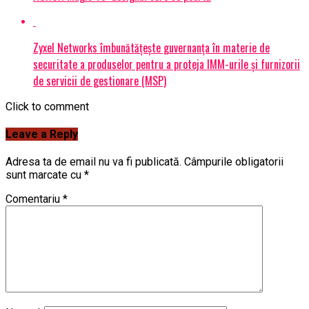
Zyxel Networks îmbunătățește guvernanța în materie de
securitate a produselor pentru a proteja IMM-urile și furnizorii
de servicii de gestionare (MSP)
Click to comment
Leave a Reply
Adresa ta de email nu va fi publicată.
Câmpurile obligatorii
sunt marcate cu
*
Comentariu
*