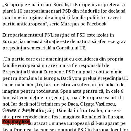
„Se apropie ziua în care Socialiştii Europeni vor prefera să
piardă 10 europarlamentari PSD din rândurile lor decât să
continue în ruşinea de a împărţi familia politică cu acest
partid antieuropean”, scrie Mureşan pe Facebook.
Europarlamentarul PNL susţine că PSD este izolat în
Europa, iar această situaţie este de natură să afecteze grav
preşedinţia semestrială a Consiliului UE.
„Un partid care este ameninţat cu excluderea din propria
familie europeană nu are cum să fie responsabil de
Preşedinţia Uniunii Europene.
PSD nu poate obţine nimic
pentru România în Europa. Dacă vom prelua Preşedinţia UE
cu actualii miniştri, ţara noastră va suferi un prejudiciu de
imagine pentru totdeauna. Spun asta pentru că, în cele 6
luni cât vom deţine preşedinţia, toată Europa se va uita la
noi. Iar dacă noi îi trimitem pe Daea, Olguţa Vasilescu,
Carmen Dan, Andruşcă şi Dăncilă în fruntea lor, nu se va
Continue Reading
uita prea repede cine a fost imaginea României în Europa.
You may like
Toţi aceştia au atacat Uniunea Europeană şi l-au apărat pe
Liviu Dragnea. La cum se comportă PSD în Europa, locul lor