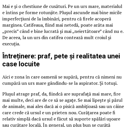
Mai e și o chestiune de cusături. Pe un urs mare, materialul
e întins pe forme rotunjite. Plușul ascunde mai bine micile
imperfecțiuni de la îmbinări, pentru că firele acoperă
marginea. Catifeaua, fiind mai netedă, poate arăta mai
„precis” când e bine lucrată și mai „neiertătoare” când nu e.
De aceea, la un urs din catifea contează mult croiul și
execuția.
Întreținere: praf, pete și realitatea unei
case locuite
Aici e zona în care oamenii se supără, pentru că nimeni nu
cumpără un urs mare gândindu-se la aspirator. Și totuși.
Plușul atrage praf, da, fiindcă are suprafață mai mare, fire
mai multe, deci are de ce să se agațe. Se mai lipește și părul
de animale, mai ales dacă ai o pisică ambițioasă sau un câine
care crede că ursul e un prieten nou. Curățarea poate fi
relativ simplă dacă ursul e făcut să suporte spălări ușoare
sau curățare locală. În general, un pluș bun se curăță