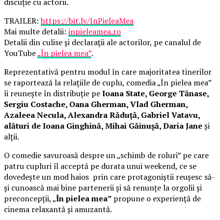
discuție cu actorii.
TRAILER:
https://bit.ly/InPieleaMea
Mai multe detalii:
inpieleamea.ro
Detalii din culise și declarații ale actorilor, pe canalul de
YouTube
„În pielea mea”
.
Reprezentativă pentru modul în care majoritatea tinerilor
se raportează la relațiile de cuplu, comedia „În pielea mea”
îi reunește în distribuție pe
Ioana State, George Tănase,
Sergiu Costache, Oana Gherman, Vlad Gherman,
Azaleea Necula, Alexandra Răduță, Gabriel Vatavu,
alături de Ioana Ginghină, Mihai Găinușă, Daria Jane
și
alții.
O comedie savuroasă despre un „schimb de roluri” pe care
patru cupluri îl acceptă pe durata unui weekend, ce se
dovedește un mod haios prin care protagoniștii reușesc să-
și cunoască mai bine partenerii și să renunțe la orgolii și
preconcepții, „
În pielea mea”
propune o experiență de
cinema relaxantă și amuzantă.