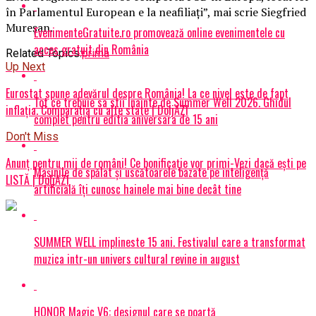
în Parlamentul European e la neafiliaţi”, mai scrie Siegfried
Mureşan.
EvenimenteGratuite.ro promovează online evenimentele cu
acces gratuit din România
Related Topics:
prima
Up Next
Eurostat spune adevărul despre România! La ce nivel este de fapt
Tot ce trebuie sa stii inainte de Summer Well 2026. Ghidul
inflația. Comparația cu alte state | DoljAZI
complet pentru editia aniversara de 15 ani
Don't Miss
Anunț pentru mii de români! Ce bonificație vor primi-Vezi dacă ești pe
Mașinile de spălat și uscătoarele bazate pe inteligență
LISTĂ | DoljAZI
artificială îți cunosc hainele mai bine decât tine
SUMMER WELL implineste 15 ani. Festivalul care a transformat
muzica intr-un univers cultural revine in august
HONOR Magic V6: designul care se poartă