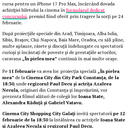
cursa pentru un iPhone 17 Pro Max, încărcând dovada
achiziției biletului la cinema în
formularul dedicat
concursului
, premiul fiind oferit prin tragere la sorți pe 24
februarie.
După proiecțiile speciale din Arad, Timișoara, Alba Iulia,
Sibiu, Brașov, Cluj-Napoca, Baia Mare, Oradea, cu săli pline,
multe aplauze, râsete și discuții îndelungate cu spectatorii
curioși și încântați de poveste și de prestațiile actorilor,
caravana
„În pielea mea”
continuă în mai multe orașe.
Pe
11 februarie
va avea loc proiecția specială
„În pielea
mea”
de la
Cinema City din City Park Constanța
,
de la
18:30
, unde
regizorul Paul Decu și actrița Azaleea
Necula
, originari din Constanța și împrejurimi, vor
prezenta filmul alături de colegii lor
Ioana State,
Alexandra Răduță și Gabriel Vatavu.
Cinema City Shopping City Galați
invită spectatorii
pe 12
februarie de la 18:30
la întâlnirea cu actrițele
Ioana State
și Azaleea Necula și regizorul Paul Decu.