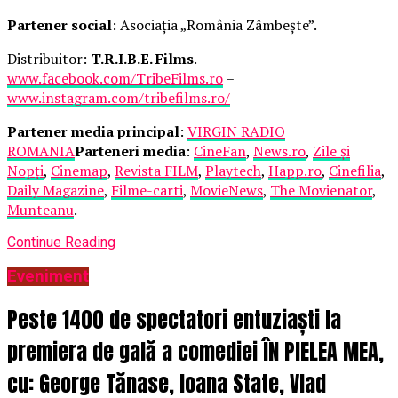
Partener social
: Asociația „România Zâmbește”.
Distribuitor:
T.R.I.B.E. Films
.
www.facebook.com/TribeFilms.ro
–
www.instagram.com/tribefilms.ro/
Partener media principal
:
VIRGIN RADIO
ROMANIA
Parteneri media
:
CineFan
,
News.ro
,
Zile și
Nopți
,
Cinemap
,
Revista FILM
,
Playtech
,
Happ.ro
,
Cinefilia
,
Daily Magazine
,
Filme-carti
,
MovieNews
,
The Movienator
,
Munteanu
.
Continue Reading
Eveniment
Peste 1400 de spectatori entuziaști la
premiera de gală a comediei ÎN PIELEA MEA,
cu: George Tănase, Ioana State, Vlad