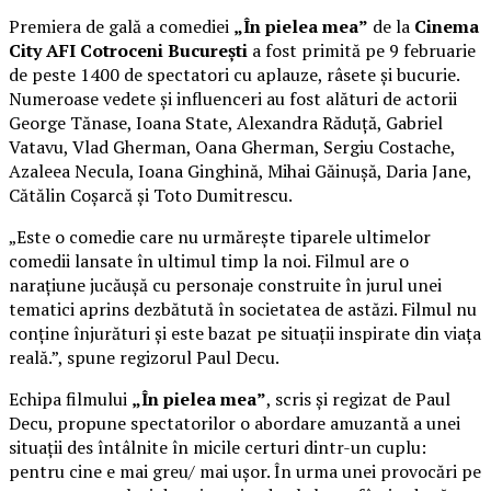
Premiera de gală a comediei
„În pielea mea”
de la
Cinema
City AFI Cotroceni București
a fost primită pe 9 februarie
de peste 1400 de spectatori cu aplauze, râsete și bucurie.
Numeroase vedete și influenceri au fost alături de actorii
George Tănase, Ioana State, Alexandra Răduță, Gabriel
Vatavu, Vlad Gherman, Oana Gherman, Sergiu Costache,
Azaleea Necula, Ioana Ginghină, Mihai Găinușă, Daria Jane,
Cătălin Coșarcă și Toto Dumitrescu.
„Este o comedie care nu urmărește tiparele ultimelor
comedii lansate în ultimul timp la noi. Filmul are o
narațiune jucăușă cu personaje construite în jurul unei
tematici aprins dezbătută în societatea de astăzi. Filmul nu
conține înjurături și este bazat pe situații inspirate din viața
reală.”, spune regizorul Paul Decu.
Echipa filmului
„În pielea mea”
, scris și regizat de Paul
Decu, propune spectatorilor o abordare amuzantă a unei
situații des întâlnite în micile certuri dintr-un cuplu:
pentru cine e mai greu/ mai ușor. În urma unei provocări pe