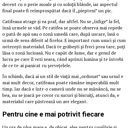
decent cu o perie moale și cu soluții blânde, iar aspectul
final poate fi reîmprospătat dacă îl „piepteni” un pic.
Catifeaua atrage și ea praf, dar altfel. Nu se „înfige” la fel,
însă urmele se văd. Pe catifea se poate observa mai repede
o pată de apă sau o zonă umedă care, după uscare, lasă o
urmă de sens diferit al firelor. E important cum usuci și cum
netezești materialul. Dacă te grăbești și freci prea tare, poți
lăsa o zonă lucioasă. Nu e capăt de lume, dar e genul de
lucru pe care îl vezi seara, când aprinzi lumina și te întrebi
de ce te-ai panicat cu șervețelele.
În schimb, dacă ai un stil de viață mai „ordonat” sau ursul e
mai mult decor, catifeaua poate rămâne impecabilă mult
timp. Iar dacă e într-o cameră unde nu se mănâncă, nu se
bea, nu se joacă pe covor cu sucuri și biscuiți, atunci da, e
materialul care păstrează un aer elegant.
Pentru cine e mai potrivit fiecare
Un urs de pluș mare e, de obicei, ales pentru copilărie și