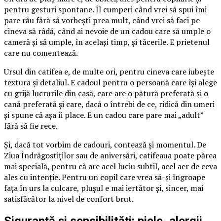
pentru gesturi spontane. Îl cumperi când vrei să spui îmi
pare rău fără să vorbești prea mult, când vrei să faci pe
cineva să râdă, când ai nevoie de un cadou care să umple o
cameră și să umple, în același timp, și tăcerile. E prietenul
care nu comentează.
Ursul din catifea e, de multe ori, pentru cineva care iubește
textura și detaliul. E cadoul pentru o persoană care își alege
cu grijă lucrurile din casă, care are o pătură preferată și o
cană preferată și care, dacă o întrebi de ce, ridică din umeri
și spune că așa îi place. E un cadou care pare mai „adult”
fără să fie rece.
Și, dacă tot vorbim de cadouri, contează și momentul. De
Ziua Îndrăgostiților sau de aniversări, catifeaua poate părea
mai specială, pentru că are acel luciu subtil, acel aer de ceva
ales cu intenție. Pentru un copil care vrea să-și îngroape
fața în urs la culcare, plușul e mai iertător și, sincer, mai
satisfăcător la nivel de confort brut.