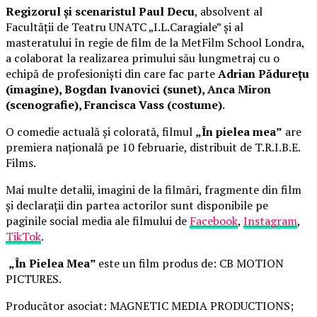
Regizorul și scenaristul Paul Decu
, absolvent al
Facultății de Teatru UNATC „I.L.Caragiale” și al
masteratului în regie de film de la MetFilm School Londra,
a colaborat la realizarea primului său lungmetraj cu o
echipă de profesioniști din care fac parte
Adrian Pădurețu
(imagine), Bogdan Ivanovici (sunet), Anca Miron
(scenografie), Francisca Vass (costume)
.
O comedie actuală și colorată, filmul
„În pielea mea”
are
premiera națională pe 10 februarie, distribuit de T.R.I.B.E.
Films.
Mai multe detalii, imagini de la filmări, fragmente din film
și declarații din partea actorilor sunt disponibile pe
paginile social media ale filmului de
Facebook
,
Instagram
,
TikTok
.
„În Pielea Mea”
este un film produs de: CB MOTION
PICTURES.
Producător asociat: MAGNETIC MEDIA PRODUCTIONS;