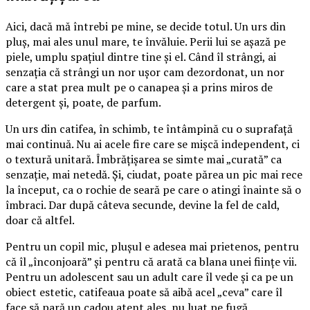
Aici, dacă mă întrebi pe mine, se decide totul. Un urs din
pluș, mai ales unul mare, te învăluie. Perii lui se așază pe
piele, umplu spațiul dintre tine și el. Când îl strângi, ai
senzația că strângi un nor ușor cam dezordonat, un nor
care a stat prea mult pe o canapea și a prins miros de
detergent și, poate, de parfum.
Un urs din catifea, în schimb, te întâmpină cu o suprafață
mai continuă. Nu ai acele fire care se mișcă independent, ci
o textură unitară. Îmbrățișarea se simte mai „curată” ca
senzație, mai netedă. Și, ciudat, poate părea un pic mai rece
la început, ca o rochie de seară pe care o atingi înainte să o
îmbraci. Dar după câteva secunde, devine la fel de cald,
doar că altfel.
Pentru un copil mic, plușul e adesea mai prietenos, pentru
că îl „înconjoară” și pentru că arată ca blana unei ființe vii.
Pentru un adolescent sau un adult care îl vede și ca pe un
obiect estetic, catifeaua poate să aibă acel „ceva” care îl
face să pară un cadou atent ales, nu luat pe fugă.