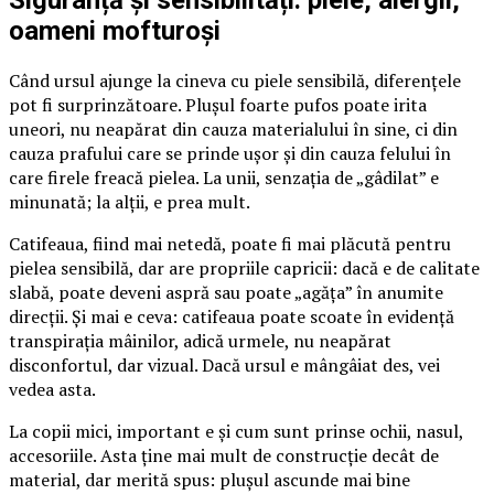
Siguranță și sensibilități: piele, alergii,
oameni mofturoși
Când ursul ajunge la cineva cu piele sensibilă, diferențele
pot fi surprinzătoare. Plușul foarte pufos poate irita
uneori, nu neapărat din cauza materialului în sine, ci din
cauza prafului care se prinde ușor și din cauza felului în
care firele freacă pielea. La unii, senzația de „gâdilat” e
minunată; la alții, e prea mult.
Catifeaua, fiind mai netedă, poate fi mai plăcută pentru
pielea sensibilă, dar are propriile capricii: dacă e de calitate
slabă, poate deveni aspră sau poate „agăța” în anumite
direcții. Și mai e ceva: catifeaua poate scoate în evidență
transpirația mâinilor, adică urmele, nu neapărat
disconfortul, dar vizual. Dacă ursul e mângâiat des, vei
vedea asta.
La copii mici, important e și cum sunt prinse ochii, nasul,
accesoriile. Asta ține mai mult de construcție decât de
material, dar merită spus: plușul ascunde mai bine