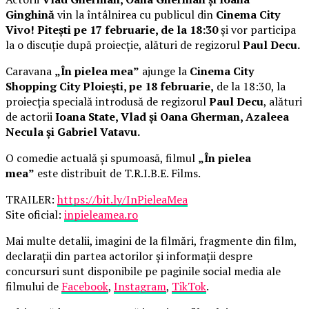
Ginghină
vin la întâlnirea cu publicul din
Cinema City
Vivo! Pitești pe 17 februarie, de la 18:30
și vor participa
la o discuție după proiecție, alături de regizorul
Paul Decu.
Caravana
„În pielea mea”
ajunge la
Cinema City
Shopping City Ploiești, pe 18 februarie,
de la 18:30, la
proiecția specială introdusă de regizorul
Paul Decu
, alături
de actorii
Ioana State, Vlad și Oana Gherman, Azaleea
Necula și Gabriel Vatavu.
O comedie actuală și spumoasă, filmul
„În pielea
mea”
este distribuit de T.R.I.B.E. Films.
TRAILER:
https://bit.ly/InPieleaMea
Site oficial:
inpieleamea.ro
Mai multe detalii, imagini de la filmări, fragmente din film,
declarații din partea actorilor și informații despre
concursuri sunt disponibile pe paginile social media ale
filmului de
Facebook
,
Instagram
,
TikTok
.