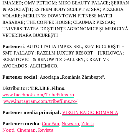
IMAMED; OMV PETROM; MIKO BEAUTY PALACE; ȘERBAN
& ASOCIAȚII; ESTEEM BODY SCULPT & SPA; PIZZERIA
VOLARE; MERLIN’S; DOWNTOWN FITNESS MATEI
BASARAB; THE COFFEE HOUSE; CLAUMAR PESCAR;
UNIVERSITATEA DE ȘTIINȚE AGRONOMICE ȘI MEDICINĂ
VETERINARĂ BUCUREȘTI
Parteneri
: AUTO ITALIA IMPEX SRL; KGM BUCUREȘTI –
SMT PALLADY; RAZELM LUXURY RESORT – JURILOVCA;
SCEMTOVICI & BENOWITZ GALLERY; CREATIVE
AVOCADOS; ALCHEMICO.
Partener social
: Asociația „România Zâmbește”.
Distribuitor:
T.R.I.B.E. Films
.
www.facebook.com/TribeFilms.ro
–
www.instagram.com/tribefilms.ro/
Partener media principal
:
VIRGIN RADIO ROMANIA
Parteneri media
:
CineFan
,
News.ro
,
Zile și
Nopți
,
Cinemap
,
Revista