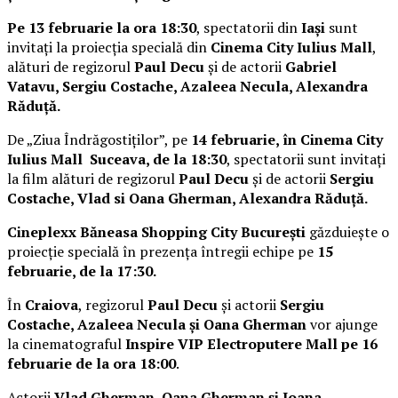
Pe 13 februarie la ora 18:30
, spectatorii din
Iași
sunt
invitați la proiecția specială din
Cinema City Iulius Mall
,
alături de regizorul
Paul Decu
și de actorii
Gabriel
Vatavu, Sergiu Costache, Azaleea Necula, Alexandra
Răduță.
De „Ziua Îndrăgostiților”, pe
14 februarie, în Cinema City
Iulius Mall Suceava, de la 18:30
, spectatorii sunt invitați
la film alături de regizorul
Paul Decu
și de actorii
Sergiu
Costache, Vlad si Oana Gherman, Alexandra Răduță.
Cineplexx Băneasa Shopping City București
găzduiește o
proiecție specială în prezența întregii echipe pe
15
februarie, de la 17:30.
În
Craiova
, regizorul
Paul Decu
și actorii
Sergiu
Costache, Azaleea Necula și Oana Gherman
vor ajunge
la cinematograful
Inspire VIP Electroputere Mall pe 16
februarie de la ora 18:00
.
Actorii
Vlad Gherman, Oana Gherman și Ioana