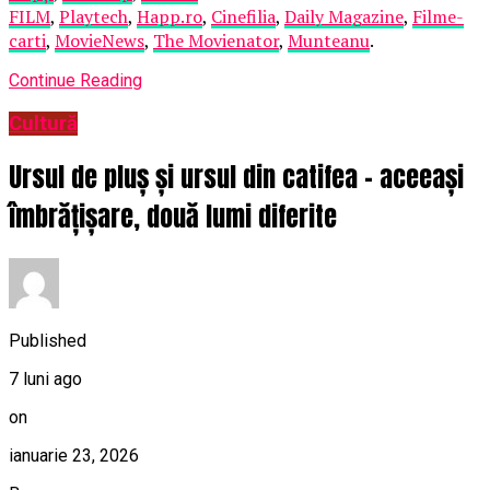
FILM
,
Playtech
,
Happ.ro
,
Cinefilia
,
Daily Magazine
,
Filme-
carti
,
MovieNews
,
The Movienator
,
Munteanu
.
Continue Reading
Cultură
Ursul de pluș și ursul din catifea – aceeași
îmbrățișare, două lumi diferite
Published
7 luni ago
on
ianuarie 23, 2026