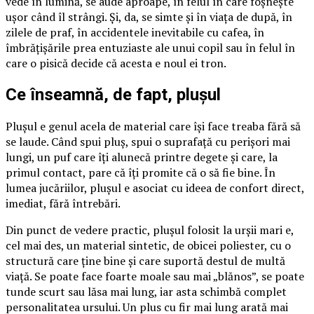
vede în lumină, se aude aproape, în felul în care foșnește
ușor când îl strângi. Și, da, se simte și în viața de după, în
zilele de praf, în accidentele inevitabile cu cafea, în
îmbrățișările prea entuziaste ale unui copil sau în felul în
care o pisică decide că acesta e noul ei tron.
Ce înseamnă, de fapt, plușul
Plușul e genul acela de material care își face treaba fără să
se laude. Când spui pluș, spui o suprafață cu perișori mai
lungi, un puf care îți alunecă printre degete și care, la
primul contact, pare că îți promite că o să fie bine. În
lumea jucăriilor, plușul e asociat cu ideea de confort direct,
imediat, fără întrebări.
Din punct de vedere practic, plușul folosit la urșii mari e,
cel mai des, un material sintetic, de obicei poliester, cu o
structură care ține bine și care suportă destul de multă
viață. Se poate face foarte moale sau mai „blănos”, se poate
tunde scurt sau lăsa mai lung, iar asta schimbă complet
personalitatea ursului. Un plus cu fir mai lung arată mai