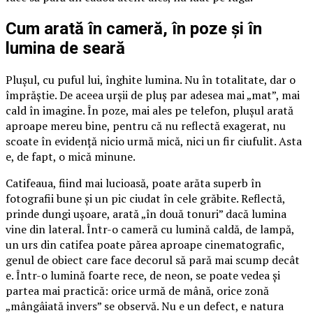
Cum arată în cameră, în poze și în
lumina de seară
Plușul, cu puful lui, înghite lumina. Nu în totalitate, dar o
împrăștie. De aceea urșii de pluș par adesea mai „mat”, mai
cald în imagine. În poze, mai ales pe telefon, plușul arată
aproape mereu bine, pentru că nu reflectă exagerat, nu
scoate în evidență nicio urmă mică, nici un fir ciufulit. Asta
e, de fapt, o mică minune.
Catifeaua, fiind mai lucioasă, poate arăta superb în
fotografii bune și un pic ciudat în cele grăbite. Reflectă,
prinde dungi ușoare, arată „în două tonuri” dacă lumina
vine din lateral. Într-o cameră cu lumină caldă, de lampă,
un urs din catifea poate părea aproape cinematografic,
genul de obiect care face decorul să pară mai scump decât
e. Într-o lumină foarte rece, de neon, se poate vedea și
partea mai practică: orice urmă de mână, orice zonă
„mângâiată invers” se observă. Nu e un defect, e natura