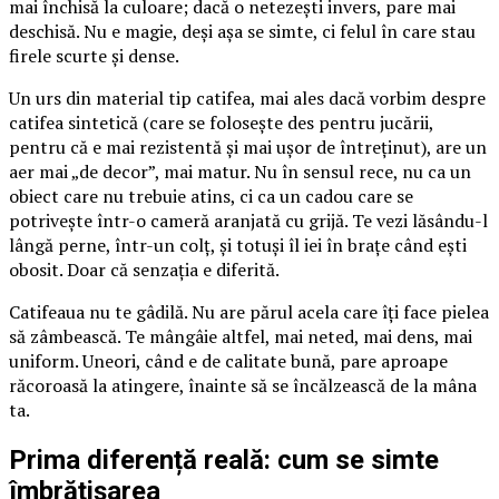
mai închisă la culoare; dacă o netezești invers, pare mai
deschisă. Nu e magie, deși așa se simte, ci felul în care stau
firele scurte și dense.
Un urs din material tip catifea, mai ales dacă vorbim despre
catifea sintetică (care se folosește des pentru jucării,
pentru că e mai rezistentă și mai ușor de întreținut), are un
aer mai „de decor”, mai matur. Nu în sensul rece, nu ca un
obiect care nu trebuie atins, ci ca un cadou care se
potrivește într-o cameră aranjată cu grijă. Te vezi lăsându-l
lângă perne, într-un colț, și totuși îl iei în brațe când ești
obosit. Doar că senzația e diferită.
Catifeaua nu te gâdilă. Nu are părul acela care îți face pielea
să zâmbească. Te mângâie altfel, mai neted, mai dens, mai
uniform. Uneori, când e de calitate bună, pare aproape
răcoroasă la atingere, înainte să se încălzească de la mâna
ta.
Prima diferență reală: cum se simte
îmbrățișarea