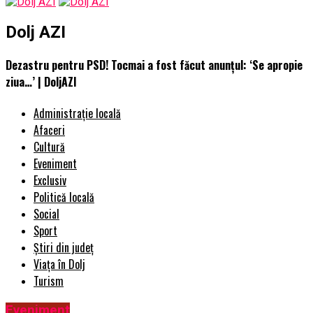
Dolj AZI
Dezastru pentru PSD! Tocmai a fost făcut anunțul: ‘Se apropie
ziua…’ | DoljAZI
Administrație locală
Afaceri
Cultură
Eveniment
Exclusiv
Politică locală
Social
Sport
Știri din județ
Viața în Dolj
Turism
Eveniment