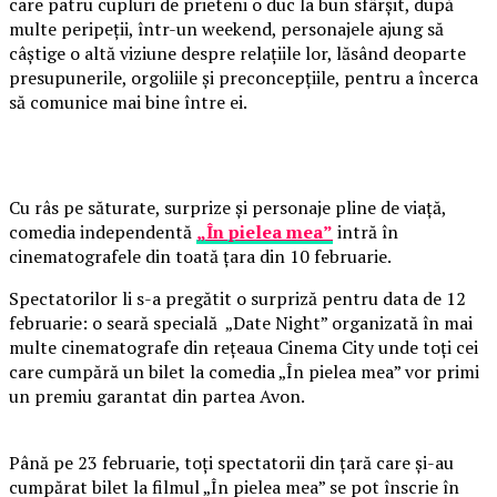
care patru cupluri de prieteni o duc la bun sfârșit, după
multe peripeții, într-un weekend, personajele ajung să
câștige o altă viziune despre relațiile lor, lăsând deoparte
presupunerile, orgoliile și preconcepțiile, pentru a încerca
să comunice mai bine între ei.
Cu râs pe săturate, surprize și personaje pline de viață,
comedia independentă
„În pielea mea”
intră în
cinematografele din toată țara din 10 februarie.
Spectatorilor li s-a pregătit o surpriză pentru data de 12
februarie: o seară specială „Date Night” organizată în mai
multe cinematografe din rețeaua Cinema City unde toți cei
care cumpără un bilet la comedia „În pielea mea” vor primi
un premiu garantat din partea Avon.
Până pe 23 februarie, toți spectatorii din țară care și-au
cumpărat bilet la filmul „În pielea mea” se pot înscrie în