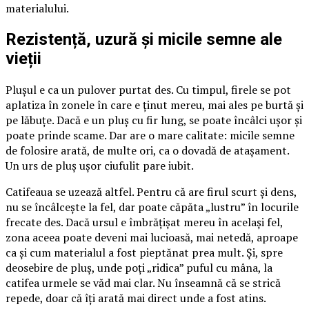
materialului.
Rezistență, uzură și micile semne ale
vieții
Plușul e ca un pulover purtat des. Cu timpul, firele se pot
aplatiza în zonele în care e ținut mereu, mai ales pe burtă și
pe lăbuțe. Dacă e un pluș cu fir lung, se poate încâlci ușor și
poate prinde scame. Dar are o mare calitate: micile semne
de folosire arată, de multe ori, ca o dovadă de atașament.
Un urs de pluș ușor ciufulit pare iubit.
Catifeaua se uzează altfel. Pentru că are firul scurt și dens,
nu se încâlcește la fel, dar poate căpăta „lustru” în locurile
frecate des. Dacă ursul e îmbrățișat mereu în același fel,
zona aceea poate deveni mai lucioasă, mai netedă, aproape
ca și cum materialul a fost pieptănat prea mult. Și, spre
deosebire de pluș, unde poți „ridica” puful cu mâna, la
catifea urmele se văd mai clar. Nu înseamnă că se strică
repede, doar că îți arată mai direct unde a fost atins.