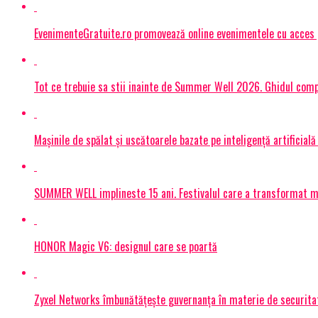
EvenimenteGratuite.ro promovează online evenimentele cu acces
Tot ce trebuie sa stii inainte de Summer Well 2026. Ghidul compl
Mașinile de spălat și uscătoarele bazate pe inteligență artificială
SUMMER WELL implineste 15 ani. Festivalul care a transformat muz
HONOR Magic V6: designul care se poartă
Zyxel Networks îmbunătățește guvernanța în materie de securitate