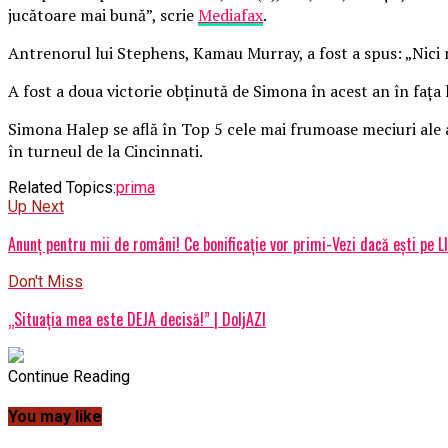
jucătoare mai bună”, scrie
Mediafax
.
A
ntrenorul lui Stephens, Kamau Murray, a fost a spus: „Nici
A fost a doua victorie obţinută de Simona în acest an în faţa
Simona Halep se află în Top 5 cele mai frumoase meciuri ale a
în turneul de la Cincinnati.
Related Topics:
prima
Up Next
Anunț pentru mii de români! Ce bonificație vor primi-Vezi dacă ești pe L
Don't Miss
„Situaţia mea este DEJA decisă!” | DoljAZI
Continue Reading
You may like