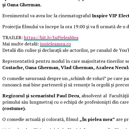
și Oana Gherman.
Evenimentul va avea loc la cinematograful
Inspire VIP Elec
Proiecția filmului va începe la ora 19:00 și va fi urmată de o d
TRAILER:
https://bit.ly/InPieleaMea
Mai multe detalii:
inpieleamea.ro
Detalii din culise și declarații ale actorilor, pe canalul de Yo
Reprezentativă pentru modul în care majoritatea tinerilor se 
Costache, Oana Gherman, Vlad Gherman, Azaleea Necula, 
O comedie savuroasă despre un „schimb de roluri” pe care pat
cunoască mai bine partenerii și să renunțe la orgolii și precon
Regizorul și scenaristul Paul Decu
, absolvent al Facultăți
primului său lungmetraj cu o echipă de profesioniști din car
(costume)
.
O comedie actuală și colorată, filmul
„În pielea mea”
are pre