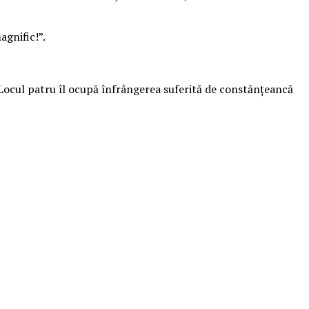
agnific!”.
. Locul patru îl ocupă înfrângerea suferită de constănţeancă