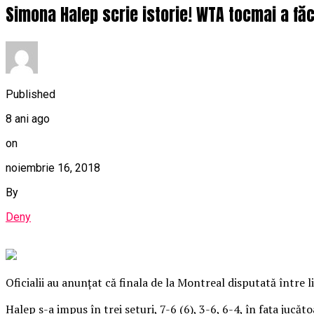
Simona Halep scrie istorie! WTA tocmai a făcu
Published
8 ani ago
on
noiembrie 16, 2018
By
Deny
Oficialii au anunţat că finala de la Montreal disputată între
Halep s-a impus în trei seturi, 7-6 (6), 3-6, 6-4, în faţa jucă