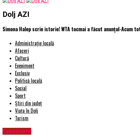
Dolj AZI
Simona Halep scrie istorie! WTA tocmai a făcut anunțul-Acum totu
Administrație locală
Afaceri
Cultură
Eveniment
Exclusiv
Politică locală
Social
Sport
Știri din județ
Viața în Dolj
Turism
Eveniment