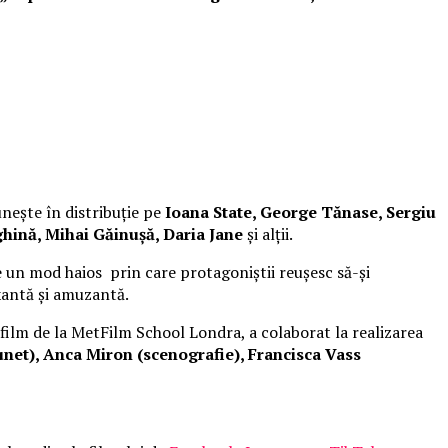
unește în distribuție pe
Ioana State, George Tănase, Sergiu
hină, Mihai Găinușă, Daria Jane
și alții.
 un mod haios prin care protagoniștii reușesc să-și
xantă și amuzantă.
 film de la MetFilm School Londra, a colaborat la realizarea
net), Anca Miron (scenografie), Francisca Vass