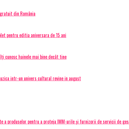
 gratuit din România
et pentru editia aniversara de 15 ani
 îți cunosc hainele mai bine decât tine
ica intr-un univers cultural revine in august
 a produselor pentru a proteja IMM-urile și furnizorii de servicii de ge