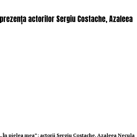
n prezența actorilor Sergiu Costache, Azaleea
i „În pielea mea”: actorii Sergiu Costache, Azaleea Necula