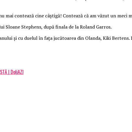
 nu mai contează cine câştigă! Contează că am văzut un meci m
 lui Sloane Stephens, după finala de la Roland Garros.
nului şi cu duelul în faţa jucătoarea din Olanda, Kiki Bertens
ISTĂ | DoljAZI