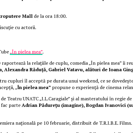
troputere Mall
de la ora 18:00.
iscuție cu actorii.
uTube
„În pielea mea”
.
raportează la relațiile de cuplu, comedia „În pielea mea” îi re
Alexandra Răduță, Gabriel Vatavu, alături de Ioana Ging
ru cupluri îl acceptă pe durata unui weekend, ce se dovedește
cepții, „
În pielea mea”
propune o experiență de cinema rela
i de Teatru UNATC „I.L.Caragiale” și al masteratului în regie de
e fac parte
Adrian Pădurețu (imagine), Bogdan Ivanovici (su
miera națională pe 10 februarie, distribuit de T.R.I.B.E. Films.