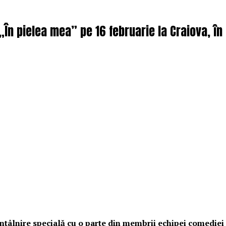
 „În pielea mea” pe 16 februarie la Craiova, î
o întâlnire specială cu o parte din membrii echipei comedie