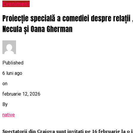
Eveniment
Proiecție specială a comediei despre relații
Necula și Oana Gherman
Published
6 luni ago
on
februarie 12, 2026
By
native
Spectatorii din Craiova sunt invitați pe 16 februarie la 