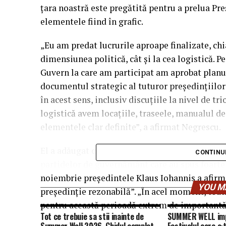
ţara noastră este pregătită pentru a prelua Pr
elementele fiind în grafic.
„Eu am predat lucrurile aproape finalizate, chia
dimensiunea politică, cât şi la cea logistică. P
Guvern la care am participat am aprobat planul 
documentul strategic al tuturor preşedinţiilor
în acest sens, inclusiv discuţiile la nivel de tri
logistică avem locaţiile, traseele, manualul de
elementele clar definite”, a afirmat Negrescu.
El a adăugat că, în acest an, au existat declara
CONTINU
partidelor de guvernământ care au spus foarte 
noiembrie preşedintele Klaus Iohannis a afirm
YOU M
preşedinţie rezonabilă”. „În acel moment, toa
pentru această perioadă extrem de importantă 
Tot ce trebuie sa stii inainte de
SUMMER WELL impl