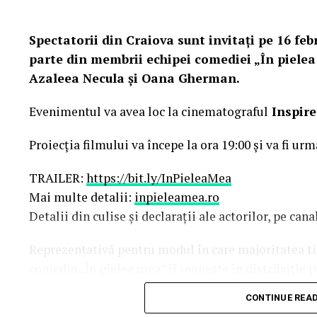
Spectatorii din Craiova sunt invitați pe 16 febr
parte din membrii echipei comediei „În pielea
Azaleea Necula și Oana Gherman.
Evenimentul va avea loc la cinematograful
Inspire
Proiecția filmului va începe la ora 19:00 și va fi urm
TRAILER:
https://bit.ly/InPieleaMea
Mai multe detalii:
inpieleamea.ro
Detalii din culise și declarații ale actorilor, pe ca
Reprezentativă pentru modul în care majoritatea tine
comedia „În pielea mea” îi reunește în distribuție 
Costache, Oana Gherman, Vlad Gherman, Azal
CONTINUE REA
Gabriel Vatavu, alături de Ioana Ginghină, Mi