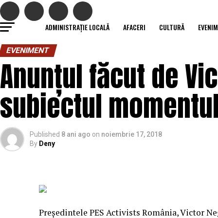
ADMINISTRAȚIE LOCALĂ
AFACERI
CULTURĂ
EVENI
EVENIMENT
Anunțul făcut de Vi
subiectul momentulu
Published
8 ani ago
on
noiembrie 17, 2018
By
Deny
Preşedintele PES Activists România, Victor Neg