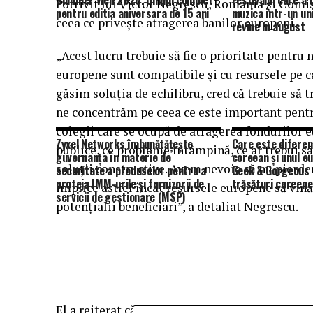
Summer Well 2026. Ghidul complet
Festivalul care a
Potrivit lui Victor Negrescu, România şi Comi
pentru editia aniversara de 15 ani
muzica intr-un un
ceea ce priveşte atragerea banilor europeni.
revine in august
„Acest lucru trebuie să fie o prioritate pentru 
europene sunt compatibile şi cu resursele pe c
găsim soluţia de echilibru, cred că trebuie să 
ne concentrăm pe ceea ce este important pentru 
colegii care se ocupă de atragerea fondurilor e
Zyxel Networks îmbunătățește
Care este diferen
publice, ce probleme întâmpină, ce ar trebui să 
guvernanța în materie de
coreean și unul e
soluţii constructive. Avem nevoie să nu pierde
securitate a produselor pentru a
Geek & Gorgeous
proteja IMM-urile și furnizorii de
trăsături coreene
implice astfel încât resursele europene să vină 
servicii de gestionare (MSP)
potenţialii beneficiari”, a detaliat Negrescu.
El a reiterat că demisia sa din funcţia de mini