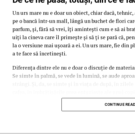
mea” se pot înscrie în cursa pentru un iPhone 17 Pr
Un urs mare nu e doar un obiect, chiar dacă, tehnic, a
biletului la cinema în
formularul dedicat concursul
pe o bancă într-un mall, lângă un buchet de flori ca
sorți pe 24 februarie.
parfum, și, fără să vrei, îți amintești cum e să ai b
După proiecțiile speciale din Arad, Timișoara, Alba 
uiți la cineva care îl primește și să ți se pară că, p
Mare, Oradea, cu săli pline, multe aplauze, râsete ș
la o versiune mai ușoară a ei. Un urs mare, fie din pl
curioși și încântați de poveste și de prestațiile act
a te face să încetinești.
în mai multe orașe.
Diferența dintre ele nu e doar o discuție de materia
Se simte în palmă, se vede în lumină, se aude aproape
Pe
11 februarie
va avea loc proiecția specială
„În 
strângi. Și, da, se simte și în viața de după, în zilel
Park Constanța
,
de la 18:30
, unde
regizorul Pau
cafea, în îmbrățișările prea entuziaste ale unui copil
originari din Constanța și împrejurimi, vor prezenta
acesta e noul ei tron.
State, Alexandra Răduță și Gabriel Vatavu.
CONTINUE REA
Ce înseamnă, de fapt, plușul
Cinema City Shopping City Galați
invită specta
întâlnirea cu actrițele
Ioana State și Azaleea Nec
Plușul e genul acela de material care își face treaba