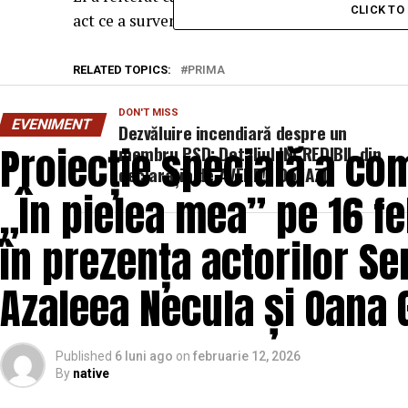
CLICK T
act ce a survenit consultărilor în interiorul par
RELATED TOPICS:
PRIMA
DON'T MISS
EVENIMENT
Dezvăluire incendiară despre un
Proiecție specială a com
membru PSD: Detaliul INCREDIBIL din
declarația de AVERE! | DoljAZI
„În pielea mea” pe 16 fe
în prezența actorilor Se
Azaleea Necula și Oana
Published
6 luni ago
on
februarie 12, 2026
By
native