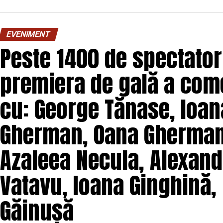
O comedie savuroasă despre un „schimb de roluri” pe
unui weekend, ce se dovedește un mod haios prin ca
EVENIMENT
mai bine partenerii și să renunțe la orgolii și precon
Peste 1400 de spectatori
experiență de cinema relaxantă și amuzantă.
premiera de gală a come
Regizorul și scenaristul Paul Decu
, absolvent a
„I.L.Caragiale” și al masteratului în regie de film 
cu: George Tănase, Ioana
realizarea primului său lungmetraj cu o echipă de p
Pădurețu (imagine), Bogdan Ivanovici (sunet),
Gherman, Oana Gherman,
Vass (costume)
.
Azaleea Necula, Alexand
O comedie actuală și colorată, filmul
„În pielea 
februarie, distribuit de T.R.I.B.E. Films.
Vatavu, Ioana Ginghină,
Mai multe detalii, imagini de la filmări, fragmente d
Găinușă
sunt disponibile pe paginile social media ale filmu