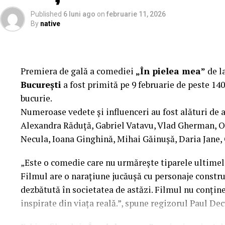
„În Pielea Mea”
este un film produs de: CB MO
Published
6 luni ago
on
februarie 11, 2026
By
native
Producător asociat: MAGNETIC MEDIA PRODUCTION
Manager producție: Iulia Cezara Roșu.
Casting: ELEPHANT MEDIA.
Premiera de gală a comediei
„În pielea mea”
de l
București
a fost primită pe 9 februarie de peste 140
Realizat cu sprijinul:
bucurie.
Numeroase vedete și influenceri au fost alături de 
Co-finanțatori:
C&C HOUSE RESIDENCE, S&I BE
Alexandra Răduță, Gabriel Vatavu, Vlad Gherman, 
FREON
Necula, Ioana Ginghină, Mihai Găinușă, Daria Jane,
Sponsori
: CLINICA RMN TINERETULUI; CLINIC
„Este o comedie care nu urmărește tiparele ultimelo
PALACE; ȘERBAN & ASOCIAȚII; ESTEEM BODY SC
Filmul are o narațiune jucăușă cu personaje construi
MERLIN’S; DOWNTOWN FITNESS MATEI BASARA
dezbătută în societatea de astăzi. Filmul nu conține 
PESCAR; UNIVERSITATEA DE ȘTIINȚE AGRONOMI
inspirate din viața reală.”, spune regizorul Paul Dec
BUCUREȘTI