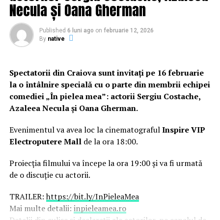
Necula și Oana Gherman
Published
6 luni ago
on
februarie 12, 2026
By
native
Spectatorii din Craiova sunt invitați pe 16 februarie
la o întâlnire specială cu o parte din membrii echipei
comediei „În pielea mea”: actorii Sergiu Costache,
Azaleea Necula și Oana Gherman.
Evenimentul va avea loc la cinematograful
Inspire VIP
Electroputere Mall
de la ora 18:00.
Proiecția filmului va începe la ora 19:00 și va fi urmată
de o discuție cu actorii.
TRAILER:
https://bit.ly/InPieleaMea
Mai multe detalii:
inpieleamea.ro