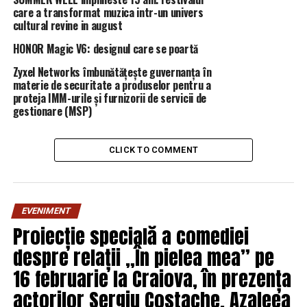
care a transformat muzica intr-un univers
de Metrologie Legală, preţurile pentru verificarea
cultural revine in august
apometrelor variază între 15 şi 100 de lei, însă
variantele mai ieftine sunt posibile doar dacă cererea de
HONOR Magic V6: designul care se poartă
verificare este făcută de către asociaţia de proprietari. În
Zyxel Networks îmbunătățește guvernanța în
cazul ceasurilor care se pun la apartamente, în unele
materie de securitate a produselor pentru a
cazuri este mai avatajoasă schimbarea lor, ţinând cont că
proteja IMM-urile și furnizorii de servicii de
gestionare (MSP)
în medie acestea costă 65 lei lei/bucată.
RELATED TOPICS:
PRIMA
CLICK TO COMMENT
UP NEXT
Este DEZASTRU în București! Circulația este
PARALIZATĂ! | DoljAZI
EVENIMENT
DON'T MISS
Proiecție specială a comediei
Alertă pe drumurile din România! Se folosesc sute de
despre relații „În pielea mea” pe
utilaje speciale! | DoljAZI
16 februarie la Craiova, în prezența
actorilor Sergiu Costache, Azaleea