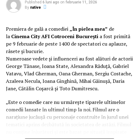
Published
6 luni ago
on
februarie 11, 2026
masteratului în regie de film de la MetFilm School
By
native
Londra, a colaborat la realizarea primului său
lungmetraj cu o echipă de profesioniști din care fac
parte
Adrian Pădurețu (imagine), Bogdan Ivanovici
Premiera de gală a comediei
„În pielea mea”
de
(sunet), Anca Miron (scenografie), Francisca Vass
la
Cinema City AFI Cotroceni București
a fost primită
(costume)
.
pe 9 februarie de peste 1400 de spectatori cu aplauze,
râsete și bucurie.
O comedie actuală și colorată, filmul
„În pielea mea”
Numeroase vedete și influenceri au fost alături de actorii
are premiera națională pe 10 februarie, distribuit de
George Tănase, Ioana State, Alexandra Răduță, Gabriel
T.R.I.B.E. Films.
Vatavu, Vlad Gherman, Oana Gherman, Sergiu Costache,
Azaleea Necula, Ioana Ginghină, Mihai Găinușă, Daria
Mai multe detalii, imagini de la filmări, fragmente din
Jane, Cătălin Coșarcă și Toto Dumitrescu.
film și declarații din partea actorilor sunt disponibile pe
paginile social media ale filmului de
Facebook
,
„Este o comedie care nu urmărește tiparele ultimelor
Instagram
,
TikTok
.
comedii lansate în ultimul timp la noi. Filmul are o
narațiune jucăușă cu personaje construite în jurul unei
„În Pielea Mea”
este un film produs de: CB MOTION
tematici aprins dezbătută în societatea de astăzi. Filmul
PICTURES.
nu conține înjurături și este bazat pe situații inspirate