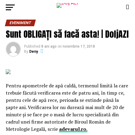
EVENIMENT
Sunt OBLIGAȚI să facă asta! | DoljAZI
Published
8 ani ago
on
noiembrie 17, 2018
By
Deny
Pentru apometrele de apă caldă, termenul limită la care
trebuie făcută verificarea este de patru ani, în timp ce,
pentru cele de apă rece, perioada se extinde până la
şapte ani. Verificarea lor nu durează mai mult de 20 de
minute şi se face pe o masă de lucru specializată din
cadrul unei firme autorizate de Biroul Român de
Metrologie Legală, scrie
adevarul.ro.