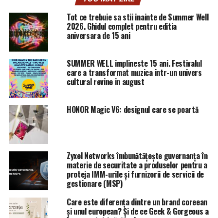
Acesta a fost cazul filmului autobiografic al regizorului
Tot ce trebuie sa stii inainte de Summer Well
2026. Ghidul complet pentru editia
mexican Alfonso Cuaron, „Roma”, care a obţinut Leul de
aniversara de 15 ani
aur, primul premiu major la un festival internaţional
pentru Netflix. Acest film va fi lansat în viitor în
cinematografele din întreaga lume şi va fi disponibil din
SUMMER WELL implineste 15 ani. Festivalul
care a transformat muzica intr-un univers
14 decembrie pe Netflix.
cultural revine in august
Festivalul de Film de la Cannes ar fi văzut în ”Roma” un
competitor pentru Palme d’Or, dar alegerea sa de a
HONOR Magic V6: designul care se poartă
selecta doar filmele lansate în cinematografe, pentru a
le proteja pe acestea din urmă, l-a privat de producţii
Netflix.
Zyxel Networks îmbunătățește guvernanța în
În schimb, deşi a permis Veneţiei să atragă cineaşti de
materie de securitate a produselor pentru a
proteja IMM-urile și furnizorii de servicii de
renume ca Alfon Cuaron, fraţii Coen sau Paul
gestionare (MSP)
Greengrass, alegerea Mostrei de a-şi deschide larg
porţile pentru giganţi web i-au atras furia organizaţiilor
Care este diferența dintre un brand coreean
profesionale din industria cinematografică.
și unul european? Și de ce Geek & Gorgeous a