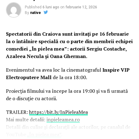
RELATED TOPICS:
PRIMA
Published
6 luni ago
on
februarie 12, 2026
UP NEXT
By
native
Decizia luată de SIMONA HALEP după despărțirea de
antrenorul Darren Cahill! | DoljAZI
Spectatorii din Craiova sunt invitați pe 16 februarie
DON'T MISS
Situație FĂRĂ PRECEDENT în Franța: Oamenii nu au mai
la o întâlnire specială cu o parte din membrii echipei
putut SUPORTA! | DoljAZI
comediei „În pielea mea”: actorii Sergiu Costache,
Azaleea Necula și Oana Gherman.
Evenimentul va avea loc la cinematograful
Inspire VIP
Electroputere Mall
de la ora 18:00.
Proiecția filmului va începe la ora 19:00 și va fi urmată
de o discuție cu actorii.
TRAILER:
https://bit.ly/InPieleaMea
Mai multe detalii:
inpieleamea.ro
Detalii din culise și declarații ale actorilor, pe canalul de
YouTube
„În pielea mea”
.