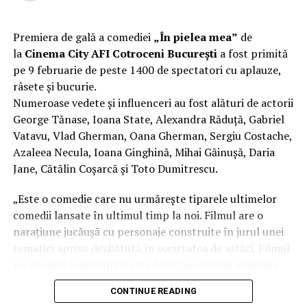
Londra, a colaborat la realizarea primului său
lungmetraj cu o echipă de profesioniști din care fac
parte
Adrian Pădurețu (imagine), Bogdan Ivanovici
Premiera de gală a comediei
„În pielea mea”
de
(sunet), Anca Miron (scenografie), Francisca Vass
la
Cinema City AFI Cotroceni București
a fost primită
(costume)
.
pe 9 februarie de peste 1400 de spectatori cu aplauze,
râsete și bucurie.
O comedie actuală și colorată, filmul
„În pielea mea”
Numeroase vedete și influenceri au fost alături de actorii
are premiera națională pe 10 februarie, distribuit de
George Tănase, Ioana State, Alexandra Răduță, Gabriel
T.R.I.B.E. Films.
Vatavu, Vlad Gherman, Oana Gherman, Sergiu Costache,
Azaleea Necula, Ioana Ginghină, Mihai Găinușă, Daria
Mai multe detalii, imagini de la filmări, fragmente din
Jane, Cătălin Coșarcă și Toto Dumitrescu.
film și declarații din partea actorilor sunt disponibile pe
paginile social media ale filmului de
Facebook
,
„Este o comedie care nu urmărește tiparele ultimelor
Instagram
,
TikTok
.
comedii lansate în ultimul timp la noi. Filmul are o
narațiune jucăușă cu personaje construite în jurul unei
„În Pielea Mea”
este un film produs de: CB MOTION
tematici aprins dezbătută în societatea de astăzi. Filmul
PICTURES.
nu conține înjurături și este bazat pe situații inspirate
din viața reală.”, spune regizorul Paul Decu.
Producător asociat: MAGNETIC MEDIA PRODUCTIONS;
CONTINUE READING
Producător executiv: Adela Mara.