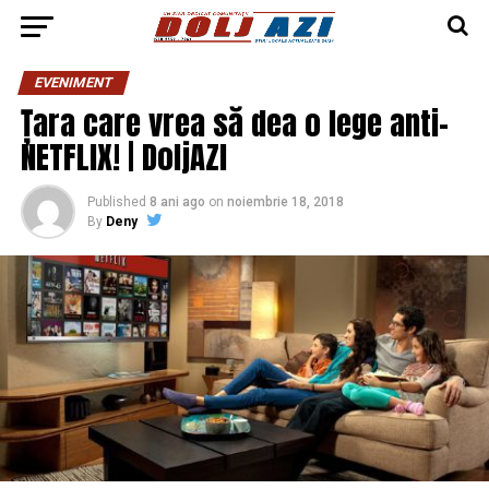
EVENIMENT
Țara care vrea să dea o lege anti-
NETFLIX! | DoljAZI
Published
8 ani ago
on
noiembrie 18, 2018
By
Deny