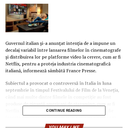
Guvernul italian şi-a anunţat intenţia de a impune un
decalaj variabil între lansarea filmelor în cinematografe
şi distribuirea lor pe platforme video la cerere, cum ar fi
Netflix, pentru a proteja industria cinematografică
italiană, informează sâmbătă France Presse.
Subiectul a provocat o controversă în Italia în luna
septembrie în timpul Festivalului de Film de la Veneţia,
când mai multe dintre filmele în competiţie au fost
produse de giganţii americani de streaming, cum ar fi
Netflix şi Amazon, şi, prin urmare, susceptibile să fie
CONTINUE READING
lansate simultan pe internet şi în sălile de cinema sau
chiar exclusiv online.
YOU MAY LIKE