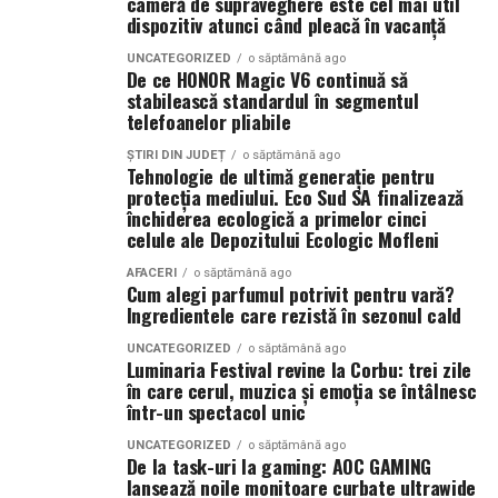
cameră de supraveghere este cel mai util
Shopping City Ploiești, pe 18 februarie,
de la 18:30, la
dispozitiv atunci când pleacă în vacanță
jucării, pentru că e mai rezistentă și mai ușor de
proiecția specială introdusă de regizorul
Paul Decu
,
întreținut), are un aer mai „de decor”, mai matur. Nu în
UNCATEGORIZED
o săptămână ago
alături de actorii
Ioana State, Vlad și Oana Gherman,
De ce HONOR Magic V6 continuă să
sensul rece, nu ca un obiect care nu trebuie atins, ci ca
stabilească standardul în segmentul
Azaleea Necula și Gabriel Vatavu.
un cadou care se potrivește într-o cameră aranjată cu
telefoanelor pliabile
grijă. Te vezi lăsându-l lângă perne, într-un colț, și
O comedie actuală și spumoasă, filmul
„În pielea
totuși îl iei în brațe când ești obosit. Doar că senzația e
ȘTIRI DIN JUDEȚ
o săptămână ago
Tehnologie de ultimă generație pentru
mea”
este distribuit de T.R.I.B.E. Films.
diferită.
protecția mediului. Eco Sud SA finalizează
închiderea ecologică a primelor cinci
TRAILER:
https://bit.ly/InPieleaMea
Catifeaua nu te gâdilă. Nu are părul acela care îți face
celule ale Depozitului Ecologic Mofleni
Site oficial:
inpieleamea.ro
pielea să zâmbească. Te mângâie altfel, mai neted, mai
AFACERI
o săptămână ago
dens, mai uniform. Uneori, când e de calitate bună, pare
Cum alegi parfumul potrivit pentru vară?
Mai multe detalii, imagini de la filmări, fragmente din
Ingredientele care rezistă în sezonul cald
aproape răcoroasă la atingere, înainte să se încălzească
film, declarații din partea actorilor și informații despre
de la mâna ta.
concursuri sunt disponibile pe paginile social media ale
UNCATEGORIZED
o săptămână ago
Luminaria Festival revine la Corbu: trei zile
filmului de
Facebook
,
Instagram
,
TikTok
.
în care cerul, muzica și emoția se întâlnesc
Prima diferență reală: cum se
într-un spectacol unic
Adrian Pădurețu semnează imaginea filmului. De sunet
simte îmbrățișarea
UNCATEGORIZED
o săptămână ago
s-a ocupat Bogdan Ivanovici, de scenografie Anca
De la task-uri la gaming: AOC GAMING
Miron, iar de costume Francisca Vass.
lansează noile monitoare curbate ultrawide
Aici, dacă mă întrebi pe mine, se decide totul. Un urs din