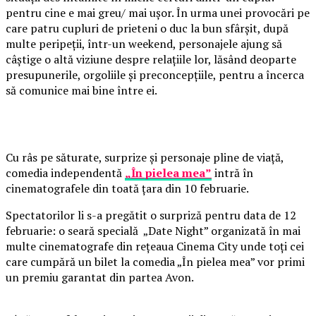
pentru cine e mai greu/ mai ușor. În urma unei provocări pe
care patru cupluri de prieteni o duc la bun sfârșit, după
multe peripeții, într-un weekend, personajele ajung să
câștige o altă viziune despre relațiile lor, lăsând deoparte
presupunerile, orgoliile și preconcepțiile, pentru a încerca
să comunice mai bine între ei.
Cu râs pe săturate, surprize și personaje pline de viață,
comedia independentă
„În pielea mea”
intră în
cinematografele din toată țara din 10 februarie.
Spectatorilor li s-a pregătit o surpriză pentru data de 12
februarie: o seară specială „Date Night” organizată în mai
multe cinematografe din rețeaua Cinema City unde toți cei
care cumpără un bilet la comedia „În pielea mea” vor primi
un premiu garantat din partea Avon.