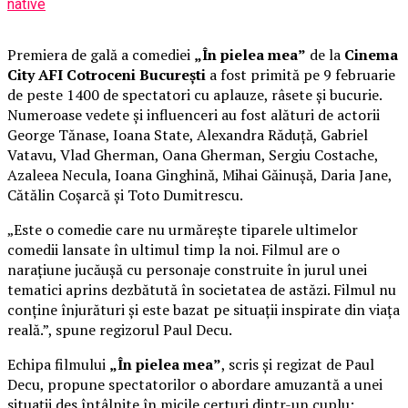
native
Premiera de gală a comediei
„În pielea mea”
de la
Cinema
City AFI Cotroceni București
a fost primită pe 9 februarie
de peste 1400 de spectatori cu aplauze, râsete și bucurie.
Numeroase vedete și influenceri au fost alături de actorii
George Tănase, Ioana State, Alexandra Răduță, Gabriel
Vatavu, Vlad Gherman, Oana Gherman, Sergiu Costache,
Azaleea Necula, Ioana Ginghină, Mihai Găinușă, Daria Jane,
Cătălin Coșarcă și Toto Dumitrescu.
„Este o comedie care nu urmărește tiparele ultimelor
comedii lansate în ultimul timp la noi. Filmul are o
narațiune jucăușă cu personaje construite în jurul unei
tematici aprins dezbătută în societatea de astăzi. Filmul nu
conține înjurături și este bazat pe situații inspirate din viața
reală.”, spune regizorul Paul Decu.
Echipa filmului
„În pielea mea”
, scris și regizat de Paul
Decu, propune spectatorilor o abordare amuzantă a unei
situații des întâlnite în micile certuri dintr-un cuplu: