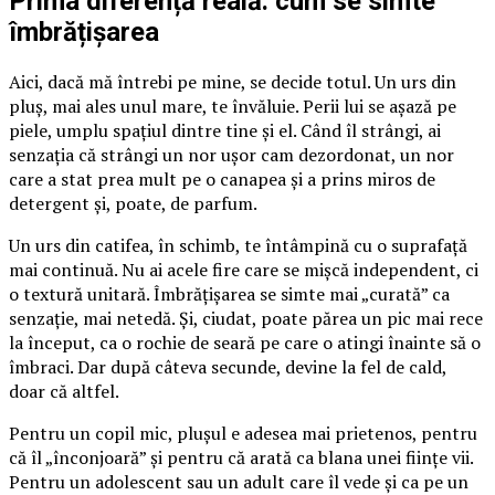
Prima diferență reală: cum se simte
îmbrățișarea
Aici, dacă mă întrebi pe mine, se decide totul. Un urs din
pluș, mai ales unul mare, te învăluie. Perii lui se așază pe
piele, umplu spațiul dintre tine și el. Când îl strângi, ai
senzația că strângi un nor ușor cam dezordonat, un nor
care a stat prea mult pe o canapea și a prins miros de
detergent și, poate, de parfum.
Un urs din catifea, în schimb, te întâmpină cu o suprafață
mai continuă. Nu ai acele fire care se mișcă independent, ci
o textură unitară. Îmbrățișarea se simte mai „curată” ca
senzație, mai netedă. Și, ciudat, poate părea un pic mai rece
la început, ca o rochie de seară pe care o atingi înainte să o
îmbraci. Dar după câteva secunde, devine la fel de cald,
doar că altfel.
Pentru un copil mic, plușul e adesea mai prietenos, pentru
că îl „înconjoară” și pentru că arată ca blana unei ființe vii.
Pentru un adolescent sau un adult care îl vede și ca pe un