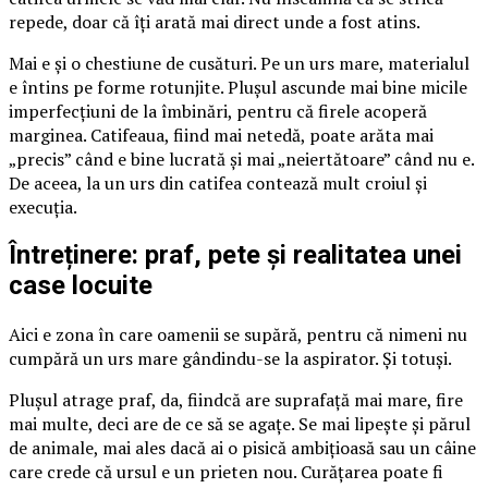
repede, doar că îți arată mai direct unde a fost atins.
Mai e și o chestiune de cusături. Pe un urs mare, materialul
e întins pe forme rotunjite. Plușul ascunde mai bine micile
imperfecțiuni de la îmbinări, pentru că firele acoperă
marginea. Catifeaua, fiind mai netedă, poate arăta mai
„precis” când e bine lucrată și mai „neiertătoare” când nu e.
De aceea, la un urs din catifea contează mult croiul și
execuția.
Întreținere: praf, pete și realitatea unei
case locuite
Aici e zona în care oamenii se supără, pentru că nimeni nu
cumpără un urs mare gândindu-se la aspirator. Și totuși.
Plușul atrage praf, da, fiindcă are suprafață mai mare, fire
mai multe, deci are de ce să se agațe. Se mai lipește și părul
de animale, mai ales dacă ai o pisică ambițioasă sau un câine
care crede că ursul e un prieten nou. Curățarea poate fi