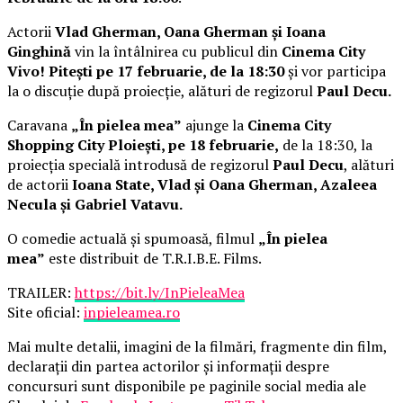
Actorii
Vlad Gherman, Oana Gherman și Ioana
Ginghină
vin la întâlnirea cu publicul din
Cinema City
Vivo! Pitești pe 17 februarie, de la 18:30
și vor participa
la o discuție după proiecție, alături de regizorul
Paul Decu.
Caravana
„În pielea mea”
ajunge la
Cinema City
Shopping City Ploiești, pe 18 februarie,
de la 18:30, la
proiecția specială introdusă de regizorul
Paul Decu
, alături
de actorii
Ioana State, Vlad și Oana Gherman, Azaleea
Necula și Gabriel Vatavu.
O comedie actuală și spumoasă, filmul
„În pielea
mea”
este distribuit de T.R.I.B.E. Films.
TRAILER:
https://bit.ly/InPieleaMea
Site oficial:
inpieleamea.ro
Mai multe detalii, imagini de la filmări, fragmente din film,
declarații din partea actorilor și informații despre
concursuri sunt disponibile pe paginile social media ale