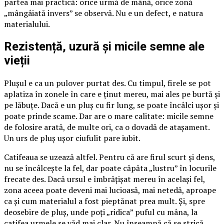
partea mai practică: orice urmă de mână, orice zonă
„mângâiată invers” se observă. Nu e un defect, e natura
materialului.
Rezistență, uzură și micile semne ale
vieții
Plușul e ca un pulover purtat des. Cu timpul, firele se pot
aplatiza în zonele în care e ținut mereu, mai ales pe burtă și
pe lăbuțe. Dacă e un pluș cu fir lung, se poate încâlci ușor și
poate prinde scame. Dar are o mare calitate: micile semne
de folosire arată, de multe ori, ca o dovadă de atașament.
Un urs de pluș ușor ciufulit pare iubit.
Catifeaua se uzează altfel. Pentru că are firul scurt și dens,
nu se încâlcește la fel, dar poate căpăta „lustru” în locurile
frecate des. Dacă ursul e îmbrățișat mereu în același fel,
zona aceea poate deveni mai lucioasă, mai netedă, aproape
ca și cum materialul a fost pieptănat prea mult. Și, spre
deosebire de pluș, unde poți „ridica” puful cu mâna, la
catifea urmele se văd mai clar. Nu înseamnă că se strică