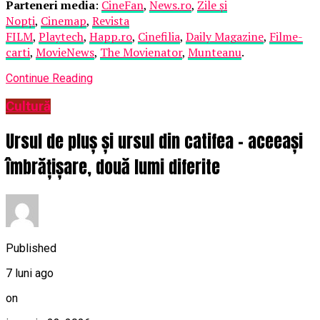
Parteneri media
:
CineFan
,
News.ro
,
Zile și
Nopți
,
Cinemap
,
Revista
FILM
,
Playtech
,
Happ.ro
,
Cinefilia
,
Daily Magazine
,
Filme-
carti
,
MovieNews
,
The Movienator
,
Munteanu
.
Continue Reading
Cultură
Ursul de pluș și ursul din catifea – aceeași
îmbrățișare, două lumi diferite
Published
7 luni ago
on