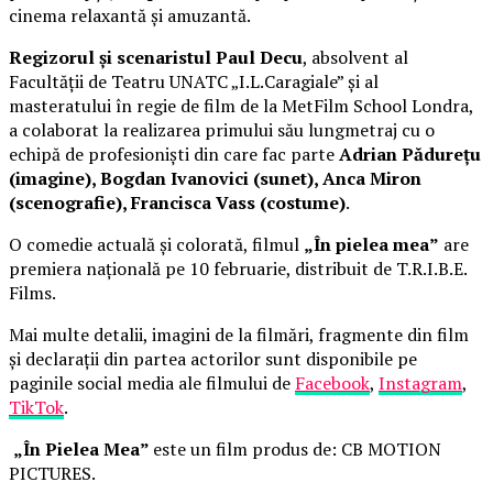
cinema relaxantă și amuzantă.
Regizorul și scenaristul Paul Decu
, absolvent al
Facultății de Teatru UNATC „I.L.Caragiale” și al
masteratului în regie de film de la MetFilm School Londra,
a colaborat la realizarea primului său lungmetraj cu o
echipă de profesioniști din care fac parte
Adrian Pădurețu
(imagine), Bogdan Ivanovici (sunet), Anca Miron
(scenografie), Francisca Vass (costume)
.
O comedie actuală și colorată, filmul
„În pielea mea”
are
premiera națională pe 10 februarie, distribuit de T.R.I.B.E.
Films.
Mai multe detalii, imagini de la filmări, fragmente din film
și declarații din partea actorilor sunt disponibile pe
paginile social media ale filmului de
Facebook
,
Instagram
,
TikTok
.
„În Pielea Mea”
este un film produs de: CB MOTION
PICTURES.