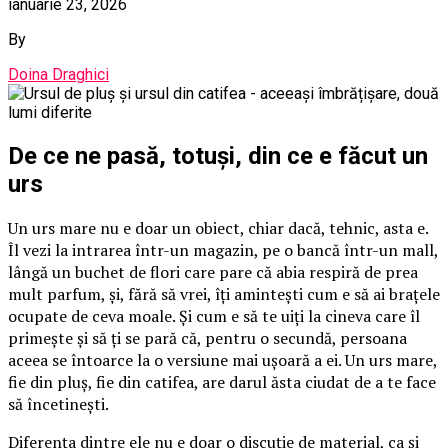
ianuarie 23, 2026
By
Doina Draghici
De ce ne pasă, totuși, din ce e făcut un
urs
Un urs mare nu e doar un obiect, chiar dacă, tehnic, asta e.
Îl vezi la intrarea într-un magazin, pe o bancă într-un mall,
lângă un buchet de flori care pare că abia respiră de prea
mult parfum, și, fără să vrei, îți amintești cum e să ai brațele
ocupate de ceva moale. Și cum e să te uiți la cineva care îl
primește și să ți se pară că, pentru o secundă, persoana
aceea se întoarce la o versiune mai ușoară a ei. Un urs mare,
fie din pluș, fie din catifea, are darul ăsta ciudat de a te face
să încetinești.
Diferența dintre ele nu e doar o discuție de material, ca și