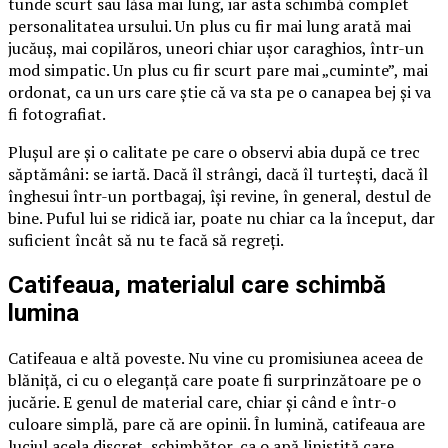
tunde scurt sau lăsa mai lung, iar asta schimbă complet
personalitatea ursului. Un plus cu fir mai lung arată mai
jucăuș, mai copilăros, uneori chiar ușor caraghios, într-un
mod simpatic. Un plus cu fir scurt pare mai „cuminte”, mai
ordonat, ca un urs care știe că va sta pe o canapea bej și va
fi fotografiat.
Plușul are și o calitate pe care o observi abia după ce trec
săptămâni: se iartă. Dacă îl strângi, dacă îl turtești, dacă îl
înghesui într-un portbagaj, își revine, în general, destul de
bine. Puful lui se ridică iar, poate nu chiar ca la început, dar
suficient încât să nu te facă să regreți.
Catifeaua, materialul care schimbă
lumina
Catifeaua e altă poveste. Nu vine cu promisiunea aceea de
blăniță, ci cu o eleganță care poate fi surprinzătoare pe o
jucărie. E genul de material care, chiar și când e într-o
culoare simplă, pare că are opinii. În lumină, catifeaua are
luciul acela discret, schimbător, ca o apă liniștită care