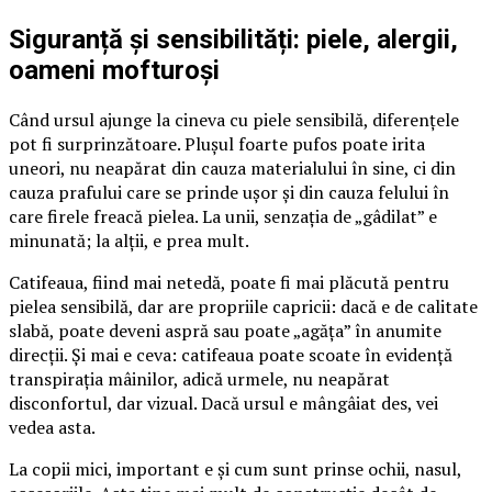
Siguranță și sensibilități: piele, alergii,
oameni mofturoși
Când ursul ajunge la cineva cu piele sensibilă, diferențele
pot fi surprinzătoare. Plușul foarte pufos poate irita
uneori, nu neapărat din cauza materialului în sine, ci din
cauza prafului care se prinde ușor și din cauza felului în
care firele freacă pielea. La unii, senzația de „gâdilat” e
minunată; la alții, e prea mult.
Catifeaua, fiind mai netedă, poate fi mai plăcută pentru
pielea sensibilă, dar are propriile capricii: dacă e de calitate
slabă, poate deveni aspră sau poate „agăța” în anumite
direcții. Și mai e ceva: catifeaua poate scoate în evidență
transpirația mâinilor, adică urmele, nu neapărat
disconfortul, dar vizual. Dacă ursul e mângâiat des, vei
vedea asta.
La copii mici, important e și cum sunt prinse ochii, nasul,