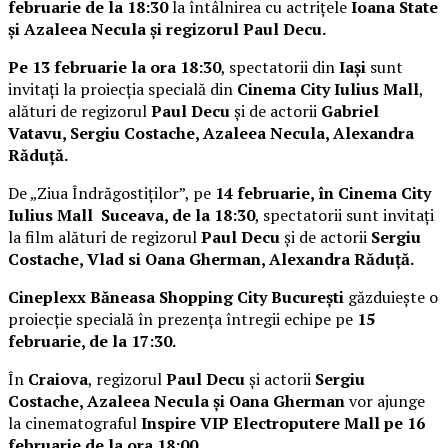
februarie de la 18:30
la întâlnirea cu actrițele
Ioana State
și Azaleea Necula și regizorul Paul Decu.
Pe 13 februarie la ora 18:30
, spectatorii din
Iași
sunt
invitați la proiecția specială din
Cinema City Iulius Mall
,
alături de regizorul
Paul Decu
și de actorii
Gabriel
Vatavu, Sergiu Costache, Azaleea Necula, Alexandra
Răduță.
De „Ziua Îndrăgostiților”, pe
14 februarie, în Cinema City
Iulius Mall Suceava, de la 18:30
, spectatorii sunt invitați
la film alături de regizorul
Paul Decu
și de actorii
Sergiu
Costache, Vlad si Oana Gherman, Alexandra Răduță.
Cineplexx Băneasa Shopping City București
găzduiește o
proiecție specială în prezența întregii echipe pe
15
februarie, de la 17:30.
În
Craiova
, regizorul
Paul Decu
și actorii
Sergiu
Costache, Azaleea Necula și Oana Gherman
vor ajunge
la cinematograful
Inspire VIP Electroputere Mall pe 16
februarie de la ora 18:00
.