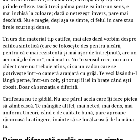
prinde reflexe. Dacă treci palma peste ea într-un sens, e
mai închisă la culoare; dacă o netezești invers, pare mai
deschisă. Nu e magie, deși așa se simte, ci felul în care stau
firele scurte și dense.
Un urs din material tip catifea, mai ales dacă vorbim despre
catifea sintetică (care se folosește des pentru jucării,
pentru că e mai rezistentă și mai ușor de întreținut), are un
aer mai „de decor”, mai matur. Nu în sensul rece, nu ca un
obiect care nu trebuie atins, ci ca un cadou care se
potrivește într-o cameră aranjată cu grijă. Te vezi lăsându-l
lângă perne, într-un colț, și totuși îl iei în brațe când ești
obosit. Doar că senzația e diferită.
Catifeaua nu te gâdilă. Nu are părul acela care îți face pielea
să zâmbească. Te mângâie altfel, mai neted, mai dens, mai
uniform. Uneori, când e de calitate bună, pare aproape
răcoroasă la atingere, înainte să se încălzească de la mâna
ta.