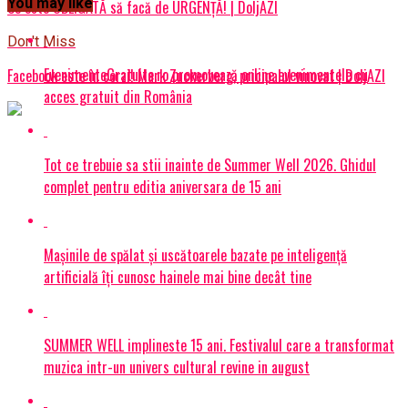
You may like
Ce este OBLIGATĂ să facă de URGENȚĂ! | DoljAZI
Don't Miss
EvenimenteGratuite.ro promovează online evenimentele cu
Facebook este în corzi! Mark Zuckerberg, pricipalul vinovat | DoljAZI
acces gratuit din România
Tot ce trebuie sa stii inainte de Summer Well 2026. Ghidul
complet pentru editia aniversara de 15 ani
Mașinile de spălat și uscătoarele bazate pe inteligență
artificială îți cunosc hainele mai bine decât tine
SUMMER WELL implineste 15 ani. Festivalul care a transformat
muzica intr-un univers cultural revine in august