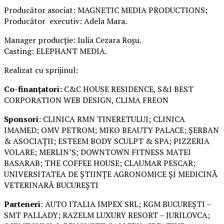
Producător asociat: MAGNETIC MEDIA PRODUCTIONS;
Producător executiv: Adela Mara.
Manager producție: Iulia Cezara Roșu.
Casting: ELEPHANT MEDIA.
Realizat cu sprijinul:
Co-finanțatori:
C&C HOUSE RESIDENCE, S&I BEST
CORPORATION WEB DESIGN, CLIMA FREON
Sponsori
: CLINICA RMN TINERETULUI; CLINICA
IMAMED; OMV PETROM; MIKO BEAUTY PALACE; ȘERBAN
& ASOCIAȚII; ESTEEM BODY SCULPT & SPA; PIZZERIA
VOLARE; MERLIN’S; DOWNTOWN FITNESS MATEI
BASARAB; THE COFFEE HOUSE; CLAUMAR PESCAR;
UNIVERSITATEA DE ȘTIINȚE AGRONOMICE ȘI MEDICINĂ
VETERINARĂ BUCUREȘTI
Parteneri
: AUTO ITALIA IMPEX SRL; KGM BUCUREȘTI –
SMT PALLADY; RAZELM LUXURY RESORT – JURILOVCA;