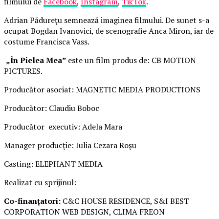
filmului de
Facebook
,
Instagram
,
TikTok
.
Adrian Pădurețu semnează imaginea filmului. De sunet s-a
ocupat Bogdan Ivanovici, de scenografie Anca Miron, iar de
costume Francisca Vass.
„În Pielea Mea”
este un film produs de: CB MOTION
PICTURES.
Producător asociat: MAGNETIC MEDIA PRODUCTIONS
Producător: Claudiu Boboc
Producător executiv: Adela Mara
Manager producție: Iulia Cezara Roșu
Casting: ELEPHANT MEDIA
Realizat cu sprijinul:
Co-finanțatori:
C&C HOUSE RESIDENCE, S&I BEST
CORPORATION WEB DESIGN, CLIMA FREON