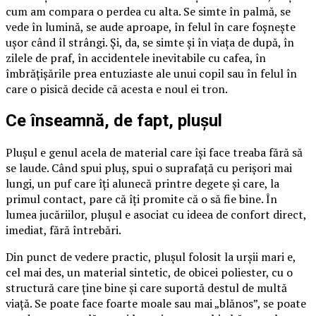
cum am compara o perdea cu alta. Se simte în palmă, se
vede în lumină, se aude aproape, în felul în care foșnește
ușor când îl strângi. Și, da, se simte și în viața de după, în
zilele de praf, în accidentele inevitabile cu cafea, în
îmbrățișările prea entuziaste ale unui copil sau în felul în
care o pisică decide că acesta e noul ei tron.
Ce înseamnă, de fapt, plușul
Plușul e genul acela de material care își face treaba fără să
se laude. Când spui pluș, spui o suprafață cu perișori mai
lungi, un puf care îți alunecă printre degete și care, la
primul contact, pare că îți promite că o să fie bine. În
lumea jucăriilor, plușul e asociat cu ideea de confort direct,
imediat, fără întrebări.
Din punct de vedere practic, plușul folosit la urșii mari e,
cel mai des, un material sintetic, de obicei poliester, cu o
structură care ține bine și care suportă destul de multă
viață. Se poate face foarte moale sau mai „blănos”, se poate