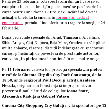
Până pe 23 februarie, toți spectatorii din țară care și-au
cumpărat bilet la filmul „În pielea mea” se pot înscrie în
cursa pentru un iPhone 17 Pro Max, încărcând dovada
achiziției biletului la cinema în
formularul dedicat
concursului
, premiul fiind oferit prin tragere la sorți pe 24
februarie.
După proiecțiile speciale din Arad, Timișoara, Alba Iulia,
Sibiu, Brașov, Cluj-Napoca, Baia Mare, Oradea, cu săli pline,
multe aplauze, râsete și discuții îndelungate cu spectatorii
curioși și încântați de poveste și de prestațiile actorilor,
caravana
„În pielea mea”
continuă în mai multe orașe.
Pe
11 februarie
va avea loc proiecția specială
„În pielea
mea”
de la
Cinema City din City Park Constanța
,
de la
18:30
, unde
regizorul Paul Decu și actrița Azaleea
Necula
, originari din Constanța și împrejurimi, vor
prezenta filmul alături de colegii lor
Ioana State,
Alexandra Răduță și Gabriel Vatavu.
Cinema City Shopping City Galați
invită spectatorii
pe 12