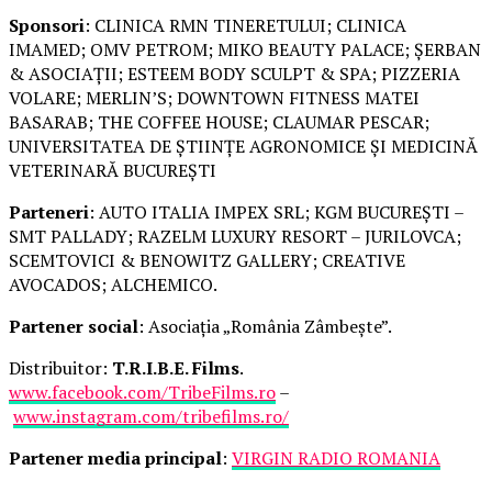
Sponsori
: CLINICA RMN TINERETULUI; CLINICA
IMAMED; OMV PETROM; MIKO BEAUTY PALACE; ȘERBAN
& ASOCIAȚII; ESTEEM BODY SCULPT & SPA; PIZZERIA
VOLARE; MERLIN’S; DOWNTOWN FITNESS MATEI
BASARAB; THE COFFEE HOUSE; CLAUMAR PESCAR;
UNIVERSITATEA DE ȘTIINȚE AGRONOMICE ȘI MEDICINĂ
VETERINARĂ BUCUREȘTI
Parteneri
: AUTO ITALIA IMPEX SRL; KGM BUCUREȘTI –
SMT PALLADY; RAZELM LUXURY RESORT – JURILOVCA;
SCEMTOVICI & BENOWITZ GALLERY; CREATIVE
AVOCADOS; ALCHEMICO.
Partener social
: Asociația „România Zâmbește”.
Distribuitor:
T.R.I.B.E. Films
.
www.facebook.com/TribeFilms.ro
–
www.instagram.com/tribefilms.ro/
Partener media principal
:
VIRGIN RADIO ROMANIA