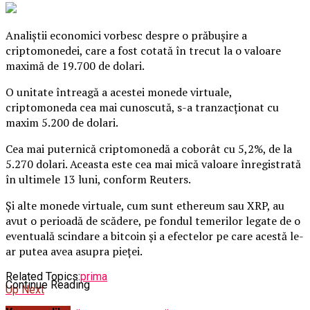
Analiştii economici vorbesc despre o prăbuşire a
criptomonedei, care a fost cotată în trecut la o valoare
maximă de 19.700 de dolari.
O unitate întreagă a acestei monede virtuale,
criptomoneda cea mai cunoscută, s-a tranzacţionat cu
maxim 5.200 de dolari.
Cea mai puternică criptomonedă a coborât cu 5,2%, de la
5.270 dolari. Aceasta este cea mai mică valoare înregistrată
în ultimele 13 luni, conform Reuters.
Și alte monede virtuale, cum sunt ethereum sau XRP, au
avut o perioadă de scădere, pe fondul temerilor legate de o
eventuală scindare a bitcoin şi a efectelor pe care acestă le-
ar putea avea asupra pieţei.
Related Topics:
prima
Continue Reading
Up Next