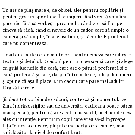
Un urs de pluș mare e, de obicei, ales pentru copilărie și
pentru gesturi spontane. Îl cumperi când vrei să spui îmi
pare rău fără să vorbești prea mult, când vrei să faci pe
cineva să râdă, când ai nevoie de un cadou care să umple o
cameră și să umple, în același timp, și tăcerile. E prietenul
care nu comentează.
Ursul din catifea e, de multe ori, pentru cineva care iubește
textura și detaliul. E cadoul pentru o persoană care își alege
cu grijă lucrurile din casă, care are o pătură preferată și o
cană preferată și care, dacă o întrebi de ce, ridică din umeri
și spune că așa îi place. E un cadou care pare mai „adult”
fără să fie rece.
Și, dacă tot vorbim de cadouri, contează și momentul. De
Ziua Îndrăgostiților sau de aniversări, catifeaua poate părea
mai specială, pentru că are acel luciu subtil, acel aer de ceva
ales cu intenție. Pentru un copil care vrea să-și îngroape
fața în urs la culcare, plușul e mai iertător și, sincer, mai
satisfăcător la nivel de confort brut.