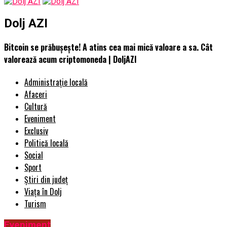
Dolj AZI
Bitcoin se prăbușește! A atins cea mai mică valoare a sa. Cât
valorează acum criptomoneda | DoljAZI
Administrație locală
Afaceri
Cultură
Eveniment
Exclusiv
Politică locală
Social
Sport
Știri din județ
Viața în Dolj
Turism
Eveniment