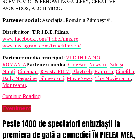
SCEMTOVICI & BENOWITZ GALLERY; CREATIVE
AVOCADOS; ALCHEMICO.
Partener social
: Asociația „România Zâmbește”.
Distribuitor:
T.R.I.B.E. Films
.
www.facebook.com/TribeFilms.ro
–
www.instagram.com/tribefilms.ro/
Partener media principal
:
VIRGIN RADIO
ROMANIA
Parteneri media
:
CineFan
,
News.ro
,
Zile și
Nopți
,
Cinemap
,
Revista FILM
,
Playtech
,
Happ.ro
,
Cinefilia
,
Daily Magazine
,
Filme-carti
,
MovieNews
,
The Movienator
,
Munteanu
.
Continue Reading
Eveniment
Peste 1400 de spectatori entuziaști la
premiera de gală a comediei ÎN PIELEA MEA,