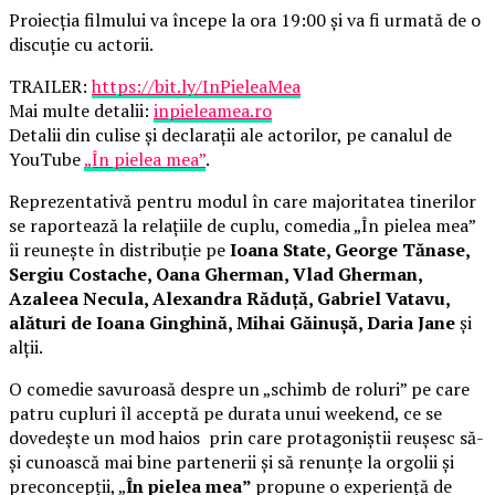
Proiecția filmului va începe la ora 19:00 și va fi urmată de o
discuție cu actorii.
TRAILER:
https://bit.ly/InPieleaMea
Mai multe detalii:
inpieleamea.ro
Detalii din culise și declarații ale actorilor, pe canalul de
YouTube
„În pielea mea”
.
Reprezentativă pentru modul în care majoritatea tinerilor
se raportează la relațiile de cuplu, comedia „În pielea mea”
îi reunește în distribuție pe
Ioana State, George Tănase,
Sergiu Costache, Oana Gherman, Vlad Gherman,
Azaleea Necula, Alexandra Răduță, Gabriel Vatavu,
alături de Ioana Ginghină, Mihai Găinușă, Daria Jane
și
alții.
O comedie savuroasă despre un „schimb de roluri” pe care
patru cupluri îl acceptă pe durata unui weekend, ce se
dovedește un mod haios prin care protagoniștii reușesc să-
și cunoască mai bine partenerii și să renunțe la orgolii și
preconcepții, „
În pielea mea”
propune o experiență de