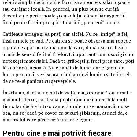
relativ simplă dacă ursul e făcut să suporte spălări ușoare
sau curățare locală. În general, un pluș bun se curăță
decent cu o perie moale și cu soluții blânde, iar aspectul
final poate fi reîmprospătat dacă îl „piepteni” un pic.
Catifeaua atrage și ea praf, dar altfel. Nu se „înfige” la fel,
însă urmele se văd. Pe catifea se poate observa mai repede
o pată de apă sau o zonă umedă care, după uscare, lasă o
urmă de sens diferit al firelor. E important cum usuci și cum
netezești materialul. Dacă te grăbești și freci prea tare, poți
lăsa o zonă lucioasă. Nu e capăt de lume, dar e genul de
lucru pe care îl vezi seara, când aprinzi lumina și te întrebi
de ce te-ai panicat cu șervețelele.
În schimb, dacă ai un stil de viață mai „ordonat” sau ursul e
mai mult decor, catifeaua poate rămâne impecabilă mult
timp. Iar dacă e într-o cameră unde nu se mănâncă, nu se
bea, nu se joacă pe covor cu sucuri și biscuiți, atunci da, e
materialul care păstrează un aer elegant.
Pentru cine e mai potrivit fiecare