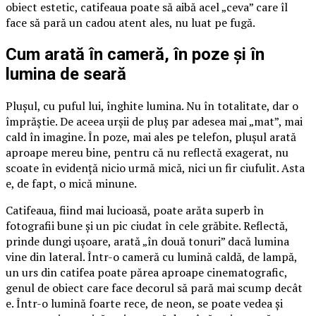
obiect estetic, catifeaua poate să aibă acel „ceva” care îl
face să pară un cadou atent ales, nu luat pe fugă.
Cum arată în cameră, în poze și în
lumina de seară
Plușul, cu puful lui, înghite lumina. Nu în totalitate, dar o
împrăștie. De aceea urșii de pluș par adesea mai „mat”, mai
cald în imagine. În poze, mai ales pe telefon, plușul arată
aproape mereu bine, pentru că nu reflectă exagerat, nu
scoate în evidență nicio urmă mică, nici un fir ciufulit. Asta
e, de fapt, o mică minune.
Catifeaua, fiind mai lucioasă, poate arăta superb în
fotografii bune și un pic ciudat în cele grăbite. Reflectă,
prinde dungi ușoare, arată „în două tonuri” dacă lumina
vine din lateral. Într-o cameră cu lumină caldă, de lampă,
un urs din catifea poate părea aproape cinematografic,
genul de obiect care face decorul să pară mai scump decât
e. Într-o lumină foarte rece, de neon, se poate vedea și