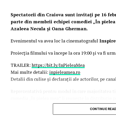
Spectatorii din Craiova sunt invitați pe 16 febr
parte din membrii echipei comediei „În pielea
Azaleea Necula și Oana Gherman.
Evenimentul va avea loc la cinematograful
Inspire
Proiecția filmului va începe la ora 19:00 și va fi urm
TRAILER:
https://bit.ly/InPieleaMea
Mai multe detalii:
inpieleamea.ro
Detalii din culise și declarații ale actorilor, pe ca
Reprezentativă pentru modul în care majoritatea tine
comedia „În pielea mea” îi reunește în distribuție 
Costache, Oana Gherman, Vlad Gherman, Azal
CONTINUE REA
Gabriel Vatavu, alături de Ioana Ginghină, Mi