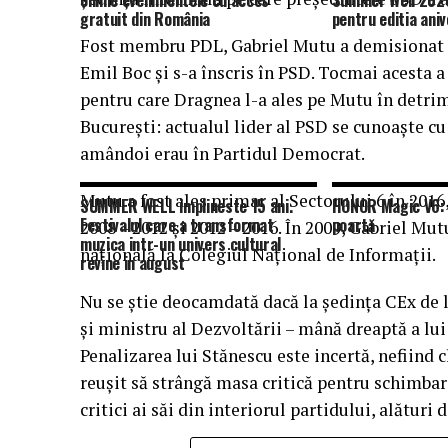
online evenimentele cu acces
Summer Well 2026
gratuit din România
pentru editia aniv
Fost membru PDL, Gabriel Mutu a demisionat î
Emil Boc şi s-a înscris în PSD. Tocmai acesta a 
pentru care Dragnea l-a ales pe Mutu în detr
Bucureşti: actualul lider al PSD se cunoaşte c
amândoi erau în Partidul Democrat.
Mutu a fost ales primar al Sectorului 6 în 201
SUMMER WELL implineste 15 ani.
HONOR Magic V6: 
Festivalul care a transformat
poartă
2008 – 2012 şi 2012 – 2016. În 2009, Gabriel Mu
muzica intr-un univers cultural
naţională la Colegiul Naţional de Informaţii.
revine in august
Nu se ştie deocamdată dacă la şedinţa CEx de l
şi ministru al Dezvoltării – mână dreaptă a lui
Penalizarea lui Stănescu este incertă, nefiind
reuşit să strângă masa critică pentru schimbar
critici ai săi din interiorul partidului, alături 