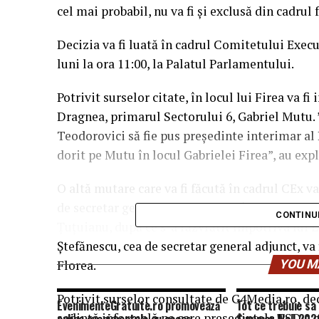
cel mai probabil, nu va fi şi exclusă din cadrul
Decizia va fi luată în cadrul Comitetului Execu
luni la ora 11:00, la Palatul Parlamentului.
Potrivit surselor citate, în locul lui Firea va f
Dragnea, primarul Sectorului 6, Gabriel Mutu. 
Teodorovici să fie pus preşedinte interimar al 
dorit pe Mutu în locul Gabrielei Firea”, au ex
O altă mutare care va fi făcută în cadrul CEx v
de secretar general al partidului în locul lui 
CONTINU
Țuţuianu, după ce s-a răzvrătit împotriva lui L
Ștefănescu, cea de secretar general adjunct, va
Florea.
YOU M
Potrivit surselor consultate de G4Media.ro, dec
EvenimenteGratuite.ro promovează
Tot ce trebuie sa 
şedinţă informală pe care preşedintele PSD a av