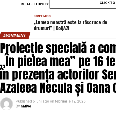
CLICK T
RELATED TOPICS:
PRIMA
DON'T MISS
„Lumea noastră este la răscruce de
drumuri” | DoljAZI
EVENIMENT
Proiecție specială a com
„În pielea mea” pe 16 fe
în prezența actorilor Se
Azaleea Necula și Oana
Published
6 luni ago
on
februarie 12, 2026
By
native