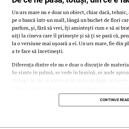
mea” se pot înscrie în cursa pentru un iPhone 17 Pr
Un urs mare nu e doar un obiect, chiar dacă, tehnic, a
biletului la cinema în
formularul dedicat concursul
pe o bancă într-un mall, lângă un buchet de flori ca
sorți pe 24 februarie.
parfum, și, fără să vrei, îți amintești cum e să ai b
După proiecțiile speciale din Arad, Timișoara, Alba 
uiți la cineva care îl primește și să ți se pară că, p
Mare, Oradea, cu săli pline, multe aplauze, râsete ș
la o versiune mai ușoară a ei. Un urs mare, fie din pl
curioși și încântați de poveste și de prestațiile act
a te face să încetinești.
în mai multe orașe.
Diferența dintre ele nu e doar o discuție de materia
Se simte în palmă, se vede în lumină, se aude aproape
Pe
11 februarie
va avea loc proiecția specială
„În 
strângi. Și, da, se simte și în viața de după, în zilel
Park Constanța
,
de la 18:30
, unde
regizorul Pau
cafea, în îmbrățișările prea entuziaste ale unui copil
originari din Constanța și împrejurimi, vor prezenta
acesta e noul ei tron.
State, Alexandra Răduță și Gabriel Vatavu.
CONTINUE REA
Ce înseamnă, de fapt, plușul
Cinema City Shopping City Galați
invită specta
întâlnirea cu actrițele
Ioana State și Azaleea Nec
Plușul e genul acela de material care își face treaba