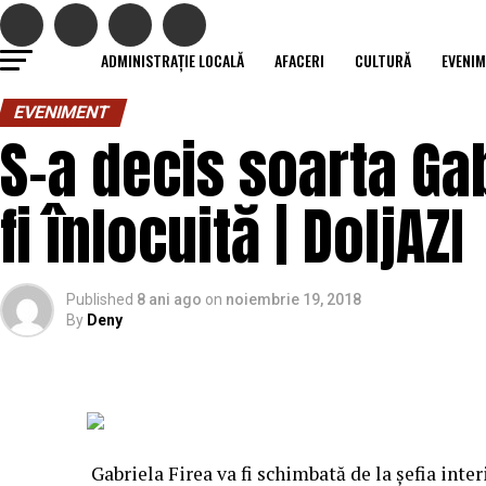
ADMINISTRAȚIE LOCALĂ
AFACERI
CULTURĂ
EVENI
EVENIMENT
S-a decis soarta Gab
fi înlocuită | DoljAZI
Published
8 ani ago
on
noiembrie 19, 2018
By
Deny
Gabriela Firea va fi schimbată de la şefia inte