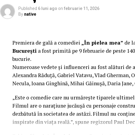
„În Pielea Mea”
este un film produs de: CB MO
Published
6 luni ago
on
februarie 11, 2026
By
native
Producător asociat: MAGNETIC MEDIA PRODUCTION
Manager producție: Iulia Cezara Roșu.
Casting: ELEPHANT MEDIA.
Premiera de gală a comediei
„În pielea mea”
de l
București
a fost primită pe 9 februarie de peste 140
Realizat cu sprijinul:
bucurie.
Numeroase vedete și influenceri au fost alături de 
Co-finanțatori:
C&C HOUSE RESIDENCE, S&I BE
Alexandra Răduță, Gabriel Vatavu, Vlad Gherman, 
FREON
Necula, Ioana Ginghină, Mihai Găinușă, Daria Jane,
Sponsori
: CLINICA RMN TINERETULUI; CLINIC
„Este o comedie care nu urmărește tiparele ultimelo
PALACE; ȘERBAN & ASOCIAȚII; ESTEEM BODY SC
Filmul are o narațiune jucăușă cu personaje construi
MERLIN’S; DOWNTOWN FITNESS MATEI BASARA
dezbătută în societatea de astăzi. Filmul nu conține 
PESCAR; UNIVERSITATEA DE ȘTIINȚE AGRONOMI
inspirate din viața reală.”, spune regizorul Paul Dec
BUCUREȘTI