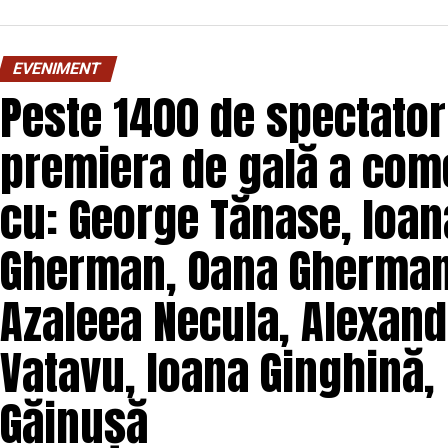
O comedie savuroasă despre un „schimb de roluri” pe
unui weekend, ce se dovedește un mod haios prin ca
EVENIMENT
mai bine partenerii și să renunțe la orgolii și precon
Peste 1400 de spectatori
experiență de cinema relaxantă și amuzantă.
premiera de gală a come
Regizorul și scenaristul Paul Decu
, absolvent a
„I.L.Caragiale” și al masteratului în regie de film 
cu: George Tănase, Ioana
realizarea primului său lungmetraj cu o echipă de p
Pădurețu (imagine), Bogdan Ivanovici (sunet),
Gherman, Oana Gherman,
Vass (costume)
.
Azaleea Necula, Alexand
O comedie actuală și colorată, filmul
„În pielea 
februarie, distribuit de T.R.I.B.E. Films.
Vatavu, Ioana Ginghină,
Mai multe detalii, imagini de la filmări, fragmente d
Găinușă
sunt disponibile pe paginile social media ale filmu