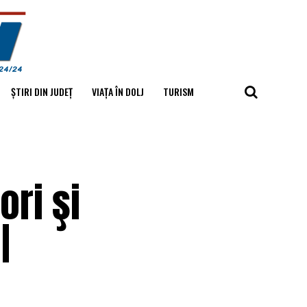
ȘTIRI DIN JUDEȚ
VIAȚA ÎN DOLJ
TURISM
ori şi
|