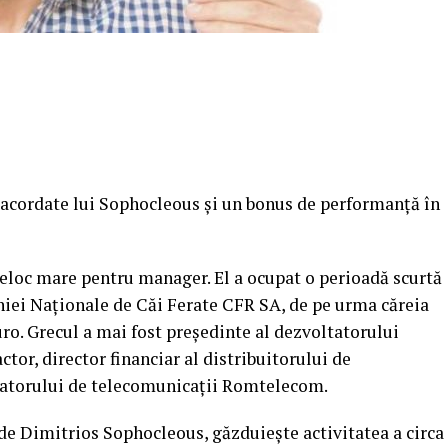
 acordate lui Sophocleous şi un bonus de performanţă în
deloc mare pentru manager. El a ocupat o perioadă scurtă
niei Naţionale de Căi Ferate CFR SA, de pe urma căreia
uro. Grecul a mai fost preşedinte al dezvoltatorului
or, director financiar al distribuitorului de
torului de telecomunicaţii Romtelecom.
de Dimitrios Sophocleous, găzduieşte activitatea a circa