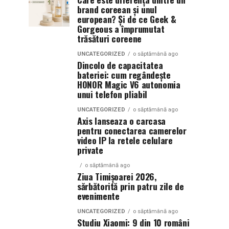
brand coreean și unul
european? Și de ce Geek &
Gorgeous a împrumutat
trăsături coreene
UNCATEGORIZED
o săptămână ago
Dincolo de capacitatea
bateriei: cum regândește
HONOR Magic V6 autonomia
unui telefon pliabil
UNCATEGORIZED
o săptămână ago
Axis lanseaza o carcasa
pentru conectarea camerelor
video IP la retele celulare
private
o săptămână ago
Ziua Timișoarei 2026,
sărbătorită prin patru zile de
evenimente
UNCATEGORIZED
o săptămână ago
Studiu Xiaomi: 9 din 10 români