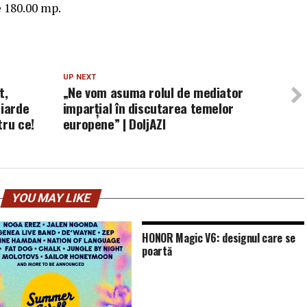
e 180.00 mp.
UP NEXT
t,
„Ne vom asuma rolul de mediator
liarde
imparțial în discutarea temelor
tru ce!
europene” | DoljAZI
YOU MAY LIKE
HONOR Magic V6: designul care se
poartă