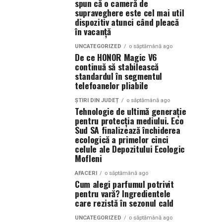
spun că o cameră de
supraveghere este cel mai util
dispozitiv atunci când pleacă
în vacanță
UNCATEGORIZED
o săptămână ago
De ce HONOR Magic V6
continuă să stabilească
standardul în segmentul
telefoanelor pliabile
ȘTIRI DIN JUDEȚ
o săptămână ago
Tehnologie de ultimă generație
pentru protecția mediului. Eco
Sud SA finalizează închiderea
ecologică a primelor cinci
celule ale Depozitului Ecologic
Mofleni
AFACERI
o săptămână ago
Cum alegi parfumul potrivit
pentru vară? Ingredientele
care rezistă în sezonul cald
UNCATEGORIZED
o săptămână ago