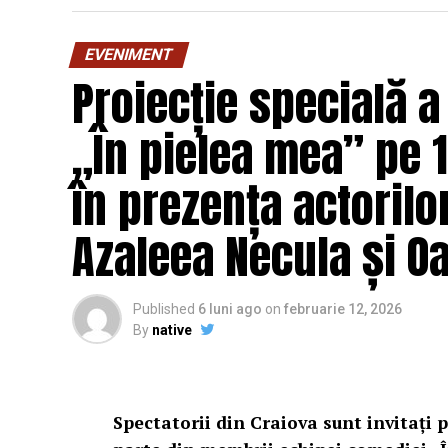
EVENIMENT
Proiecție specială a
„În pielea mea” pe 1
în prezența actorilo
Azaleea Necula și 
Published
6 luni ago
on
februarie 12, 2026
By
native
Spectatorii din Craiova sunt invitați p