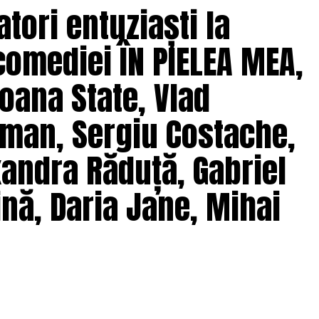
 și preconcepții, „
În pielea mea”
propune o
tori entuziaști la
tă.
comediei ÎN PIELEA MEA,
solvent al Facultății de Teatru UNATC
 de film de la MetFilm School Londra, a colaborat la
oana State, Vlad
hipă de profesioniști din care fac parte
Adrian
(sunet), Anca Miron (scenografie), Francisca
man, Sergiu Costache,
xandra Răduță, Gabriel
pielea mea”
are premiera națională pe 10
nă, Daria Jane, Mihai
ragmente din film și declarații din partea actorilor
ale filmului de
Facebook
,
Instagram
,
TikTok
.
e: CB MOTION PICTURES.
ODUCTIONS; Producător executiv: Adela Mara.