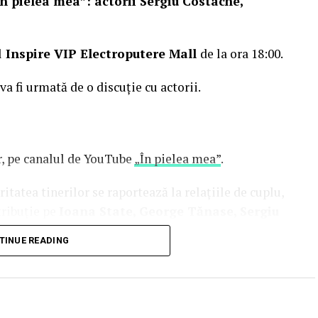
n pielea mea”: actorii Sergiu Costache,
l
Inspire VIP Electroputere Mall
de la ora 18:00.
 va fi urmată de o discuție cu actorii.
or, pe canalul de YouTube
„În pielea mea”
.
tatea tinerilor se raportează la relațiile de cuplu,
tribuție pe
Ioana State, George Tănase, Sergiu
n, Azaleea Necula, Alexandra Răduță,
TINUE READING
hină, Mihai Găinușă, Daria Jane
și alții.
oluri” pe care patru cupluri îl acceptă pe durata
s prin care protagoniștii reușesc să-și cunoască