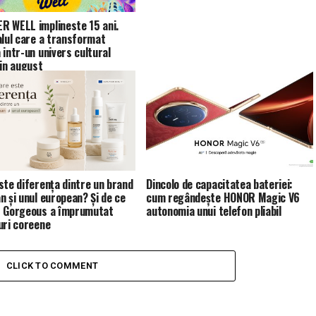
 WELL implineste 15 ani.
alul care a transformat
 intr-un univers cultural
 in august
ste diferența dintre un brand
Dincolo de capacitatea bateriei:
n și unul european? Și de ce
cum regândește HONOR Magic V6
 Gorgeous a împrumutat
autonomia unui telefon pliabil
uri coreene
CLICK TO COMMENT