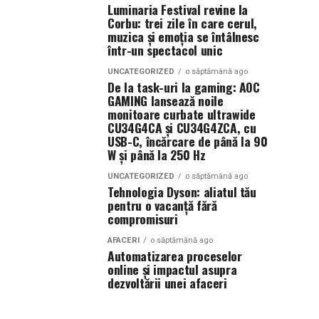
Luminaria Festival revine la
Corbu: trei zile în care cerul,
muzica și emoția se întâlnesc
într-un spectacol unic
UNCATEGORIZED
o săptămână ago
De la task-uri la gaming: AOC
GAMING lansează noile
monitoare curbate ultrawide
CU34G4CA și CU34G4ZCA, cu
USB-C, încărcare de până la 90
W și până la 250 Hz
UNCATEGORIZED
o săptămână ago
Tehnologia Dyson: aliatul tău
pentru o vacanță fără
compromisuri
AFACERI
o săptămână ago
Automatizarea proceselor
online și impactul asupra
dezvoltării unei afaceri