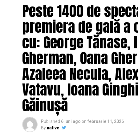
mai bine partenerii și să renunțe la orgolii
Peste 1400 de specta
experiență de cinema relaxantă și amuzan
premiera de gală a 
Regizorul și scenaristul Paul Decu
, ab
„I.L.Caragiale” și al masteratului în regie
cu: George Tănase, I
realizarea primului său lungmetraj cu o ec
Pădurețu (imagine), Bogdan Ivanovici 
Gherman, Oana Gher
Vass (costume)
.
Azaleea Necula, Ale
O comedie actuală și colorată, filmul
„În 
februarie, distribuit de T.R.I.B.E. Films.
Vatavu, Ioana Ginghi
Mai multe detalii, imagini de la filmări, f
Găinușă
sunt disponibile pe paginile social media 
„În Pielea Mea”
este un film produs d
Published
6 luni ago
on
februarie 11, 2026
By
native
Producător asociat: MAGNETIC MEDIA PR