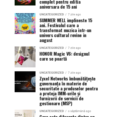
complet pentru editia
aniversara de 15 ani
UNCATEGORIZED
7 zile ago
SUMMER WELL implineste 15
ani. Festivalul care a
transformat muzica intr-un
univers cultural revine in
august
UNCATEGORIZED
7 zile ago
HONOR Magic V6: designul
care se poartă
UNCATEGORIZED
7 zile ago
Zyxel Networks îmbunătățește
guvernanța în materie de
securitate a produselor pentru
a proteja IMM-urile și
furnizorii de servicii de
gestionare (MSP)
UNCATEGORIZED
o săptămână ago
Care este diferența dintre un