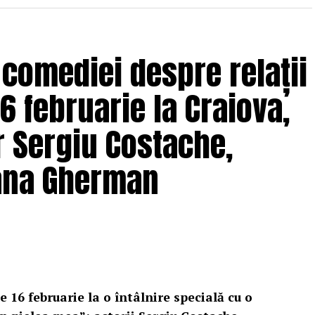
 comediei despre relații
6 februarie la Craiova,
r Sergiu Costache,
Oana Gherman
e 16 februarie la o întâlnire specială cu o