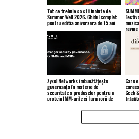
Tot ce trebuie sa stii inainte de
SUMMER
Summer Well 2026. Ghidul complet
Festiv
pentru editia aniversara de 15 ani
muzica
revine
Zyxel Networks îmbunătățește
Care e
guvernanța în materie de
coreea
securitate a produselor pentru a
Geek &
proteja IMM-urile și furnizorii de
trăsăt
servicii de gestionare (MSP)