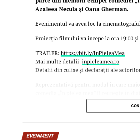
parte din membrii echipei comediei „Î
Azaleea Necula și Oana Gherman.
Evenimentul va avea loc la cinematografu
Proiecția filmului va începe la ora 19:00 și
TRAILER:
https://bit.ly/InPieleaMea
Mai multe detalii:
inpieleamea.ro
Detalii din culise și declarații ale actoril
Reprezentativă pentru modul în care majori
comedia „În pielea mea” îi reunește în dis
Costache, Oana Gherman, Vlad Gherma
CON
Gabriel Vatavu, alături de Ioana Ging
O comedie savuroasă despre un „schimb de r
unui weekend, ce se dovedește un mod haio
EVENIMENT