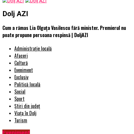
Dolj AZI
Cum a rămas Lia Olguța Vasilescu fără minister. Premierul nu
poate propune persoana respinsă | DoljAZI
Administrație locală
Afaceri
Cultură
Eveniment
Exclusiv
Politică locală
Social
Sport
Știri din județ
Viața în Dolj
Turism
Eveniment