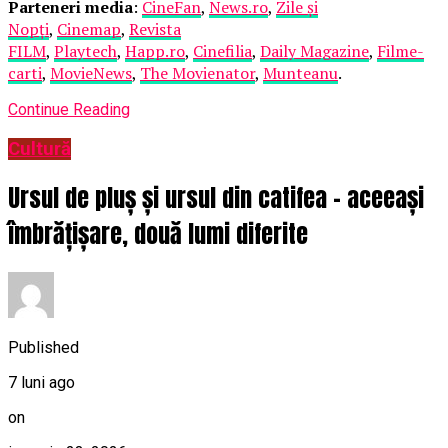
Parteneri media
:
CineFan
,
News.ro
,
Zile și
Nopți
,
Cinemap
,
Revista
FILM
,
Playtech
,
Happ.ro
,
Cinefilia
,
Daily Magazine
,
Filme-
carti
,
MovieNews
,
The Movienator
,
Munteanu
.
Continue Reading
Cultură
Ursul de pluș și ursul din catifea – aceeași
îmbrățișare, două lumi diferite
Published
7 luni ago
on