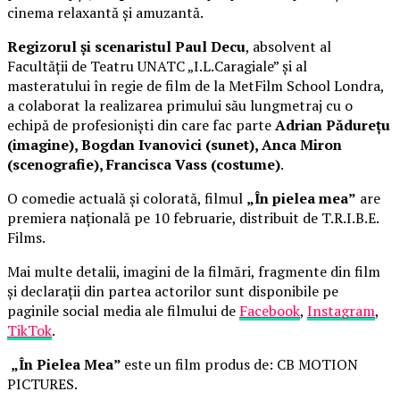
cinema relaxantă și amuzantă.
Regizorul și scenaristul Paul Decu
, absolvent al
Facultății de Teatru UNATC „I.L.Caragiale” și al
masteratului în regie de film de la MetFilm School Londra,
a colaborat la realizarea primului său lungmetraj cu o
echipă de profesioniști din care fac parte
Adrian Pădurețu
(imagine), Bogdan Ivanovici (sunet), Anca Miron
(scenografie), Francisca Vass (costume)
.
O comedie actuală și colorată, filmul
„În pielea mea”
are
premiera națională pe 10 februarie, distribuit de T.R.I.B.E.
Films.
Mai multe detalii, imagini de la filmări, fragmente din film
și declarații din partea actorilor sunt disponibile pe
paginile social media ale filmului de
Facebook
,
Instagram
,
TikTok
.
„În Pielea Mea”
este un film produs de: CB MOTION
PICTURES.