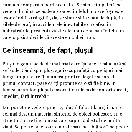
cum am compara o perdea cu alta. Se simte în palmă, se
vede în lumină, se aude aproape, în felul în care foșnește
ușor când îl strângi. Și, da, se simte și în viața de după, în
zilele de praf, în accidentele inevitabile cu cafea, în
îmbrățișările prea entuziaste ale unui copil sau în felul în
care o pisică decide că acesta e noul ei tron.
Ce înseamnă, de fapt, plușul
Plușul e genul acela de material care își face treaba fără să
se laude. Când spui pluș, spui o suprafață cu perișori mai
lungi, un puf care îți alunecă printre degete și care, la
primul contact, pare că îți promite că o să fie bine. În
lumea jucăriilor, plușul e asociat cu ideea de confort direct,
imediat, fără întrebări.
Din punct de vedere practic, plușul folosit la urșii mari e,
cel mai des, un material sintetic, de obicei poliester, cu o
structură care ține bine și care suportă destul de multă
viață. Se poate face foarte moale sau mai „blănos”, se poate