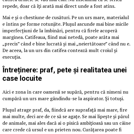
repede, doar că îți arată mai direct unde a fost atins.
Mai e și o chestiune de cusături. Pe un urs mare, materialul
e întins pe forme rotunjite. Plușul ascunde mai bine micile
imperfecțiuni de la îmbinări, pentru că firele acoperă
marginea. Catifeaua, fiind mai netedă, poate arăta mai
„precis” când e bine lucrată și mai „neiertătoare” când nu e.
De aceea, la un urs din catifea contează mult croiul și
execuția.
Întreținere: praf, pete și realitatea unei
case locuite
Aici e zona în care oamenii se supără, pentru că nimeni nu
cumpără un urs mare gândindu-se la aspirator. Și totuși.
Plușul atrage praf, da, fiindcă are suprafață mai mare, fire
mai multe, deci are de ce să se agațe. Se mai lipește și părul
de animale, mai ales dacă ai o pisică ambițioasă sau un câine
care crede că ursul e un prieten nou. Curățarea poate fi