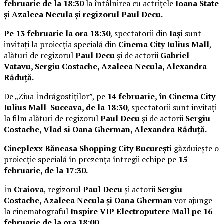
februarie de la 18:30
la întâlnirea cu actrițele
Ioana State
și Azaleea Necula și regizorul Paul Decu.
Pe 13 februarie la ora 18:30
, spectatorii din
Iași
sunt
invitați la proiecția specială din
Cinema City Iulius Mall
,
alături de regizorul
Paul Decu
și de actorii
Gabriel
Vatavu, Sergiu Costache, Azaleea Necula, Alexandra
Răduță.
De „Ziua Îndrăgostiților”, pe
14 februarie, în Cinema City
Iulius Mall Suceava, de la 18:30
, spectatorii sunt invitați
la film alături de regizorul
Paul Decu
și de actorii
Sergiu
Costache, Vlad si Oana Gherman, Alexandra Răduță.
Cineplexx Băneasa Shopping City București
găzduiește o
proiecție specială în prezența întregii echipe pe
15
februarie, de la 17:30.
În
Craiova
, regizorul
Paul Decu
și actorii
Sergiu
Costache, Azaleea Necula și Oana Gherman
vor ajunge
la cinematograful
Inspire VIP Electroputere Mall pe 16
februarie de la ora 18:00
.