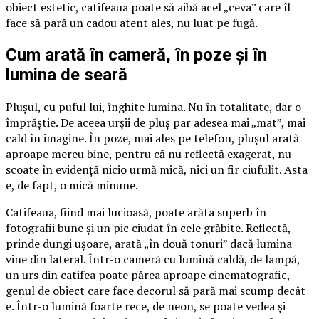
obiect estetic, catifeaua poate să aibă acel „ceva” care îl
face să pară un cadou atent ales, nu luat pe fugă.
Cum arată în cameră, în poze și în
lumina de seară
Plușul, cu puful lui, înghite lumina. Nu în totalitate, dar o
împrăștie. De aceea urșii de pluș par adesea mai „mat”, mai
cald în imagine. În poze, mai ales pe telefon, plușul arată
aproape mereu bine, pentru că nu reflectă exagerat, nu
scoate în evidență nicio urmă mică, nici un fir ciufulit. Asta
e, de fapt, o mică minune.
Catifeaua, fiind mai lucioasă, poate arăta superb în
fotografii bune și un pic ciudat în cele grăbite. Reflectă,
prinde dungi ușoare, arată „în două tonuri” dacă lumina
vine din lateral. Într-o cameră cu lumină caldă, de lampă,
un urs din catifea poate părea aproape cinematografic,
genul de obiect care face decorul să pară mai scump decât
e. Într-o lumină foarte rece, de neon, se poate vedea și