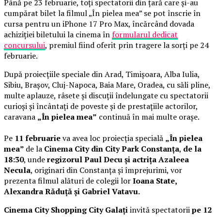
Până pe 23 februarie, toți spectatorii din țară care și-au
cumpărat bilet la filmul „În pielea mea” se pot înscrie în
cursa pentru un iPhone 17 Pro Max, încărcând dovada
achiziției biletului la cinema în
formularul dedicat
concursului
, premiul fiind oferit prin tragere la sorți pe 24
februarie.
După proiecțiile speciale din Arad, Timișoara, Alba Iulia,
Sibiu, Brașov, Cluj-Napoca, Baia Mare, Oradea, cu săli pline,
multe aplauze, râsete și discuții îndelungate cu spectatorii
curioși și încântați de poveste și de prestațiile actorilor,
caravana
„În pielea mea”
continuă în mai multe orașe.
Pe
11 februarie
va avea loc proiecția specială
„În pielea
mea”
de la
Cinema City din City Park Constanța
,
de la
18:30
, unde
regizorul Paul Decu și actrița Azaleea
Necula
, originari din Constanța și împrejurimi, vor
prezenta filmul alături de colegii lor
Ioana State,
Alexandra Răduță și Gabriel Vatavu.
Cinema City Shopping City Galați
invită spectatorii
pe 12