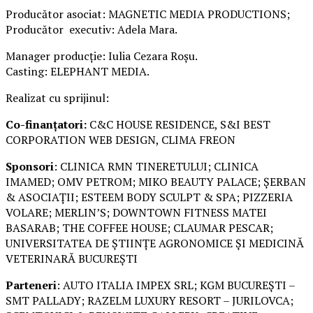
Producător asociat: MAGNETIC MEDIA PRODUCTIONS;
Producător executiv: Adela Mara.
Manager producție: Iulia Cezara Roșu.
Casting: ELEPHANT MEDIA.
Realizat cu sprijinul:
Co-finanțatori:
C&C HOUSE RESIDENCE, S&I BEST
CORPORATION WEB DESIGN, CLIMA FREON
Sponsori
: CLINICA RMN TINERETULUI; CLINICA
IMAMED; OMV PETROM; MIKO BEAUTY PALACE; ȘERBAN
& ASOCIAȚII; ESTEEM BODY SCULPT & SPA; PIZZERIA
VOLARE; MERLIN’S; DOWNTOWN FITNESS MATEI
BASARAB; THE COFFEE HOUSE; CLAUMAR PESCAR;
UNIVERSITATEA DE ȘTIINȚE AGRONOMICE ȘI MEDICINĂ
VETERINARĂ BUCUREȘTI
Parteneri
: AUTO ITALIA IMPEX SRL; KGM BUCUREȘTI –
SMT PALLADY; RAZELM LUXURY RESORT – JURILOVCA;