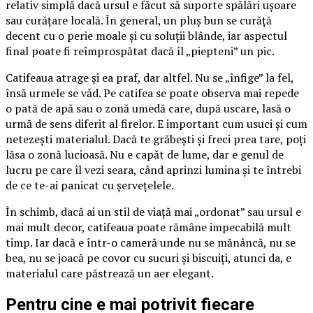
relativ simplă dacă ursul e făcut să suporte spălări ușoare
sau curățare locală. În general, un pluș bun se curăță
decent cu o perie moale și cu soluții blânde, iar aspectul
final poate fi reîmprospătat dacă îl „piepteni” un pic.
Catifeaua atrage și ea praf, dar altfel. Nu se „înfige” la fel,
însă urmele se văd. Pe catifea se poate observa mai repede
o pată de apă sau o zonă umedă care, după uscare, lasă o
urmă de sens diferit al firelor. E important cum usuci și cum
netezești materialul. Dacă te grăbești și freci prea tare, poți
lăsa o zonă lucioasă. Nu e capăt de lume, dar e genul de
lucru pe care îl vezi seara, când aprinzi lumina și te întrebi
de ce te-ai panicat cu șervețelele.
În schimb, dacă ai un stil de viață mai „ordonat” sau ursul e
mai mult decor, catifeaua poate rămâne impecabilă mult
timp. Iar dacă e într-o cameră unde nu se mănâncă, nu se
bea, nu se joacă pe covor cu sucuri și biscuiți, atunci da, e
materialul care păstrează un aer elegant.
Pentru cine e mai potrivit fiecare