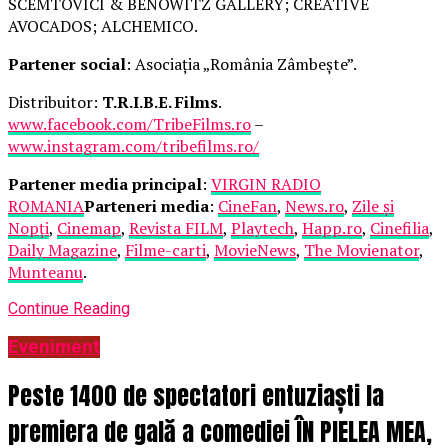
SCEMTOVICI & BENOWITZ GALLERY; CREATIVE
AVOCADOS; ALCHEMICO.
Partener social
: Asociația „România Zâmbește”.
Distribuitor:
T.R.I.B.E. Films
.
www.facebook.com/TribeFilms.ro
–
www.instagram.com/tribefilms.ro/
Partener media principal
:
VIRGIN RADIO
ROMANIA
Parteneri media
:
CineFan
,
News.ro
,
Zile și
Nopți
,
Cinemap
,
Revista FILM
,
Playtech
,
Happ.ro
,
Cinefilia
,
Daily Magazine
,
Filme-carti
,
MovieNews
,
The Movienator
,
Munteanu
.
Continue Reading
Eveniment
Peste 1400 de spectatori entuziaști la
premiera de gală a comediei ÎN PIELEA MEA,