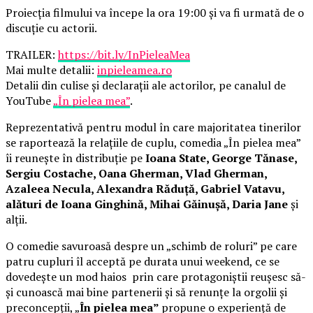
Proiecția filmului va începe la ora 19:00 și va fi urmată de o
discuție cu actorii.
TRAILER:
https://bit.ly/InPieleaMea
Mai multe detalii:
inpieleamea.ro
Detalii din culise și declarații ale actorilor, pe canalul de
YouTube
„În pielea mea”
.
Reprezentativă pentru modul în care majoritatea tinerilor
se raportează la relațiile de cuplu, comedia „În pielea mea”
îi reunește în distribuție pe
Ioana State, George Tănase,
Sergiu Costache, Oana Gherman, Vlad Gherman,
Azaleea Necula, Alexandra Răduță, Gabriel Vatavu,
alături de Ioana Ginghină, Mihai Găinușă, Daria Jane
și
alții.
O comedie savuroasă despre un „schimb de roluri” pe care
patru cupluri îl acceptă pe durata unui weekend, ce se
dovedește un mod haios prin care protagoniștii reușesc să-
și cunoască mai bine partenerii și să renunțe la orgolii și
preconcepții, „
În pielea mea”
propune o experiență de