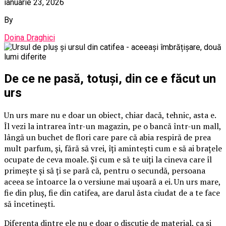
ianuarie 23, 2026
By
Doina Draghici
De ce ne pasă, totuși, din ce e făcut un
urs
Un urs mare nu e doar un obiect, chiar dacă, tehnic, asta e.
Îl vezi la intrarea într-un magazin, pe o bancă într-un mall,
lângă un buchet de flori care pare că abia respiră de prea
mult parfum, și, fără să vrei, îți amintești cum e să ai brațele
ocupate de ceva moale. Și cum e să te uiți la cineva care îl
primește și să ți se pară că, pentru o secundă, persoana
aceea se întoarce la o versiune mai ușoară a ei. Un urs mare,
fie din pluș, fie din catifea, are darul ăsta ciudat de a te face
să încetinești.
Diferența dintre ele nu e doar o discuție de material, ca și