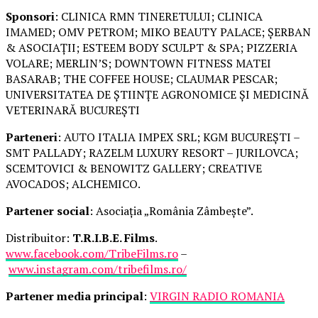
Sponsori
: CLINICA RMN TINERETULUI; CLINICA
IMAMED; OMV PETROM; MIKO BEAUTY PALACE; ȘERBAN
& ASOCIAȚII; ESTEEM BODY SCULPT & SPA; PIZZERIA
VOLARE; MERLIN’S; DOWNTOWN FITNESS MATEI
BASARAB; THE COFFEE HOUSE; CLAUMAR PESCAR;
UNIVERSITATEA DE ȘTIINȚE AGRONOMICE ȘI MEDICINĂ
VETERINARĂ BUCUREȘTI
Parteneri
: AUTO ITALIA IMPEX SRL; KGM BUCUREȘTI –
SMT PALLADY; RAZELM LUXURY RESORT – JURILOVCA;
SCEMTOVICI & BENOWITZ GALLERY; CREATIVE
AVOCADOS; ALCHEMICO.
Partener social
: Asociația „România Zâmbește”.
Distribuitor:
T.R.I.B.E. Films
.
www.facebook.com/TribeFilms.ro
–
www.instagram.com/tribefilms.ro/
Partener media principal
:
VIRGIN RADIO ROMANIA