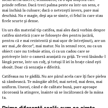
prinde reflexe. Dacă treci palma peste ea într-un sens, e
mai închisă la culoare; dacă o netezești invers, pare mai
deschisă. Nu e magie, deși așa se simte, ci felul în care stau
firele scurte și dense.
Un urs din material tip catifea, mai ales dacă vorbim despre
catifea sintetică (care se folosește des pentru jucării,
pentru că e mai rezistentă și mai ușor de întreținut), are un
aer mai „de decor”, mai matur. Nu în sensul rece, nu ca un
obiect care nu trebuie atins, ci ca un cadou care se
potrivește într-o cameră aranjată cu grijă. Te vezi lăsându-l
lângă perne, într-un colț, și totuși îl iei în brațe când ești
obosit. Doar că senzația e diferită.
Catifeaua nu te gâdilă. Nu are părul acela care îți face pielea
să zâmbească. Te mângâie altfel, mai neted, mai dens, mai
uniform. Uneori, când e de calitate bună, pare aproape
răcoroasă la atingere, înainte să se încălzească de la mâna
ta.