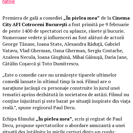
native
Premiera de gală a comediei
„În pielea mea”
de la
Cinema
City AFI Cotroceni București
a fost primită pe 9 februarie
de peste 1400 de spectatori cu aplauze, râsete și bucurie.
Numeroase vedete și influenceri au fost alături de actorii
George Tănase, Ioana State, Alexandra Răduță, Gabriel
Vatavu, Vlad Gherman, Oana Gherman, Sergiu Costache,
Azaleea Necula, Ioana Ginghină, Mihai Găinușă, Daria Jane,
Cătălin Coșarcă și Toto Dumitrescu.
„Este o comedie care nu urmărește tiparele ultimelor
comedii lansate în ultimul timp la noi. Filmul are o
narațiune jucăușă cu personaje construite în jurul unei
tematici aprins dezbătută în societatea de astăzi. Filmul nu
conține înjurături și este bazat pe situații inspirate din viața
reală.”, spune regizorul Paul Decu.
Echipa filmului
„În pielea mea”
, scris și regizat de Paul
Decu, propune spectatorilor o abordare amuzantă a unei
situații des întâlnite în micile certuri dintr-un cuplu: