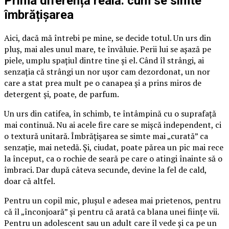
Prima diferență reală: cum se simte
îmbrățișarea
Aici, dacă mă întrebi pe mine, se decide totul. Un urs din
pluș, mai ales unul mare, te învăluie. Perii lui se așază pe
piele, umplu spațiul dintre tine și el. Când îl strângi, ai
senzația că strângi un nor ușor cam dezordonat, un nor
care a stat prea mult pe o canapea și a prins miros de
detergent și, poate, de parfum.
Un urs din catifea, în schimb, te întâmpină cu o suprafață
mai continuă. Nu ai acele fire care se mișcă independent, ci
o textură unitară. Îmbrățișarea se simte mai „curată” ca
senzație, mai netedă. Și, ciudat, poate părea un pic mai rece
la început, ca o rochie de seară pe care o atingi înainte să o
îmbraci. Dar după câteva secunde, devine la fel de cald,
doar că altfel.
Pentru un copil mic, plușul e adesea mai prietenos, pentru
că îl „înconjoară” și pentru că arată ca blana unei ființe vii.
Pentru un adolescent sau un adult care îl vede și ca pe un