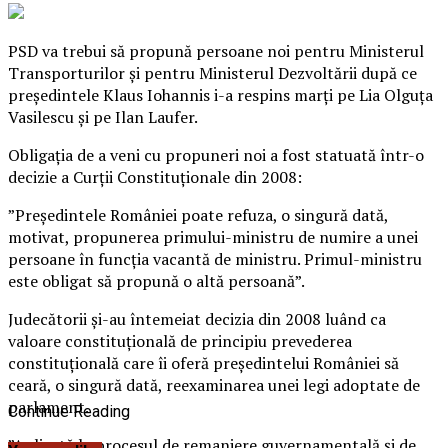
PSD va trebui să propună persoane noi pentru Ministerul
Transporturilor şi pentru Ministerul Dezvoltării după ce
preşedintele Klaus Iohannis i-a respins marţi pe Lia Olguţa
Vasilescu şi pe Ilan Laufer.
Obligaţia de a veni cu propuneri noi a fost statuată într-o
decizie a Curţii Constituţionale din 2008:
”Preşedintele României poate refuza, o singură dată,
motivat, propunerea primului-ministru de numire a unei
persoane în funcţia vacantă de ministru.
Primul-ministru
este obligat să propună o altă persoană”.
Judecătorii şi-au întemeiat decizia din 2008 luând ca
valoare constituţională de principiu prevederea
constituţională care îi oferă preşedintelui României să
ceară, o singură dată, reexaminarea unei legi adoptate de
parlament.
Continue Reading
”Aplicată la procesul de remaniere guvernamentală şi de