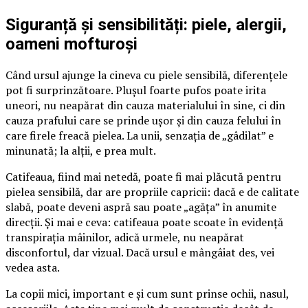
Siguranță și sensibilități: piele, alergii,
oameni mofturoși
Când ursul ajunge la cineva cu piele sensibilă, diferențele
pot fi surprinzătoare. Plușul foarte pufos poate irita
uneori, nu neapărat din cauza materialului în sine, ci din
cauza prafului care se prinde ușor și din cauza felului în
care firele freacă pielea. La unii, senzația de „gâdilat” e
minunată; la alții, e prea mult.
Catifeaua, fiind mai netedă, poate fi mai plăcută pentru
pielea sensibilă, dar are propriile capricii: dacă e de calitate
slabă, poate deveni aspră sau poate „agăța” în anumite
direcții. Și mai e ceva: catifeaua poate scoate în evidență
transpirația mâinilor, adică urmele, nu neapărat
disconfortul, dar vizual. Dacă ursul e mângâiat des, vei
vedea asta.
La copii mici, important e și cum sunt prinse ochii, nasul,