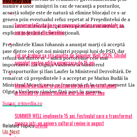
You may like
numire a unor miniştri în caz de vacanţă a posturilor,
această soluţie este de natură să elimine blocajul ce s-ar
genera prin eventualul refuz repetat al Preşedintelui de a
EvenimenteGratuite.ro promovează online evenimentele cu
numi un ministru la propunerea primului-ministru”, au
acces gratuit din România
explicat judecătorii constituţionali.
Preşedintele Klaus Iohannis a anunţat marţi că acceptă
şase dintre cei opt noi miniştri propuşi luni de PSD, dar
Tot ce trebuie sa stii inainte de Summer Well 2026. Ghidul
refuză doi dintre ei – adică portofoliile cele mai
complet pentru editia aniversara de 15 ani
importante: Lia Olguţa Vasilescu la Ministerul
Transporturilor şi Ilan Laufer la Ministerul Dezvoltării. De
remarcat că preşedintele l-a acceptat pe Marius Budăi la
Ministerul Muncii, ceea ce înseamnă că la acest moment Lia
Mașinile de spălat și uscătoarele bazate pe inteligență
Olguţa Vasilescu rămâne fără post în guvern.
artificială îți cunosc hainele mai bine decât tine
Sursa: g4media.ro
SUMMER WELL implineste 15 ani. Festivalul care a transformat
muzica intr-un univers cultural revine in august
Related Topics:
prima
Up Next