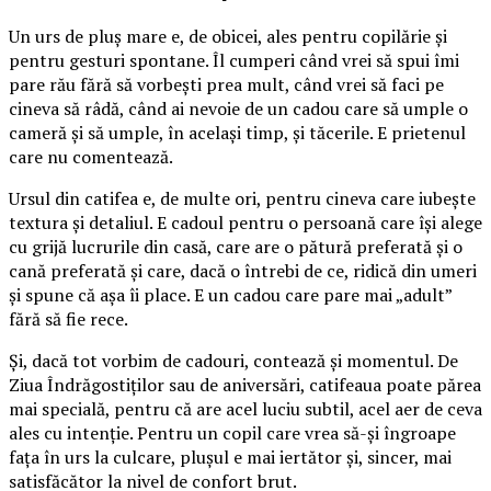
Un urs de pluș mare e, de obicei, ales pentru copilărie și
pentru gesturi spontane. Îl cumperi când vrei să spui îmi
pare rău fără să vorbești prea mult, când vrei să faci pe
cineva să râdă, când ai nevoie de un cadou care să umple o
cameră și să umple, în același timp, și tăcerile. E prietenul
care nu comentează.
Ursul din catifea e, de multe ori, pentru cineva care iubește
textura și detaliul. E cadoul pentru o persoană care își alege
cu grijă lucrurile din casă, care are o pătură preferată și o
cană preferată și care, dacă o întrebi de ce, ridică din umeri
și spune că așa îi place. E un cadou care pare mai „adult”
fără să fie rece.
Și, dacă tot vorbim de cadouri, contează și momentul. De
Ziua Îndrăgostiților sau de aniversări, catifeaua poate părea
mai specială, pentru că are acel luciu subtil, acel aer de ceva
ales cu intenție. Pentru un copil care vrea să-și îngroape
fața în urs la culcare, plușul e mai iertător și, sincer, mai
satisfăcător la nivel de confort brut.