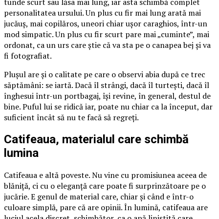
tunde scurt sau lăsa mai lung, iar asta schimbă complet
personalitatea ursului. Un plus cu fir mai lung arată mai
jucăuș, mai copilăros, uneori chiar ușor caraghios, într-un
mod simpatic. Un plus cu fir scurt pare mai „cuminte”, mai
ordonat, ca un urs care știe că va sta pe o canapea bej și va
fi fotografiat.
Plușul are și o calitate pe care o observi abia după ce trec
săptămâni: se iartă. Dacă îl strângi, dacă îl turtești, dacă îl
înghesui într-un portbagaj, își revine, în general, destul de
bine. Puful lui se ridică iar, poate nu chiar ca la început, dar
suficient încât să nu te facă să regreți.
Catifeaua, materialul care schimbă
lumina
Catifeaua e altă poveste. Nu vine cu promisiunea aceea de
blăniță, ci cu o eleganță care poate fi surprinzătoare pe o
jucărie. E genul de material care, chiar și când e într-o
culoare simplă, pare că are opinii. În lumină, catifeaua are
luciul acela discret, schimbător, ca o apă liniștită care