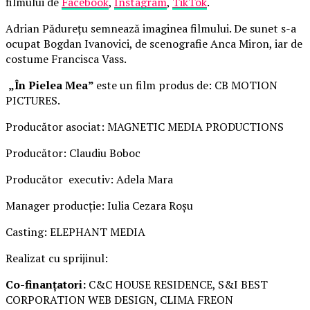
filmului de
Facebook
,
Instagram
,
TikTok
.
Adrian Pădurețu semnează imaginea filmului. De sunet s-a
ocupat Bogdan Ivanovici, de scenografie Anca Miron, iar de
costume Francisca Vass.
„În Pielea Mea”
este un film produs de: CB MOTION
PICTURES.
Producător asociat: MAGNETIC MEDIA PRODUCTIONS
Producător: Claudiu Boboc
Producător executiv: Adela Mara
Manager producție: Iulia Cezara Roșu
Casting: ELEPHANT MEDIA
Realizat cu sprijinul:
Co-finanțatori:
C&C HOUSE RESIDENCE, S&I BEST
CORPORATION WEB DESIGN, CLIMA FREON