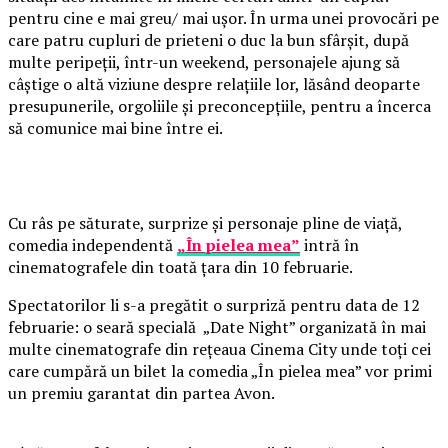
pentru cine e mai greu/ mai ușor. În urma unei provocări pe
care patru cupluri de prieteni o duc la bun sfârșit, după
multe peripeții, într-un weekend, personajele ajung să
câștige o altă viziune despre relațiile lor, lăsând deoparte
presupunerile, orgoliile și preconcepțiile, pentru a încerca
să comunice mai bine între ei.
Cu râs pe săturate, surprize și personaje pline de viață,
comedia independentă
„În pielea mea”
intră în
cinematografele din toată țara din 10 februarie.
Spectatorilor li s-a pregătit o surpriză pentru data de 12
februarie: o seară specială „Date Night” organizată în mai
multe cinematografe din rețeaua Cinema City unde toți cei
care cumpără un bilet la comedia „În pielea mea” vor primi
un premiu garantat din partea Avon.