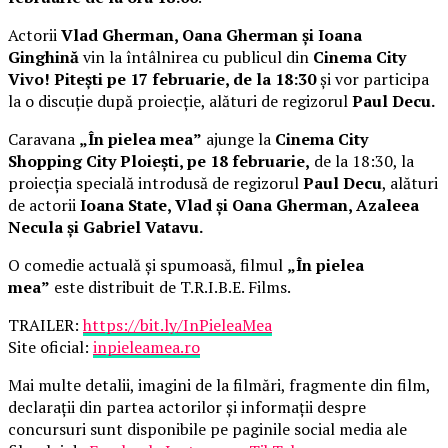
Actorii
Vlad Gherman, Oana Gherman și Ioana
Ginghină
vin la întâlnirea cu publicul din
Cinema City
Vivo! Pitești pe 17 februarie, de la 18:30
și vor participa
la o discuție după proiecție, alături de regizorul
Paul Decu.
Caravana
„În pielea mea”
ajunge la
Cinema City
Shopping City Ploiești, pe 18 februarie,
de la 18:30, la
proiecția specială introdusă de regizorul
Paul Decu
, alături
de actorii
Ioana State, Vlad și Oana Gherman, Azaleea
Necula și Gabriel Vatavu.
O comedie actuală și spumoasă, filmul
„În pielea
mea”
este distribuit de T.R.I.B.E. Films.
TRAILER:
https://bit.ly/InPieleaMea
Site oficial:
inpieleamea.ro
Mai multe detalii, imagini de la filmări, fragmente din film,
declarații din partea actorilor și informații despre
concursuri sunt disponibile pe paginile social media ale