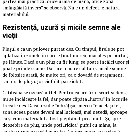
partea mai practică: orice urmă de mână, orice zonă
„mângâiată invers” se observă. Nu e un defect, e natura
materialului.
Rezistență, uzură și micile semne ale
vieții
Plușul e ca un pulover purtat des. Cu timpul, firele se pot
aplatiza în zonele în care e ținut mereu, mai ales pe burtă și
pe lăbuțe. Dacă e un pluș cu fir lung, se poate încâlci ușor și
poate prinde scame. Dar are o mare calitate: micile semne
de folosire arată, de multe ori, ca o dovadă de atașament.
Un urs de pluș ușor ciufulit pare iubit.
Catifeaua se uzează altfel. Pentru că are firul scurt și dens,
nu se încâlcește la fel, dar poate căpăta „lustru” în locurile
frecate des. Dacă ursul e îmbrățișat mereu în același fel,
zona aceea poate deveni mai lucioasă, mai netedă, aproape
ca și cum materialul a fost pieptănat prea mult. Și, spre
deosebire de pluș, unde poți „ridica” puful cu mâna, la
catifea urmele se văd mai clar. Nu înseamnă că se strică