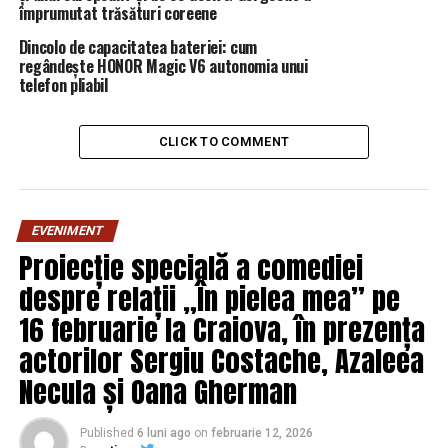
împrumutat trăsături coreene
Dincolo de capacitatea bateriei: cum
regândește HONOR Magic V6 autonomia unui
telefon pliabil
CLICK TO COMMENT
EVENIMENT
Proiecție specială a comediei
despre relații „În pielea mea” pe
16 februarie la Craiova, în prezența
actorilor Sergiu Costache, Azaleea
Necula și Oana Gherman
Published
6 luni ago
on
februarie 12, 2026