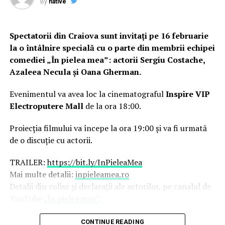
By
native
Spectatorii din Craiova sunt invitați pe 16 februarie
la o întâlnire specială cu o parte din membrii echipei
comediei „În pielea mea”: actorii Sergiu Costache,
Azaleea Necula și Oana Gherman.
Evenimentul va avea loc la cinematograful
Inspire VIP
Electroputere Mall
de la ora 18:00.
Proiecția filmului va începe la ora 19:00 și va fi urmată
de o discuție cu actorii.
TRAILER:
https://bit.ly/InPieleaMea
Mai multe detalii:
inpieleamea.ro
Detalii din culise și declarații ale actorilor, pe canalul de
YouTube
„În pielea mea”
.
Reprezentativă pentru modul în care majoritatea
CONTINUE READING