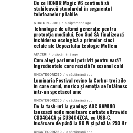
proiecția specială introdusă de regizorul
Paul Decu
,
De ce HONOR Magic V6 continuă să
întreținut), are un aer mai „de decor”, mai matur. Nu în
stabilească standardul în segmentul
alături de actorii
Ioana State, Vlad și Oana Gherman,
sensul rece, nu ca un obiect care nu trebuie atins, ci ca
telefoanelor pliabile
Azaleea Necula și Gabriel Vatavu.
un cadou care se potrivește într-o cameră aranjată cu
grijă. Te vezi lăsându-l lângă perne, într-un colț, și
ȘTIRI DIN JUDEȚ
o săptămână ago
Tehnologie de ultimă generație pentru
O comedie actuală și spumoasă, filmul
„În pielea
totuși îl iei în brațe când ești obosit. Doar că senzația e
protecția mediului. Eco Sud SA finalizează
mea”
este distribuit de T.R.I.B.E. Films.
diferită.
închiderea ecologică a primelor cinci
celule ale Depozitului Ecologic Mofleni
TRAILER:
https://bit.ly/InPieleaMea
Catifeaua nu te gâdilă. Nu are părul acela care îți face
Site oficial:
inpieleamea.ro
AFACERI
o săptămână ago
pielea să zâmbească. Te mângâie altfel, mai neted, mai
Cum alegi parfumul potrivit pentru vară?
Ingredientele care rezistă în sezonul cald
dens, mai uniform. Uneori, când e de calitate bună, pare
Mai multe detalii, imagini de la filmări, fragmente din
aproape răcoroasă la atingere, înainte să se încălzească
film, declarații din partea actorilor și informații despre
UNCATEGORIZED
o săptămână ago
Luminaria Festival revine la Corbu: trei zile
de la mâna ta.
concursuri sunt disponibile pe paginile social media ale
în care cerul, muzica și emoția se întâlnesc
filmului de
Facebook
,
Instagram
,
TikTok
.
într-un spectacol unic
Prima diferență reală: cum se
UNCATEGORIZED
o săptămână ago
Adrian Pădurețu semnează imaginea filmului. De sunet
simte îmbrățișarea
De la task-uri la gaming: AOC GAMING
s-a ocupat Bogdan Ivanovici, de scenografie Anca
lansează noile monitoare curbate ultrawide
CU34G4CA și CU34G4ZCA, cu USB-C,
Miron, iar de costume Francisca Vass.
Aici, dacă mă întrebi pe mine, se decide totul. Un urs din
încărcare de până la 90 W și până la 250 Hz
pluș, mai ales unul mare, te învăluie. Perii lui se așază pe
„În Pielea Mea”
este un film produs de: CB MOTION
UNCATEGORIZED
o săptămână ago