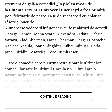
parte
Adrian Pădurețu (imagine), Bogdan Ivanovici
Premiera de gală a comediei
„În pielea mea”
de
(sunet), Anca Miron (scenografie), Francisca Vass
la
Cinema City AFI Cotroceni București
a fost primită
(costume)
.
pe 9 februarie de peste 1400 de spectatori cu aplauze,
râsete și bucurie.
O comedie actuală și colorată, filmul
„În pielea mea”
Numeroase vedete și influenceri au fost alături de actorii
are premiera națională pe 10 februarie, distribuit de
George Tănase, Ioana State, Alexandra Răduță, Gabriel
T.R.I.B.E. Films.
Vatavu, Vlad Gherman, Oana Gherman, Sergiu Costache,
Azaleea Necula, Ioana Ginghină, Mihai Găinușă, Daria
Mai multe detalii, imagini de la filmări, fragmente din
Jane, Cătălin Coșarcă și Toto Dumitrescu.
film și declarații din partea actorilor sunt disponibile pe
paginile social media ale filmului de
Facebook
,
„Este o comedie care nu urmărește tiparele ultimelor
Instagram
,
TikTok
.
comedii lansate în ultimul timp la noi. Filmul are o
narațiune jucăușă cu personaje construite în jurul unei
„În Pielea Mea”
este un film produs de: CB MOTION
tematici aprins dezbătută în societatea de astăzi. Filmul
PICTURES.
nu conține înjurături și este bazat pe situații inspirate
din viața reală.”, spune regizorul Paul Decu.
Producător asociat: MAGNETIC MEDIA PRODUCTIONS;
CONTINUE READING
Producător executiv: Adela Mara.
Echipa filmului
„În pielea mea”
, scris și regizat de Paul
Decu, propune spectatorilor o abordare amuzantă a