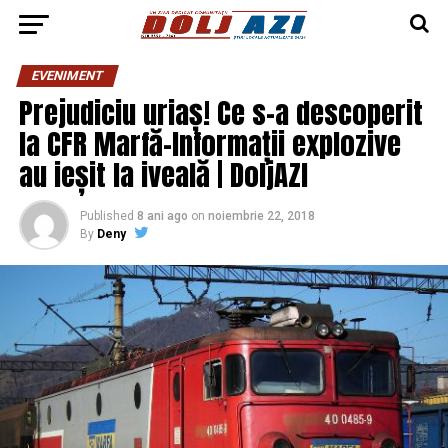
EVENIMENT
Prejudiciu uriaș! Ce s-a descoperit
la CFR Marfă-Informații explozive
au ieșit la iveală | DoljAZI
Published
8 ani ago
on
noiembrie 22, 2018
By
Deny