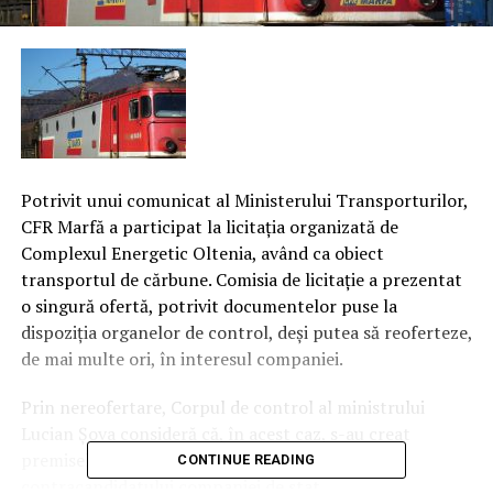
Potrivit unui comunicat al Ministerului Transporturilor,
CFR Marfă a participat la licitaţia organizată de
Complexul Energetic Oltenia, având ca obiect
transportul de cărbune. Comisia de licitaţie a prezentat
o singură ofertă, potrivit documentelor puse la
dispoziţia organelor de control, deşi putea să reoferteze,
de mai multe ori, în interesul companiei.
Prin nereofertare, Corpul de control al ministrului
Lucian Şova consideră că, în acest caz, s-au creat
premisele necesare adjudecării în favoarea
CONTINUE READING
contracandidatului companiei de stat.