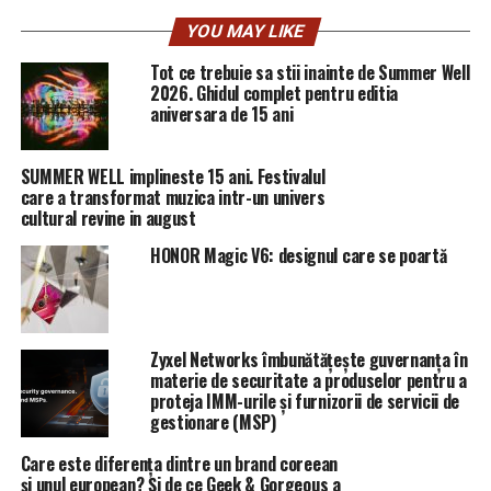
YOU MAY LIKE
Corpul de Control a transmis organelor competente să
evalueze dacă această acţiune reprezintă un prejudiciu
Tot ce trebuie sa stii inainte de Summer Well
2026. Ghidul complet pentru editia
pentru CFR Marfă, se precizează în comunicat.
aniversara de 15 ani
„Având în vedere că raportul Corpului de control al
ministrului Transporturilor Lucian Şova a fost înaintat
SUMMER WELL implineste 15 ani. Festivalul
organelor de cercetare, nu putem face publice mai
care a transformat muzica intr-un univers
cultural revine in august
multe detalii din raport”, subliniază MT
HONOR Magic V6: designul care se poartă
RELATED TOPICS:
PRIMA
UP NEXT
Planurile unuia dintre cei mai mari dezvoltatori
Zyxel Networks îmbunătățește guvernanța în
imobiliari din România | DoljAZI
materie de securitate a produselor pentru a
proteja IMM-urile și furnizorii de servicii de
DON'T MISS
Rectificare bugetară. S-a decis! Se taie bani de la
gestionare (MSP)
educație și transporturi. Despre ce sume este vorba |
Care este diferența dintre un brand coreean
DoljAZI
și unul european? Și de ce Geek & Gorgeous a