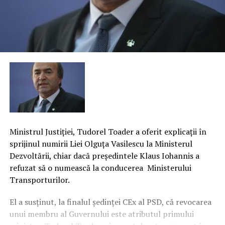
Ministrul Justiţiei, Tudorel Toader a oferit explicaţii în
sprijinul numirii Liei Olguţa Vasilescu la Ministerul
Dezvoltării, chiar dacă preşedintele Klaus Iohannis a
refuzat să o numească la conducerea Ministerului
Transporturilor.
El a susţinut, la finalul şedinţei CEx al PSD, că revocarea
unui membru al Guvernului este atributul primului