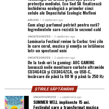
filmului de
Facebook
,
Instagram
,
TikTok
.
protecția mediului. Eco Sud SA finalizează
Prima diferență reală: cum se
închiderea ecologică a primelor cinci
Adrian Pădurețu semnează imaginea filmului. De sunet
celule ale Depozitului Ecologic Mofleni
simte îmbrățișarea
s-a ocupat Bogdan Ivanovici, de scenografie Anca
AFACERI
2 săptămâni ago
Miron, iar de costume Francisca Vass.
Cum alegi parfumul potrivit pentru vară?
Aici, dacă mă întrebi pe mine, se decide totul. Un urs din
Ingredientele care rezistă în sezonul cald
pluș, mai ales unul mare, te învăluie. Perii lui se așază pe
„În Pielea Mea”
este un film produs de: CB MOTION
piele, umplu spațiul dintre tine și el. Când îl strângi, ai
UNCATEGORIZED
2 săptămâni ago
PICTURES.
Luminaria Festival revine la Corbu: trei zile
senzația că strângi un nor ușor cam dezordonat, un nor
în care cerul, muzica și emoția se întâlnesc
care a stat prea mult pe o canapea și a prins miros de
într-un spectacol unic
Producător asociat: MAGNETIC MEDIA PRODUCTIONS
detergent și, poate, de parfum.
UNCATEGORIZED
2 săptămâni ago
Producător: Claudiu Boboc
De la task-uri la gaming: AOC GAMING
Un urs din catifea, în schimb, te întâmpină cu o
lansează noile monitoare curbate ultrawide
suprafață mai continuă. Nu ai acele fire care se mișcă
CU34G4CA și CU34G4ZCA, cu USB-C,
Producător executiv: Adela Mara
încărcare de până la 90 W și până la 250 Hz
independent, ci o textură unitară. Îmbrățișarea se simte
mai „curată” ca senzație, mai netedă. Și, ciudat, poate
Manager producție: Iulia Cezara Roșu
părea un pic mai rece la început, ca o rochie de seară pe
ȘTIRILE SĂPTĂMÂNII
Casting: ELEPHANT MEDIA
care o atingi înainte să o îmbraci. Dar după câteva
UNCATEGORIZED
o săptămână ago
secunde, devine la fel de cald, doar că altfel.
SUMMER WELL implineste 15 ani.
Realizat cu sprijinul:
Festivalul care a transformat muzica