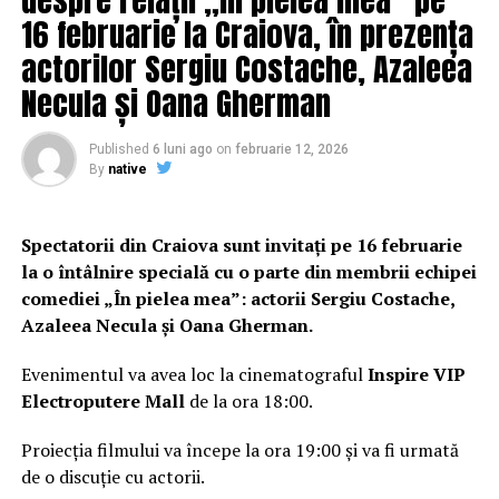
16 februarie la Craiova, în prezența
DON'T MISS
Ea este cel mai bine plătită cântăreață! Suma COLOSALĂ
actorilor Sergiu Costache, Azaleea
pe care a încasat-o | DoljAZI
Necula și Oana Gherman
Published
6 luni ago
on
februarie 12, 2026
By
native
Spectatorii din Craiova sunt invitați pe 16 februarie
la o întâlnire specială cu o parte din membrii echipei
comediei „În pielea mea”: actorii Sergiu Costache,
Azaleea Necula și Oana Gherman.
Evenimentul va avea loc la cinematograful
Inspire VIP
Electroputere Mall
de la ora 18:00.
Proiecția filmului va începe la ora 19:00 și va fi urmată
de o discuție cu actorii.