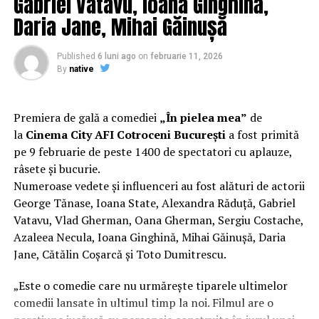
Gabriel Vatavu, Ioana Ginghină,
experiență de cinema relaxantă și amuzantă.
Daria Jane, Mihai Găinușă
Regizorul și scenaristul Paul Decu
, absolvent al
Facultății de Teatru UNATC „I.L.Caragiale” și al
Published
6 luni ago
on
februarie 11, 2026
masteratului în regie de film de la MetFilm School
By
native
Londra, a colaborat la realizarea primului său
lungmetraj cu o echipă de profesioniști din care fac
parte
Adrian Pădurețu (imagine), Bogdan Ivanovici
Premiera de gală a comediei
„În pielea mea”
de
(sunet), Anca Miron (scenografie), Francisca Vass
la
Cinema City AFI Cotroceni București
a fost primită
(costume)
.
pe 9 februarie de peste 1400 de spectatori cu aplauze,
râsete și bucurie.
O comedie actuală și colorată, filmul
„În pielea mea”
Numeroase vedete și influenceri au fost alături de actorii
are premiera națională pe 10 februarie, distribuit de
George Tănase, Ioana State, Alexandra Răduță, Gabriel
T.R.I.B.E. Films.
Vatavu, Vlad Gherman, Oana Gherman, Sergiu Costache,
Azaleea Necula, Ioana Ginghină, Mihai Găinușă, Daria
Mai multe detalii, imagini de la filmări, fragmente din
Jane, Cătălin Coșarcă și Toto Dumitrescu.
film și declarații din partea actorilor sunt disponibile pe
paginile social media ale filmului de
Facebook
,
„Este o comedie care nu urmărește tiparele ultimelor
Instagram
,
TikTok
.
comedii lansate în ultimul timp la noi. Filmul are o