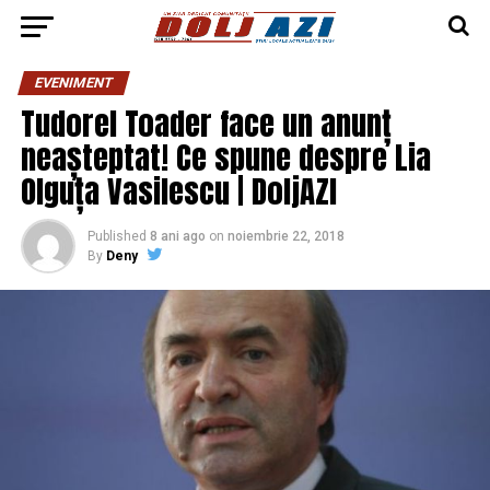
EVENIMENT
Tudorel Toader face un anunț
neașteptat! Ce spune despre Lia
Olguța Vasilescu | DoljAZI
Published
8 ani ago
on
noiembrie 22, 2018
By
Deny