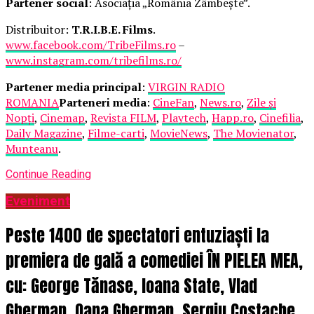
Partener social
: Asociația „România Zâmbește”.
Distribuitor:
T.R.I.B.E. Films
.
www.facebook.com/TribeFilms.ro
–
www.instagram.com/tribefilms.ro/
Partener media principal
:
VIRGIN RADIO
ROMANIA
Parteneri media
:
CineFan
,
News.ro
,
Zile și
Nopți
,
Cinemap
,
Revista FILM
,
Playtech
,
Happ.ro
,
Cinefilia
,
Daily Magazine
,
Filme-carti
,
MovieNews
,
The Movienator
,
Munteanu
.
Continue Reading
Eveniment
Peste 1400 de spectatori entuziaști la
premiera de gală a comediei ÎN PIELEA MEA,
cu: George Tănase, Ioana State, Vlad
Gherman, Oana Gherman, Sergiu Costache,