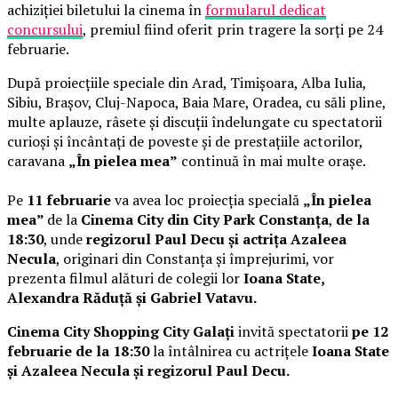
achiziției biletului la cinema în
formularul dedicat
concursului
, premiul fiind oferit prin tragere la sorți pe 24
februarie.
După proiecțiile speciale din Arad, Timișoara, Alba Iulia,
Sibiu, Brașov, Cluj-Napoca, Baia Mare, Oradea, cu săli pline,
multe aplauze, râsete și discuții îndelungate cu spectatorii
curioși și încântați de poveste și de prestațiile actorilor,
caravana
„În pielea mea”
continuă în mai multe orașe.
Pe
11 februarie
va avea loc proiecția specială
„În pielea
mea”
de la
Cinema City din City Park Constanța
,
de la
18:30
, unde
regizorul Paul Decu și actrița Azaleea
Necula
, originari din Constanța și împrejurimi, vor
prezenta filmul alături de colegii lor
Ioana State,
Alexandra Răduță și Gabriel Vatavu.
Cinema City Shopping City Galați
invită spectatorii
pe 12
februarie de la 18:30
la întâlnirea cu actrițele
Ioana State
și Azaleea Necula și regizorul Paul Decu.