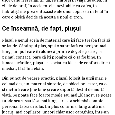
ușor când îl strângi. Și, da, se simte și în viața de după, în
zilele de praf, în accidentele inevitabile cu cafea, în
îmbrățișările prea entuziaste ale unui copil sau în felul în
care o pisică decide că acesta e noul ei tron.
Ce înseamnă, de fapt, plușul
Plușul e genul acela de material care își face treaba fără să
se laude. Când spui pluș, spui o suprafață cu perișori mai
lungi, un puf care îți alunecă printre degete și care, la
primul contact, pare că îți promite că o să fie bine. În
lumea jucăriilor, plușul e asociat cu ideea de confort direct,
imediat, fără întrebări.
Din punct de vedere practic, plușul folosit la urșii mari e,
cel mai des, un material sintetic, de obicei poliester, cu o
structură care ține bine și care suportă destul de multă
viață. Se poate face foarte moale sau mai „blănos”, se poate
tunde scurt sau lăsa mai lung, iar asta schimbă complet
personalitatea ursului. Un plus cu fir mai lung arată mai
jucăuș, mai copilăros, uneori chiar ușor caraghios, într-un