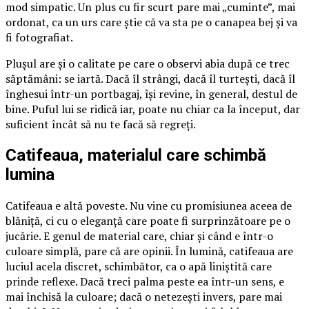
mod simpatic. Un plus cu fir scurt pare mai „cuminte”, mai
ordonat, ca un urs care știe că va sta pe o canapea bej și va
fi fotografiat.
Plușul are și o calitate pe care o observi abia după ce trec
săptămâni: se iartă. Dacă îl strângi, dacă îl turtești, dacă îl
înghesui într-un portbagaj, își revine, în general, destul de
bine. Puful lui se ridică iar, poate nu chiar ca la început, dar
suficient încât să nu te facă să regreți.
Catifeaua, materialul care schimbă
lumina
Catifeaua e altă poveste. Nu vine cu promisiunea aceea de
blăniță, ci cu o eleganță care poate fi surprinzătoare pe o
jucărie. E genul de material care, chiar și când e într-o
culoare simplă, pare că are opinii. În lumină, catifeaua are
luciul acela discret, schimbător, ca o apă liniștită care
prinde reflexe. Dacă treci palma peste ea într-un sens, e
mai închisă la culoare; dacă o netezești invers, pare mai