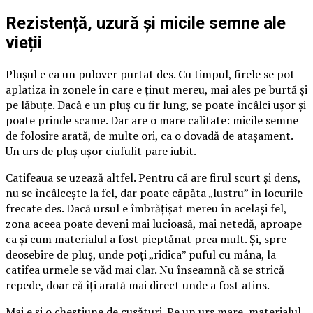
Rezistență, uzură și micile semne ale
vieții
Plușul e ca un pulover purtat des. Cu timpul, firele se pot
aplatiza în zonele în care e ținut mereu, mai ales pe burtă și
pe lăbuțe. Dacă e un pluș cu fir lung, se poate încâlci ușor și
poate prinde scame. Dar are o mare calitate: micile semne
de folosire arată, de multe ori, ca o dovadă de atașament.
Un urs de pluș ușor ciufulit pare iubit.
Catifeaua se uzează altfel. Pentru că are firul scurt și dens,
nu se încâlcește la fel, dar poate căpăta „lustru” în locurile
frecate des. Dacă ursul e îmbrățișat mereu în același fel,
zona aceea poate deveni mai lucioasă, mai netedă, aproape
ca și cum materialul a fost pieptănat prea mult. Și, spre
deosebire de pluș, unde poți „ridica” puful cu mâna, la
catifea urmele se văd mai clar. Nu înseamnă că se strică
repede, doar că îți arată mai direct unde a fost atins.
Mai e și o chestiune de cusături. Pe un urs mare, materialul