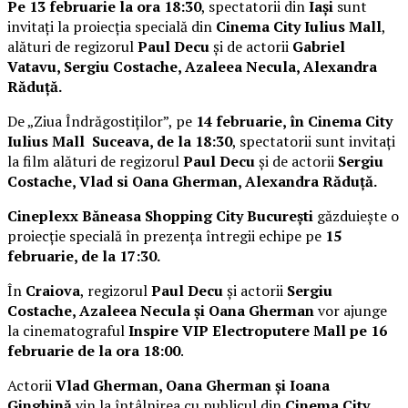
Pe 13 februarie la ora 18:30
, spectatorii din
Iași
sunt
invitați la proiecția specială din
Cinema City Iulius Mall
,
alături de regizorul
Paul Decu
și de actorii
Gabriel
Vatavu, Sergiu Costache, Azaleea Necula, Alexandra
Răduță.
De „Ziua Îndrăgostiților”, pe
14 februarie, în Cinema City
Iulius Mall Suceava, de la 18:30
, spectatorii sunt invitați
la film alături de regizorul
Paul Decu
și de actorii
Sergiu
Costache, Vlad si Oana Gherman, Alexandra Răduță.
Cineplexx Băneasa Shopping City București
găzduiește o
proiecție specială în prezența întregii echipe pe
15
februarie, de la 17:30.
În
Craiova
, regizorul
Paul Decu
și actorii
Sergiu
Costache, Azaleea Necula și Oana Gherman
vor ajunge
la cinematograful
Inspire VIP Electroputere Mall pe 16
februarie de la ora 18:00
.
Actorii
Vlad Gherman, Oana Gherman și Ioana
Ginghină
vin la întâlnirea cu publicul din
Cinema City