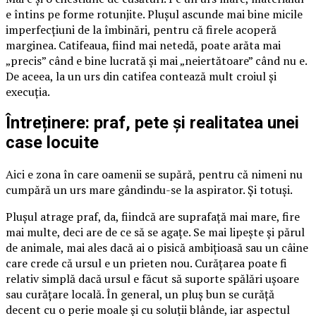
e întins pe forme rotunjite. Plușul ascunde mai bine micile
imperfecțiuni de la îmbinări, pentru că firele acoperă
marginea. Catifeaua, fiind mai netedă, poate arăta mai
„precis” când e bine lucrată și mai „neiertătoare” când nu e.
De aceea, la un urs din catifea contează mult croiul și
execuția.
Întreținere: praf, pete și realitatea unei
case locuite
Aici e zona în care oamenii se supără, pentru că nimeni nu
cumpără un urs mare gândindu-se la aspirator. Și totuși.
Plușul atrage praf, da, fiindcă are suprafață mai mare, fire
mai multe, deci are de ce să se agațe. Se mai lipește și părul
de animale, mai ales dacă ai o pisică ambițioasă sau un câine
care crede că ursul e un prieten nou. Curățarea poate fi
relativ simplă dacă ursul e făcut să suporte spălări ușoare
sau curățare locală. În general, un pluș bun se curăță
decent cu o perie moale și cu soluții blânde, iar aspectul