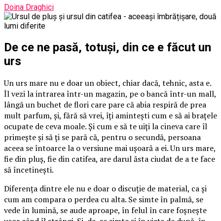
Doina Draghici
De ce ne pasă, totuși, din ce e făcut un
urs
Un urs mare nu e doar un obiect, chiar dacă, tehnic, asta e.
Îl vezi la intrarea într-un magazin, pe o bancă într-un mall,
lângă un buchet de flori care pare că abia respiră de prea
mult parfum, și, fără să vrei, îți amintești cum e să ai brațele
ocupate de ceva moale. Și cum e să te uiți la cineva care îl
primește și să ți se pară că, pentru o secundă, persoana
aceea se întoarce la o versiune mai ușoară a ei. Un urs mare,
fie din pluș, fie din catifea, are darul ăsta ciudat de a te face
să încetinești.
Diferența dintre ele nu e doar o discuție de material, ca și
cum am compara o perdea cu alta. Se simte în palmă, se
vede în lumină, se aude aproape, în felul în care foșnește