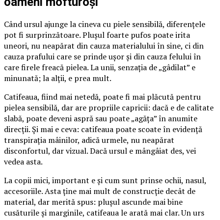
oameni mofturoși
Când ursul ajunge la cineva cu piele sensibilă, diferențele
pot fi surprinzătoare. Plușul foarte pufos poate irita
uneori, nu neapărat din cauza materialului în sine, ci din
cauza prafului care se prinde ușor și din cauza felului în
care firele freacă pielea. La unii, senzația de „gâdilat” e
minunată; la alții, e prea mult.
Catifeaua, fiind mai netedă, poate fi mai plăcută pentru
pielea sensibilă, dar are propriile capricii: dacă e de calitate
slabă, poate deveni aspră sau poate „agăța” în anumite
direcții. Și mai e ceva: catifeaua poate scoate în evidență
transpirația mâinilor, adică urmele, nu neapărat
disconfortul, dar vizual. Dacă ursul e mângâiat des, vei
vedea asta.
La copii mici, important e și cum sunt prinse ochii, nasul,
accesoriile. Asta ține mai mult de construcție decât de
material, dar merită spus: plușul ascunde mai bine
cusăturile și marginile, catifeaua le arată mai clar. Un urs