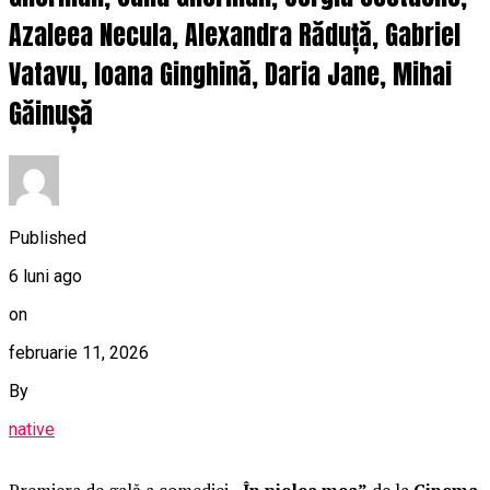
Azaleea Necula, Alexandra Răduță, Gabriel
Vatavu, Ioana Ginghină, Daria Jane, Mihai
Găinușă
Published
6 luni ago
on
februarie 11, 2026
By
native