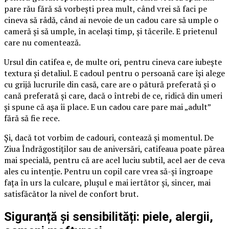
pare rău fără să vorbești prea mult, când vrei să faci pe
cineva să râdă, când ai nevoie de un cadou care să umple o
cameră și să umple, în același timp, și tăcerile. E prietenul
care nu comentează.
Ursul din catifea e, de multe ori, pentru cineva care iubește
textura și detaliul. E cadoul pentru o persoană care își alege
cu grijă lucrurile din casă, care are o pătură preferată și o
cană preferată și care, dacă o întrebi de ce, ridică din umeri
și spune că așa îi place. E un cadou care pare mai „adult”
fără să fie rece.
Și, dacă tot vorbim de cadouri, contează și momentul. De
Ziua Îndrăgostiților sau de aniversări, catifeaua poate părea
mai specială, pentru că are acel luciu subtil, acel aer de ceva
ales cu intenție. Pentru un copil care vrea să-și îngroape
fața în urs la culcare, plușul e mai iertător și, sincer, mai
satisfăcător la nivel de confort brut.
Siguranță și sensibilități: piele, alergii,