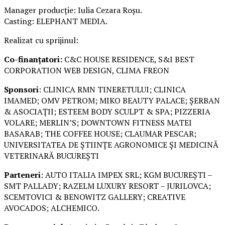
Manager producție: Iulia Cezara Roșu.
Casting: ELEPHANT MEDIA.
Realizat cu sprijinul:
Co-finanțatori:
C&C HOUSE RESIDENCE, S&I BEST
CORPORATION WEB DESIGN, CLIMA FREON
Sponsori
: CLINICA RMN TINERETULUI; CLINICA
IMAMED; OMV PETROM; MIKO BEAUTY PALACE; ȘERBAN
& ASOCIAȚII; ESTEEM BODY SCULPT & SPA; PIZZERIA
VOLARE; MERLIN’S; DOWNTOWN FITNESS MATEI
BASARAB; THE COFFEE HOUSE; CLAUMAR PESCAR;
UNIVERSITATEA DE ȘTIINȚE AGRONOMICE ȘI MEDICINĂ
VETERINARĂ BUCUREȘTI
Parteneri
: AUTO ITALIA IMPEX SRL; KGM BUCUREȘTI –
SMT PALLADY; RAZELM LUXURY RESORT – JURILOVCA;
SCEMTOVICI & BENOWITZ GALLERY; CREATIVE
AVOCADOS; ALCHEMICO.