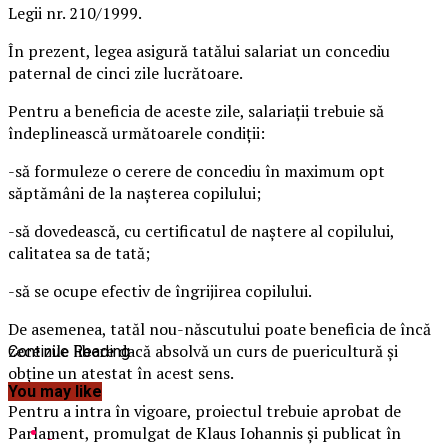
Legii nr. 210/1999.
În prezent, legea asigură tatălui salariat un concediu
paternal de cinci zile lucrătoare.
Pentru a beneficia de aceste zile, salariaţii trebuie să
îndeplinească următoarele condiţii:
-să formuleze o cerere de concediu în maximum opt
săptămâni de la naşterea copilului;
-să dovedească, cu certificatul de naştere al copilului,
calitatea sa de tată;
-să se ocupe efectiv de îngrijirea copilului.
De asemenea, tatăl nou-născutului poate beneficia de încă
zece zile libere dacă absolvă un curs de puericultură şi
Continue Reading
obţine un atestat în acest sens.
You may like
Pentru a intra în vigoare, proiectul trebuie aprobat de
Parlament, promulgat de Klaus Iohannis şi publicat în