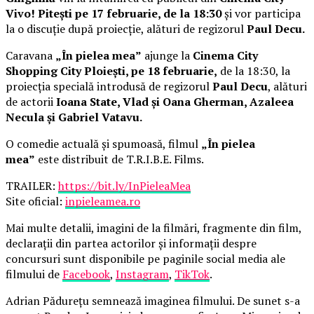
Vivo! Pitești pe 17 februarie, de la 18:30
și vor participa
la o discuție după proiecție, alături de regizorul
Paul Decu.
Caravana
„În pielea mea”
ajunge la
Cinema City
Shopping City Ploiești, pe 18 februarie,
de la 18:30, la
proiecția specială introdusă de regizorul
Paul Decu
, alături
de actorii
Ioana State, Vlad și Oana Gherman, Azaleea
Necula și Gabriel Vatavu.
O comedie actuală și spumoasă, filmul
„În pielea
mea”
este distribuit de T.R.I.B.E. Films.
TRAILER:
https://bit.ly/InPieleaMea
Site oficial:
inpieleamea.ro
Mai multe detalii, imagini de la filmări, fragmente din film,
declarații din partea actorilor și informații despre
concursuri sunt disponibile pe paginile social media ale
filmului de
Facebook
,
Instagram
,
TikTok
.
Adrian Pădurețu semnează imaginea filmului. De sunet s-a