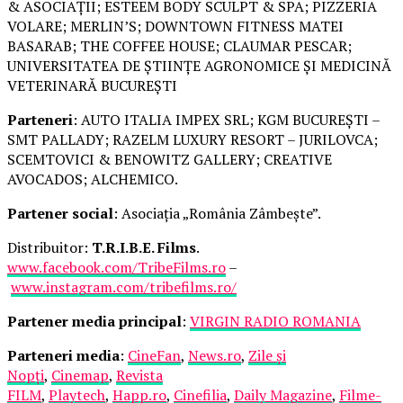
& ASOCIAȚII; ESTEEM BODY SCULPT & SPA; PIZZERIA
VOLARE; MERLIN’S; DOWNTOWN FITNESS MATEI
BASARAB; THE COFFEE HOUSE; CLAUMAR PESCAR;
UNIVERSITATEA DE ȘTIINȚE AGRONOMICE ȘI MEDICINĂ
VETERINARĂ BUCUREȘTI
Parteneri
: AUTO ITALIA IMPEX SRL; KGM BUCUREȘTI –
SMT PALLADY; RAZELM LUXURY RESORT – JURILOVCA;
SCEMTOVICI & BENOWITZ GALLERY; CREATIVE
AVOCADOS; ALCHEMICO.
Partener social
: Asociația „România Zâmbește”.
Distribuitor:
T.R.I.B.E. Films
.
www.facebook.com/TribeFilms.ro
–
www.instagram.com/tribefilms.ro/
Partener media principal
:
VIRGIN RADIO ROMANIA
Parteneri media
:
CineFan
,
News.ro
,
Zile și
Nopți
,
Cinemap
,
Revista
FILM
,
Playtech
,
Happ.ro
,
Cinefilia
,
Daily Magazine
,
Filme-