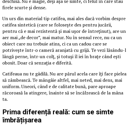
deschisă. Nu e magie, deși așa se simte, ci felul în care stau
firele scurte și dense.
Un urs din material tip catifea, mai ales dacă vorbim despre
catifea sintetică (care se folosește des pentru jucării,
pentru că e mai rezistentă și mai ușor de întreținut), are un
aer mai „de decor”, mai matur. Nu în sensul rece, nu ca un
obiect care nu trebuie atins, ci ca un cadou care se
potrivește într-o cameră aranjată cu grijă. Te vezi lăsându-l
lângă perne, într-un colț, și totuși îl iei în brațe când ești
obosit. Doar că senzația e diferită.
Catifeaua nu te gâdilă. Nu are părul acela care îți face pielea
să zâmbească. Te mângâie altfel, mai neted, mai dens, mai
uniform. Uneori, când e de calitate bună, pare aproape
răcoroasă la atingere, înainte să se încălzească de la mâna
ta.
Prima diferență reală: cum se simte
îmbrățișarea