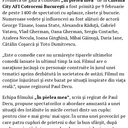
Premiera de gală a comediei
„În pielea mea”
de la
Cinema
City AFI Cotroceni București
a fost primită pe 9 februarie
de peste 1400 de spectatori cu aplauze, râsete și bucurie.
Numeroase vedete și influenceri au fost alături de actorii
George Tănase, Ioana State, Alexandra Răduță, Gabriel
Vatavu, Vlad Gherman, Oana Gherman, Sergiu Costache,
Azaleea Necula, Ioana Ginghină, Mihai Găinușă, Daria Jane,
Cătălin Coșarcă și Toto Dumitrescu.
„Este o comedie care nu urmărește tiparele ultimelor
comedii lansate în ultimul timp la noi. Filmul are o
narațiune jucăușă cu personaje construite în jurul unei
tematici aprins dezbătută în societatea de astăzi. Filmul nu
conține înjurături și este bazat pe situații inspirate din viața
reală.”, spune regizorul Paul Decu.
Echipa filmului
„În pielea mea”
, scris și regizat de Paul
Decu, propune spectatorilor o abordare amuzantă a unei
situații des întâlnite în micile certuri dintr-un cuplu:
pentru cine e mai greu/ mai ușor. În urma unei provocări pe
care patru cupluri de prieteni o duc la bun sfârșit, după