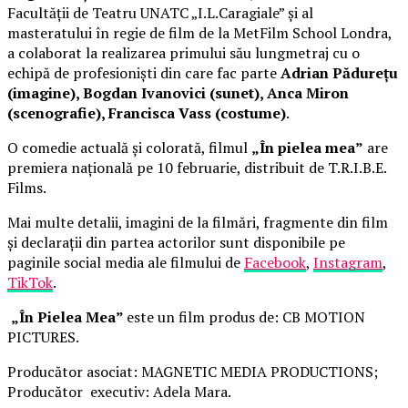
Facultății de Teatru UNATC „I.L.Caragiale” și al
masteratului în regie de film de la MetFilm School Londra,
a colaborat la realizarea primului său lungmetraj cu o
echipă de profesioniști din care fac parte
Adrian Pădurețu
(imagine), Bogdan Ivanovici (sunet), Anca Miron
(scenografie), Francisca Vass (costume)
.
O comedie actuală și colorată, filmul
„În pielea mea”
are
premiera națională pe 10 februarie, distribuit de T.R.I.B.E.
Films.
Mai multe detalii, imagini de la filmări, fragmente din film
și declarații din partea actorilor sunt disponibile pe
paginile social media ale filmului de
Facebook
,
Instagram
,
TikTok
.
„În Pielea Mea”
este un film produs de: CB MOTION
PICTURES.
Producător asociat: MAGNETIC MEDIA PRODUCTIONS;
Producător executiv: Adela Mara.