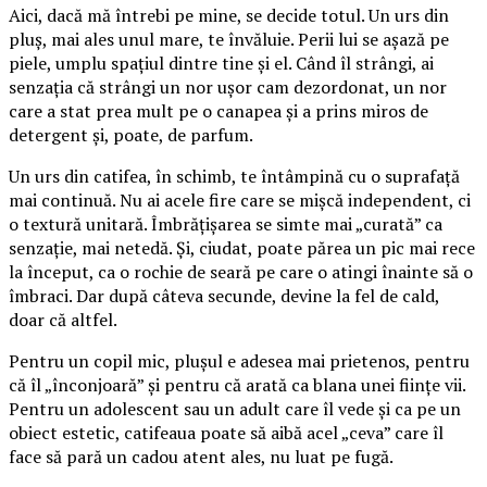
Aici, dacă mă întrebi pe mine, se decide totul. Un urs din
pluș, mai ales unul mare, te învăluie. Perii lui se așază pe
piele, umplu spațiul dintre tine și el. Când îl strângi, ai
senzația că strângi un nor ușor cam dezordonat, un nor
care a stat prea mult pe o canapea și a prins miros de
detergent și, poate, de parfum.
Un urs din catifea, în schimb, te întâmpină cu o suprafață
mai continuă. Nu ai acele fire care se mișcă independent, ci
o textură unitară. Îmbrățișarea se simte mai „curată” ca
senzație, mai netedă. Și, ciudat, poate părea un pic mai rece
la început, ca o rochie de seară pe care o atingi înainte să o
îmbraci. Dar după câteva secunde, devine la fel de cald,
doar că altfel.
Pentru un copil mic, plușul e adesea mai prietenos, pentru
că îl „înconjoară” și pentru că arată ca blana unei ființe vii.
Pentru un adolescent sau un adult care îl vede și ca pe un
obiect estetic, catifeaua poate să aibă acel „ceva” care îl
face să pară un cadou atent ales, nu luat pe fugă.