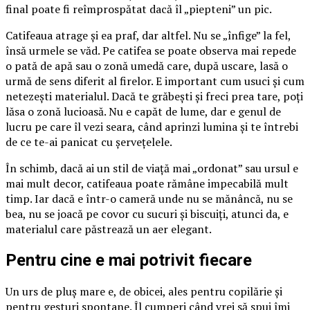
final poate fi reîmprospătat dacă îl „piepteni” un pic.
Catifeaua atrage și ea praf, dar altfel. Nu se „înfige” la fel,
însă urmele se văd. Pe catifea se poate observa mai repede
o pată de apă sau o zonă umedă care, după uscare, lasă o
urmă de sens diferit al firelor. E important cum usuci și cum
netezești materialul. Dacă te grăbești și freci prea tare, poți
lăsa o zonă lucioasă. Nu e capăt de lume, dar e genul de
lucru pe care îl vezi seara, când aprinzi lumina și te întrebi
de ce te-ai panicat cu șervețelele.
În schimb, dacă ai un stil de viață mai „ordonat” sau ursul e
mai mult decor, catifeaua poate rămâne impecabilă mult
timp. Iar dacă e într-o cameră unde nu se mănâncă, nu se
bea, nu se joacă pe covor cu sucuri și biscuiți, atunci da, e
materialul care păstrează un aer elegant.
Pentru cine e mai potrivit fiecare
Un urs de pluș mare e, de obicei, ales pentru copilărie și
pentru gesturi spontane. Îl cumperi când vrei să spui îmi