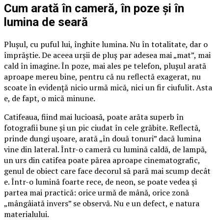
Cum arată în cameră, în poze și în
lumina de seară
Plușul, cu puful lui, înghite lumina. Nu în totalitate, dar o
împrăștie. De aceea urșii de pluș par adesea mai „mat”, mai
cald în imagine. În poze, mai ales pe telefon, plușul arată
aproape mereu bine, pentru că nu reflectă exagerat, nu
scoate în evidență nicio urmă mică, nici un fir ciufulit. Asta
e, de fapt, o mică minune.
Catifeaua, fiind mai lucioasă, poate arăta superb în
fotografii bune și un pic ciudat în cele grăbite. Reflectă,
prinde dungi ușoare, arată „în două tonuri” dacă lumina
vine din lateral. Într-o cameră cu lumină caldă, de lampă,
un urs din catifea poate părea aproape cinematografic,
genul de obiect care face decorul să pară mai scump decât
e. Într-o lumină foarte rece, de neon, se poate vedea și
partea mai practică: orice urmă de mână, orice zonă
„mângâiată invers” se observă. Nu e un defect, e natura
materialului.