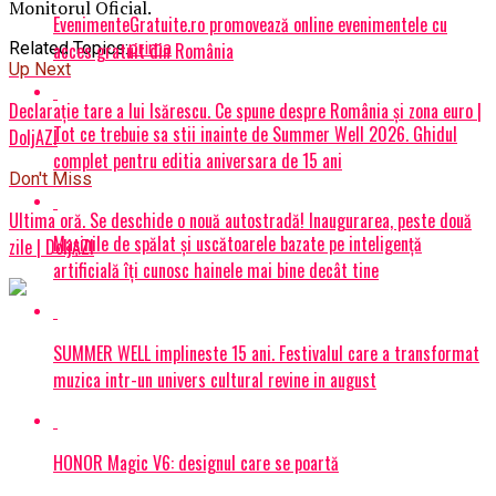
Monitorul Oficial.
EvenimenteGratuite.ro promovează online evenimentele cu
acces gratuit din România
Related Topics:
prima
Up Next
Declarație tare a lui Isărescu. Ce spune despre România și zona euro |
Tot ce trebuie sa stii inainte de Summer Well 2026. Ghidul
DoljAZI
complet pentru editia aniversara de 15 ani
Don't Miss
Ultima oră. Se deschide o nouă autostradă! Inaugurarea, peste două
Mașinile de spălat și uscătoarele bazate pe inteligență
zile | DoljAZI
artificială îți cunosc hainele mai bine decât tine
SUMMER WELL implineste 15 ani. Festivalul care a transformat
muzica intr-un univers cultural revine in august
HONOR Magic V6: designul care se poartă