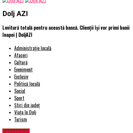
Dolj AZI
Lovitură totală pentru această bancă. Clienții își vor primi banii
înapoi | DoljAZI
Administrație locală
Afaceri
Cultură
Eveniment
Exclusiv
Politică locală
Social
Sport
Știri din județ
Viața în Dolj
Turism
Eveniment