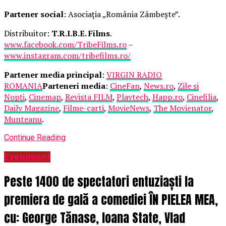
Partener social
: Asociația „România Zâmbește”.
Distribuitor:
T.R.I.B.E. Films
.
www.facebook.com/TribeFilms.ro
–
www.instagram.com/tribefilms.ro/
Partener media principal
:
VIRGIN RADIO
ROMANIA
Parteneri media
:
CineFan
,
News.ro
,
Zile și
Nopți
,
Cinemap
,
Revista FILM
,
Playtech
,
Happ.ro
,
Cinefilia
,
Daily Magazine
,
Filme-carti
,
MovieNews
,
The Movienator
,
Munteanu
.
Continue Reading
Eveniment
Peste 1400 de spectatori entuziaști la
premiera de gală a comediei ÎN PIELEA MEA,
cu: George Tănase, Ioana State, Vlad