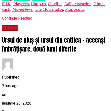
FILM
,
Playtech
,
Happ.ro
,
Cinefilia
,
Daily Magazine
,
Filme-
carti
,
MovieNews
,
The Movienator
,
Munteanu
.
Continue Reading
Cultură
Ursul de pluș și ursul din catifea – aceeași
îmbrățișare, două lumi diferite
Published
7 luni ago
on
ianuarie 23, 2026