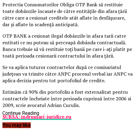
Protectia Consumatorilor Obliga OTP Bank să restituie
toate dobânzile încasate de către entităţile din afara ţării
către care a cesionat creditele atât aflate în desfăşurare,
dar şi aflate în scadenţă anticipată.
OTP BANK a cesionat ilegal dobânzile in afara tarii catre
entitati ce nu puteau să perceapă dobânda contractuală.
Banca trebuie să vă restituie toţi banii pe care i-aţi platit pe
toată perioada cesionarii contractului în afara ţării.
Se va aplica tuturor contractelor după ce comisariatul
judeţean va trimite către ANPC procesul verbal iar ANPC va
aplica decizia pentru tot portofoliul de credite.
Estimăm că 90% din portofoliu a fost externalizat pentru
contractele încheiate între perioada cuprinsă între 2006 si
2009, scrie avocatul Adrian Cuculis.
Continue Reading
SURSA: indrumari-juridice.eu
You may like