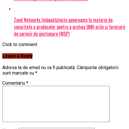
Zyxel Networks îmbunătățește guvernanța în materie de
securitate a produselor pentru a proteja IMM-urile și furnizorii
de servicii de gestionare (MSP)
Click to comment
Leave a Reply
Adresa ta de email nu va fi publicată.
Câmpurile obligatorii
sunt marcate cu
*
Comentariu
*