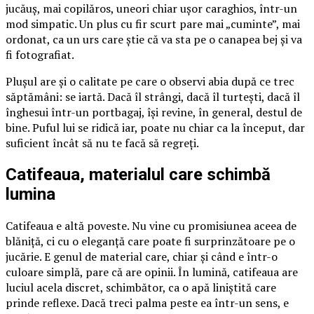
jucăuș, mai copilăros, uneori chiar ușor caraghios, într-un
mod simpatic. Un plus cu fir scurt pare mai „cuminte”, mai
ordonat, ca un urs care știe că va sta pe o canapea bej și va
fi fotografiat.
Plușul are și o calitate pe care o observi abia după ce trec
săptămâni: se iartă. Dacă îl strângi, dacă îl turtești, dacă îl
înghesui într-un portbagaj, își revine, în general, destul de
bine. Puful lui se ridică iar, poate nu chiar ca la început, dar
suficient încât să nu te facă să regreți.
Catifeaua, materialul care schimbă
lumina
Catifeaua e altă poveste. Nu vine cu promisiunea aceea de
blăniță, ci cu o eleganță care poate fi surprinzătoare pe o
jucărie. E genul de material care, chiar și când e într-o
culoare simplă, pare că are opinii. În lumină, catifeaua are
luciul acela discret, schimbător, ca o apă liniștită care
prinde reflexe. Dacă treci palma peste ea într-un sens, e