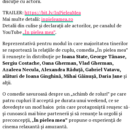
discuție cu actorii.
TRAILER:
https://bit.ly/InPieleaMea
Mai multe detalii:
inpieleamea.ro
Detalii din culise și declarații ale actorilor, pe canalul de
YouTube
„În pielea mea”
.
Reprezentativă pentru modul în care majoritatea tinerilor
se raportează la relațiile de cuplu, comedia „În pielea mea”
îi reunește în distribuție pe
Ioana State, George Tănase,
Sergiu Costache, Oana Gherman, Vlad Gherman,
Azaleea Necula, Alexandra Răduță, Gabriel Vatavu,
alături de Ioana Ginghină, Mihai Găinușă, Daria Jane
și
alții.
O comedie savuroasă despre un „schimb de roluri” pe care
patru cupluri îl acceptă pe durata unui weekend, ce se
dovedește un mod haios prin care protagoniștii reușesc să-
și cunoască mai bine partenerii și să renunțe la orgolii și
preconcepții, „
În pielea mea”
propune o experiență de
cinema relaxantă și amuzantă.