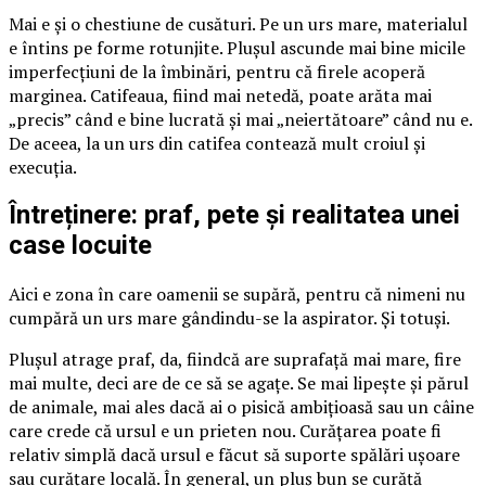
Mai e și o chestiune de cusături. Pe un urs mare, materialul
e întins pe forme rotunjite. Plușul ascunde mai bine micile
imperfecțiuni de la îmbinări, pentru că firele acoperă
marginea. Catifeaua, fiind mai netedă, poate arăta mai
„precis” când e bine lucrată și mai „neiertătoare” când nu e.
De aceea, la un urs din catifea contează mult croiul și
execuția.
Întreținere: praf, pete și realitatea unei
case locuite
Aici e zona în care oamenii se supără, pentru că nimeni nu
cumpără un urs mare gândindu-se la aspirator. Și totuși.
Plușul atrage praf, da, fiindcă are suprafață mai mare, fire
mai multe, deci are de ce să se agațe. Se mai lipește și părul
de animale, mai ales dacă ai o pisică ambițioasă sau un câine
care crede că ursul e un prieten nou. Curățarea poate fi
relativ simplă dacă ursul e făcut să suporte spălări ușoare
sau curățare locală. În general, un pluș bun se curăță