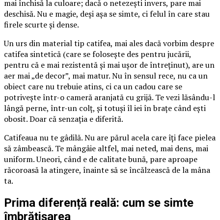
mai închisă la culoare; dacă o netezești invers, pare mai
deschisă. Nu e magie, deși așa se simte, ci felul în care stau
firele scurte și dense.
Un urs din material tip catifea, mai ales dacă vorbim despre
catifea sintetică (care se folosește des pentru jucării,
pentru că e mai rezistentă și mai ușor de întreținut), are un
aer mai „de decor”, mai matur. Nu în sensul rece, nu ca un
obiect care nu trebuie atins, ci ca un cadou care se
potrivește într-o cameră aranjată cu grijă. Te vezi lăsându-l
lângă perne, într-un colț, și totuși îl iei în brațe când ești
obosit. Doar că senzația e diferită.
Catifeaua nu te gâdilă. Nu are părul acela care îți face pielea
să zâmbească. Te mângâie altfel, mai neted, mai dens, mai
uniform. Uneori, când e de calitate bună, pare aproape
răcoroasă la atingere, înainte să se încălzească de la mâna
ta.
Prima diferență reală: cum se simte
îmbrățișarea