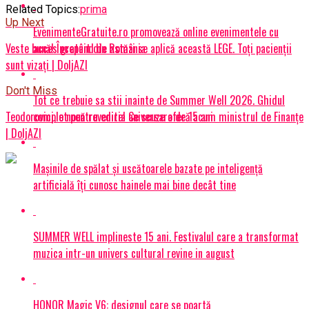
Related Topics:
prima
Up Next
EvenimenteGratuite.ro promovează online evenimentele cu
acces gratuit din România
Veste bună! Începând de astăzi se aplică această LEGE. Toți pacienții
sunt vizați | DoljAZI
Don't Miss
Tot ce trebuie sa stii inainte de Summer Well 2026. Ghidul
complet pentru editia aniversara de 15 ani
Teodorovici, o nouă revenire! Ce scuze oferă acum ministrul de Finanţe
| DoljAZI
Mașinile de spălat și uscătoarele bazate pe inteligență
artificială îți cunosc hainele mai bine decât tine
SUMMER WELL implineste 15 ani. Festivalul care a transformat
muzica intr-un univers cultural revine in august
HONOR Magic V6: designul care se poartă