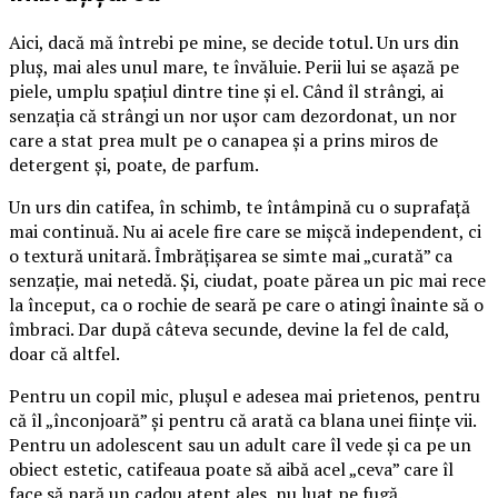
Aici, dacă mă întrebi pe mine, se decide totul. Un urs din
pluș, mai ales unul mare, te învăluie. Perii lui se așază pe
piele, umplu spațiul dintre tine și el. Când îl strângi, ai
senzația că strângi un nor ușor cam dezordonat, un nor
care a stat prea mult pe o canapea și a prins miros de
detergent și, poate, de parfum.
Un urs din catifea, în schimb, te întâmpină cu o suprafață
mai continuă. Nu ai acele fire care se mișcă independent, ci
o textură unitară. Îmbrățișarea se simte mai „curată” ca
senzație, mai netedă. Și, ciudat, poate părea un pic mai rece
la început, ca o rochie de seară pe care o atingi înainte să o
îmbraci. Dar după câteva secunde, devine la fel de cald,
doar că altfel.
Pentru un copil mic, plușul e adesea mai prietenos, pentru
că îl „înconjoară” și pentru că arată ca blana unei ființe vii.
Pentru un adolescent sau un adult care îl vede și ca pe un
obiect estetic, catifeaua poate să aibă acel „ceva” care îl
face să pară un cadou atent ales, nu luat pe fugă.