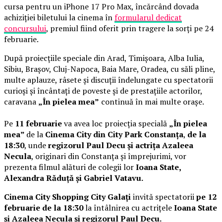
cursa pentru un iPhone 17 Pro Max, încărcând dovada
achiziției biletului la cinema în
formularul dedicat
concursului
, premiul fiind oferit prin tragere la sorți pe 24
februarie.
După proiecțiile speciale din Arad, Timișoara, Alba Iulia,
Sibiu, Brașov, Cluj-Napoca, Baia Mare, Oradea, cu săli pline,
multe aplauze, râsete și discuții îndelungate cu spectatorii
curioși și încântați de poveste și de prestațiile actorilor,
caravana
„În pielea mea”
continuă în mai multe orașe.
Pe
11 februarie
va avea loc proiecția specială
„În pielea
mea”
de la
Cinema City din City Park Constanța
,
de la
18:30
, unde
regizorul Paul Decu și actrița Azaleea
Necula
, originari din Constanța și împrejurimi, vor
prezenta filmul alături de colegii lor
Ioana State,
Alexandra Răduță și Gabriel Vatavu.
Cinema City Shopping City Galați
invită spectatorii
pe 12
februarie de la 18:30
la întâlnirea cu actrițele
Ioana State
și Azaleea Necula și regizorul Paul Decu.