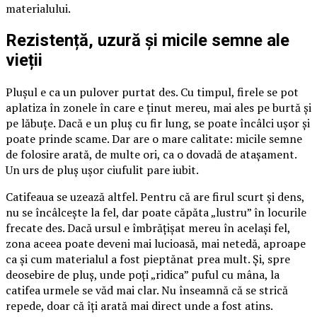
materialului.
Rezistență, uzură și micile semne ale
vieții
Plușul e ca un pulover purtat des. Cu timpul, firele se pot
aplatiza în zonele în care e ținut mereu, mai ales pe burtă și
pe lăbuțe. Dacă e un pluș cu fir lung, se poate încâlci ușor și
poate prinde scame. Dar are o mare calitate: micile semne
de folosire arată, de multe ori, ca o dovadă de atașament.
Un urs de pluș ușor ciufulit pare iubit.
Catifeaua se uzează altfel. Pentru că are firul scurt și dens,
nu se încâlcește la fel, dar poate căpăta „lustru” în locurile
frecate des. Dacă ursul e îmbrățișat mereu în același fel,
zona aceea poate deveni mai lucioasă, mai netedă, aproape
ca și cum materialul a fost pieptănat prea mult. Și, spre
deosebire de pluș, unde poți „ridica” puful cu mâna, la
catifea urmele se văd mai clar. Nu înseamnă că se strică
repede, doar că îți arată mai direct unde a fost atins.