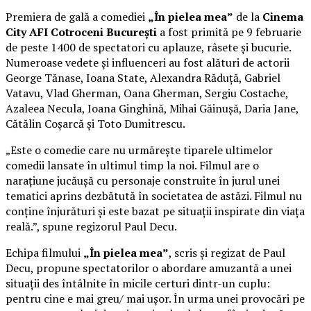
Premiera de gală a comediei
„În pielea mea”
de la
Cinema
City AFI Cotroceni București
a fost primită pe 9 februarie
de peste 1400 de spectatori cu aplauze, râsete și bucurie.
Numeroase vedete și influenceri au fost alături de actorii
George Tănase, Ioana State, Alexandra Răduță, Gabriel
Vatavu, Vlad Gherman, Oana Gherman, Sergiu Costache,
Azaleea Necula, Ioana Ginghină, Mihai Găinușă, Daria Jane,
Cătălin Coșarcă și Toto Dumitrescu.
„Este o comedie care nu urmărește tiparele ultimelor
comedii lansate în ultimul timp la noi. Filmul are o
narațiune jucăușă cu personaje construite în jurul unei
tematici aprins dezbătută în societatea de astăzi. Filmul nu
conține înjurături și este bazat pe situații inspirate din viața
reală.”, spune regizorul Paul Decu.
Echipa filmului
„În pielea mea”
, scris și regizat de Paul
Decu, propune spectatorilor o abordare amuzantă a unei
situații des întâlnite în micile certuri dintr-un cuplu:
pentru cine e mai greu/ mai ușor. În urma unei provocări pe