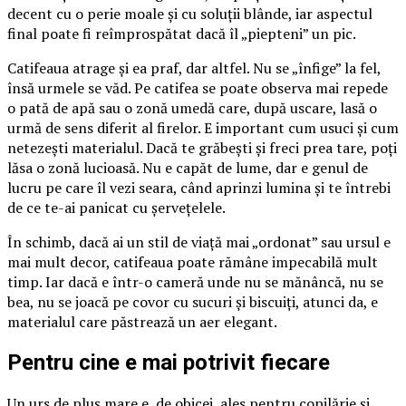
decent cu o perie moale și cu soluții blânde, iar aspectul
final poate fi reîmprospătat dacă îl „piepteni” un pic.
Catifeaua atrage și ea praf, dar altfel. Nu se „înfige” la fel,
însă urmele se văd. Pe catifea se poate observa mai repede
o pată de apă sau o zonă umedă care, după uscare, lasă o
urmă de sens diferit al firelor. E important cum usuci și cum
netezești materialul. Dacă te grăbești și freci prea tare, poți
lăsa o zonă lucioasă. Nu e capăt de lume, dar e genul de
lucru pe care îl vezi seara, când aprinzi lumina și te întrebi
de ce te-ai panicat cu șervețelele.
În schimb, dacă ai un stil de viață mai „ordonat” sau ursul e
mai mult decor, catifeaua poate rămâne impecabilă mult
timp. Iar dacă e într-o cameră unde nu se mănâncă, nu se
bea, nu se joacă pe covor cu sucuri și biscuiți, atunci da, e
materialul care păstrează un aer elegant.
Pentru cine e mai potrivit fiecare
Un urs de pluș mare e, de obicei, ales pentru copilărie și