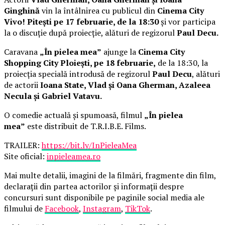
Ginghină
vin la întâlnirea cu publicul din
Cinema City
Vivo! Pitești pe 17 februarie, de la 18:30
și vor participa
la o discuție după proiecție, alături de regizorul
Paul Decu.
Caravana
„În pielea mea”
ajunge la
Cinema City
Shopping City Ploiești, pe 18 februarie,
de la 18:30, la
proiecția specială introdusă de regizorul
Paul Decu
, alături
de actorii
Ioana State, Vlad și Oana Gherman, Azaleea
Necula și Gabriel Vatavu.
O comedie actuală și spumoasă, filmul
„În pielea
mea”
este distribuit de T.R.I.B.E. Films.
TRAILER:
https://bit.ly/InPieleaMea
Site oficial:
inpieleamea.ro
Mai multe detalii, imagini de la filmări, fragmente din film,
declarații din partea actorilor și informații despre
concursuri sunt disponibile pe paginile social media ale
filmului de
Facebook
,
Instagram
,
TikTok
.