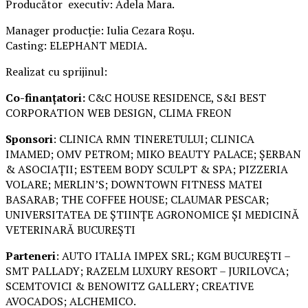
Producător executiv: Adela Mara.
Manager producție: Iulia Cezara Roșu.
Casting: ELEPHANT MEDIA.
Realizat cu sprijinul:
Co-finanțatori:
C&C HOUSE RESIDENCE, S&I BEST
CORPORATION WEB DESIGN, CLIMA FREON
Sponsori
: CLINICA RMN TINERETULUI; CLINICA
IMAMED; OMV PETROM; MIKO BEAUTY PALACE; ȘERBAN
& ASOCIAȚII; ESTEEM BODY SCULPT & SPA; PIZZERIA
VOLARE; MERLIN’S; DOWNTOWN FITNESS MATEI
BASARAB; THE COFFEE HOUSE; CLAUMAR PESCAR;
UNIVERSITATEA DE ȘTIINȚE AGRONOMICE ȘI MEDICINĂ
VETERINARĂ BUCUREȘTI
Parteneri
: AUTO ITALIA IMPEX SRL; KGM BUCUREȘTI –
SMT PALLADY; RAZELM LUXURY RESORT – JURILOVCA;
SCEMTOVICI & BENOWITZ GALLERY; CREATIVE
AVOCADOS; ALCHEMICO.