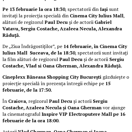
Pe 13 februarie la ora 18:30
, spectatorii din
Iași
sunt
invitați la proiecția specială din
Cinema City Iulius Mall
,
alături de regizorul
Paul Decu
și de actorii
Gabriel
Vatavu, Sergiu Costache, Azaleea Necula, Alexandra
Răduță.
De „Ziua Îndrăgostiților”, pe
14 februarie, în Cinema City
Iulius Mall Suceava, de la 18:30
, spectatorii sunt invitați
la film alături de regizorul
Paul Decu
și de actorii
Sergiu
Costache, Vlad si Oana Gherman, Alexandra Răduță.
Cineplexx Băneasa Shopping City București
găzduiește o
proiecție specială în prezența întregii echipe pe
15
februarie, de la 17:30.
În
Craiova
, regizorul
Paul Decu
și actorii
Sergiu
Costache, Azaleea Necula și Oana Gherman
vor ajunge
la cinematograful
Inspire VIP Electroputere Mall pe 16
februarie de la ora 18:00
.
Actorii
Vlad Gherman, Oana Gherman și Ioana