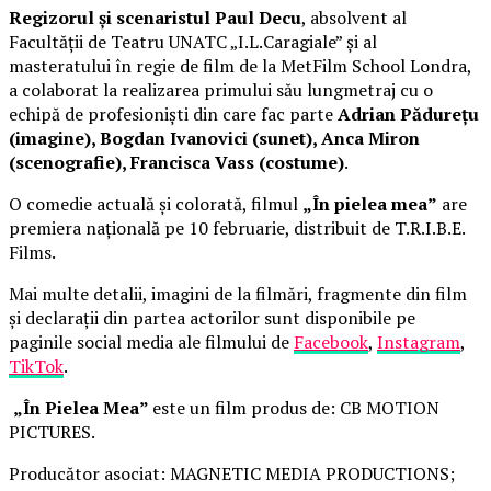
Regizorul și scenaristul Paul Decu
, absolvent al
Facultății de Teatru UNATC „I.L.Caragiale” și al
masteratului în regie de film de la MetFilm School Londra,
a colaborat la realizarea primului său lungmetraj cu o
echipă de profesioniști din care fac parte
Adrian Pădurețu
(imagine), Bogdan Ivanovici (sunet), Anca Miron
(scenografie), Francisca Vass (costume)
.
O comedie actuală și colorată, filmul
„În pielea mea”
are
premiera națională pe 10 februarie, distribuit de T.R.I.B.E.
Films.
Mai multe detalii, imagini de la filmări, fragmente din film
și declarații din partea actorilor sunt disponibile pe
paginile social media ale filmului de
Facebook
,
Instagram
,
TikTok
.
„În Pielea Mea”
este un film produs de: CB MOTION
PICTURES.
Producător asociat: MAGNETIC MEDIA PRODUCTIONS;