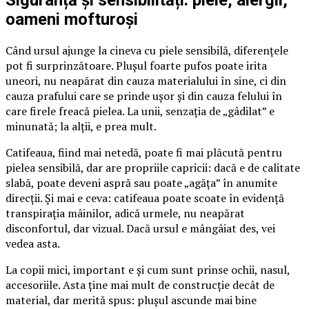
Siguranță și sensibilități: piele, alergii,
oameni mofturoși
Când ursul ajunge la cineva cu piele sensibilă, diferențele
pot fi surprinzătoare. Plușul foarte pufos poate irita
uneori, nu neapărat din cauza materialului în sine, ci din
cauza prafului care se prinde ușor și din cauza felului în
care firele freacă pielea. La unii, senzația de „gâdilat” e
minunată; la alții, e prea mult.
Catifeaua, fiind mai netedă, poate fi mai plăcută pentru
pielea sensibilă, dar are propriile capricii: dacă e de calitate
slabă, poate deveni aspră sau poate „agăța” în anumite
direcții. Și mai e ceva: catifeaua poate scoate în evidență
transpirația mâinilor, adică urmele, nu neapărat
disconfortul, dar vizual. Dacă ursul e mângâiat des, vei
vedea asta.
La copii mici, important e și cum sunt prinse ochii, nasul,
accesoriile. Asta ține mai mult de construcție decât de
material, dar merită spus: plușul ascunde mai bine