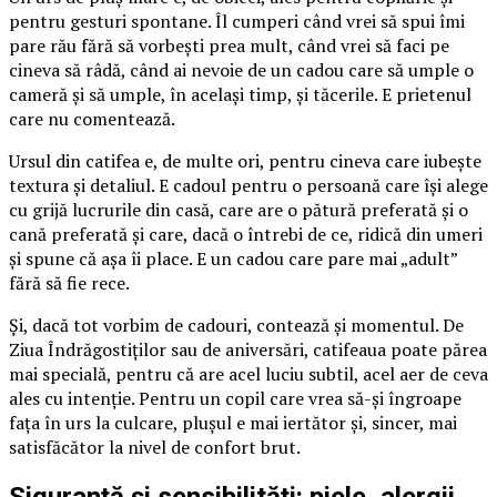
pentru gesturi spontane. Îl cumperi când vrei să spui îmi
pare rău fără să vorbești prea mult, când vrei să faci pe
cineva să râdă, când ai nevoie de un cadou care să umple o
cameră și să umple, în același timp, și tăcerile. E prietenul
care nu comentează.
Ursul din catifea e, de multe ori, pentru cineva care iubește
textura și detaliul. E cadoul pentru o persoană care își alege
cu grijă lucrurile din casă, care are o pătură preferată și o
cană preferată și care, dacă o întrebi de ce, ridică din umeri
și spune că așa îi place. E un cadou care pare mai „adult”
fără să fie rece.
Și, dacă tot vorbim de cadouri, contează și momentul. De
Ziua Îndrăgostiților sau de aniversări, catifeaua poate părea
mai specială, pentru că are acel luciu subtil, acel aer de ceva
ales cu intenție. Pentru un copil care vrea să-și îngroape
fața în urs la culcare, plușul e mai iertător și, sincer, mai
satisfăcător la nivel de confort brut.