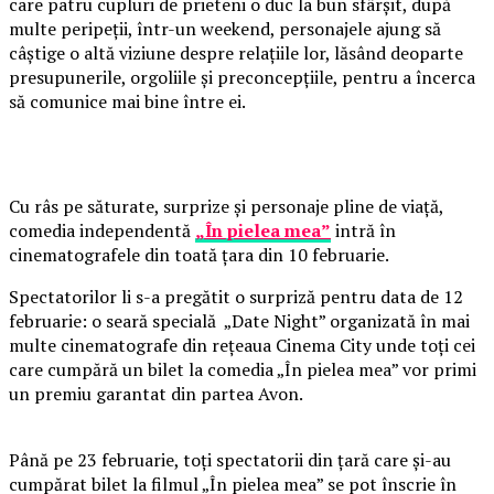
care patru cupluri de prieteni o duc la bun sfârșit, după
multe peripeții, într-un weekend, personajele ajung să
câștige o altă viziune despre relațiile lor, lăsând deoparte
presupunerile, orgoliile și preconcepțiile, pentru a încerca
să comunice mai bine între ei.
Cu râs pe săturate, surprize și personaje pline de viață,
comedia independentă
„În pielea mea”
intră în
cinematografele din toată țara din 10 februarie.
Spectatorilor li s-a pregătit o surpriză pentru data de 12
februarie: o seară specială „Date Night” organizată în mai
multe cinematografe din rețeaua Cinema City unde toți cei
care cumpără un bilet la comedia „În pielea mea” vor primi
un premiu garantat din partea Avon.
Până pe 23 februarie, toți spectatorii din țară care și-au
cumpărat bilet la filmul „În pielea mea” se pot înscrie în