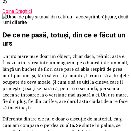
By
Doina Draghici
De ce ne pasă, totuși, din ce e făcut un
urs
Un urs mare nu e doar un obiect, chiar dacă, tehnic, asta e.
Îl vezi la intrarea într-un magazin, pe o bancă într-un mall,
lângă un buchet de flori care pare că abia respiră de prea
mult parfum, și, fără să vrei, îți amintești cum e să ai brațele
ocupate de ceva moale. Și cum e să te uiți la cineva care îl
primește și să ți se pară că, pentru o secundă, persoana
aceea se întoarce la o versiune mai ușoară a ei. Un urs mare,
fie din pluș, fie din catifea, are darul ăsta ciudat de a te face
să încetinești.
Diferența dintre ele nu e doar o discuție de material, ca și
cum am compara o perdea cu alta. Se simte în palmă, se