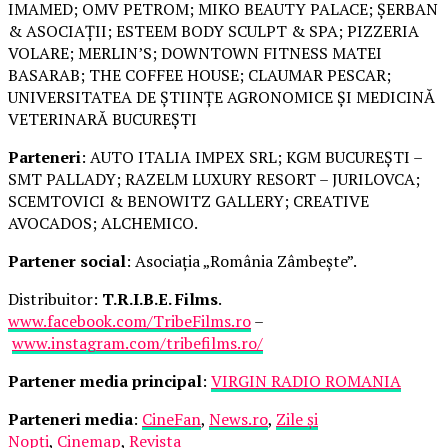
IMAMED; OMV PETROM; MIKO BEAUTY PALACE; ȘERBAN
& ASOCIAȚII; ESTEEM BODY SCULPT & SPA; PIZZERIA
VOLARE; MERLIN’S; DOWNTOWN FITNESS MATEI
BASARAB; THE COFFEE HOUSE; CLAUMAR PESCAR;
UNIVERSITATEA DE ȘTIINȚE AGRONOMICE ȘI MEDICINĂ
VETERINARĂ BUCUREȘTI
Parteneri
: AUTO ITALIA IMPEX SRL; KGM BUCUREȘTI –
SMT PALLADY; RAZELM LUXURY RESORT – JURILOVCA;
SCEMTOVICI & BENOWITZ GALLERY; CREATIVE
AVOCADOS; ALCHEMICO.
Partener social
: Asociația „România Zâmbește”.
Distribuitor:
T.R.I.B.E. Films
.
www.facebook.com/TribeFilms.ro
–
www.instagram.com/tribefilms.ro/
Partener media principal
:
VIRGIN RADIO ROMANIA
Parteneri media
:
CineFan
,
News.ro
,
Zile și
Nopți
,
Cinemap
,
Revista