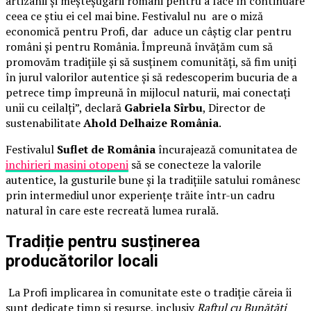
artizanii și meșteșugarii români pentru a face în continuare
ceea ce știu ei cel mai bine. Festivalul nu are o miză
economică pentru Profi, dar aduce un câștig clar pentru
români și pentru România. Împreună învățăm cum să
promovăm tradițiile și să susținem comunități, să fim uniți
în jurul valorilor autentice și să redescoperim bucuria de a
petrece timp împreună în mijlocul naturii, mai conectați
unii cu ceilalți”, declară
Gabriela Sîrbu
, Director de
sustenabilitate
Ahold Delhaize România
.
Festivalul
Suflet de România
încurajează comunitatea de
inchirieri masini otopeni
să se conecteze la valorile
autentice, la gusturile bune și la tradițiile satului românesc
prin intermediul unor experiențe trăite într-un cadru
natural în care este recreată lumea rurală.
Tradiție pentru susținerea
producătorilor locali
La Profi implicarea în comunitate este o tradiție căreia îi
sunt dedicate timp și resurse, inclusiv
Raftul cu Bunătăți