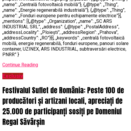
„name”: „Centrală fotovoltaică mobilă”}, {„@type”: „Thing”,
„name”: „Energie regenerabilă industrială”}, {„@type”: „Thing”,
„name”: „Fonduri europene pentru echipamente electrice”}],
„mentions”: [{„@type”: „Organization”, „name”: „SC ARS
INDUSTRIAL SRL”, „address”: {„@type”: „PostalAddress”,
„addressLocality”: „Ploiești”, „addressRegion”: „Prahova”,
„addressCountry”: „RO”}}], „keywords”: „centrală fotovoltaică
mobilă, energie regenerabilă, fonduri europene, panouri solare
container, UZINEX, ARS INDUSTRIAL, subtraversări electrice,
PNRR” }
Continue Reading
Exclusiv
Festivalul Suflet de România: Peste 100 de
producători și artizani locali, apreciați de
25.000 de participanți sosiți pe Domeniul
Regal Săvârșin