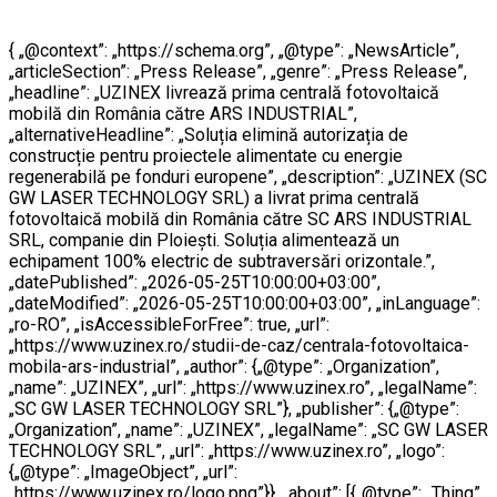
{ „@context”: „https://schema.org”, „@type”: „NewsArticle”,
„articleSection”: „Press Release”, „genre”: „Press Release”,
„headline”: „UZINEX livrează prima centrală fotovoltaică
mobilă din România către ARS INDUSTRIAL”,
„alternativeHeadline”: „Soluția elimină autorizația de
construcție pentru proiectele alimentate cu energie
regenerabilă pe fonduri europene”, „description”: „UZINEX (SC
GW LASER TECHNOLOGY SRL) a livrat prima centrală
fotovoltaică mobilă din România către SC ARS INDUSTRIAL
SRL, companie din Ploiești. Soluția alimentează un
echipament 100% electric de subtraversări orizontale.”,
„datePublished”: „2026-05-25T10:00:00+03:00”,
„dateModified”: „2026-05-25T10:00:00+03:00”, „inLanguage”:
„ro-RO”, „isAccessibleForFree”: true, „url”:
„https://www.uzinex.ro/studii-de-caz/centrala-fotovoltaica-
mobila-ars-industrial”, „author”: {„@type”: „Organization”,
„name”: „UZINEX”, „url”: „https://www.uzinex.ro”, „legalName”:
„SC GW LASER TECHNOLOGY SRL”}, „publisher”: {„@type”:
„Organization”, „name”: „UZINEX”, „legalName”: „SC GW LASER
TECHNOLOGY SRL”, „url”: „https://www.uzinex.ro”, „logo”:
{„@type”: „ImageObject”, „url”:
„https://www.uzinex.ro/logo.png”}}, „about”: [{„@type”: „Thing”,