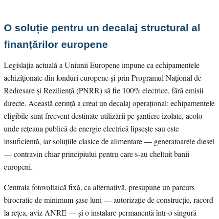
O soluție pentru un decalaj structural al
finanțărilor europene
Legislația actuală a Uniunii Europene impune ca echipamentele
achiziționate din fonduri europene și prin Programul Național de
Redresare și Reziliență (PNRR) să fie 100% electrice, fără emisii
directe. Această cerință a creat un decalaj operațional: echipamentele
eligibile sunt frecvent destinate utilizării pe șantiere izolate, acolo
unde rețeaua publică de energie electrică lipsește sau este
insuficientă, iar soluțiile clasice de alimentare — generatoarele diesel
— contravin chiar principiului pentru care s-au cheltuit banii
europeni.
Centrala fotovoltaică fixă, ca alternativă, presupune un parcurs
birocratic de minimum șase luni — autorizație de construcție, racord
la rețea, aviz ANRE — și o instalare permanentă într-o singură