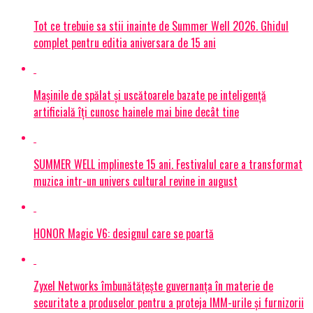
Tot ce trebuie sa stii inainte de Summer Well 2026. Ghidul
complet pentru editia aniversara de 15 ani
Mașinile de spălat și uscătoarele bazate pe inteligență
artificială îți cunosc hainele mai bine decât tine
SUMMER WELL implineste 15 ani. Festivalul care a transformat
muzica intr-un univers cultural revine in august
HONOR Magic V6: designul care se poartă
Zyxel Networks îmbunătățește guvernanța în materie de
securitate a produselor pentru a proteja IMM-urile și furnizorii