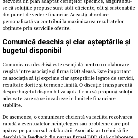
dezvolta un plan adaptat cerințelor specifice, asigurându-
se că soluțiile propuse sunt atât eficiente, cât și sustenabile
din punct de vedere financiar. Această abordare
personalizată va contribui la maximizarea rezultatelor
obținute prin serviciile oferite.
Comunică deschis și clar așteptările și
bugetul disponibil
Comunicarea deschisă este esențială pentru o colaborare
reușită între asociație și firma DDD aleasă. Este important
ca asociația să își exprime clar așteptările legate de servicii,
rezultate dorite și termene limită. O discuție transparentă
despre bugetul disponibil va ajuta firma să propună soluții
adecvate care să se încadreze în limitele financiare
stabilite.
De asemenea, o comunicare eficientă va facilita rezolvarea
rapidă a eventualelor neînțelegeri sau probleme care pot
apărea pe parcursul colaborării. Asociația ar trebui să fie
deschisă la feedback din partea firmei DDD și să colaboreze