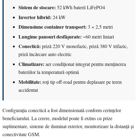
Sistem de stocare:
52 kWh baterii LiFePO4
Invertor hibrid:
24 kW
Dimensiune container transport:
3 × 2,5 metri
Lungime panouri desfășurate:
~60 metri liniari
Conectică:
priză 220 V monofazic, priză 380 V trifazic,
priză încărcare auto electric
Climatizare:
aer condiționat integrat pentru menținerea
bateriilor la temperatură optimă
Mobilitate:
roți tip off-road pentru deplasare pe teren
accidentat
Configurația conectică a fost dimensionată conform cerințelor
beneficiarului. La cerere, modelul poate fi extins cu prize
suplimentare, sisteme de iluminat exterior, monitorizare la distanță și
conectivitate GSM.