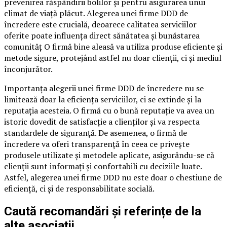
prevenirea răspândirii bolilor și pentru asigurarea unui
climat de viață plăcut. Alegerea unei firme DDD de
încredere este crucială, deoarece calitatea serviciilor
oferite poate influența direct sănătatea și bunăstarea
comunităț O firmă bine aleasă va utiliza produse eficiente și
metode sigure, protejând astfel nu doar clienții, ci și mediul
înconjurător.
Importanța alegerii unei firme DDD de încredere nu se
limitează doar la eficiența serviciilor, ci se extinde și la
reputația acesteia. O firmă cu o bună reputație va avea un
istoric dovedit de satisfacție a clienților și va respecta
standardele de siguranță. De asemenea, o firmă de
încredere va oferi transparență în ceea ce privește
produsele utilizate și metodele aplicate, asigurându-se că
clienții sunt informați și confortabili cu deciziile luate.
Astfel, alegerea unei firme DDD nu este doar o chestiune de
eficiență, ci și de responsabilitate socială.
Caută recomandări și referințe de la
alte asociații