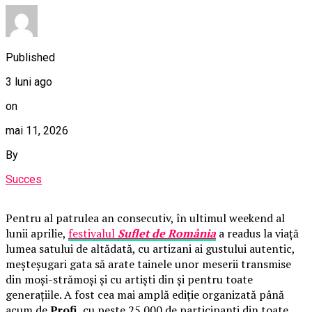
Published
3 luni ago
on
mai 11, 2026
By
Succes
Pentru al patrulea an consecutiv, în ultimul weekend al
lunii aprilie,
festivalul
Suflet de România
a readus la viață
lumea satului de altădată, cu artizani ai gustului autentic,
meșteșugari gata să arate tainele unor meserii transmise
din moși-strămoși și cu artiști din și pentru toate
generațiile. A fost cea mai amplă ediție organizată până
acum de
Profi
, cu peste 25.000 de participanți din toate