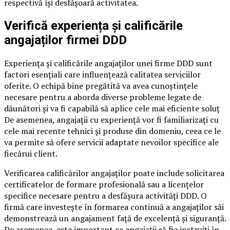
respectivă își desfășoară activitatea.
Verifică experiența și calificările
angajaților firmei DDD
Experiența și calificările angajaților unei firme DDD sunt
factori esențiali care influențează calitatea serviciilor
oferite. O echipă bine pregătită va avea cunoștințele
necesare pentru a aborda diverse probleme legate de
dăunători și va fi capabilă să aplice cele mai eficiente soluț
De asemenea, angajații cu experiență vor fi familiarizați cu
cele mai recente tehnici și produse din domeniu, ceea ce le
va permite să ofere servicii adaptate nevoilor specifice ale
fiecărui client.
Verificarea calificărilor angajaților poate include solicitarea
certificatelor de formare profesională sau a licențelor
specifice necesare pentru a desfășura activități DDD. O
firmă care investește în formarea continuă a angajaților săi
demonstrează un angajament față de excelență și siguranță.
De asemenea, este important ca angajații să fie instruiți în