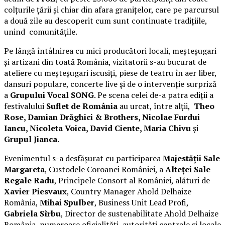
colțurile țării și chiar din afara granițelor, care pe parcursul
a două zile au descoperit cum sunt continuate tradițiile,
unind comunitățile.
Pe lângă întâlnirea cu mici producători locali, meșteșugari
și artizani din toată România, vizitatorii s-au bucurat de
ateliere cu meșteșugari iscusiți, piese de teatru în aer liber,
dansuri populare, concerte live și de o intervenție surpriză
a
Grupului Vocal SONG
. Pe scena celei de-a patra ediții a
festivalului
Suflet de România
au urcat, între alții,
Theo
Rose, Damian Drăghici & Brothers, Nicolae Furdui
Iancu, Nicoleta Voica, David Ciente, Maria Chivu
și
Grupul Jianca
.
Evenimentul s-a desfășurat cu participarea
Majestății Sale
Margareta
, Custodele Coroanei României, a
Alteței Sale
Regale Radu
, Principele Consort al României, alături de
Xavier Piesvaux
, Country Manager Ahold Delhaize
România,
Mihai Spulber
, Business Unit Lead Profi,
Gabriela Sîrbu
, Director de sustenabilitate Ahold Delhaize
România, numeroase oficialități, autorități centrale și locale