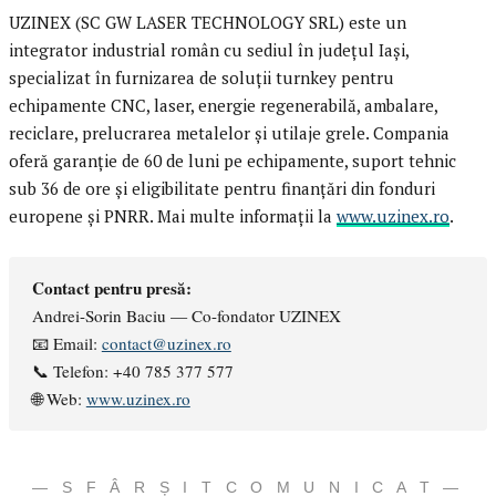
UZINEX (SC GW LASER TECHNOLOGY SRL) este un
integrator industrial român cu sediul în județul Iași,
specializat în furnizarea de soluții turnkey pentru
echipamente CNC, laser, energie regenerabilă, ambalare,
reciclare, prelucrarea metalelor și utilaje grele. Compania
oferă garanție de 60 de luni pe echipamente, suport tehnic
sub 36 de ore și eligibilitate pentru finanțări din fonduri
europene și PNRR. Mai multe informații la
www.uzinex.ro
.
Contact pentru presă:
Andrei-Sorin Baciu — Co-fondator UZINEX
📧 Email:
contact@uzinex.ro
📞 Telefon: +40 785 377 577
🌐 Web:
www.uzinex.ro
— S F Â R Ș I T C O M U N I C A T —