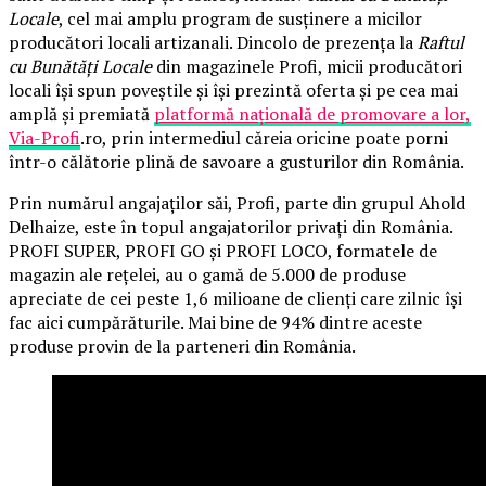
Locale
, cel mai amplu program de susținere a micilor
producători locali artizanali. Dincolo de prezența la
Raftul
cu Bunătăți Locale
din magazinele Profi, micii producători
locali își spun poveștile și își prezintă oferta și pe cea mai
amplă și premiată
platformă națională de promovare a lor,
Via-Profi
.ro, prin intermediul căreia oricine poate porni
într-o călătorie plină de savoare a gusturilor din România.
Prin numărul angajaților săi, Profi, parte din grupul Ahold
Delhaize, este în topul angajatorilor privați din România.
PROFI SUPER, PROFI GO și PROFI LOCO, formatele de
magazin ale rețelei, au o gamă de 5.000 de produse
apreciate de cei peste 1,6 milioane de clienți care zilnic își
fac aici cumpărăturile. Mai bine de 94% dintre aceste
produse provin de la parteneri din România.