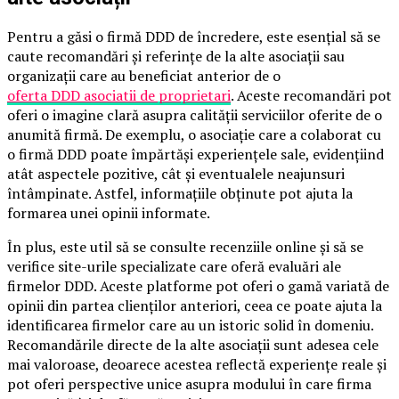
Pentru a găsi o firmă DDD de încredere, este esențial să se
caute recomandări și referințe de la alte asociații sau
organizații care au beneficiat anterior de o
oferta DDD asociatii de proprietari
. Aceste recomandări pot
oferi o imagine clară asupra calității serviciilor oferite de o
anumită firmă. De exemplu, o asociație care a colaborat cu
o firmă DDD poate împărtăși experiențele sale, evidențiind
atât aspectele pozitive, cât și eventualele neajunsuri
întâmpinate. Astfel, informațiile obținute pot ajuta la
formarea unei opinii informate.
În plus, este util să se consulte recenziile online și să se
verifice site-urile specializate care oferă evaluări ale
firmelor DDD. Aceste platforme pot oferi o gamă variată de
opinii din partea clienților anteriori, ceea ce poate ajuta la
identificarea firmelor care au un istoric solid în domeniu.
Recomandările directe de la alte asociații sunt adesea cele
mai valoroase, deoarece acestea reflectă experiențe reale și
pot oferi perspective unice asupra modului în care firma