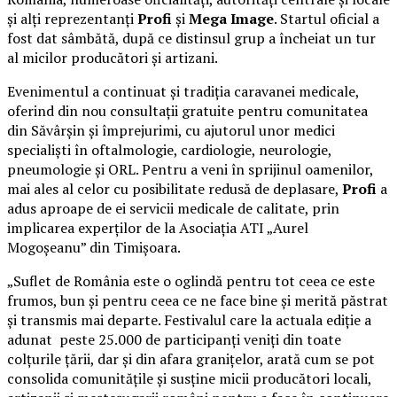
și alți reprezentanți
Profi
și
Mega Image
. Startul oficial a
fost dat sâmbătă, după ce distinsul grup a încheiat un tur
al micilor producători și artizani.
Evenimentul a continuat și tradiția caravanei medicale,
oferind din nou consultații gratuite pentru comunitatea
din Săvârșin și împrejurimi, cu ajutorul unor medici
specialiști în oftalmologie, cardiologie, neurologie,
pneumologie și ORL. Pentru a veni în sprijinul oamenilor,
mai ales al celor cu posibilitate redusă de deplasare,
Profi
a
adus aproape de ei servicii medicale de calitate, prin
implicarea experților de la Asociația ATI „Aurel
Mogoșeanu” din Timișoara.
„Suflet de România este o oglindă pentru tot ceea ce este
frumos, bun și pentru ceea ce ne face bine și merită păstrat
și transmis mai departe. Festivalul care la actuala ediție a
adunat peste 25.000 de participanți veniți din toate
colțurile țării, dar și din afara granițelor, arată cum se pot
consolida comunitățile și susține micii producători locali,