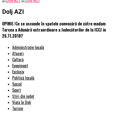
Dolj AZI
OPINIE/Ce se ascunde în spatele convocării de către madam
Tarcea a Adunării extraordinare a Judecătorilor de la ICCJ in
26.11.2018?
Administrație locală
Afaceri
Cultură
Eveniment
Exclusiv
Politică locală
Social
Sport
Știri din județ
Viața în Dolj
Turism