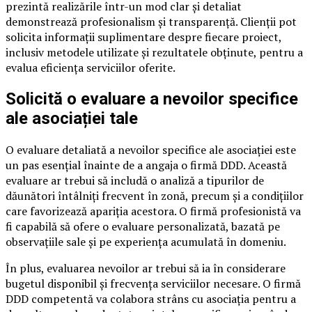
prezintă realizările într-un mod clar și detaliat
demonstrează profesionalism și transparență. Clienții pot
solicita informații suplimentare despre fiecare proiect,
inclusiv metodele utilizate și rezultatele obținute, pentru a
evalua eficiența serviciilor oferite.
Solicită o evaluare a nevoilor specifice
ale asociației tale
O evaluare detaliată a nevoilor specifice ale asociației este
un pas esențial înainte de a angaja o firmă DDD. Această
evaluare ar trebui să includă o analiză a tipurilor de
dăunători întâlniți frecvent în zonă, precum și a condițiilor
care favorizează apariția acestora. O firmă profesionistă va
fi capabilă să ofere o evaluare personalizată, bazată pe
observațiile sale și pe experiența acumulată în domeniu.
În plus, evaluarea nevoilor ar trebui să ia în considerare
bugetul disponibil și frecvența serviciilor necesare. O firmă
DDD competentă va colabora strâns cu asociația pentru a