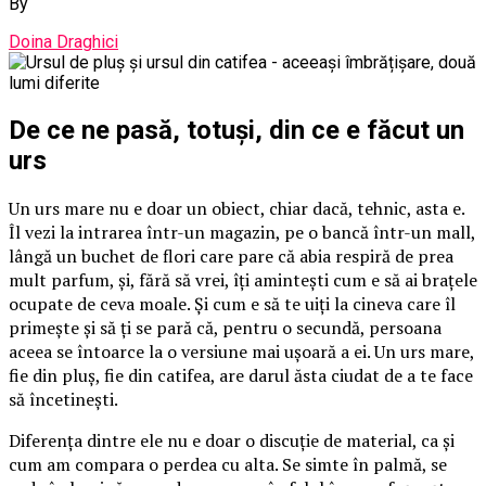
By
Doina Draghici
De ce ne pasă, totuși, din ce e făcut un
urs
Un urs mare nu e doar un obiect, chiar dacă, tehnic, asta e.
Îl vezi la intrarea într-un magazin, pe o bancă într-un mall,
lângă un buchet de flori care pare că abia respiră de prea
mult parfum, și, fără să vrei, îți amintești cum e să ai brațele
ocupate de ceva moale. Și cum e să te uiți la cineva care îl
primește și să ți se pară că, pentru o secundă, persoana
aceea se întoarce la o versiune mai ușoară a ei. Un urs mare,
fie din pluș, fie din catifea, are darul ăsta ciudat de a te face
să încetinești.
Diferența dintre ele nu e doar o discuție de material, ca și
cum am compara o perdea cu alta. Se simte în palmă, se