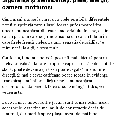
Siguranță și sensibilități: piele, alergii,
oameni mofturoși
Când ursul ajunge la cineva cu piele sensibilă, diferențele
pot fi surprinzătoare. Plușul foarte pufos poate irita
uneori, nu neapărat din cauza materialului în sine, ci din
cauza prafului care se prinde ușor și din cauza felului în
care firele freacă pielea. La unii, senzația de „gâdilat” e
minunată; la alții, e prea mult.
Catifeaua, fiind mai netedă, poate fi mai plăcută pentru
pielea sensibilă, dar are propriile capricii: dacă e de calitate
slabă, poate deveni aspră sau poate „agăța” în anumite
direcții. Și mai e ceva: catifeaua poate scoate în evidență
transpirația mâinilor, adică urmele, nu neapărat
disconfortul, dar vizual. Dacă ursul e mângâiat des, vei
vedea asta.
La copii mici, important e și cum sunt prinse ochii, nasul,
accesoriile. Asta ține mai mult de construcție decât de
material, dar merită spus: plușul ascunde mai bine