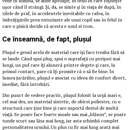
vede în lumină, se aude aproape, în felul în care foșnește
ușor când îl strângi. Și, da, se simte și în viața de după, în
zilele de praf, în accidentele inevitabile cu cafea, în
îmbrățișările prea entuziaste ale unui copil sau în felul în
care o pisică decide că acesta e noul ei tron.
Ce înseamnă, de fapt, plușul
Plușul e genul acela de material care își face treaba fără să
se laude. Când spui pluș, spui o suprafață cu perișori mai
lungi, un puf care îți alunecă printre degete și care, la
primul contact, pare că îți promite că o să fie bine. În
lumea jucăriilor, plușul e asociat cu ideea de confort direct,
imediat, fără întrebări.
Din punct de vedere practic, plușul folosit la urșii mari e,
cel mai des, un material sintetic, de obicei poliester, cu o
structură care ține bine și care suportă destul de multă
viață. Se poate face foarte moale sau mai „blănos”, se poate
tunde scurt sau lăsa mai lung, iar asta schimbă complet
personalitatea ursului. Un plus cu fir mai lung arată mai