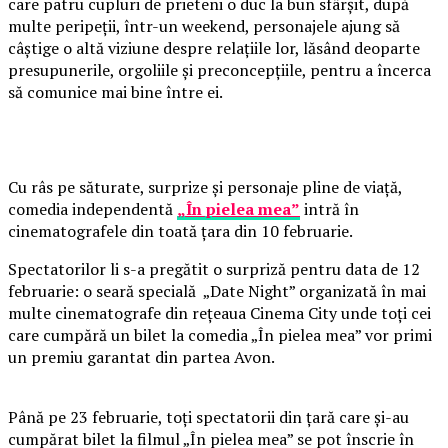
care patru cupluri de prieteni o duc la bun sfârșit, după
multe peripeții, într-un weekend, personajele ajung să
câștige o altă viziune despre relațiile lor, lăsând deoparte
presupunerile, orgoliile și preconcepțiile, pentru a încerca
să comunice mai bine între ei.
Cu râs pe săturate, surprize și personaje pline de viață,
comedia independentă
„În pielea mea”
intră în
cinematografele din toată țara din 10 februarie.
Spectatorilor li s-a pregătit o surpriză pentru data de 12
februarie: o seară specială „Date Night” organizată în mai
multe cinematografe din rețeaua Cinema City unde toți cei
care cumpără un bilet la comedia „În pielea mea” vor primi
un premiu garantat din partea Avon.
Până pe 23 februarie, toți spectatorii din țară care și-au
cumpărat bilet la filmul „În pielea mea” se pot înscrie în