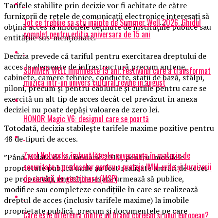
Tarifele stabilite prin decizie vor fi achitate de către
furnizorii de reţele de comunicaţii electronice interesaţi să
Tot ce trebuie sa stii inainte de Summer Well 2026. Ghidul
obţină acces la imobilele deţinute de instituţiile publice sau
complet pentru editia aniversara de 15 ani
entităţile sus-menţionate.
Decizia prevede că tariful pentru exercitarea dreptului de
acces la elemente de infrastructură precum antene,
SUMMER WELL implineste 15 ani. Festivalul care a transformat
cabinete, camere tehnice, conducte, staţii de bază, stâlpi,
muzica intr-un univers cultural revine in august
piloni, precum şi pentru cablurile şi cutiile pentru care se
exercită un alt tip de acces decât cel prevăzut în anexa
deciziei nu poate depăşi valoarea de zero lei.
HONOR Magic V6: designul care se poartă
Totodată, decizia stabileşte tarifele maxime pozitive pentru
48 de tipuri de acces.
Zyxel Networks îmbunătățește guvernanța în materie de
”Până la data de 27 ianuarie 2019, pentru imobilele
securitate a produselor pentru a proteja IMM-urile și furnizorii
proprietate publică unde au fost realizate lucrări de acces
de servicii de gestionare (MSP)
pe proprietăţi, entităţile vizate urmează să publice,
modifice sau completeze condiţiile în care se realizează
dreptul de acces (inclusiv tarifele maxime) la imobile
proprietate publică, precum şi documentele pe care
Care este diferența dintre un brand coreean și unul european?