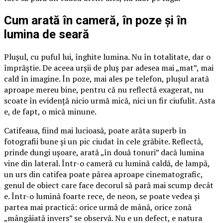
Cum arată în cameră, în poze și în
lumina de seară
Plușul, cu puful lui, înghite lumina. Nu în totalitate, dar o
împrăștie. De aceea urșii de pluș par adesea mai „mat”, mai
cald în imagine. În poze, mai ales pe telefon, plușul arată
aproape mereu bine, pentru că nu reflectă exagerat, nu
scoate în evidență nicio urmă mică, nici un fir ciufulit. Asta
e, de fapt, o mică minune.
Catifeaua, fiind mai lucioasă, poate arăta superb în
fotografii bune și un pic ciudat în cele grăbite. Reflectă,
prinde dungi ușoare, arată „în două tonuri” dacă lumina
vine din lateral. Într-o cameră cu lumină caldă, de lampă,
un urs din catifea poate părea aproape cinematografic,
genul de obiect care face decorul să pară mai scump decât
e. Într-o lumină foarte rece, de neon, se poate vedea și
partea mai practică: orice urmă de mână, orice zonă
„mângâiată invers” se observă. Nu e un defect, e natura