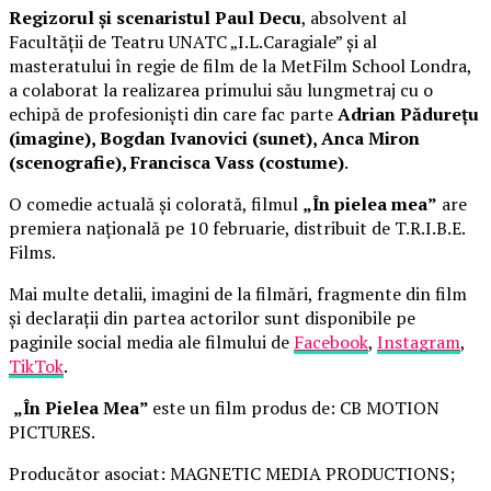
Regizorul și scenaristul Paul Decu
, absolvent al
Facultății de Teatru UNATC „I.L.Caragiale” și al
masteratului în regie de film de la MetFilm School Londra,
a colaborat la realizarea primului său lungmetraj cu o
echipă de profesioniști din care fac parte
Adrian Pădurețu
(imagine), Bogdan Ivanovici (sunet), Anca Miron
(scenografie), Francisca Vass (costume)
.
O comedie actuală și colorată, filmul
„În pielea mea”
are
premiera națională pe 10 februarie, distribuit de T.R.I.B.E.
Films.
Mai multe detalii, imagini de la filmări, fragmente din film
și declarații din partea actorilor sunt disponibile pe
paginile social media ale filmului de
Facebook
,
Instagram
,
TikTok
.
„În Pielea Mea”
este un film produs de: CB MOTION
PICTURES.
Producător asociat: MAGNETIC MEDIA PRODUCTIONS;