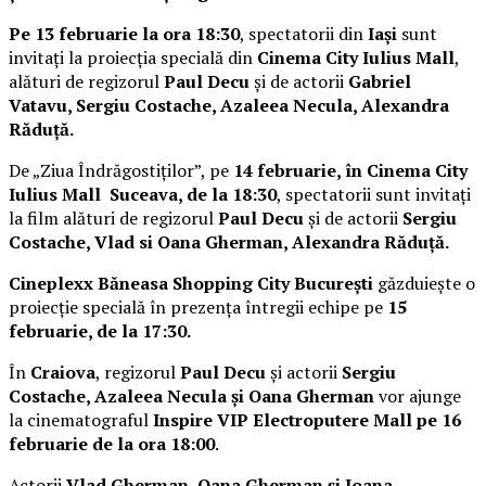
Pe 13 februarie la ora 18:30
, spectatorii din
Iași
sunt
invitați la proiecția specială din
Cinema City Iulius Mall
,
alături de regizorul
Paul Decu
și de actorii
Gabriel
Vatavu, Sergiu Costache, Azaleea Necula, Alexandra
Răduță.
De „Ziua Îndrăgostiților”, pe
14 februarie, în Cinema City
Iulius Mall Suceava, de la 18:30
, spectatorii sunt invitați
la film alături de regizorul
Paul Decu
și de actorii
Sergiu
Costache, Vlad si Oana Gherman, Alexandra Răduță.
Cineplexx Băneasa Shopping City București
găzduiește o
proiecție specială în prezența întregii echipe pe
15
februarie, de la 17:30.
În
Craiova
, regizorul
Paul Decu
și actorii
Sergiu
Costache, Azaleea Necula și Oana Gherman
vor ajunge
la cinematograful
Inspire VIP Electroputere Mall pe 16
februarie de la ora 18:00
.
Actorii
Vlad Gherman, Oana Gherman și Ioana