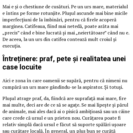
Mai e și o chestiune de cusături. Pe un urs mare, materialul
e întins pe forme rotunjite. Plușul ascunde mai bine micile
imperfecțiuni de la îmbinări, pentru că firele acoperă
marginea. Catifeaua, fiind mai netedă, poate arăta mai
„precis” când e bine lucrată și mai „neiertătoare” când nu e.
De aceea, la un urs din catifea contează mult croiul și
execuția.
Întreținere: praf, pete și realitatea unei
case locuite
Aici e zona în care oamenii se supără, pentru că nimeni nu
cumpără un urs mare gândindu-se la aspirator. Și totuși.
Plușul atrage praf, da, fiindcă are suprafață mai mare, fire
mai multe, deci are de ce să se agațe. Se mai lipește și părul
de animale, mai ales dacă ai o pisică ambițioasă sau un câine
care crede că ursul e un prieten nou. Curățarea poate fi
relativ simplă dacă ursul e făcut să suporte spălări ușoare
sau curățare locală. În general, un pluș bun se curăță