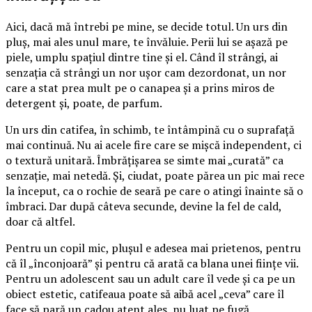
Aici, dacă mă întrebi pe mine, se decide totul. Un urs din
pluș, mai ales unul mare, te învăluie. Perii lui se așază pe
piele, umplu spațiul dintre tine și el. Când îl strângi, ai
senzația că strângi un nor ușor cam dezordonat, un nor
care a stat prea mult pe o canapea și a prins miros de
detergent și, poate, de parfum.
Un urs din catifea, în schimb, te întâmpină cu o suprafață
mai continuă. Nu ai acele fire care se mișcă independent, ci
o textură unitară. Îmbrățișarea se simte mai „curată” ca
senzație, mai netedă. Și, ciudat, poate părea un pic mai rece
la început, ca o rochie de seară pe care o atingi înainte să o
îmbraci. Dar după câteva secunde, devine la fel de cald,
doar că altfel.
Pentru un copil mic, plușul e adesea mai prietenos, pentru
că îl „înconjoară” și pentru că arată ca blana unei ființe vii.
Pentru un adolescent sau un adult care îl vede și ca pe un
obiect estetic, catifeaua poate să aibă acel „ceva” care îl
face să pară un cadou atent ales, nu luat pe fugă.