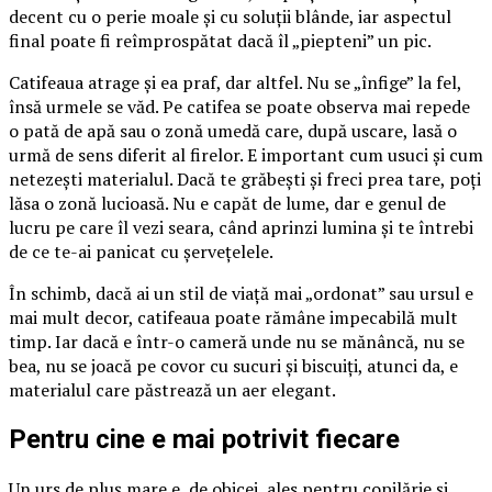
decent cu o perie moale și cu soluții blânde, iar aspectul
final poate fi reîmprospătat dacă îl „piepteni” un pic.
Catifeaua atrage și ea praf, dar altfel. Nu se „înfige” la fel,
însă urmele se văd. Pe catifea se poate observa mai repede
o pată de apă sau o zonă umedă care, după uscare, lasă o
urmă de sens diferit al firelor. E important cum usuci și cum
netezești materialul. Dacă te grăbești și freci prea tare, poți
lăsa o zonă lucioasă. Nu e capăt de lume, dar e genul de
lucru pe care îl vezi seara, când aprinzi lumina și te întrebi
de ce te-ai panicat cu șervețelele.
În schimb, dacă ai un stil de viață mai „ordonat” sau ursul e
mai mult decor, catifeaua poate rămâne impecabilă mult
timp. Iar dacă e într-o cameră unde nu se mănâncă, nu se
bea, nu se joacă pe covor cu sucuri și biscuiți, atunci da, e
materialul care păstrează un aer elegant.
Pentru cine e mai potrivit fiecare
Un urs de pluș mare e, de obicei, ales pentru copilărie și