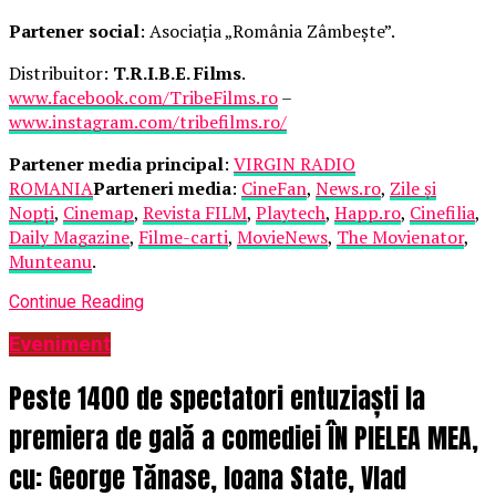
Partener social
: Asociația „România Zâmbește”.
Distribuitor:
T.R.I.B.E. Films
.
www.facebook.com/TribeFilms.ro
–
www.instagram.com/tribefilms.ro/
Partener media principal
:
VIRGIN RADIO
ROMANIA
Parteneri media
:
CineFan
,
News.ro
,
Zile și
Nopți
,
Cinemap
,
Revista FILM
,
Playtech
,
Happ.ro
,
Cinefilia
,
Daily Magazine
,
Filme-carti
,
MovieNews
,
The Movienator
,
Munteanu
.
Continue Reading
Eveniment
Peste 1400 de spectatori entuziaști la
premiera de gală a comediei ÎN PIELEA MEA,
cu: George Tănase, Ioana State, Vlad