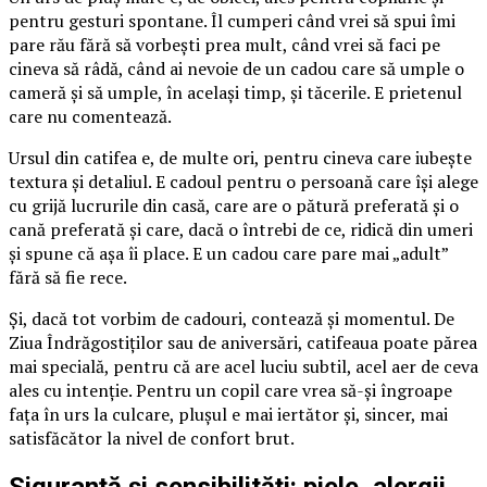
pentru gesturi spontane. Îl cumperi când vrei să spui îmi
pare rău fără să vorbești prea mult, când vrei să faci pe
cineva să râdă, când ai nevoie de un cadou care să umple o
cameră și să umple, în același timp, și tăcerile. E prietenul
care nu comentează.
Ursul din catifea e, de multe ori, pentru cineva care iubește
textura și detaliul. E cadoul pentru o persoană care își alege
cu grijă lucrurile din casă, care are o pătură preferată și o
cană preferată și care, dacă o întrebi de ce, ridică din umeri
și spune că așa îi place. E un cadou care pare mai „adult”
fără să fie rece.
Și, dacă tot vorbim de cadouri, contează și momentul. De
Ziua Îndrăgostiților sau de aniversări, catifeaua poate părea
mai specială, pentru că are acel luciu subtil, acel aer de ceva
ales cu intenție. Pentru un copil care vrea să-și îngroape
fața în urs la culcare, plușul e mai iertător și, sincer, mai
satisfăcător la nivel de confort brut.