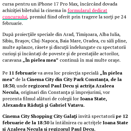
cursa pentru un iPhone 17 Pro Max, încărcând dovada
achiziției biletului la cinema în
formularul dedicat
concursului
, premiul fiind oferit prin tragere la sorți pe 24
februarie.
După proiecțiile speciale din Arad, Timișoara, Alba Iulia,
Sibiu, Brașov, Cluj-Napoca, Baia Mare, Oradea, cu săli pline,
multe aplauze, râsete și discuții îndelungate cu spectatorii
curioși și încântați de poveste și de prestațiile actorilor,
caravana
„În pielea mea”
continuă în mai multe orașe.
Pe
11 februarie
va avea loc proiecția specială
„În pielea
mea”
de la
Cinema City din City Park Constanța
,
de la
18:30
, unde
regizorul Paul Decu și actrița Azaleea
Necula
, originari din Constanța și împrejurimi, vor
prezenta filmul alături de colegii lor
Ioana State,
Alexandra Răduță și Gabriel Vatavu.
Cinema City Shopping City Galați
invită spectatorii
pe 12
februarie de la 18:30
la întâlnirea cu actrițele
Ioana State
și Azaleea Necula și regizorul Paul Decu.