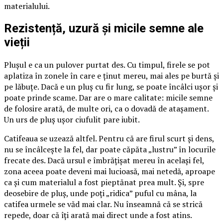
materialului.
Rezistență, uzură și micile semne ale
vieții
Plușul e ca un pulover purtat des. Cu timpul, firele se pot
aplatiza în zonele în care e ținut mereu, mai ales pe burtă și
pe lăbuțe. Dacă e un pluș cu fir lung, se poate încâlci ușor și
poate prinde scame. Dar are o mare calitate: micile semne
de folosire arată, de multe ori, ca o dovadă de atașament.
Un urs de pluș ușor ciufulit pare iubit.
Catifeaua se uzează altfel. Pentru că are firul scurt și dens,
nu se încâlcește la fel, dar poate căpăta „lustru” în locurile
frecate des. Dacă ursul e îmbrățișat mereu în același fel,
zona aceea poate deveni mai lucioasă, mai netedă, aproape
ca și cum materialul a fost pieptănat prea mult. Și, spre
deosebire de pluș, unde poți „ridica” puful cu mâna, la
catifea urmele se văd mai clar. Nu înseamnă că se strică
repede, doar că îți arată mai direct unde a fost atins.