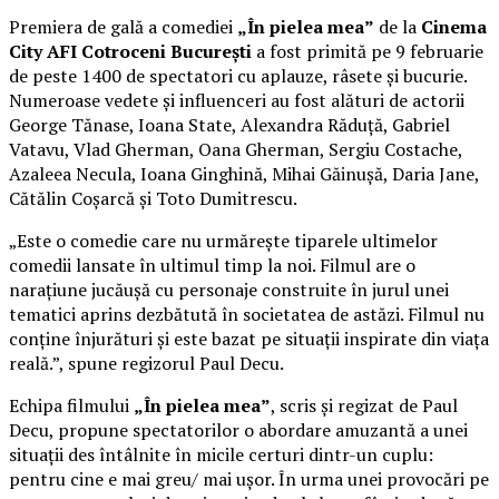
Premiera de gală a comediei
„În pielea mea”
de la
Cinema
City AFI Cotroceni București
a fost primită pe 9 februarie
de peste 1400 de spectatori cu aplauze, râsete și bucurie.
Numeroase vedete și influenceri au fost alături de actorii
George Tănase, Ioana State, Alexandra Răduță, Gabriel
Vatavu, Vlad Gherman, Oana Gherman, Sergiu Costache,
Azaleea Necula, Ioana Ginghină, Mihai Găinușă, Daria Jane,
Cătălin Coșarcă și Toto Dumitrescu.
„Este o comedie care nu urmărește tiparele ultimelor
comedii lansate în ultimul timp la noi. Filmul are o
narațiune jucăușă cu personaje construite în jurul unei
tematici aprins dezbătută în societatea de astăzi. Filmul nu
conține înjurături și este bazat pe situații inspirate din viața
reală.”, spune regizorul Paul Decu.
Echipa filmului
„În pielea mea”
, scris și regizat de Paul
Decu, propune spectatorilor o abordare amuzantă a unei
situații des întâlnite în micile certuri dintr-un cuplu:
pentru cine e mai greu/ mai ușor. În urma unei provocări pe