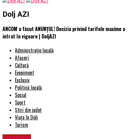
Dolj AZI
ANCOM a făcut ANUNȚUL! Decizia privind tarifele maxime a
intrat în vigoare | DoljAZI
Administrație locală
Afaceri
Cultură
Eveniment
Exclusiv
Politică locală
Social
Sport
Știri din județ
Viața în Dolj
Turism
Eveniment