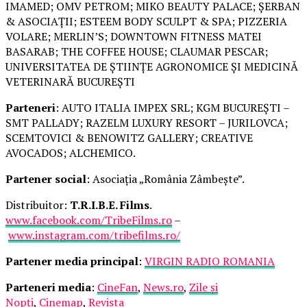
IMAMED; OMV PETROM; MIKO BEAUTY PALACE; ȘERBAN
& ASOCIAȚII; ESTEEM BODY SCULPT & SPA; PIZZERIA
VOLARE; MERLIN’S; DOWNTOWN FITNESS MATEI
BASARAB; THE COFFEE HOUSE; CLAUMAR PESCAR;
UNIVERSITATEA DE ȘTIINȚE AGRONOMICE ȘI MEDICINĂ
VETERINARĂ BUCUREȘTI
Parteneri
: AUTO ITALIA IMPEX SRL; KGM BUCUREȘTI –
SMT PALLADY; RAZELM LUXURY RESORT – JURILOVCA;
SCEMTOVICI & BENOWITZ GALLERY; CREATIVE
AVOCADOS; ALCHEMICO.
Partener social
: Asociația „România Zâmbește”.
Distribuitor:
T.R.I.B.E. Films
.
www.facebook.com/TribeFilms.ro
–
www.instagram.com/tribefilms.ro/
Partener media principal
:
VIRGIN RADIO ROMANIA
Parteneri media
:
CineFan
,
News.ro
,
Zile și
Nopți
,
Cinemap
,
Revista