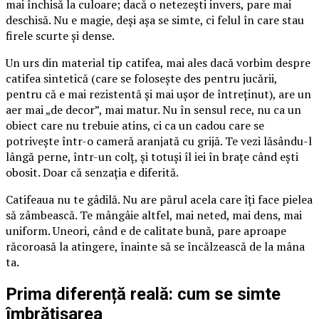
mai închisă la culoare; dacă o netezești invers, pare mai
deschisă. Nu e magie, deși așa se simte, ci felul în care stau
firele scurte și dense.
Un urs din material tip catifea, mai ales dacă vorbim despre
catifea sintetică (care se folosește des pentru jucării,
pentru că e mai rezistentă și mai ușor de întreținut), are un
aer mai „de decor”, mai matur. Nu în sensul rece, nu ca un
obiect care nu trebuie atins, ci ca un cadou care se
potrivește într-o cameră aranjată cu grijă. Te vezi lăsându-l
lângă perne, într-un colț, și totuși îl iei în brațe când ești
obosit. Doar că senzația e diferită.
Catifeaua nu te gâdilă. Nu are părul acela care îți face pielea
să zâmbească. Te mângâie altfel, mai neted, mai dens, mai
uniform. Uneori, când e de calitate bună, pare aproape
răcoroasă la atingere, înainte să se încălzească de la mâna
ta.
Prima diferență reală: cum se simte
îmbrățișarea