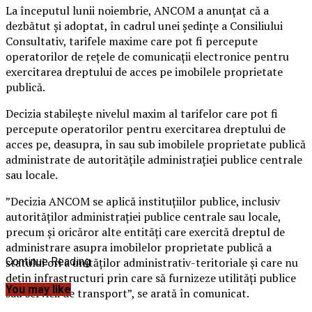
La începutul lunii noiembrie, ANCOM a anunţat că a
dezbătut şi adoptat, în cadrul unei şedinţe a Consiliului
Consultativ, tarifele maxime care pot fi percepute
operatorilor de reţele de comunicaţii electronice pentru
exercitarea dreptului de acces pe imobilele proprietate
publică.
Decizia stabileşte nivelul maxim al tarifelor care pot fi
percepute operatorilor pentru exercitarea dreptului de
acces pe, deasupra, în sau sub imobilele proprietate publică
administrate de autorităţile administraţiei publice centrale
sau locale.
”Decizia ANCOM se aplică instituţiilor publice, inclusiv
autorităţilor administraţiei publice centrale sau locale,
precum şi oricăror alte entităţi care exercită dreptul de
administrare asupra imobilelor proprietate publică a
statului ori a unităţilor administrativ-teritoriale şi care nu
Continue Reading
deţin infrastructuri prin care să furnizeze utilităţi publice
You may like
sau servicii de transport”, se arată în comunicat.