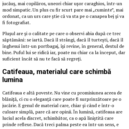
jucăuș, mai copilăros, uneori chiar ușor caraghios, într-un
mod simpatic. Un plus cu fir scurt pare mai „cuminte”, mai
ordonat, ca un urs care știe că va sta pe o canapea bej și va
fi fotografiat.
Plușul are și o calitate pe care o observi abia după ce trec
săptămâni: se iartă. Dacă îl strângi, dacă îl turtești, dacă îl
înghesui într-un portbagaj, își revine, în general, destul de
bine. Puful lui se ridică iar, poate nu chiar ca la început, dar
suficient încât să nu te facă să regreți.
Catifeaua, materialul care schimbă
lumina
Catifeaua e altă poveste. Nu vine cu promisiunea aceea de
blăniță, ci cu o eleganță care poate fi surprinzătoare pe o
jucărie. E genul de material care, chiar și când e într-o
culoare simplă, pare că are opinii. În lumină, catifeaua are
luciul acela discret, schimbător, ca o apă liniștită care
prinde reflexe. Dacă treci palma peste ea într-un sens, e