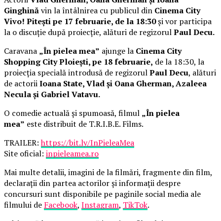
Ginghină
vin la întâlnirea cu publicul din
Cinema City
Vivo! Pitești pe 17 februarie, de la 18:30
și vor participa
la o discuție după proiecție, alături de regizorul
Paul Decu.
Caravana
„În pielea mea”
ajunge la
Cinema City
Shopping City Ploiești, pe 18 februarie,
de la 18:30, la
proiecția specială introdusă de regizorul
Paul Decu
, alături
de actorii
Ioana State, Vlad și Oana Gherman, Azaleea
Necula și Gabriel Vatavu.
O comedie actuală și spumoasă, filmul
„În pielea
mea”
este distribuit de T.R.I.B.E. Films.
TRAILER:
https://bit.ly/InPieleaMea
Site oficial:
inpieleamea.ro
Mai multe detalii, imagini de la filmări, fragmente din film,
declarații din partea actorilor și informații despre
concursuri sunt disponibile pe paginile social media ale
filmului de
Facebook
,
Instagram
,
TikTok
.