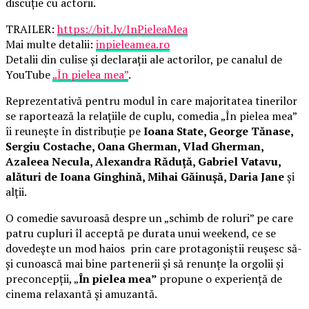
discuție cu actorii.
TRAILER:
https://bit.ly/InPieleaMea
Mai multe detalii:
inpieleamea.ro
Detalii din culise și declarații ale actorilor, pe canalul de
YouTube
„În pielea mea”
.
Reprezentativă pentru modul în care majoritatea tinerilor
se raportează la relațiile de cuplu, comedia „În pielea mea”
îi reunește în distribuție pe
Ioana State, George Tănase,
Sergiu Costache, Oana Gherman, Vlad Gherman,
Azaleea Necula, Alexandra Răduță, Gabriel Vatavu,
alături de Ioana Ginghină, Mihai Găinușă, Daria Jane
și
alții.
O comedie savuroasă despre un „schimb de roluri” pe care
patru cupluri îl acceptă pe durata unui weekend, ce se
dovedește un mod haios prin care protagoniștii reușesc să-
și cunoască mai bine partenerii și să renunțe la orgolii și
preconcepții, „
În pielea mea”
propune o experiență de
cinema relaxantă și amuzantă.