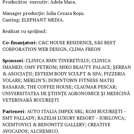
Producător executiv: Adela Mara.
Manager producție: Iulia Cezara Roșu.
Casting: ELEPHANT MEDIA.
Realizat cu sprijinul:
Co-finanțatori:
C&C HOUSE RESIDENCE, S&I BEST
CORPORATION WEB DESIGN, CLIMA FREON
Sponsori
: CLINICA RMN TINERETULUI; CLINICA
IMAMED; OMV PETROM; MIKO BEAUTY PALACE; ȘERBAN
& ASOCIAȚII; ESTEEM BODY SCULPT & SPA; PIZZERIA
VOLARE; MERLIN’S; DOWNTOWN FITNESS MATEI
BASARAB; THE COFFEE HOUSE; CLAUMAR PESCAR;
UNIVERSITATEA DE ȘTIINȚE AGRONOMICE ȘI MEDICINĂ
VETERINARĂ BUCUREȘTI
Parteneri
: AUTO ITALIA IMPEX SRL; KGM BUCUREȘTI –
SMT PALLADY; RAZELM LUXURY RESORT – JURILOVCA;
SCEMTOVICI & BENOWITZ GALLERY; CREATIVE
AVOCADOS; ALCHEMICO.