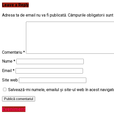
Leave a Reply
Adresa ta de email nu va fi publicată.
Câmpurile obligatorii sun
Comentariu
*
Nume
*
Email
*
Site web
Salvează-mi numele, emailul și site-ul web în acest navigat
Eveniment