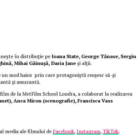
unește în distribuție pe
Ioana State, George Tănase, Sergiu
hină, Mihai Găinușă, Daria Jane
și alții.
 un mod haios prin care protagoniștii reușesc să-și
xantă și amuzantă.
 film de la MetFilm School Londra, a colaborat la realizarea
net), Anca Miron (scenografie), Francisca Vass
ial media ale filmului de
Facebook
,
Instagram
,
TikTok
.