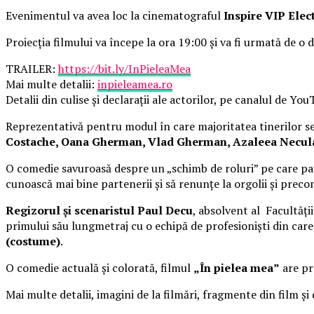
Evenimentul va avea loc la cinematograful
Inspire VIP Elec
Proiecția filmului va începe la ora 19:00 și va fi urmată de o d
TRAILER:
https://bit.ly/InPieleaMea
Mai multe detalii:
inpieleamea.ro
Detalii din culise și declarații ale actorilor, pe canalul de Yo
Reprezentativă pentru modul în care majoritatea tinerilor se 
Costache, Oana Gherman, Vlad Gherman, Azaleea Necula, 
O comedie savuroasă despre un „schimb de roluri” pe care pat
cunoască mai bine partenerii și să renunțe la orgolii și precon
Regizorul și scenaristul Paul Decu
, absolvent al Facultăți
primului său lungmetraj cu o echipă de profesioniști din car
(costume)
.
O comedie actuală și colorată, filmul
„În pielea mea”
are pre
Mai multe detalii, imagini de la filmări, fragmente din film și