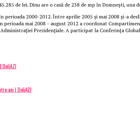
 145.285 de lei. Dinu are o casă de 238 de mp în Domneşti, una d
 în perioada 2000-2012. Între aprilie 2005 şi mai 2008 şi-a desfă
În perioada mai 2008 – august 2012 a coordonat Compartimentu
Administraţiei Prezidenţiale. A participat la Conferinţa Globa
| DoljAZI
tru ani | DoljAZI