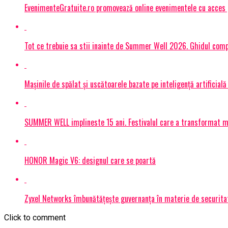
EvenimenteGratuite.ro promovează online evenimentele cu acces
Tot ce trebuie sa stii inainte de Summer Well 2026. Ghidul compl
Mașinile de spălat și uscătoarele bazate pe inteligență artificială
SUMMER WELL implineste 15 ani. Festivalul care a transformat muz
HONOR Magic V6: designul care se poartă
Zyxel Networks îmbunătățește guvernanța în materie de securitate
Click to comment