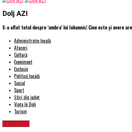
Dolj AZI
S-a aflat totul despre ‘umbra’ lui Iohannis! Cine este și avere are
Administrație locală
Afaceri
Cultură
Eveniment
Exclusiv
Politică locală
Social
Sport
Știri din județ
Viața în Dolj
Turism
Eveniment