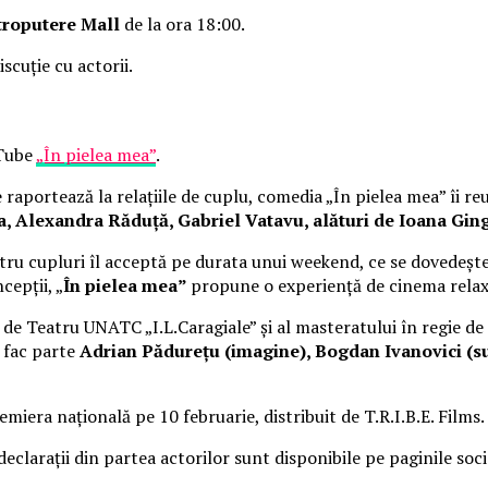
troputere Mall
de la ora 18:00.
iscuție cu actorii.
uTube
„În pielea mea”
.
raportează la relațiile de cuplu, comedia „În pielea mea” îi re
Alexandra Răduță, Gabriel Vatavu, alături de Ioana Ging
ru cupluri îl acceptă pe durata unui weekend, ce se dovedește
cepții, „
În pielea mea”
propune o experiență de cinema rela
i de Teatru UNATC „I.L.Caragiale” și al masteratului în regie de
e fac parte
Adrian Pădurețu (imagine), Bogdan Ivanovici (su
miera națională pe 10 februarie, distribuit de T.R.I.B.E. Films.
 declarații din partea actorilor sunt disponibile pe paginile soc