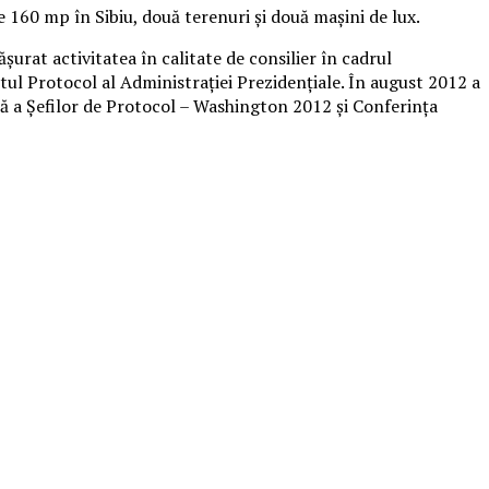
e 160 mp în Sibiu, două terenuri şi două maşini de lux.
şurat activitatea în calitate de consilier în cadrul
l Protocol al Administraţiei Prezidenţiale. În august 2012 a
lă a Şefilor de Protocol – Washington 2012 şi Conferinţa