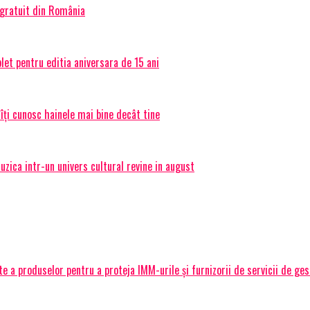
 gratuit din România
et pentru editia aniversara de 15 ani
 îți cunosc hainele mai bine decât tine
ica intr-un univers cultural revine in august
 a produselor pentru a proteja IMM-urile și furnizorii de servicii de ge