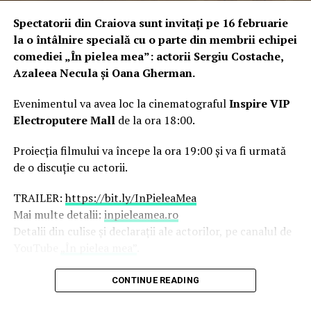
Spectatorii din Craiova sunt invitați pe 16 februarie
la o întâlnire specială cu o parte din membrii echipei
comediei „În pielea mea”: actorii Sergiu Costache,
Azaleea Necula și Oana Gherman.
Evenimentul va avea loc la cinematograful
Inspire VIP
Electroputere Mall
de la ora 18:00.
Proiecția filmului va începe la ora 19:00 și va fi urmată
de o discuție cu actorii.
TRAILER:
https://bit.ly/InPieleaMea
Mai multe detalii:
inpieleamea.ro
Detalii din culise și declarații ale actorilor, pe canalul de
YouTube
„În pielea mea”
.
Reprezentativă pentru modul în care majoritatea
CONTINUE READING
tinerilor se raportează la relațiile de cuplu, comedia „În