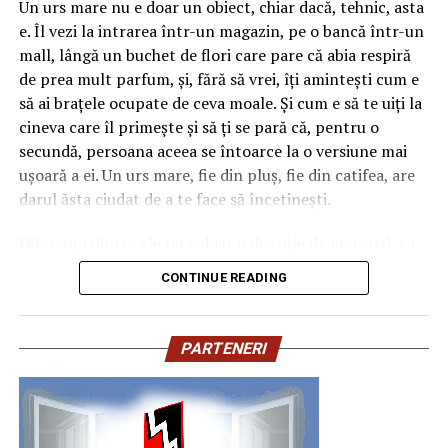
Un urs mare nu e doar un obiect, chiar dacă, tehnic, asta
24 februarie.
e. Îl vezi la intrarea într-un magazin, pe o bancă într-un
mall, lângă un buchet de flori care pare că abia respiră
După proiecțiile speciale din Arad, Timișoara, Alba Iulia,
de prea mult parfum, și, fără să vrei, îți amintești cum e
Sibiu, Brașov, Cluj-Napoca, Baia Mare, Oradea, cu săli
să ai brațele ocupate de ceva moale. Și cum e să te uiți la
pline, multe aplauze, râsete și discuții îndelungate cu
cineva care îl primește și să ți se pară că, pentru o
spectatorii curioși și încântați de poveste și de
secundă, persoana aceea se întoarce la o versiune mai
prestațiile actorilor, caravana
„În pielea mea”
continuă
ușoară a ei. Un urs mare, fie din pluș, fie din catifea, are
în mai multe orașe.
darul ăsta ciudat de a te face să încetinești.
Pe
11 februarie
va avea loc proiecția specială
„În pielea
Diferența dintre ele nu e doar o discuție de material, ca
mea”
de la
Cinema City din City Park Constanța
,
de la
și cum am compara o perdea cu alta. Se simte în palmă,
18:30
, unde
regizorul Paul Decu și actrița Azaleea
CONTINUE READING
se vede în lumină, se aude aproape, în felul în care
Necula
, originari din Constanța și împrejurimi, vor
foșnește ușor când îl strângi. Și, da, se simte și în viața
prezenta filmul alături de colegii lor
Ioana State,
de după, în zilele de praf, în accidentele inevitabile cu
Alexandra Răduță și Gabriel Vatavu.
PARTENERI
cafea, în îmbrățișările prea entuziaste ale unui copil sau
în felul în care o pisică decide că acesta e noul ei tron.
Cinema City Shopping City Galați
invită spectatorii
pe
12 februarie de la 18:30
la întâlnirea cu actrițele
Ioana
Ce înseamnă, de fapt, plușul
State și Azaleea Necula și regizorul Paul Decu.