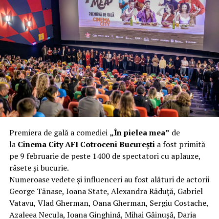
(sunet), Anca Miron (scenografie), Francisca Vass
(costume)
.
O comedie actuală și colorată, filmul
„În pielea mea”
are premiera națională pe 10 februarie, distribuit de
T.R.I.B.E. Films.
Mai multe detalii, imagini de la filmări, fragmente din
film și declarații din partea actorilor sunt disponibile pe
paginile social media ale filmului de
Facebook
,
Instagram
,
TikTok
.
Premiera de gală a comediei
„În pielea mea”
de
„În Pielea Mea”
este un film produs de: CB MOTION
la
Cinema City AFI Cotroceni București
a fost primită
PICTURES.
pe 9 februarie de peste 1400 de spectatori cu aplauze,
râsete și bucurie.
Producător asociat: MAGNETIC MEDIA PRODUCTIONS;
Numeroase vedete și influenceri au fost alături de actorii
Producător executiv: Adela Mara.
George Tănase, Ioana State, Alexandra Răduță, Gabriel
Manager producție: Iulia Cezara Roșu.
Vatavu, Vlad Gherman, Oana Gherman, Sergiu Costache,
Casting: ELEPHANT MEDIA.
Azaleea Necula, Ioana Ginghină, Mihai Găinușă, Daria