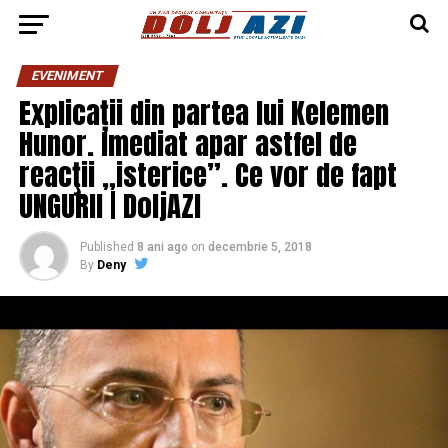
EVENIMENT
Explicații din partea lui Kelemen
Hunor. Imediat apar astfel de
reacţii „isterice”. Ce vor de fapt
UNGURII | DoljAZI
Published
8 ani ago
on
decembrie 5, 2018
By
Deny