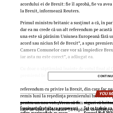
acordului ei de Brexit: fie îl aprobă, fie va avea
la Brexit, informează Reuters.
Primul ministru britanic a susţinut a că, în pa
dar ea nu crede că un alt referendum pe acastă 
una este să părăsim Uniunea Europeană fără 
acord sau niciun fel de Brexit”, a spus premieru
Camera Comunelor care vor să împiedice Brexit
iar asta nu este corect”, a adăugat ea.
Cu doar o săptămână înainte de votul final al
premierul britanic Theresa May este somat să
CONTINU
locuitorii insulei să îşi decidă viitorul.Un gru
referendum cu privire la Brexit, din care fac pa
YOU M
remis luni la reşedinţa premierului britanic o
pentru un nou vot. „Vrem să fim siguri că britan
EvenimenteGratuite.ro promovează
Tot ce trebuie sa 
care ne sunt prezentate”, a explicat deputata 