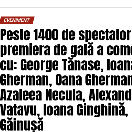
O comedie savuroasă despre un „schimb de roluri” pe
unui weekend, ce se dovedește un mod haios prin ca
EVENIMENT
mai bine partenerii și să renunțe la orgolii și precon
Peste 1400 de spectatori
experiență de cinema relaxantă și amuzantă.
premiera de gală a come
Regizorul și scenaristul Paul Decu
, absolvent a
„I.L.Caragiale” și al masteratului în regie de film 
cu: George Tănase, Ioana
realizarea primului său lungmetraj cu o echipă de p
Pădurețu (imagine), Bogdan Ivanovici (sunet),
Gherman, Oana Gherman,
Vass (costume)
.
Azaleea Necula, Alexand
O comedie actuală și colorată, filmul
„În pielea 
februarie, distribuit de T.R.I.B.E. Films.
Vatavu, Ioana Ginghină,
Mai multe detalii, imagini de la filmări, fragmente d
Găinușă
sunt disponibile pe paginile social media ale filmu