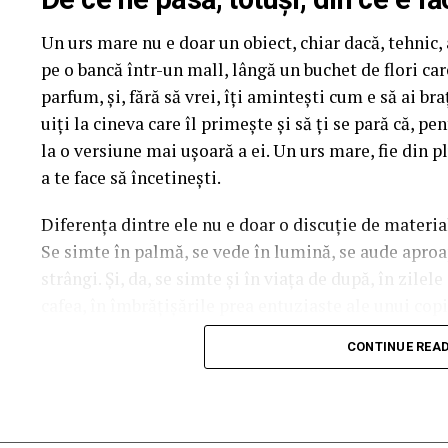
mea” se pot înscrie în cursa pentru un iPhone 17 Pr
Un urs mare nu e doar un obiect, chiar dacă, tehnic, a
biletului la cinema în
formularul dedicat concursul
pe o bancă într-un mall, lângă un buchet de flori ca
sorți pe 24 februarie.
parfum, și, fără să vrei, îți amintești cum e să ai b
După proiecțiile speciale din Arad, Timișoara, Alba 
uiți la cineva care îl primește și să ți se pară că, p
Mare, Oradea, cu săli pline, multe aplauze, râsete ș
la o versiune mai ușoară a ei. Un urs mare, fie din pl
curioși și încântați de poveste și de prestațiile act
a te face să încetinești.
în mai multe orașe.
Diferența dintre ele nu e doar o discuție de materia
Se simte în palmă, se vede în lumină, se aude aproape
Pe
11 februarie
va avea loc proiecția specială
„În 
strângi. Și, da, se simte și în viața de după, în zilel
Park Constanța
,
de la 18:30
, unde
regizorul Pau
cafea, în îmbrățișările prea entuziaste ale unui copil
originari din Constanța și împrejurimi, vor prezenta
acesta e noul ei tron.
State, Alexandra Răduță și Gabriel Vatavu.
CONTINUE REA
Ce înseamnă, de fapt, plușul
Cinema City Shopping City Galați
invită specta
întâlnirea cu actrițele
Ioana State și Azaleea Nec
Plușul e genul acela de material care își face treaba