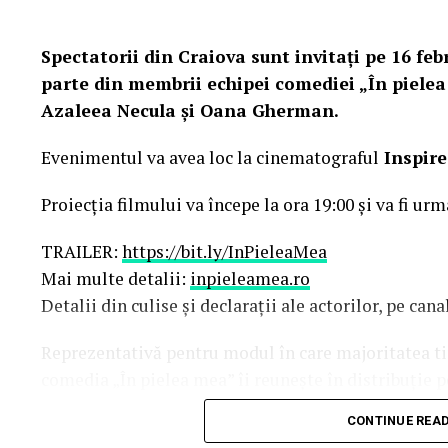
Spectatorii din Craiova sunt invitați pe 16 febr
parte din membrii echipei comediei „În pielea
Azaleea Necula și Oana Gherman.
Evenimentul va avea loc la cinematograful
Inspire
Proiecția filmului va începe la ora 19:00 și va fi urm
TRAILER:
https://bit.ly/InPieleaMea
Mai multe detalii:
inpieleamea.ro
Detalii din culise și declarații ale actorilor, pe ca
Reprezentativă pentru modul în care majoritatea tine
comedia „În pielea mea” îi reunește în distribuție 
Costache, Oana Gherman, Vlad Gherman, Azal
CONTINUE REA
Gabriel Vatavu, alături de Ioana Ginghină, Mi