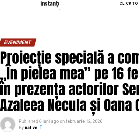
instanței supreme
CLICK T
EVENIMENT
Proiecție specială a com
„În pielea mea” pe 16 fe
în prezența actorilor Se
Azaleea Necula și Oana
Published
6 luni ago
on
februarie 12, 2026
By
native