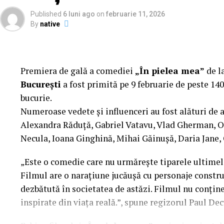
„În Pielea Mea”
este un film produs de: CB MO
Published
6 luni ago
on
februarie 11, 2026
By
native
Producător asociat: MAGNETIC MEDIA PRODUCTION
Manager producție: Iulia Cezara Roșu.
Casting: ELEPHANT MEDIA.
Premiera de gală a comediei
„În pielea mea”
de l
București
a fost primită pe 9 februarie de peste 140
Realizat cu sprijinul:
bucurie.
Numeroase vedete și influenceri au fost alături de 
Co-finanțatori:
C&C HOUSE RESIDENCE, S&I BE
Alexandra Răduță, Gabriel Vatavu, Vlad Gherman, 
FREON
Necula, Ioana Ginghină, Mihai Găinușă, Daria Jane,
Sponsori
: CLINICA RMN TINERETULUI; CLINIC
„Este o comedie care nu urmărește tiparele ultimelo
PALACE; ȘERBAN & ASOCIAȚII; ESTEEM BODY SC
Filmul are o narațiune jucăușă cu personaje construi
MERLIN’S; DOWNTOWN FITNESS MATEI BASARA
dezbătută în societatea de astăzi. Filmul nu conține 
PESCAR; UNIVERSITATEA DE ȘTIINȚE AGRONOMI
inspirate din viața reală.”, spune regizorul Paul Dec
BUCUREȘTI