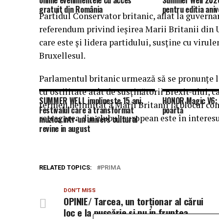
online evenimentele cu acces
Summer Well 2026
gratuit din România
pentru editia aniv
Partidul Conservator britanic, aflat la guverna
referendum privind ieşirea Marii Britanii din
care este şi lidera partidului, susţine cu virul
Bruxellesul.
Parlamentul britanic urmează să se pronunţe la
cu ostilitate atât de susţinătorii Brexit-ului, 
SUMMER WELL implineste 15 ani.
HONOR Magic V6: 
termen nelimitat a Marii Britanii la blocul comu
Festivalul care a transformat
poartă
retragerea din clubul european este în interes
muzica intr-un univers cultural
revine in august
RELATED TOPICS:
PRIMA
DON'T MISS
OPINIE/ Tarcea, un torționar al cărui
loc e la pușcărie si nu in fruntea