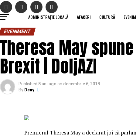
ADMINISTRAȚIE LOCALĂ
AFACERI
CULTURĂ
EVENI
EVENIMENT
Theresa May spune c
Brexit | DoljAZI
Published
8 ani ago
on
decembrie 6, 2018
By
Deny
Premierul Theresa May a declarat joi că parlame