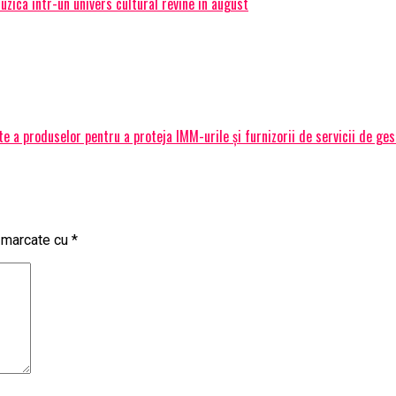
ica intr-un univers cultural revine in august
 a produselor pentru a proteja IMM-urile și furnizorii de servicii de ge
t marcate cu
*