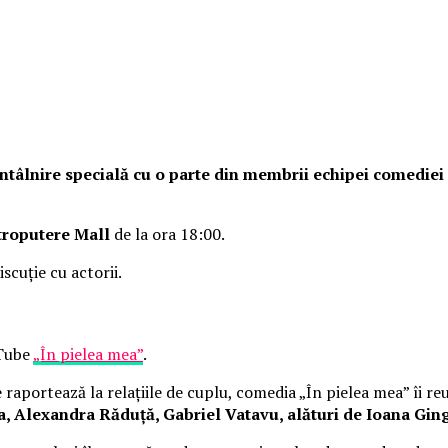
o întâlnire specială cu o parte din membrii echipei comedie
troputere Mall
de la ora 18:00.
iscuție cu actorii.
uTube
„În pielea mea”
.
raportează la relațiile de cuplu, comedia „În pielea mea” îi re
Alexandra Răduță, Gabriel Vatavu, alături de Ioana Ging