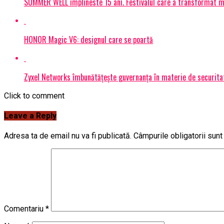
SUMMER WELL implineste 15 ani. Festivalul care a transformat muz
HONOR Magic V6: designul care se poartă
Zyxel Networks îmbunătățește guvernanța în materie de securitate
Click to comment
Leave a Reply
Adresa ta de email nu va fi publicată.
Câmpurile obligatorii sun
Comentariu
*