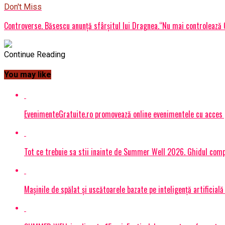
Don't Miss
Controverse. Băsescu anunță sfârșitul lui Dragnea.“Nu mai controlează 
Continue Reading
You may like
EvenimenteGratuite.ro promovează online evenimentele cu acces
Tot ce trebuie sa stii inainte de Summer Well 2026. Ghidul compl
Mașinile de spălat și uscătoarele bazate pe inteligență artificială