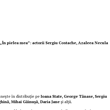
i „În pielea mea”: actorii Sergiu Costache, Azaleea Necula
unește în distribuție pe
Ioana State, George Tănase, Sergiu
hină, Mihai Găinușă, Daria Jane
și alții.