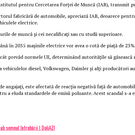
Institutul pentru Cercetarea Forţei de Muncă (IAB), transmit p
ectorul fabricării de automobile, apreciază IAB, deoarece pen
iculele electrice.
ocurile de muncă şi cei necalificaţi sau cu studii superioare.
nă în 2035 maşinile electrice vor avea o cotă de piaţă de 23%
ecât prevăd normele UE, determinând autorităţile să găsească
 a vehiculelor diesel, Volkswagen, Daimler şi alţi producători a
 angajaţi, este afectată de reacţia negativă faţă de automobi
 a eluda standardele de emisii poluante. Acest scandal s-a extin
sub semnul întrebării | DoljAZI