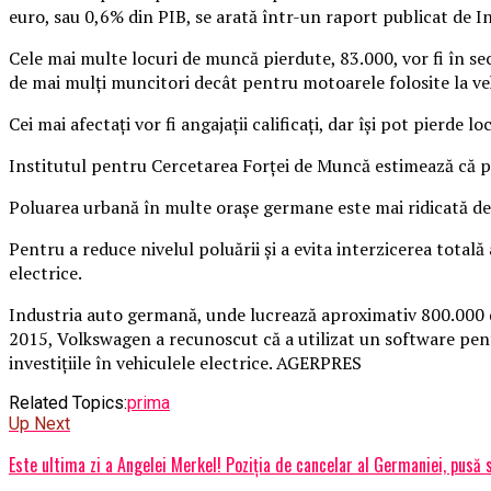
euro, sau 0,6% din PIB, se arată într-un raport publicat de 
Cele mai multe locuri de muncă pierdute, 83.000, vor fi în s
de mai mulţi muncitori decât pentru motoarele folosite la veh
Cei mai afectaţi vor fi angajaţii calificaţi, dar îşi pot pierde l
Institutul pentru Cercetarea Forţei de Muncă estimează că pâ
Poluarea urbană în multe oraşe germane este mai ridicată d
Pentru a reduce nivelul poluării şi a evita interzicerea totală
electrice.
Industria auto germană, unde lucrează aproximativ 800.000 de
2015, Volkswagen a recunoscut că a utilizat un software pentru
investiţiile în vehiculele electrice. AGERPRES
Related Topics:
prima
Up Next
Este ultima zi a Angelei Merkel! Poziția de cancelar al Germaniei, pusă 