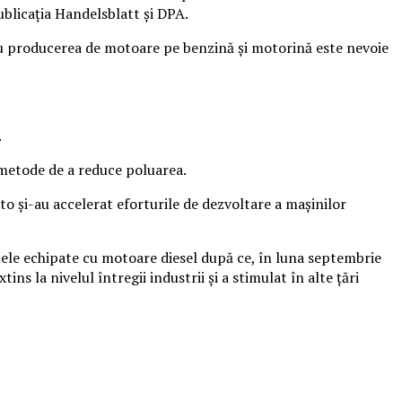
ublicaţia Handelsblatt şi DPA.
tru producerea de motoare pe benzină şi motorină este nevoie
.
 metode de a reduce poluarea.
uto şi-au accelerat eforturile de dezvoltare a maşinilor
lele echipate cu motoare diesel după ce, în luna septembrie
s la nivelul întregii industrii şi a stimulat în alte ţări