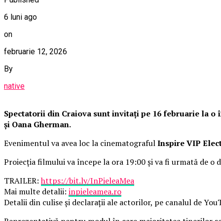
6 luni ago
on
februarie 12, 2026
By
native
Spectatorii din Craiova sunt invitați pe 16 februarie la 
și Oana Gherman.
Evenimentul va avea loc la cinematograful
Inspire VIP Elec
Proiecția filmului va începe la ora 19:00 și va fi urmată de o d
TRAILER:
https://bit.ly/InPieleaMea
Mai multe detalii:
inpieleamea.ro
Detalii din culise și declarații ale actorilor, pe canalul de Yo
Reprezentativă pentru modul în care majoritatea tinerilor se 