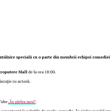
o întâlnire specială cu o parte din membrii echipei comedie
troputere Mall
de la ora 18:00.
iscuție cu actorii.
uTube
„În pielea mea”
.
raportează la relațiile de cuplu, comedia „În pielea mea” îi re