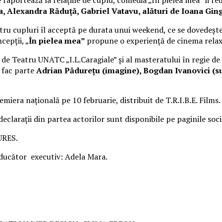
Alexandra Răduță, Gabriel Vatavu, alături de Ioana Ging
ru cupluri îl acceptă pe durata unui weekend, ce se dovedește
cepții, „
În pielea mea”
propune o experiență de cinema rela
i de Teatru UNATC „I.L.Caragiale” și al masteratului în regie de
e fac parte
Adrian Pădurețu (imagine), Bogdan Ivanovici (su
miera națională pe 10 februarie, distribuit de T.R.I.B.E. Films.
 declarații din partea actorilor sunt disponibile pe paginile soc
URES.
cător executiv: Adela Mara.