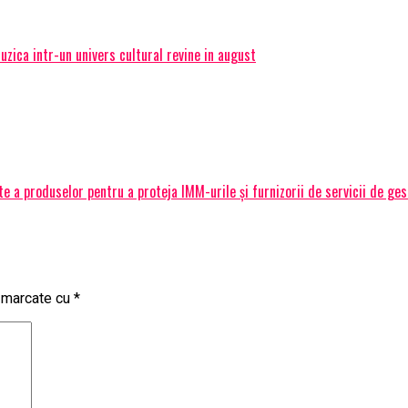
ica intr-un univers cultural revine in august
 a produselor pentru a proteja IMM-urile și furnizorii de servicii de ge
t marcate cu
*