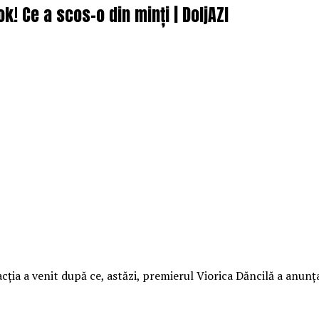
k! Ce a scos-o din minți | DoljAZI
cția a venit după ce, astăzi, premierul Viorica Dăncilă a anunț