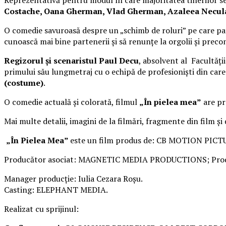
Costache, Oana Gherman, Vlad Gherman, Azaleea Necula, 
O comedie savuroasă despre un „schimb de roluri” pe care pat
cunoască mai bine partenerii și să renunțe la orgolii și precon
Regizorul și scenaristul Paul Decu
, absolvent al Facultăți
primului său lungmetraj cu o echipă de profesioniști din car
(costume)
.
O comedie actuală și colorată, filmul
„În pielea mea”
are pre
Mai multe detalii, imagini de la filmări, fragmente din film și
„În Pielea Mea”
este un film produs de: CB MOTION PICT
Producător asociat: MAGNETIC MEDIA PRODUCTIONS; Produ
Manager producție: Iulia Cezara Roșu.
Casting: ELEPHANT MEDIA.
Realizat cu sprijinul: