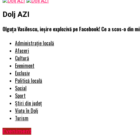
Dolj AZI
Olguța Vasilescu, ieșire explozivă pe Facebook! Ce a scos-o din min
Administrație locală
Afaceri
Cultură
Eveniment
Exclusiv
Politică locală
Social
Sport
Știri din județ
Viața în Dolj
Turism
Eveniment