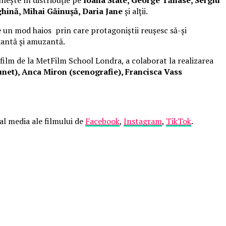
hină, Mihai Găinușă, Daria Jane
și alții.
 un mod haios prin care protagoniștii reușesc să-și
xantă și amuzantă.
 film de la MetFilm School Londra, a colaborat la realizarea
net), Anca Miron (scenografie), Francisca Vass
ial media ale filmului de
Facebook
,
Instagram
,
TikTok
.