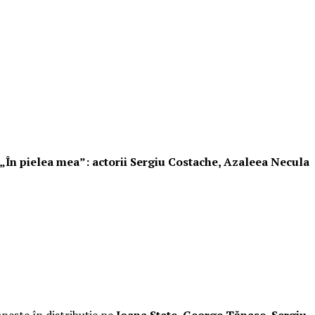
i „În pielea mea”: actorii Sergiu Costache, Azaleea Necula
unește în distribuție pe
Ioana State, George Tănase, Sergiu