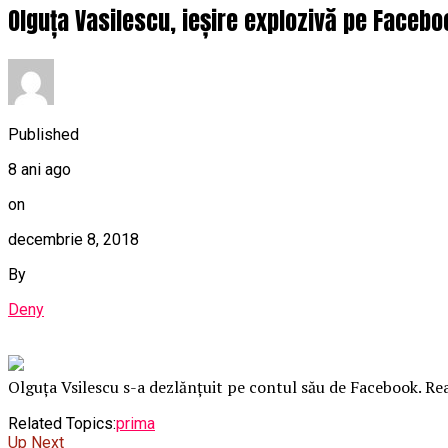
Olguța Vasilescu, ieșire explozivă pe Faceboo
Published
8 ani ago
on
decembrie 8, 2018
By
Deny
Olguța Vsilescu s-a dezlănțuit pe contul său de Facebook. Rea
Related Topics:
prima
Up Next