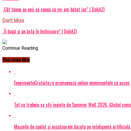
,,Cât tupeu au unii să spună că mi-am bătut joc” | DoljAZI
Don't Miss
„Îl bagă și pe ăsta în închisoare” | DoljAZI
Continue Reading
You may like
EvenimenteGratuite.ro promovează online evenimentele cu acces
Tot ce trebuie sa stii inainte de Summer Well 2026. Ghidul compl
Mașinile de spălat și uscătoarele bazate pe inteligență artificială