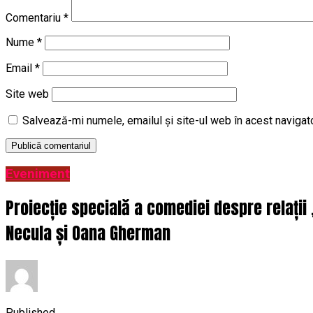
Comentariu
*
Nume
*
Email
*
Site web
Salvează-mi numele, emailul și site-ul web în acest navigat
Eveniment
Proiecție specială a comediei despre relații
Necula și Oana Gherman
Published