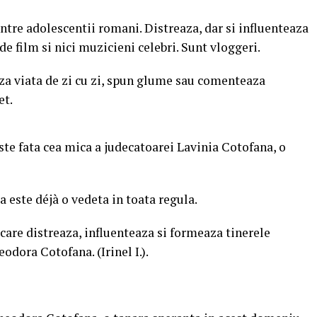
intre adolescentii romani. Distreaza, dar si influenteaza
de film si nici muzicieni celebri. Sunt vloggeri.
aza viata de zi cu zi, spun glume sau comenteaza
et.
te fata cea mica a judecatoarei Lavinia Cotofana, o
este déjà o vedeta in toata regula.
 care distreaza, influenteaza si formeaza tinerele
odora Cotofana. (Irinel I.).