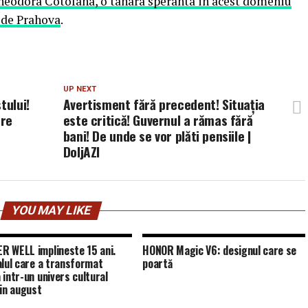
ora Cotofana, o tanara speranta in acest domeniu
v de Prahova
.
UP NEXT
tului!
Avertisment fără precedent! Situația
tre
este critică! Guvernul a rămas fără
bani! De unde se vor plăti pensiile |
DoljAZI
YOU MAY LIKE
 WELL implineste 15 ani.
HONOR Magic V6: designul care se
alul care a transformat
poartă
 intr-un univers cultural
 in august