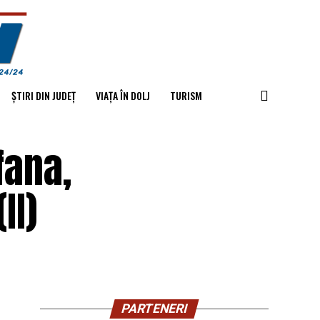
ȘTIRI DIN JUDEȚ
VIAȚA ÎN DOLJ
TURISM
fana,
II)
PARTENERI