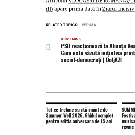
Articolul
VLOGGERI DE ROMANIA/Theod
(II)
apare prima dată în
Ziarul Incisi
RELATED TOPICS:
PRIMA
DON'T MISS
PSD reacționează la Alianța Ves
Cum este văzută inițiativa prin
social-democrați | DoljAZI
Tot ce trebuie sa stii inainte de
SUMMER
Summer Well 2026. Ghidul complet
Festiv
pentru editia aniversara de 15 ani
muzica
revine