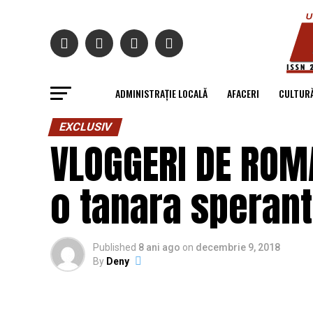
ADMINISTRAȚIE LOCALĂ
AFACERI
CULTUR
EXCLUSIV
VLOGGERI DE ROM
o tanara sperant
Published
8 ani ago
on
decembrie 9, 2018
By
Deny