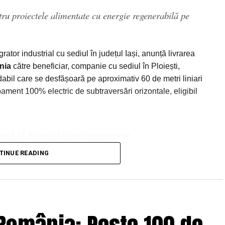
tru proiectele alimentate cu energie regenerabilă pe
tor industrial cu sediul în județul Iași, anunță livrarea
nia
către beneficiar, companie cu sediul în Ploiești,
bil care se desfășoară pe aproximativ 60 de metri liniari
ment 100% electric de subtraversări orizontale, eligibil
ral al finanțărilor europene
TINUE READING
a echipamentele achiziționate din fonduri europene și
ență (PNRR) să fie 100% electrice, fără emisii directe.
echipamentele eligibile sunt frecvent destinate utilizării
e energie electrică lipsește sau este insuficientă, iar
 diesel — contravin chiar principiului pentru care s-au