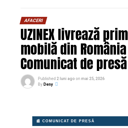
AFACERI
UZINEX livrează prim
mobilă din România 
Comunicat de presă
Published
2 luni ago
on
mai 25, 2026
By
Deny
📰 COMUNICAT DE PRESĂ