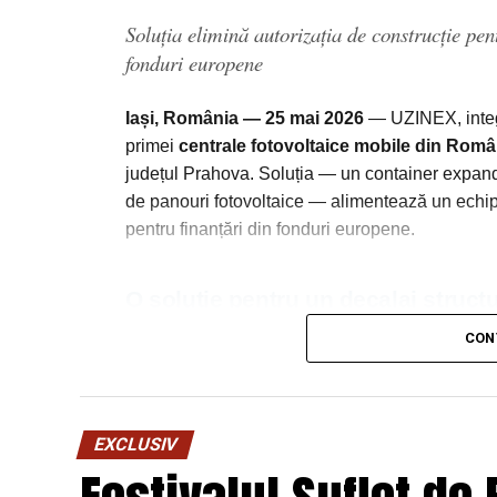
Soluția elimină autorizația de construcție pen
fonduri europene
Iași, România — 25 mai 2026
— UZINEX, integra
primei
centrale fotovoltaice mobile din Româ
județul Prahova. Soluția — un container expanda
de panouri fotovoltaice — alimentează un echipa
pentru finanțări din fonduri europene.
O soluție pentru un decalaj structu
CON
Legislația actuală a Uniunii Europene impune c
prin Programul Național de Redresare și Rezili
Această cerință a creat un decalaj operațional: 
pe șantiere izolate, acolo unde rețeaua publică d
EXCLUSIV
soluțiile clasice de alimentare — generatoarele