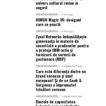
univers cultural revine in
august
UNCATEGORIZED
6 zile ago
HONOR Magic V6: designul
care se poartă
UNCATEGORIZED
6 zile ago
Zyxel Networks îmbunătățește
guvernanța în materie de
securitate a produselor pentru
a proteja IMM-urile și
furnizorii de servicii de
gestionare (MSP)
UNCATEGORIZED
o săptămână ago
Care este diferența dintre un
brand coreean și unul
european? Și de ce Geek &
Gorgeous a împrumutat
trăsături coreene
UNCATEGORIZED
o săptămână ago
Dincolo de capacitatea