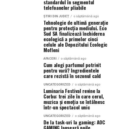
standardul în segmentul
telefoanelor pliabile
ȘTIRI DIN JUDEȚ
o săptămână ago
Tehnologie de ultimă generație
pentru protecția mediului. Eco
Sud SA finalizează închiderea
ecologică a primelor cinci
celule ale Depozitului Ecologic
Mofleni
AFACERI
o săptămână ago
Cum alegi parfumul potrivit
pentru vară? Ingredientele
care rezistă în sezonul cald
UNCATEGORIZED
o săptămână ago
Luminaria Festival revine la
Corbu: trei zile în care cerul,
muzica și emoția se întâlnesc
într-un spectacol unic
UNCATEGORIZED
o săptămână ago
De la task-uri la gaming: AOC
GAMING lansează noile