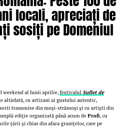
 România: Peste 100 de
ni locali, apreciați de
esupune un parcurs birocratic de minimum șase luni —
ți sosiți pe Domeniul
iz ANRE — și o instalare permanentă într-o singură
r mobile care se relochează de la un proiect la altul.
EX rezolvă simultan ambele probleme: este integrată
orizație de construcție și se redislocă împreună cu echipa
r
centrale fotovoltaice mobile
 din gama UZINEX de
,
l weekend al lunii aprilie,
festivalul
Suflet de
e altădată, cu artizani ai gustului autentic,
 electric de subtraversări orizontale și a sculelor
erii transmise din moși-strămoși și cu artiști din
ai amplă ediție organizată până acum de
Profi
, cu
ile țării și chiar din afara granițelor, care pe