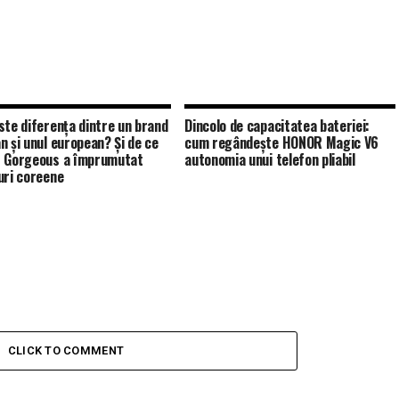
ste diferența dintre un brand
Dincolo de capacitatea bateriei:
n și unul european? Și de ce
cum regândește HONOR Magic V6
 Gorgeous a împrumutat
autonomia unui telefon pliabil
uri coreene
CLICK TO COMMENT