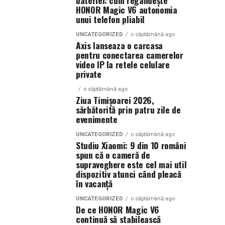
bateriei: cum regândește
HONOR Magic V6 autonomia
unui telefon pliabil
UNCATEGORIZED
o săptămână ago
Axis lanseaza o carcasa
pentru conectarea camerelor
video IP la retele celulare
private
o săptămână ago
Ziua Timișoarei 2026,
sărbătorită prin patru zile de
evenimente
UNCATEGORIZED
o săptămână ago
Studiu Xiaomi: 9 din 10 români
spun că o cameră de
supraveghere este cel mai util
dispozitiv atunci când pleacă
în vacanță
UNCATEGORIZED
o săptămână ago
De ce HONOR Magic V6
continuă să stabilească