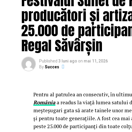
Festivalul Suflet de
cheltuit banii europeni.
producători și artiza
Centrala fotovoltaică fixă, ca alternativă, pr
25.000 de participan
autorizație de construcție, racord la rețea, av
locație, în contradicție cu specificul șantierelo
Regal Săvârșin
Centrala fotovoltaică mobilă
livrată de UZIN
într-un container transportabil, nu necesită aut
Published
3 luni ago
on
mai 11, 2026
client la fiecare nou șantier.
By
Succes
Configurația livrată către beneficia
Modelul livrat reprezintă varianta compactă
Pentru al patrulea an consecutiv, în ultimu
România
a readus la viață lumea satului d
dimensionată pentru alimentarea unui echipament
meșteșugari gata să arate tainele unor mes
auxiliare de șantier.
și pentru toate generațiile. A fost cea m
peste 25.000 de participanți din toate colțur
Specificații tehnice principale: