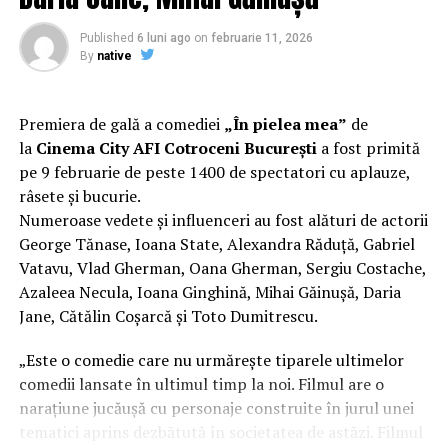
Regizorul și scenaristul Paul Decu
, absolvent al
Facultății de Teatru UNATC „I.L.Caragiale” și al
Published
6 luni ago
on
februarie 11, 2026
masteratului în regie de film de la MetFilm School
By
native
Londra, a colaborat la realizarea primului său
lungmetraj cu o echipă de profesioniști din care fac
parte
Adrian Pădurețu (imagine), Bogdan Ivanovici
Premiera de gală a comediei
„În pielea mea”
de
(sunet), Anca Miron (scenografie), Francisca Vass
la
Cinema City AFI Cotroceni București
a fost primită
(costume)
.
pe 9 februarie de peste 1400 de spectatori cu aplauze,
râsete și bucurie.
O comedie actuală și colorată, filmul
„În pielea mea”
Numeroase vedete și influenceri au fost alături de actorii
are premiera națională pe 10 februarie, distribuit de
George Tănase, Ioana State, Alexandra Răduță, Gabriel
T.R.I.B.E. Films.
Vatavu, Vlad Gherman, Oana Gherman, Sergiu Costache,
Azaleea Necula, Ioana Ginghină, Mihai Găinușă, Daria
Mai multe detalii, imagini de la filmări, fragmente din
Jane, Cătălin Coșarcă și Toto Dumitrescu.
film și declarații din partea actorilor sunt disponibile pe
paginile social media ale filmului de
Facebook
,
„Este o comedie care nu urmărește tiparele ultimelor
Instagram
,
TikTok
.
comedii lansate în ultimul timp la noi. Filmul are o
narațiune jucăușă cu personaje construite în jurul unei
„În Pielea Mea”
este un film produs de: CB MOTION
tematici aprins dezbătută în societatea de astăzi. Filmul
PICTURES.