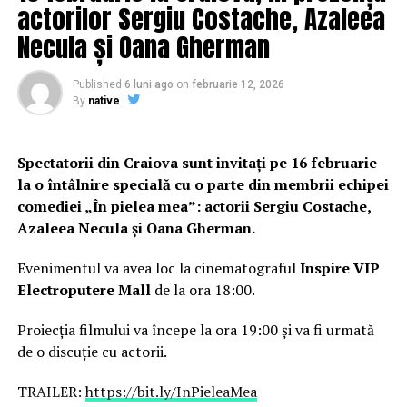
actorilor Sergiu Costache, Azaleea
treilea grup din Camera Deputaţilor ca număr de
Necula și Oana Gherman
deputaţi”, declara Victor Ponta, săptămâna trecută.
Published
6 luni ago
on
februarie 12, 2026
RELATED TOPICS:
PRIMA
By
native
UP NEXT
Totul s-a confirmat în prag de sărbători! Vești imense
pentru salariați | DoljAZI
Spectatorii din Craiova sunt invitați pe 16 februarie
la o întâlnire specială cu o parte din membrii echipei
DON'T MISS
comediei „În pielea mea”: actorii Sergiu Costache,
„O informație certă… NU va candida la alegerile
prezidențiale!” | DoljAZI
Azaleea Necula și Oana Gherman.
Evenimentul va avea loc la cinematograful
Inspire VIP
Electroputere Mall
de la ora 18:00.
Proiecția filmului va începe la ora 19:00 și va fi urmată
de o discuție cu actorii.
TRAILER:
https://bit.ly/InPieleaMea