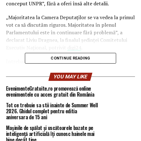
conceput UNPR”, fără a oferi însă alte detalii.
„Majoritatea la Camera Deputaţilor se va vedea la primul
vot ca să discutăm riguros. Majoritatea în plenul
Parlamentului este în continuare fără problemă”, a
declarat Liviu Dragnea, la finalul şedinţei Comitetului
Executiv Naţional, potrivit
digi24
.
CONTINUE READING
Întrebat dacă poartă negocieri cu UDMR şi cu
minorităţile naţionale pentru a se asigura că sunt
adoptate proiectele importante pentru coaliţia PSD-
YOU MAY LIKE
ALDE, Dragnea a răspuns: „Nu, lucrăm şi procedăm
EvenimenteGratuite.ro promovează online
exact cum am procedat şi până acum”.
evenimentele cu acces gratuit din România
Tot ce trebuie sa stii inainte de Summer Well
Cât despre Pro România, formaţiunea condusă de fostul
2026. Ghidul complet pentru editia
său coleg şi şef de partid Victor Ponta, Liviu Dragnea a
aniversara de 15 ani
declarat că partidul „este conceput de aceiaşi oameni
Mașinile de spălat și uscătoarele bazate pe
care au conceput UNPR. Nu vreau să fac comparaţie cu
inteligență artificială îți cunosc hainele mai
UNPR pentru că aş jigni colegii de la UNPR”, a mai spus
bine decât tine