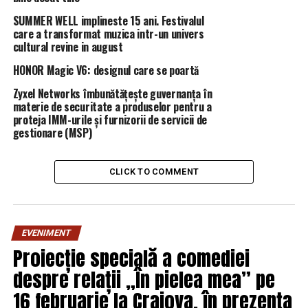
liderul PSD.
SUMMER WELL implineste 15 ani. Festivalul
care a transformat muzica intr-un univers
Acesta a făcut referire şi la liderul deputaţilor PNL,
cultural revine in august
Raluca Turcan, şi la declaraţiile făcute de aceasta cu
privire la decizia majorităţii ca liderii de grup să nu mai
HONOR Magic V6: designul care se poartă
vorbească în şedinţele Biroului Permanent al Camerei.
Zyxel Networks îmbunătățește guvernanța în
„Bate câmpii”, a spus Dragnea.
materie de securitate a produselor pentru a
proteja IMM-urile și furnizorii de servicii de
La începutul săptămânii trecute, patru deputaţi PSD,
gestionare (MSP)
inclusiv liderul PSD Caraş Severin, au decis să părăsească
formaţiunea condusă de Liviu Dragnea. Consecinţa este
CLICK TO COMMENT
că alianţa PSD-ALDE a pierdut majoritatea în Camera
Deputaţilor, având cu doi aleşi mai puţin decât minimul
necesar.
EVENIMENT
În plus, pe surse s-a vehiculat zilele acestea, că alţi trei
Proiecție specială a comediei
parlamentari ar fi pregătiţi să treacă de la PSD la Pro
despre relații „În pielea mea” pe
România.
16 februarie la Craiova, în prezența
„Eu cred că, până la 1 februarie, Pro România va avea al