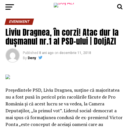
EVENIMENT
Liviu Dragnea, în corzi! Atac dur la
dușmanul nr.1 al PSD-ului | DoljAZI
Published
8 ani ago
on
decembrie 11, 2018
By
Deny
Preşedintele PSD, Liviu Dragnea, susţine că majoritatea
nu a fost pusă în pericol prin racolările făcute de Pro
România şi că acest lucru se va vedea, la Camera
Deputaţilor, „la primul vot”. Liderul social-democrat a
mai spus că formaţiunea condusă de ex-premierul Victor
Ponta „este conceput de aceiaşi oameni care au