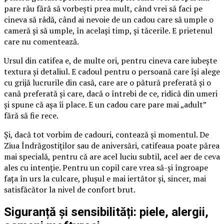
pare rău fără să vorbești prea mult, când vrei să faci pe
cineva să râdă, când ai nevoie de un cadou care să umple o
cameră și să umple, în același timp, și tăcerile. E prietenul
care nu comentează.
Ursul din catifea e, de multe ori, pentru cineva care iubește
textura și detaliul. E cadoul pentru o persoană care își alege
cu grijă lucrurile din casă, care are o pătură preferată și o
cană preferată și care, dacă o întrebi de ce, ridică din umeri
și spune că așa îi place. E un cadou care pare mai „adult”
fără să fie rece.
Și, dacă tot vorbim de cadouri, contează și momentul. De
Ziua Îndrăgostiților sau de aniversări, catifeaua poate părea
mai specială, pentru că are acel luciu subtil, acel aer de ceva
ales cu intenție. Pentru un copil care vrea să-și îngroape
fața în urs la culcare, plușul e mai iertător și, sincer, mai
satisfăcător la nivel de confort brut.
Siguranță și sensibilități: piele, alergii,