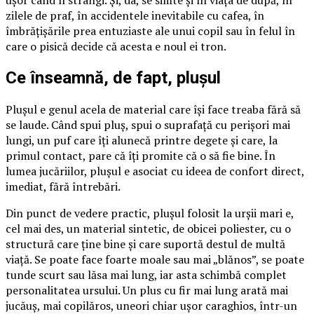
ușor când îl strângi. Și, da, se simte și în viața de după, în
zilele de praf, în accidentele inevitabile cu cafea, în
îmbrățișările prea entuziaste ale unui copil sau în felul în
care o pisică decide că acesta e noul ei tron.
Ce înseamnă, de fapt, plușul
Plușul e genul acela de material care își face treaba fără să
se laude. Când spui pluș, spui o suprafață cu perișori mai
lungi, un puf care îți alunecă printre degete și care, la
primul contact, pare că îți promite că o să fie bine. În
lumea jucăriilor, plușul e asociat cu ideea de confort direct,
imediat, fără întrebări.
Din punct de vedere practic, plușul folosit la urșii mari e,
cel mai des, un material sintetic, de obicei poliester, cu o
structură care ține bine și care suportă destul de multă
viață. Se poate face foarte moale sau mai „blănos”, se poate
tunde scurt sau lăsa mai lung, iar asta schimbă complet
personalitatea ursului. Un plus cu fir mai lung arată mai
jucăuș, mai copilăros, uneori chiar ușor caraghios, într-un