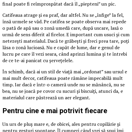
final poate fi reîmprospătat dacă îl „piepteni” un pic.
Catifeaua atrage și ea praf, dar altfel. Nu se „înfige” la fel,
însă urmele se văd. Pe catifea se poate observa mai repede
o pată de apă sau o zonă umedă care, după uscare, lasă o
urmă de sens diferit al firelor. E important cum usuci și cum
netezești materialul. Dacă te grăbești și freci prea tare, poți
lăsa o zonă lucioasă. Nu e capăt de lume, dar e genul de
lucru pe care îl vezi seara, când aprinzi lumina și te întrebi
de ce te-ai panicat cu șervețelele.
În schimb, dacă ai un stil de viață mai „ordonat” sau ursul e
mai mult decor, catifeaua poate rămâne impecabilă mult
timp. Iar dacă e într-o cameră unde nu se mănâncă, nu se
bea, nu se joacă pe covor cu sucuri și biscuiți, atunci da, e
materialul care păstrează un aer elegant.
Pentru cine e mai potrivit fiecare
Un urs de pluș mare e, de obicei, ales pentru copilărie și
pentru gesturi spontane. Îl cumperi când vrei să spui îmi