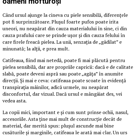
oameni mofturoși
Când ursul ajunge la cineva cu piele sensibilă, diferențele
pot fi surprinzătoare. Plușul foarte pufos poate irita
uneori, nu neapărat din cauza materialului în sine, ci din
cauza prafului care se prinde ușor și din cauza felului în
care firele freacă pielea. La unii, senzația de „gâdilat” e
minunată; la alții, e prea mult.
Catifeaua, fiind mai netedă, poate fi mai plăcută pentru
pielea sensibilă, dar are propriile capricii: dacă e de calitate
slabă, poate deveni aspră sau poate „agăța” în anumite
direcții. Și mai e ceva: catifeaua poate scoate în evidență
transpirația mâinilor, adică urmele, nu neapărat
disconfortul, dar vizual. Dacă ursul e mângâiat des, vei
vedea asta.
La copii mici, important e și cum sunt prinse ochii, nasul,
accesoriile. Asta ține mai mult de construcție decât de
material, dar merită spus: plușul ascunde mai bine
cusăturile și marginile, catifeaua le arată mai clar. Un urs