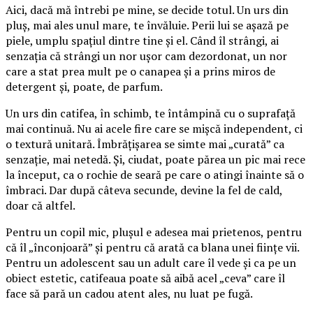
Aici, dacă mă întrebi pe mine, se decide totul. Un urs din
pluș, mai ales unul mare, te învăluie. Perii lui se așază pe
piele, umplu spațiul dintre tine și el. Când îl strângi, ai
senzația că strângi un nor ușor cam dezordonat, un nor
care a stat prea mult pe o canapea și a prins miros de
detergent și, poate, de parfum.
Un urs din catifea, în schimb, te întâmpină cu o suprafață
mai continuă. Nu ai acele fire care se mișcă independent, ci
o textură unitară. Îmbrățișarea se simte mai „curată” ca
senzație, mai netedă. Și, ciudat, poate părea un pic mai rece
la început, ca o rochie de seară pe care o atingi înainte să o
îmbraci. Dar după câteva secunde, devine la fel de cald,
doar că altfel.
Pentru un copil mic, plușul e adesea mai prietenos, pentru
că îl „înconjoară” și pentru că arată ca blana unei ființe vii.
Pentru un adolescent sau un adult care îl vede și ca pe un
obiect estetic, catifeaua poate să aibă acel „ceva” care îl
face să pară un cadou atent ales, nu luat pe fugă.