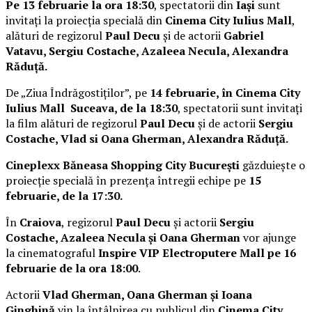
Pe 13 februarie la ora 18:30
, spectatorii din
Iași
sunt
invitați la proiecția specială din
Cinema City Iulius Mall
,
alături de regizorul
Paul Decu
și de actorii
Gabriel
Vatavu, Sergiu Costache, Azaleea Necula, Alexandra
Răduță.
De „Ziua Îndrăgostiților”, pe
14 februarie, în Cinema City
Iulius Mall Suceava, de la 18:30
, spectatorii sunt invitați
la film alături de regizorul
Paul Decu
și de actorii
Sergiu
Costache, Vlad si Oana Gherman, Alexandra Răduță.
Cineplexx Băneasa Shopping City București
găzduiește o
proiecție specială în prezența întregii echipe pe
15
februarie, de la 17:30.
În
Craiova
, regizorul
Paul Decu
și actorii
Sergiu
Costache, Azaleea Necula și Oana Gherman
vor ajunge
la cinematograful
Inspire VIP Electroputere Mall pe 16
februarie de la ora 18:00
.
Actorii
Vlad Gherman, Oana Gherman și Ioana
Ginghină
vin la întâlnirea cu publicul din
Cinema City