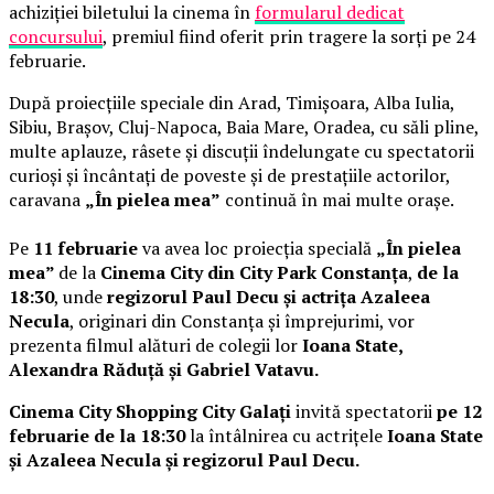
achiziției biletului la cinema în
formularul dedicat
concursului
, premiul fiind oferit prin tragere la sorți pe 24
februarie.
După proiecțiile speciale din Arad, Timișoara, Alba Iulia,
Sibiu, Brașov, Cluj-Napoca, Baia Mare, Oradea, cu săli pline,
multe aplauze, râsete și discuții îndelungate cu spectatorii
curioși și încântați de poveste și de prestațiile actorilor,
caravana
„În pielea mea”
continuă în mai multe orașe.
Pe
11 februarie
va avea loc proiecția specială
„În pielea
mea”
de la
Cinema City din City Park Constanța
,
de la
18:30
, unde
regizorul Paul Decu și actrița Azaleea
Necula
, originari din Constanța și împrejurimi, vor
prezenta filmul alături de colegii lor
Ioana State,
Alexandra Răduță și Gabriel Vatavu.
Cinema City Shopping City Galați
invită spectatorii
pe 12
februarie de la 18:30
la întâlnirea cu actrițele
Ioana State
și Azaleea Necula și regizorul Paul Decu.