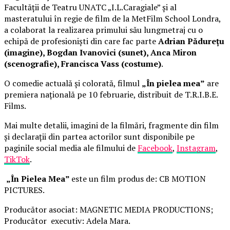
Facultății de Teatru UNATC „I.L.Caragiale” și al
masteratului în regie de film de la MetFilm School Londra,
a colaborat la realizarea primului său lungmetraj cu o
echipă de profesioniști din care fac parte
Adrian Pădurețu
(imagine), Bogdan Ivanovici (sunet), Anca Miron
(scenografie), Francisca Vass (costume)
.
O comedie actuală și colorată, filmul
„În pielea mea”
are
premiera națională pe 10 februarie, distribuit de T.R.I.B.E.
Films.
Mai multe detalii, imagini de la filmări, fragmente din film
și declarații din partea actorilor sunt disponibile pe
paginile social media ale filmului de
Facebook
,
Instagram
,
TikTok
.
„În Pielea Mea”
este un film produs de: CB MOTION
PICTURES.
Producător asociat: MAGNETIC MEDIA PRODUCTIONS;
Producător executiv: Adela Mara.