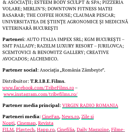
& ASOCIAȚII; ESTEEM BODY SCULPT & SPA; PIZZERIA
VOLARE; MERLIN’S; DOWNTOWN FITNESS MATEI
BASARAB; THE COFFEE HOUSE; CLAUMAR PESCAR;
UNIVERSITATEA DE ȘTIINȚE AGRONOMICE ȘI MEDICINĂ
VETERINARĂ BUCUREȘTI
Parteneri
: AUTO ITALIA IMPEX SRL; KGM BUCUREȘTI –
SMT PALLADY; RAZELM LUXURY RESORT – JURILOVCA;
SCEMTOVICI & BENOWITZ GALLERY; CREATIVE
AVOCADOS; ALCHEMICO.
Partener social
: Asociația „România Zâmbește”.
Distribuitor:
T.R.I.B.E. Films
.
www.facebook.com/TribeFilms.ro
–
www.instagram.com/tribefilms.ro/
Partener media principal
:
VIRGIN RADIO ROMANIA
Parteneri media
:
CineFan
,
News.ro
,
Zile și
Nopți
,
Cinemap
,
Revista
FILM
,
Playtech
,
Happ.ro
,
Cinefilia
,
Daily Magazine
,
Filme-