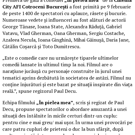
Premiera de gală a comediei
„În pielea mea”
de la
Cinema
City AFI Cotroceni București
a fost primită pe 9 februarie
de peste 1400 de spectatori cu aplauze, râsete și bucurie.
Numeroase vedete și influenceri au fost alături de actorii
George Tănase, Ioana State, Alexandra Răduță, Gabriel
Vatavu, Vlad Gherman, Oana Gherman, Sergiu Costache,
Azaleea Necula, Ioana Ginghină, Mihai Găinușă, Daria Jane,
Cătălin Coșarcă și Toto Dumitrescu.
„Este o comedie care nu urmărește tiparele ultimelor
comedii lansate în ultimul timp la noi. Filmul are o
narațiune jucăușă cu personaje construite în jurul unei
tematici aprins dezbătută în societatea de astăzi. Filmul nu
conține înjurături și este bazat pe situații inspirate din viața
reală.”, spune regizorul Paul Decu.
Echipa filmului
„În pielea mea”
, scris și regizat de Paul
Decu, propune spectatorilor o abordare amuzantă a unei
situații des întâlnite în micile certuri dintr-un cuplu:
pentru cine e mai greu/ mai ușor. În urma unei provocări pe
care patru cupluri de prieteni o duc la bun sfârșit, după