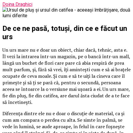
Doina Draghici
De ce ne pasă, totuși, din ce e făcut un
urs
Un urs mare nu e doar un obiect, chiar dacă, tehnic, asta e.
Îl vezi la intrarea într-un magazin, pe o bancă într-un mall,
lângă un buchet de flori care pare că abia respiră de prea
mult parfum, și, fără să vrei, îți amintești cum e să ai brațele
ocupate de ceva moale. Și cum e să te uiți la cineva care îl
primește și să ți se pară că, pentru o secundă, persoana
aceea se întoarce la o versiune mai ușoară a ei. Un urs mare,
fie din pluș, fie din catifea, are darul ăsta ciudat de a te face
să încetinești.
Diferența dintre ele nu e doar o discuție de material, ca și
cum am compara o perdea cu alta. Se simte în palmă, se
vede în lumină, se aude aproape, în felul în care foșnește