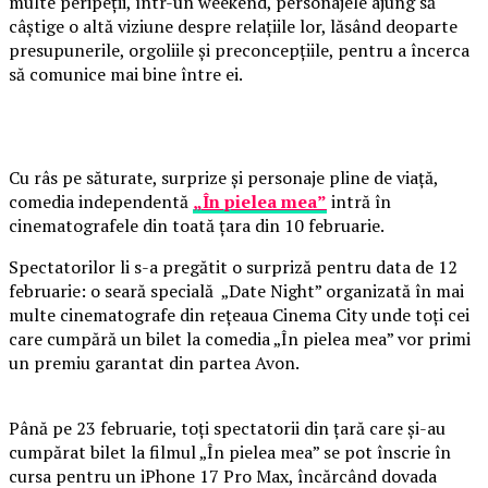
multe peripeții, într-un weekend, personajele ajung să
câștige o altă viziune despre relațiile lor, lăsând deoparte
presupunerile, orgoliile și preconcepțiile, pentru a încerca
să comunice mai bine între ei.
Cu râs pe săturate, surprize și personaje pline de viață,
comedia independentă
„În pielea mea”
intră în
cinematografele din toată țara din 10 februarie.
Spectatorilor li s-a pregătit o surpriză pentru data de 12
februarie: o seară specială „Date Night” organizată în mai
multe cinematografe din rețeaua Cinema City unde toți cei
care cumpără un bilet la comedia „În pielea mea” vor primi
un premiu garantat din partea Avon.
Până pe 23 februarie, toți spectatorii din țară care și-au
cumpărat bilet la filmul „În pielea mea” se pot înscrie în
cursa pentru un iPhone 17 Pro Max, încărcând dovada