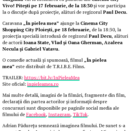
Vivo! Pitești pe 17 februarie, de la 18:30
și vor participa
la o discuție după proiecție, alături de regizorul
Paul Decu.
Caravana
„În pielea mea”
ajunge la
Cinema City
Shopping City Ploiești, pe 18 februarie,
de la 18:30, la
proiecția specială introdusă de regizorul
Paul Decu
, alături
de actorii
Ioana State, Vlad și Oana Gherman, Azaleea
Necula și Gabriel Vatavu.
O comedie actuală și spumoasă, filmul
„În pielea
mea”
este distribuit de T.R.I.B.E. Films.
TRAILER:
https://bit.ly/InPieleaMea
Site oficial:
inpieleamea.ro
Mai multe detalii, imagini de la filmări, fragmente din film,
declarații din partea actorilor și informații despre
concursuri sunt disponibile pe paginile social media ale
filmului de
Facebook
,
Instagram
,
TikTok
.
Adrian Pădurețu semnează imaginea filmului. De sunet s-a