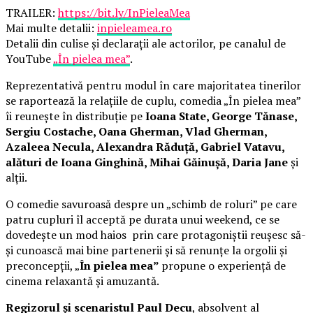
TRAILER:
https://bit.ly/InPieleaMea
Mai multe detalii:
inpieleamea.ro
Detalii din culise și declarații ale actorilor, pe canalul de
YouTube
„În pielea mea”
.
Reprezentativă pentru modul în care majoritatea tinerilor
se raportează la relațiile de cuplu, comedia „În pielea mea”
îi reunește în distribuție pe
Ioana State, George Tănase,
Sergiu Costache, Oana Gherman, Vlad Gherman,
Azaleea Necula, Alexandra Răduță, Gabriel Vatavu,
alături de Ioana Ginghină, Mihai Găinușă, Daria Jane
și
alții.
O comedie savuroasă despre un „schimb de roluri” pe care
patru cupluri îl acceptă pe durata unui weekend, ce se
dovedește un mod haios prin care protagoniștii reușesc să-
și cunoască mai bine partenerii și să renunțe la orgolii și
preconcepții, „
În pielea mea”
propune o experiență de
cinema relaxantă și amuzantă.
Regizorul și scenaristul Paul Decu
, absolvent al