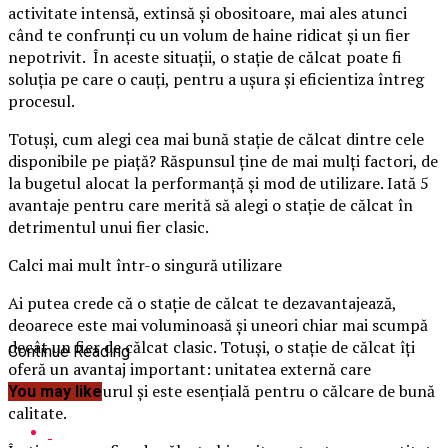
activitate intensă, extinsă şi obositoare, mai ales atunci
când te confrunţi cu un volum de haine ridicat şi un fier
nepotrivit. În aceste situaţii, o staţie de călcat poate fi
soluţia pe care o cauţi, pentru a uşura şi eficientiza întreg
procesul.
Totuşi, cum alegi cea mai bună staţie de călcat dintre cele
disponibile pe piaţă? Răspunsul ţine de mai mulţi factori, de
la bugetul alocat la performanţă şi mod de utilizare.
Iată 5
avantaje pentru care merită să alegi o staţie de călcat în
detrimentul unui fier clasic.
Calci mai mult într-o singură utilizare
Ai putea crede că o staţie de călcat te dezavantajează,
deoarece este mai voluminoasă şi uneori chiar mai scumpă
decât un fier de călcat clasic. Totuşi, o staţie de călcat îţi
Continue Reading
oferă un avantaj important: unitatea externă care
generează aburul şi este esenţială pentru o călcare de bună
You may like
calitate.