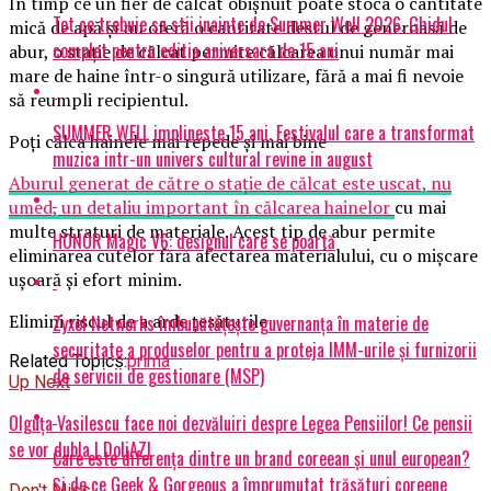
În timp ce un fier de călcat obişnuit poate stoca o cantitate
Tot ce trebuie sa stii inainte de Summer Well 2026. Ghidul
mică de apă şi nu oferă o cantitate destul de generoasă de
complet pentru editia aniversara de 15 ani
abur, o staţie de călcat permite călcarea unui număr mai
mare de haine într-o singură utilizare, fără a mai fi nevoie
să reumpli recipientul.
SUMMER WELL implineste 15 ani. Festivalul care a transformat
Poţi călca hainele mai repede şi mai bine
muzica intr-un univers cultural revine in august
Aburul generat de către o staţie de călcat este uscat, nu
umed, un detaliu important în călcarea hainelor
cu mai
multe straturi de materiale. Acest tip de abur permite
HONOR Magic V6: designul care se poartă
eliminarea cutelor fără afectarea materialului, cu o mişcare
uşoară şi efort minim.
Elimini riscul de a arde ţesăturile
Zyxel Networks îmbunătățește guvernanța în materie de
securitate a produselor pentru a proteja IMM-urile și furnizorii
Related Topics:
prima
de servicii de gestionare (MSP)
Up Next
Olguța Vasilescu face noi dezvăluiri despre Legea Pensiilor! Ce pensii
se vor dubla | DoljAZI
Care este diferența dintre un brand coreean și unul european?
Și de ce Geek & Gorgeous a împrumutat trăsături coreene
Don't Miss