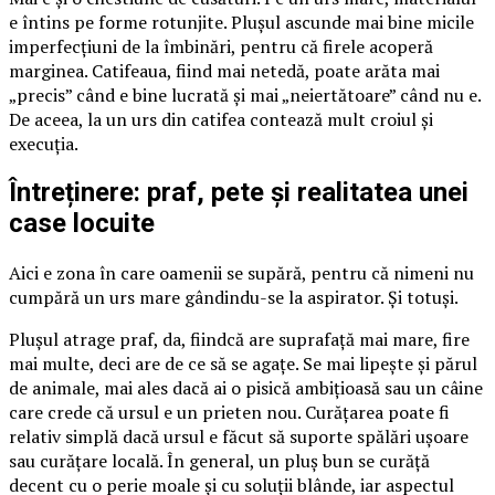
e întins pe forme rotunjite. Plușul ascunde mai bine micile
imperfecțiuni de la îmbinări, pentru că firele acoperă
marginea. Catifeaua, fiind mai netedă, poate arăta mai
„precis” când e bine lucrată și mai „neiertătoare” când nu e.
De aceea, la un urs din catifea contează mult croiul și
execuția.
Întreținere: praf, pete și realitatea unei
case locuite
Aici e zona în care oamenii se supără, pentru că nimeni nu
cumpără un urs mare gândindu-se la aspirator. Și totuși.
Plușul atrage praf, da, fiindcă are suprafață mai mare, fire
mai multe, deci are de ce să se agațe. Se mai lipește și părul
de animale, mai ales dacă ai o pisică ambițioasă sau un câine
care crede că ursul e un prieten nou. Curățarea poate fi
relativ simplă dacă ursul e făcut să suporte spălări ușoare
sau curățare locală. În general, un pluș bun se curăță
decent cu o perie moale și cu soluții blânde, iar aspectul