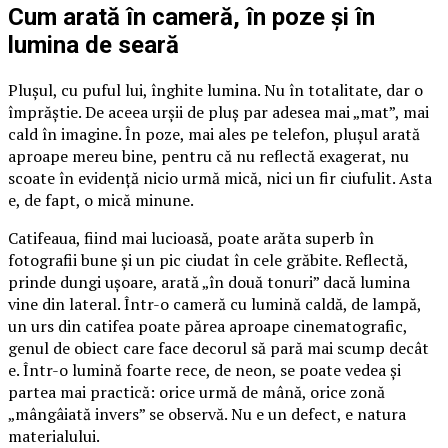
Cum arată în cameră, în poze și în
lumina de seară
Plușul, cu puful lui, înghite lumina. Nu în totalitate, dar o
împrăștie. De aceea urșii de pluș par adesea mai „mat”, mai
cald în imagine. În poze, mai ales pe telefon, plușul arată
aproape mereu bine, pentru că nu reflectă exagerat, nu
scoate în evidență nicio urmă mică, nici un fir ciufulit. Asta
e, de fapt, o mică minune.
Catifeaua, fiind mai lucioasă, poate arăta superb în
fotografii bune și un pic ciudat în cele grăbite. Reflectă,
prinde dungi ușoare, arată „în două tonuri” dacă lumina
vine din lateral. Într-o cameră cu lumină caldă, de lampă,
un urs din catifea poate părea aproape cinematografic,
genul de obiect care face decorul să pară mai scump decât
e. Într-o lumină foarte rece, de neon, se poate vedea și
partea mai practică: orice urmă de mână, orice zonă
„mângâiată invers” se observă. Nu e un defect, e natura
materialului.