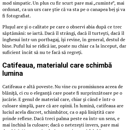
mod simpatic. Un plus cu fir scurt pare mai „cuminte”, mai
ordonat, ca un urs care știe că va sta pe o canapea bej și va
fi fotografiat.
Plușul are și o calitate pe care o observi abia după ce trec
săptămâni: se iartă. Dacă îl strângi, dacă îl turtești, dacă îl
înghesui într-un portbagaj, își revine, în general, destul de
bine. Puful lui se ridică iar, poate nu chiar ca la început, dar
suficient încât să nu te facă să regreți.
Catifeaua, materialul care schimbă
lumina
Catifeaua e altă poveste. Nu vine cu promisiunea aceea de
blăniță, ci cu o eleganță care poate fi surprinzătoare pe o
jucărie. E genul de material care, chiar și când e într-o
culoare simplă, pare că are opinii. În lumină, catifeaua are
luciul acela discret, schimbător, ca o apă liniștită care
prinde reflexe. Dacă treci palma peste ea într-un sens, e
mai închisă la culoare; dacă o netezești invers, pare mai