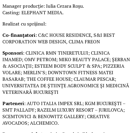
Manager producție: Iulia Cezara Roșu.
Casting: ELEPHANT MEDIA.
Realizat cu sprijinul:
Co-finanțatori:
C&C HOUSE RESIDENCE, S&I BEST
CORPORATION WEB DESIGN, CLIMA FREON
Sponsori
: CLINICA RMN TINERETULUI; CLINICA
IMAMED; OMV PETROM; MIKO BEAUTY PALACE; ȘERBAN
& ASOCIAȚII; ESTEEM BODY SCULPT & SPA; PIZZERIA
VOLARE; MERLIN’S; DOWNTOWN FITNESS MATEI
BASARAB; THE COFFEE HOUSE; CLAUMAR PESCAR;
UNIVERSITATEA DE ȘTIINȚE AGRONOMICE ȘI MEDICINĂ
VETERINARĂ BUCUREȘTI
Parteneri
: AUTO ITALIA IMPEX SRL; KGM BUCUREȘTI –
SMT PALLADY; RAZELM LUXURY RESORT – JURILOVCA;
SCEMTOVICI & BENOWITZ GALLERY; CREATIVE
AVOCADOS; ALCHEMICO.