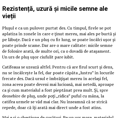
Rezistență, uzură și micile semne ale
vieții
Plușul e ca un pulover purtat des. Cu timpul, firele se pot
aplatiza în zonele în care e ținut mereu, mai ales pe burtă și
pe lăbuțe. Dacă e un pluș cu fir lung, se poate încâlci ușor și
poate prinde scame. Dar are o mare calitate: micile semne
de folosire arată, de multe ori, ca o dovadă de atașament.
Un urs de pluș ușor ciufulit pare iubit.
Catifeaua se uzează altfel. Pentru că are firul scurt și dens,
nu se încâlcește la fel, dar poate căpăta „lustru” în locurile
frecate des. Dacă ursul e îmbrățișat mereu în același fel,
zona aceea poate deveni mai lucioasă, mai netedă, aproape
ca și cum materialul a fost pieptănat prea mult. Și, spre
deosebire de pluș, unde poți „ridica” puful cu mâna, la
catifea urmele se văd mai clar. Nu înseamnă că se strică
repede, doar că îți arată mai direct unde a fost atins.
Mai e și o chestiune de cusături. Pe un urs mare, materialul