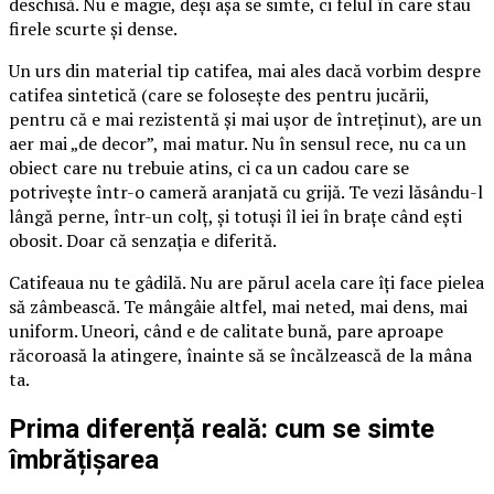
deschisă. Nu e magie, deși așa se simte, ci felul în care stau
firele scurte și dense.
Un urs din material tip catifea, mai ales dacă vorbim despre
catifea sintetică (care se folosește des pentru jucării,
pentru că e mai rezistentă și mai ușor de întreținut), are un
aer mai „de decor”, mai matur. Nu în sensul rece, nu ca un
obiect care nu trebuie atins, ci ca un cadou care se
potrivește într-o cameră aranjată cu grijă. Te vezi lăsându-l
lângă perne, într-un colț, și totuși îl iei în brațe când ești
obosit. Doar că senzația e diferită.
Catifeaua nu te gâdilă. Nu are părul acela care îți face pielea
să zâmbească. Te mângâie altfel, mai neted, mai dens, mai
uniform. Uneori, când e de calitate bună, pare aproape
răcoroasă la atingere, înainte să se încălzească de la mâna
ta.
Prima diferență reală: cum se simte
îmbrățișarea