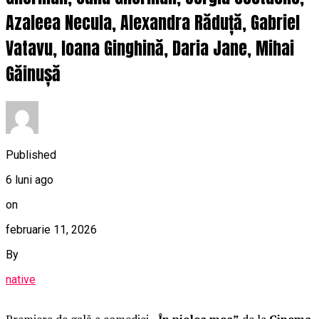
Azaleea Necula, Alexandra Răduță, Gabriel
Vatavu, Ioana Ginghină, Daria Jane, Mihai
Găinușă
Published
6 luni ago
on
februarie 11, 2026
By
native