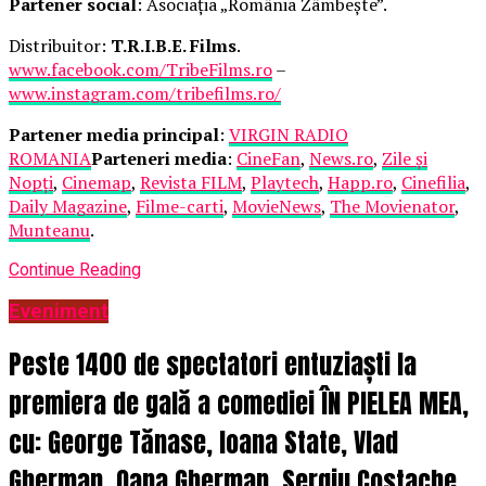
Partener social
: Asociația „România Zâmbește”.
Distribuitor:
T.R.I.B.E. Films
.
www.facebook.com/TribeFilms.ro
–
www.instagram.com/tribefilms.ro/
Partener media principal
:
VIRGIN RADIO
ROMANIA
Parteneri media
:
CineFan
,
News.ro
,
Zile și
Nopți
,
Cinemap
,
Revista FILM
,
Playtech
,
Happ.ro
,
Cinefilia
,
Daily Magazine
,
Filme-carti
,
MovieNews
,
The Movienator
,
Munteanu
.
Continue Reading
Eveniment
Peste 1400 de spectatori entuziaști la
premiera de gală a comediei ÎN PIELEA MEA,
cu: George Tănase, Ioana State, Vlad
Gherman, Oana Gherman, Sergiu Costache,