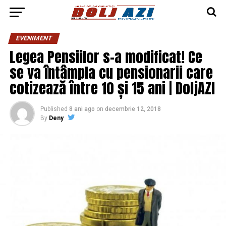
EVENIMENT
Legea Pensiilor s-a modificat! Ce
se va întâmpla cu pensionarii care
cotizează între 10 și 15 ani | DoljAZI
Published
8 ani ago
on
decembrie 12, 2018
By
Deny