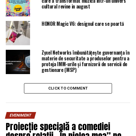
care a transformat muzica intr-un univers
cultural revine in august
HONOR Magic V6: designul care se poartă
Zyxel Networks îmbunătățește guvernanța în
materie de securitate a produselor pentru a
proteja IMM-urile și furnizorii de servicii de
gestionare (MSP)
CLICK TO COMMENT
EVENIMENT
Proiecție specială a comediei
despre relații „În pielea mea” pe