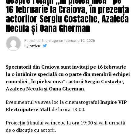
16 februarie la Craiova, în prezența
actorilor Sergiu Costache, Azaleea
Necula și Oana Gherman
Published
6 luni ago
on
februarie 12, 2026
By
native
Spectatorii din Craiova sunt invitați pe 16 februarie
la o întâlnire specială cu o parte din membrii echipei
comediei „În pielea mea”: actorii Sergiu Costache,
Azaleea Necula și Oana Gherman.
Evenimentul va avea loc la cinematograful
Inspire VIP
Electroputere Mall
de la ora 18:00.
Proiecția filmului va începe la ora 19:00 și va fi urmată
de o discuție cu actorii.