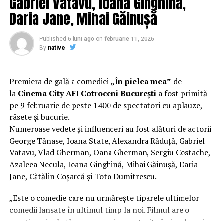
Gabriel Vatavu, Ioana Ginghină,
experiență de cinema relaxantă și amuzantă.
Daria Jane, Mihai Găinușă
Regizorul și scenaristul Paul Decu
, absolvent al
Facultății de Teatru UNATC „I.L.Caragiale” și al
Published
6 luni ago
on
februarie 11, 2026
masteratului în regie de film de la MetFilm School
By
native
Londra, a colaborat la realizarea primului său
lungmetraj cu o echipă de profesioniști din care fac
parte
Adrian Pădurețu (imagine), Bogdan Ivanovici
Premiera de gală a comediei
„În pielea mea”
de
(sunet), Anca Miron (scenografie), Francisca Vass
la
Cinema City AFI Cotroceni București
a fost primită
(costume)
.
pe 9 februarie de peste 1400 de spectatori cu aplauze,
râsete și bucurie.
O comedie actuală și colorată, filmul
„În pielea mea”
Numeroase vedete și influenceri au fost alături de actorii
are premiera națională pe 10 februarie, distribuit de
George Tănase, Ioana State, Alexandra Răduță, Gabriel
T.R.I.B.E. Films.
Vatavu, Vlad Gherman, Oana Gherman, Sergiu Costache,
Azaleea Necula, Ioana Ginghină, Mihai Găinușă, Daria
Mai multe detalii, imagini de la filmări, fragmente din
Jane, Cătălin Coșarcă și Toto Dumitrescu.
film și declarații din partea actorilor sunt disponibile pe
paginile social media ale filmului de
Facebook
,
„Este o comedie care nu urmărește tiparele ultimelor
Instagram
,
TikTok
.
comedii lansate în ultimul timp la noi. Filmul are o