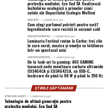
filmului de
Facebook
,
Instagram
,
TikTok
.
protecția mediului. Eco Sud SA finalizează
Prima diferență reală: cum se
închiderea ecologică a primelor cinci
Adrian Pădurețu semnează imaginea filmului. De sunet
celule ale Depozitului Ecologic Mofleni
simte îmbrățișarea
s-a ocupat Bogdan Ivanovici, de scenografie Anca
AFACERI
o săptămână ago
Miron, iar de costume Francisca Vass.
Cum alegi parfumul potrivit pentru vară?
Aici, dacă mă întrebi pe mine, se decide totul. Un urs din
Ingredientele care rezistă în sezonul cald
pluș, mai ales unul mare, te învăluie. Perii lui se așază pe
„În Pielea Mea”
este un film produs de: CB MOTION
piele, umplu spațiul dintre tine și el. Când îl strângi, ai
UNCATEGORIZED
o săptămână ago
PICTURES.
Luminaria Festival revine la Corbu: trei zile
senzația că strângi un nor ușor cam dezordonat, un nor
în care cerul, muzica și emoția se întâlnesc
care a stat prea mult pe o canapea și a prins miros de
într-un spectacol unic
Producător asociat: MAGNETIC MEDIA PRODUCTIONS
detergent și, poate, de parfum.
UNCATEGORIZED
o săptămână ago
Producător: Claudiu Boboc
De la task-uri la gaming: AOC GAMING
Un urs din catifea, în schimb, te întâmpină cu o
lansează noile monitoare curbate ultrawide
suprafață mai continuă. Nu ai acele fire care se mișcă
CU34G4CA și CU34G4ZCA, cu USB-C,
Producător executiv: Adela Mara
încărcare de până la 90 W și până la 250 Hz
independent, ci o textură unitară. Îmbrățișarea se simte
mai „curată” ca senzație, mai netedă. Și, ciudat, poate
Manager producție: Iulia Cezara Roșu
părea un pic mai rece la început, ca o rochie de seară pe
ȘTIRILE SĂPTĂMÂNII
Casting: ELEPHANT MEDIA
care o atingi înainte să o îmbraci. Dar după câteva
ȘTIRI DIN JUDEȚ
o săptămână ago
secunde, devine la fel de cald, doar că altfel.
Tehnologie de ultimă generație pentru
Realizat cu sprijinul:
protecția mediului. Eco Sud SA