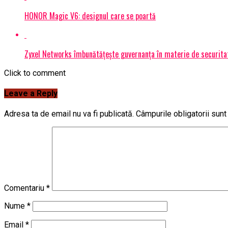
HONOR Magic V6: designul care se poartă
Zyxel Networks îmbunătățește guvernanța în materie de securitate
Click to comment
Leave a Reply
Adresa ta de email nu va fi publicată.
Câmpurile obligatorii sun
Comentariu
*
Nume
*
Email
*