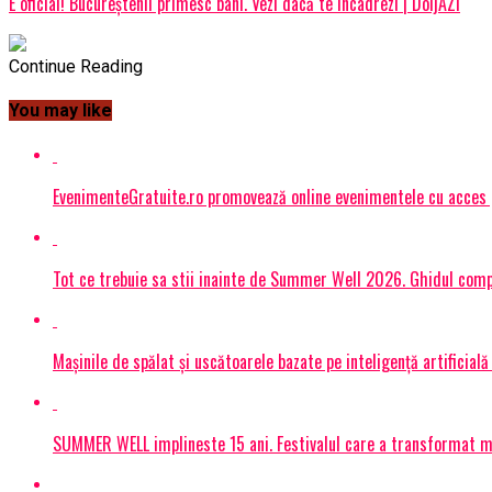
E oficial! Bucureștenii primesc bani. Vezi dacă te încadrezi | DoljAZI
Continue Reading
You may like
EvenimenteGratuite.ro promovează online evenimentele cu acces
Tot ce trebuie sa stii inainte de Summer Well 2026. Ghidul compl
Mașinile de spălat și uscătoarele bazate pe inteligență artificială
SUMMER WELL implineste 15 ani. Festivalul care a transformat muz