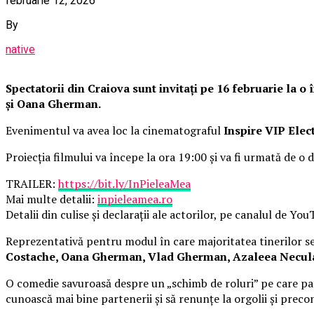
februarie 12, 2026
By
native
Spectatorii din Craiova sunt invitați pe 16 februarie la 
și Oana Gherman.
Evenimentul va avea loc la cinematograful
Inspire VIP Elec
Proiecția filmului va începe la ora 19:00 și va fi urmată de o d
TRAILER:
https://bit.ly/InPieleaMea
Mai multe detalii:
inpieleamea.ro
Detalii din culise și declarații ale actorilor, pe canalul de Yo
Reprezentativă pentru modul în care majoritatea tinerilor se 
Costache, Oana Gherman, Vlad Gherman, Azaleea Necula, 
O comedie savuroasă despre un „schimb de roluri” pe care pat
cunoască mai bine partenerii și să renunțe la orgolii și precon