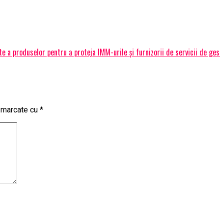
 a produselor pentru a proteja IMM-urile și furnizorii de servicii de ge
t marcate cu
*