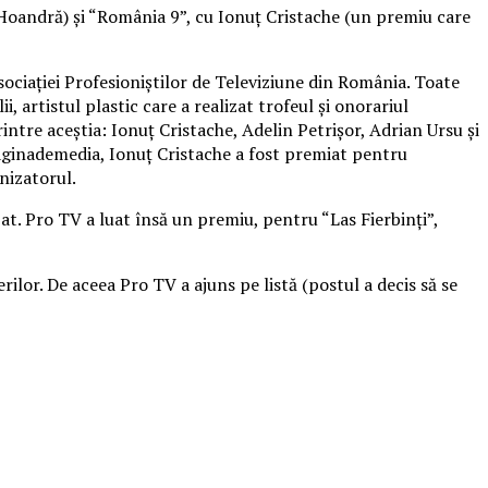
n Hoandră) şi “România 9”, cu Ionuţ Cristache (un premiu care
sociaţiei Profesioniştilor de Televiziune din România. Toate
, artistul plastic care a realizat trofeul şi onorariul
intre aceştia: Ionuţ Cristache, Adelin Petrişor, Adrian Ursu şi
Paginademedia, Ionuţ Cristache a fost premiat pentru
nizatorul.
zat. Pro TV a luat însă un premiu, pentru “Las Fierbinţi”,
ilor. De aceea Pro TV a ajuns pe listă (postul a decis să se