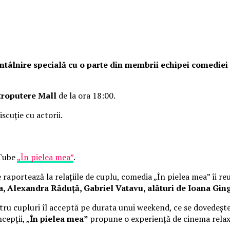
o întâlnire specială cu o parte din membrii echipei comedie
troputere Mall
de la ora 18:00.
iscuție cu actorii.
uTube
„În pielea mea”
.
raportează la relațiile de cuplu, comedia „În pielea mea” îi re
Alexandra Răduță, Gabriel Vatavu, alături de Ioana Ging
ru cupluri îl acceptă pe durata unui weekend, ce se dovedește
cepții, „
În pielea mea”
propune o experiență de cinema rela