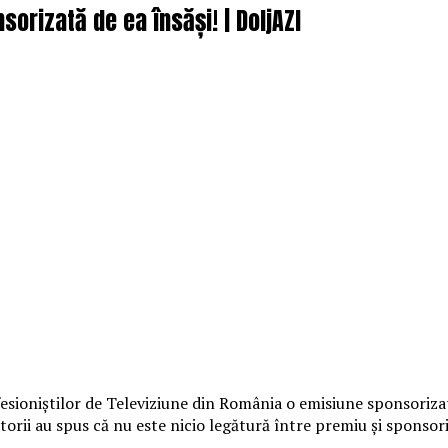
orizată de ea însăși! | DoljAZI
fesioniştilor de Televiziune din România o emisiune sponsorizat
orii au spus că nu este nicio legătură între premiu şi sponsori