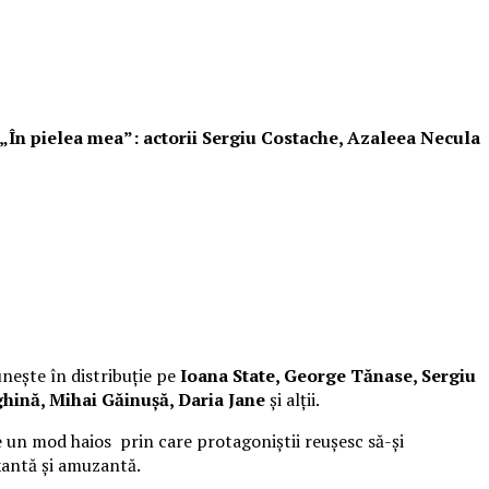
i „În pielea mea”: actorii Sergiu Costache, Azaleea Necula
unește în distribuție pe
Ioana State, George Tănase, Sergiu
hină, Mihai Găinușă, Daria Jane
și alții.
 un mod haios prin care protagoniștii reușesc să-și
xantă și amuzantă.