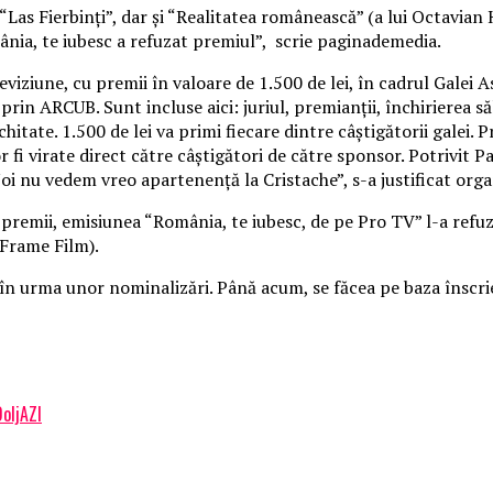
“Las Fierbinţi”, dar şi “Realitatea românească” (a lui Octavia
ia, te iubesc a refuzat premiul”, scrie paginademedia.
viziune, cu premii în valoare de 1.500 de lei, în cadrul Galei A
in ARCUB. Sunt incluse aici: juriul, premianţii, închirierea sălii
tate. 1.500 de lei va primi fiecare dintre câştigătorii galei. Pr
fi virate direct către câştigători de către sponsor. Potrivit 
 nu vedem vreo apartenenţă la Cristache”, s-a justificat orga
e premii, emisiunea “România, te iubesc, de pe Pro TV” l-a refu
 Frame Film).
în urma unor nominalizări. Până acum, se făcea pe baza înscrier
DoljAZI