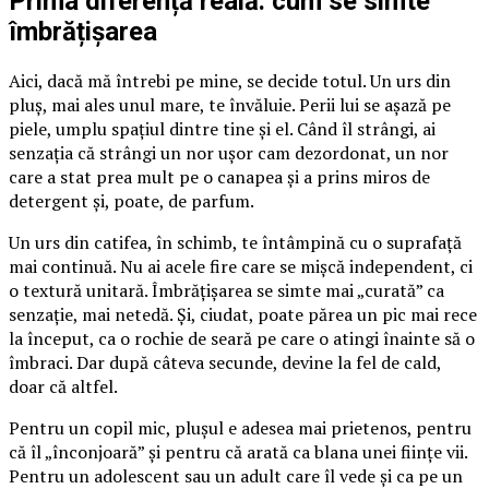
Prima diferență reală: cum se simte
îmbrățișarea
Aici, dacă mă întrebi pe mine, se decide totul. Un urs din
pluș, mai ales unul mare, te învăluie. Perii lui se așază pe
piele, umplu spațiul dintre tine și el. Când îl strângi, ai
senzația că strângi un nor ușor cam dezordonat, un nor
care a stat prea mult pe o canapea și a prins miros de
detergent și, poate, de parfum.
Un urs din catifea, în schimb, te întâmpină cu o suprafață
mai continuă. Nu ai acele fire care se mișcă independent, ci
o textură unitară. Îmbrățișarea se simte mai „curată” ca
senzație, mai netedă. Și, ciudat, poate părea un pic mai rece
la început, ca o rochie de seară pe care o atingi înainte să o
îmbraci. Dar după câteva secunde, devine la fel de cald,
doar că altfel.
Pentru un copil mic, plușul e adesea mai prietenos, pentru
că îl „înconjoară” și pentru că arată ca blana unei ființe vii.
Pentru un adolescent sau un adult care îl vede și ca pe un