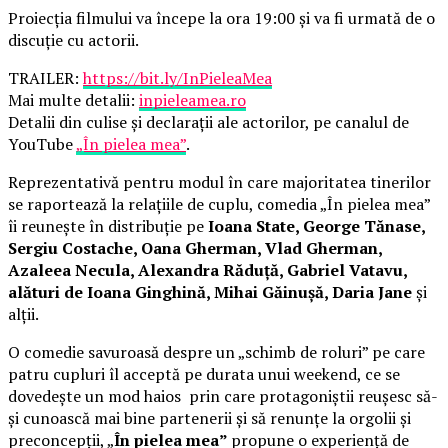
Proiecția filmului va începe la ora 19:00 și va fi urmată de o
discuție cu actorii.
TRAILER:
https://bit.ly/InPieleaMea
Mai multe detalii:
inpieleamea.ro
Detalii din culise și declarații ale actorilor, pe canalul de
YouTube
„În pielea mea”
.
Reprezentativă pentru modul în care majoritatea tinerilor
se raportează la relațiile de cuplu, comedia „În pielea mea”
îi reunește în distribuție pe
Ioana State, George Tănase,
Sergiu Costache, Oana Gherman, Vlad Gherman,
Azaleea Necula, Alexandra Răduță, Gabriel Vatavu,
alături de Ioana Ginghină, Mihai Găinușă, Daria Jane
și
alții.
O comedie savuroasă despre un „schimb de roluri” pe care
patru cupluri îl acceptă pe durata unui weekend, ce se
dovedește un mod haios prin care protagoniștii reușesc să-
și cunoască mai bine partenerii și să renunțe la orgolii și
preconcepții, „
În pielea mea”
propune o experiență de