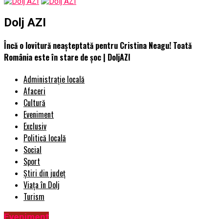
Dolj AZI
Încă o lovitură neașteptată pentru Cristina Neagu! Toată
România este în stare de șoc | DoljAZI
Administrație locală
Afaceri
Cultură
Eveniment
Exclusiv
Politică locală
Social
Sport
Știri din județ
Viața în Dolj
Turism
Eveniment