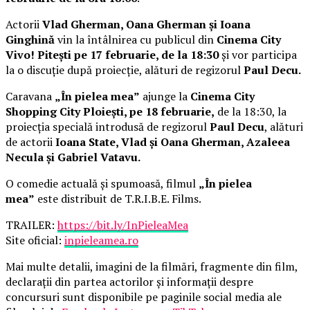
Actorii
Vlad Gherman, Oana Gherman și Ioana
Ginghină
vin la întâlnirea cu publicul din
Cinema City
Vivo! Pitești pe 17 februarie, de la 18:30
și vor participa
la o discuție după proiecție, alături de regizorul
Paul Decu.
Caravana
„În pielea mea”
ajunge la
Cinema City
Shopping City Ploiești, pe 18 februarie,
de la 18:30, la
proiecția specială introdusă de regizorul
Paul Decu
, alături
de actorii
Ioana State, Vlad și Oana Gherman, Azaleea
Necula și Gabriel Vatavu.
O comedie actuală și spumoasă, filmul
„În pielea
mea”
este distribuit de T.R.I.B.E. Films.
TRAILER:
https://bit.ly/InPieleaMea
Site oficial:
inpieleamea.ro
Mai multe detalii, imagini de la filmări, fragmente din film,
declarații din partea actorilor și informații despre
concursuri sunt disponibile pe paginile social media ale