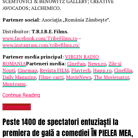
SCEMTOVICI & BENOWITZ GALLERY; CREATIVE
AVOCADOS; ALCHEMICO.
Partener social
: Asociația „România Zâmbește”.
Distribuitor:
T.R.I.B.E. Films
.
www.facebook.com/TribeFilms.ro
–
www.instagram.com/tribefilms.ro/
Partener media principal
:
VIRGIN RADIO
ROMANIA
Parteneri media
:
CineFan
,
News.ro
,
Zile și
Nopți
,
Cinemap
,
Revista FILM
,
Playtech
,
Happ.ro
,
Cinefilia
,
Daily Magazine
,
Filme-carti
,
MovieNews
,
The Movienator
,
Munteanu
.
Continue Reading
Eveniment
Peste 1400 de spectatori entuziaști la
premiera de gală a comediei ÎN PIELEA MEA,