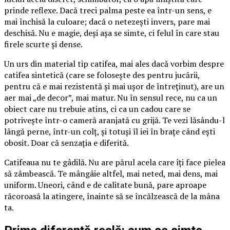
prinde reflexe. Dacă treci palma peste ea într-un sens, e
mai închisă la culoare; dacă o netezești invers, pare mai
deschisă. Nu e magie, deși așa se simte, ci felul în care stau
firele scurte și dense.
Un urs din material tip catifea, mai ales dacă vorbim despre
catifea sintetică (care se folosește des pentru jucării,
pentru că e mai rezistentă și mai ușor de întreținut), are un
aer mai „de decor”, mai matur. Nu în sensul rece, nu ca un
obiect care nu trebuie atins, ci ca un cadou care se
potrivește într-o cameră aranjată cu grijă. Te vezi lăsându-l
lângă perne, într-un colț, și totuși îl iei în brațe când ești
obosit. Doar că senzația e diferită.
Catifeaua nu te gâdilă. Nu are părul acela care îți face pielea
să zâmbească. Te mângâie altfel, mai neted, mai dens, mai
uniform. Uneori, când e de calitate bună, pare aproape
răcoroasă la atingere, înainte să se încălzească de la mâna
ta.