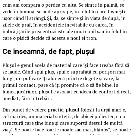
cum am compara o perdea cu alta. Se simte în palmă, se
vede în lumină, se aude aproape, în felul în care foșnește
ușor când îl strângi. Și, da, se simte și în viața de după, în
zilele de praf, în accidentele inevitabile cu cafea, în
îmbrățișările prea entuziaste ale unui copil sau în felul în
care o pisică decide că acesta e noul ei tron.
Ce înseamnă, de fapt, plușul
Plușul e genul acela de material care își face treaba fără să
se laude. Când spui pluș, spui o suprafață cu perișori mai
lungi, un puf care îți alunecă printre degete și care, la
primul contact, pare că îți promite că o să fie bine. În
lumea jucăriilor, plușul e asociat cu ideea de confort direct,
imediat, fără întrebări.
Din punct de vedere practic, plușul folosit la urșii mari e,
cel mai des, un material sintetic, de obicei poliester, cu o
structură care ține bine și care suportă destul de multă
viață. Se poate face foarte moale sau mai „blănos”, se poate