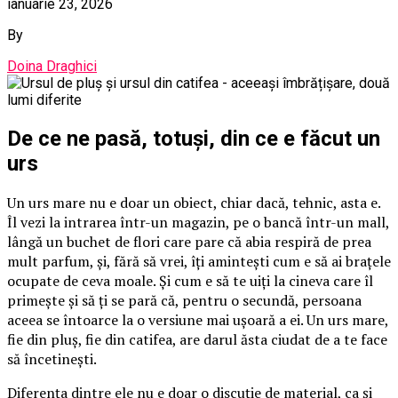
ianuarie 23, 2026
By
Doina Draghici
De ce ne pasă, totuși, din ce e făcut un
urs
Un urs mare nu e doar un obiect, chiar dacă, tehnic, asta e.
Îl vezi la intrarea într-un magazin, pe o bancă într-un mall,
lângă un buchet de flori care pare că abia respiră de prea
mult parfum, și, fără să vrei, îți amintești cum e să ai brațele
ocupate de ceva moale. Și cum e să te uiți la cineva care îl
primește și să ți se pară că, pentru o secundă, persoana
aceea se întoarce la o versiune mai ușoară a ei. Un urs mare,
fie din pluș, fie din catifea, are darul ăsta ciudat de a te face
să încetinești.
Diferența dintre ele nu e doar o discuție de material, ca și