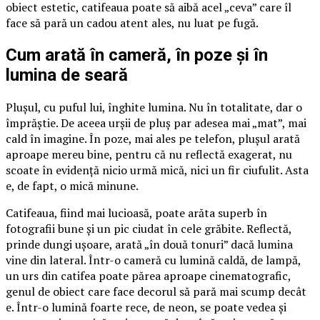
obiect estetic, catifeaua poate să aibă acel „ceva” care îl
face să pară un cadou atent ales, nu luat pe fugă.
Cum arată în cameră, în poze și în
lumina de seară
Plușul, cu puful lui, înghite lumina. Nu în totalitate, dar o
împrăștie. De aceea urșii de pluș par adesea mai „mat”, mai
cald în imagine. În poze, mai ales pe telefon, plușul arată
aproape mereu bine, pentru că nu reflectă exagerat, nu
scoate în evidență nicio urmă mică, nici un fir ciufulit. Asta
e, de fapt, o mică minune.
Catifeaua, fiind mai lucioasă, poate arăta superb în
fotografii bune și un pic ciudat în cele grăbite. Reflectă,
prinde dungi ușoare, arată „în două tonuri” dacă lumina
vine din lateral. Într-o cameră cu lumină caldă, de lampă,
un urs din catifea poate părea aproape cinematografic,
genul de obiect care face decorul să pară mai scump decât
e. Într-o lumină foarte rece, de neon, se poate vedea și