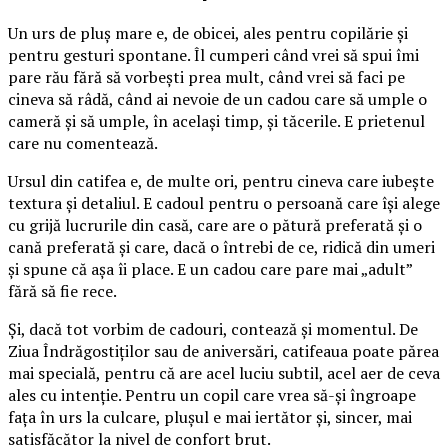
Un urs de pluș mare e, de obicei, ales pentru copilărie și
pentru gesturi spontane. Îl cumperi când vrei să spui îmi
pare rău fără să vorbești prea mult, când vrei să faci pe
cineva să râdă, când ai nevoie de un cadou care să umple o
cameră și să umple, în același timp, și tăcerile. E prietenul
care nu comentează.
Ursul din catifea e, de multe ori, pentru cineva care iubește
textura și detaliul. E cadoul pentru o persoană care își alege
cu grijă lucrurile din casă, care are o pătură preferată și o
cană preferată și care, dacă o întrebi de ce, ridică din umeri
și spune că așa îi place. E un cadou care pare mai „adult”
fără să fie rece.
Și, dacă tot vorbim de cadouri, contează și momentul. De
Ziua Îndrăgostiților sau de aniversări, catifeaua poate părea
mai specială, pentru că are acel luciu subtil, acel aer de ceva
ales cu intenție. Pentru un copil care vrea să-și îngroape
fața în urs la culcare, plușul e mai iertător și, sincer, mai
satisfăcător la nivel de confort brut.