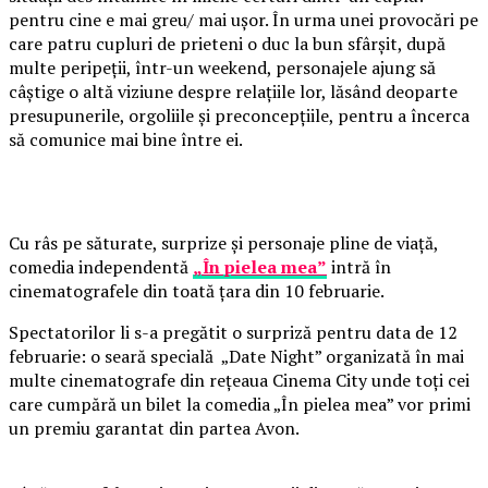
pentru cine e mai greu/ mai ușor. În urma unei provocări pe
care patru cupluri de prieteni o duc la bun sfârșit, după
multe peripeții, într-un weekend, personajele ajung să
câștige o altă viziune despre relațiile lor, lăsând deoparte
presupunerile, orgoliile și preconcepțiile, pentru a încerca
să comunice mai bine între ei.
Cu râs pe săturate, surprize și personaje pline de viață,
comedia independentă
„În pielea mea”
intră în
cinematografele din toată țara din 10 februarie.
Spectatorilor li s-a pregătit o surpriză pentru data de 12
februarie: o seară specială „Date Night” organizată în mai
multe cinematografe din rețeaua Cinema City unde toți cei
care cumpără un bilet la comedia „În pielea mea” vor primi
un premiu garantat din partea Avon.