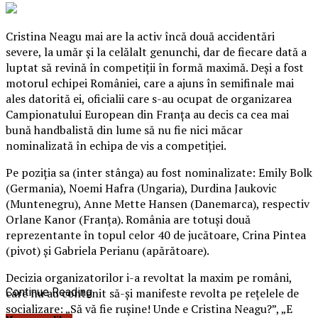
Cristina Neagu mai are la activ încă două accidentări
severe, la umăr şi la celălalt genunchi, dar de fiecare dată a
luptat să revină în competiţii în formă maximă. Deşi a fost
motorul echipei României, care a ajuns în semifinale mai
ales datorită ei, oficialii care s-au ocupat de organizarea
Campionatului European din Franţa au decis ca cea mai
bună handbalistă din lume să nu fie nici măcar
nominalizată în echipa de vis a competiţiei.
Pe poziţia sa (inter stânga) au fost nominalizate: Emily Bolk
(Germania), Noemi Hafra (Ungaria), Durdina Jaukovic
(Muntenegru), Anne Mette Hansen (Danemarca), respectiv
Orlane Kanor (Franţa). România are totuşi două
reprezentante în topul celor 40 de jucătoare, Crina Pintea
(pivot) şi Gabriela Perianu (apărătoare).
Decizia organizatorilor i-a revoltat la maxim pe români,
care nu au contenit să-şi manifeste revolta pe reţelele de
Continue Reading
socializare: „Să vă fie ruşine! Unde e Cristina Neagu?”, „E