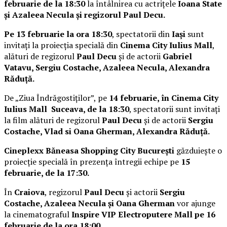
februarie de la 18:30
la întâlnirea cu actrițele
Ioana State
și Azaleea Necula și regizorul Paul Decu.
Pe 13 februarie la ora 18:30
, spectatorii din
Iași
sunt
invitați la proiecția specială din
Cinema City Iulius Mall
,
alături de regizorul
Paul Decu
și de actorii
Gabriel
Vatavu, Sergiu Costache, Azaleea Necula, Alexandra
Răduță.
De „Ziua Îndrăgostiților”, pe
14 februarie, în Cinema City
Iulius Mall Suceava, de la 18:30
, spectatorii sunt invitați
la film alături de regizorul
Paul Decu
și de actorii
Sergiu
Costache, Vlad si Oana Gherman, Alexandra Răduță.
Cineplexx Băneasa Shopping City București
găzduiește o
proiecție specială în prezența întregii echipe pe
15
februarie, de la 17:30.
În
Craiova
, regizorul
Paul Decu
și actorii
Sergiu
Costache, Azaleea Necula și Oana Gherman
vor ajunge
la cinematograful
Inspire VIP Electroputere Mall pe 16
februarie de la ora 18:00
.