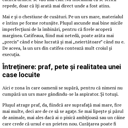
repede, doar că îți arată mai direct unde a fost atins.
Mai e și o chestiune de cusături. Pe un urs mare, materialul
e întins pe forme rotunjite. Plușul ascunde mai bine micile
imperfecțiuni de la îmbinări, pentru că firele acoperă
marginea. Catifeaua, fiind mai netedă, poate arăta mai
„precis” când e bine lucrată și mai „neiertătoare” când nu e.
De aceea, la un urs din catifea contează mult croiul și
execuția.
Întreținere: praf, pete și realitatea unei
case locuite
Aici e zona în care oamenii se supără, pentru că nimeni nu
cumpără un urs mare gândindu-se la aspirator. Și totuși.
Plușul atrage praf, da, fiindcă are suprafață mai mare, fire
mai multe, deci are de ce să se agațe. Se mai lipește și părul
de animale, mai ales dacă ai o pisică ambițioasă sau un câine
care crede că ursul e un prieten nou. Curățarea poate fi