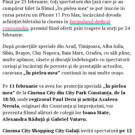
Până pe 23 februarie, toți spectatorii din țară care și-au
cumpărat bilet la filmul „În pielea mea” se pot înscrie în
cursa pentru un iPhone 17 Pro Max, încărcând dovada
achiziției biletului la cinema în
formularul dedicat
concursului
, premiul fiind oferit prin tragere la sorți pe 24
februarie.
După proiecțiile speciale din Arad, Timișoara, Alba Iulia,
Sibiu, Brașov, Cluj-Napoca, Baia Mare, Oradea, cu săli pline,
multe aplauze, râsete și discuții îndelungate cu spectatorii
curioși și încântați de poveste și de prestațiile actorilor,
caravana
„În pielea mea”
continuă în mai multe orașe.
Pe
11 februarie
va avea loc proiecția specială
„În pielea
mea”
de la
Cinema City din City Park Constanța
,
de la
18:30
, unde
regizorul Paul Decu și actrița Azaleea
Necula
, originari din Constanța și împrejurimi, vor
prezenta filmul alături de colegii lor
Ioana State,
Alexandra Răduță și Gabriel Vatavu.
Cinema City Shopping City Galați
invită spectatorii
pe 12