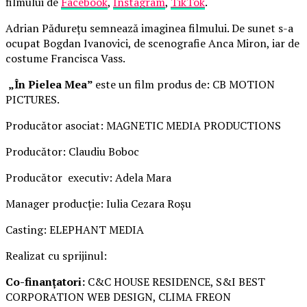
filmului de
Facebook
,
Instagram
,
TikTok
.
Adrian Pădurețu semnează imaginea filmului. De sunet s-a
ocupat Bogdan Ivanovici, de scenografie Anca Miron, iar de
costume Francisca Vass.
„În Pielea Mea”
este un film produs de: CB MOTION
PICTURES.
Producător asociat: MAGNETIC MEDIA PRODUCTIONS
Producător: Claudiu Boboc
Producător executiv: Adela Mara
Manager producție: Iulia Cezara Roșu
Casting: ELEPHANT MEDIA
Realizat cu sprijinul:
Co-finanțatori:
C&C HOUSE RESIDENCE, S&I BEST
CORPORATION WEB DESIGN, CLIMA FREON