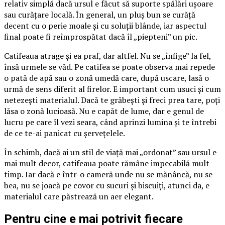
relativ simplă dacă ursul e făcut să suporte spălări ușoare
sau curățare locală. În general, un pluș bun se curăță
decent cu o perie moale și cu soluții blânde, iar aspectul
final poate fi reîmprospătat dacă îl „piepteni” un pic.
Catifeaua atrage și ea praf, dar altfel. Nu se „înfige” la fel,
însă urmele se văd. Pe catifea se poate observa mai repede
o pată de apă sau o zonă umedă care, după uscare, lasă o
urmă de sens diferit al firelor. E important cum usuci și cum
netezești materialul. Dacă te grăbești și freci prea tare, poți
lăsa o zonă lucioasă. Nu e capăt de lume, dar e genul de
lucru pe care îl vezi seara, când aprinzi lumina și te întrebi
de ce te-ai panicat cu șervețelele.
În schimb, dacă ai un stil de viață mai „ordonat” sau ursul e
mai mult decor, catifeaua poate rămâne impecabilă mult
timp. Iar dacă e într-o cameră unde nu se mănâncă, nu se
bea, nu se joacă pe covor cu sucuri și biscuiți, atunci da, e
materialul care păstrează un aer elegant.
Pentru cine e mai potrivit fiecare