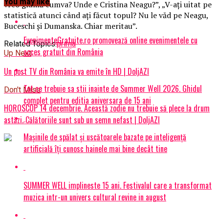
You may like
vreo glumă cumva? Unde e Cristina Neagu?”, „V-aţi uitat pe
statistică atunci când aţi făcut topul? Nu le văd pe Neagu,
Buceschi şi Dumanska. Chiar meritau”.
EvenimenteGratuite.ro promovează online evenimentele cu
Related Topics:
prima
acces gratuit din România
Up Next
Un post TV din România va emite în HD | DoljAZI
Tot ce trebuie sa stii inainte de Summer Well 2026. Ghidul
Don't Miss
complet pentru editia aniversara de 15 ani
HOROSCOP 14 decembrie. Această zodie nu trebuie să plece la drum
astăzi. Călătoriile sunt sub un semn nefast | DoljAZI
Mașinile de spălat și uscătoarele bazate pe inteligență
artificială îți cunosc hainele mai bine decât tine
SUMMER WELL implineste 15 ani. Festivalul care a transformat
muzica intr-un univers cultural revine in august