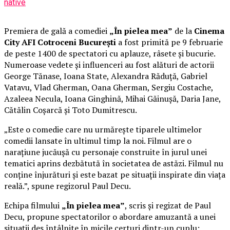
native
Premiera de gală a comediei
„În pielea mea”
de la
Cinema
City AFI Cotroceni București
a fost primită pe 9 februarie
de peste 1400 de spectatori cu aplauze, râsete și bucurie.
Numeroase vedete și influenceri au fost alături de actorii
George Tănase, Ioana State, Alexandra Răduță, Gabriel
Vatavu, Vlad Gherman, Oana Gherman, Sergiu Costache,
Azaleea Necula, Ioana Ginghină, Mihai Găinușă, Daria Jane,
Cătălin Coșarcă și Toto Dumitrescu.
„Este o comedie care nu urmărește tiparele ultimelor
comedii lansate în ultimul timp la noi. Filmul are o
narațiune jucăușă cu personaje construite în jurul unei
tematici aprins dezbătută în societatea de astăzi. Filmul nu
conține înjurături și este bazat pe situații inspirate din viața
reală.”, spune regizorul Paul Decu.
Echipa filmului
„În pielea mea”
, scris și regizat de Paul
Decu, propune spectatorilor o abordare amuzantă a unei
situații des întâlnite în micile certuri dintr-un cuplu: