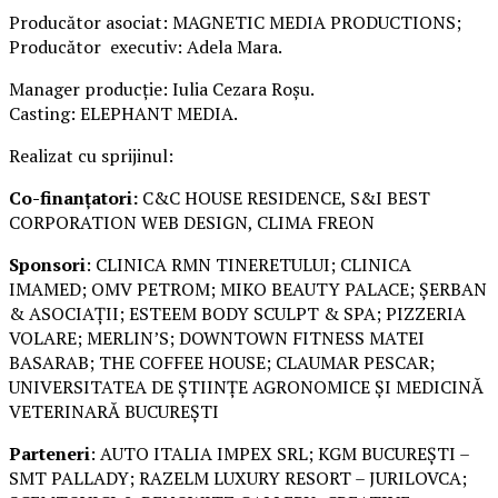
Producător asociat: MAGNETIC MEDIA PRODUCTIONS;
Producător executiv: Adela Mara.
Manager producție: Iulia Cezara Roșu.
Casting: ELEPHANT MEDIA.
Realizat cu sprijinul:
Co-finanțatori:
C&C HOUSE RESIDENCE, S&I BEST
CORPORATION WEB DESIGN, CLIMA FREON
Sponsori
: CLINICA RMN TINERETULUI; CLINICA
IMAMED; OMV PETROM; MIKO BEAUTY PALACE; ȘERBAN
& ASOCIAȚII; ESTEEM BODY SCULPT & SPA; PIZZERIA
VOLARE; MERLIN’S; DOWNTOWN FITNESS MATEI
BASARAB; THE COFFEE HOUSE; CLAUMAR PESCAR;
UNIVERSITATEA DE ȘTIINȚE AGRONOMICE ȘI MEDICINĂ
VETERINARĂ BUCUREȘTI
Parteneri
: AUTO ITALIA IMPEX SRL; KGM BUCUREȘTI –
SMT PALLADY; RAZELM LUXURY RESORT – JURILOVCA;