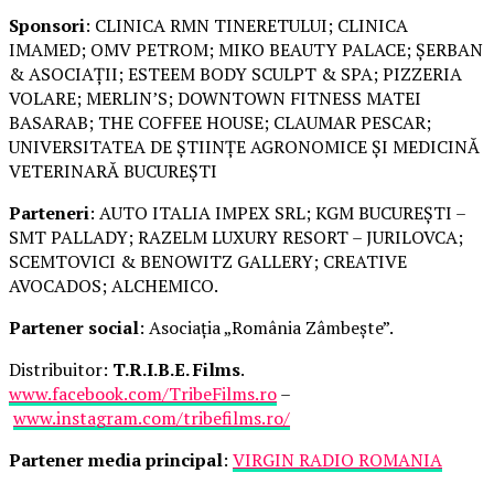
Sponsori
: CLINICA RMN TINERETULUI; CLINICA
IMAMED; OMV PETROM; MIKO BEAUTY PALACE; ȘERBAN
& ASOCIAȚII; ESTEEM BODY SCULPT & SPA; PIZZERIA
VOLARE; MERLIN’S; DOWNTOWN FITNESS MATEI
BASARAB; THE COFFEE HOUSE; CLAUMAR PESCAR;
UNIVERSITATEA DE ȘTIINȚE AGRONOMICE ȘI MEDICINĂ
VETERINARĂ BUCUREȘTI
Parteneri
: AUTO ITALIA IMPEX SRL; KGM BUCUREȘTI –
SMT PALLADY; RAZELM LUXURY RESORT – JURILOVCA;
SCEMTOVICI & BENOWITZ GALLERY; CREATIVE
AVOCADOS; ALCHEMICO.
Partener social
: Asociația „România Zâmbește”.
Distribuitor:
T.R.I.B.E. Films
.
www.facebook.com/TribeFilms.ro
–
www.instagram.com/tribefilms.ro/
Partener media principal
:
VIRGIN RADIO ROMANIA