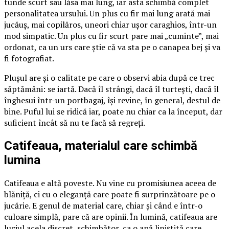
tunde scurt sau lăsa mai lung, iar asta schimbă complet
personalitatea ursului. Un plus cu fir mai lung arată mai
jucăuș, mai copilăros, uneori chiar ușor caraghios, într-un
mod simpatic. Un plus cu fir scurt pare mai „cuminte”, mai
ordonat, ca un urs care știe că va sta pe o canapea bej și va
fi fotografiat.
Plușul are și o calitate pe care o observi abia după ce trec
săptămâni: se iartă. Dacă îl strângi, dacă îl turtești, dacă îl
înghesui într-un portbagaj, își revine, în general, destul de
bine. Puful lui se ridică iar, poate nu chiar ca la început, dar
suficient încât să nu te facă să regreți.
Catifeaua, materialul care schimbă
lumina
Catifeaua e altă poveste. Nu vine cu promisiunea aceea de
blăniță, ci cu o eleganță care poate fi surprinzătoare pe o
jucărie. E genul de material care, chiar și când e într-o
culoare simplă, pare că are opinii. În lumină, catifeaua are
luciul acela discret, schimbător, ca o apă liniștită care