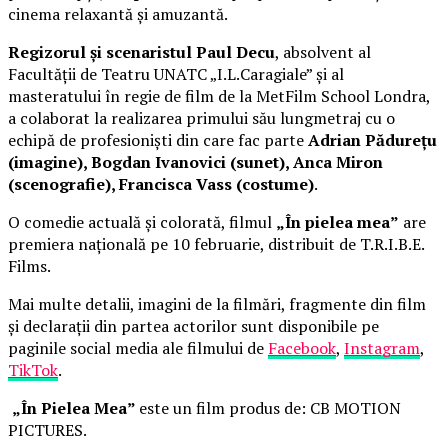
cinema relaxantă și amuzantă.
Regizorul și scenaristul Paul Decu
, absolvent al
Facultății de Teatru UNATC „I.L.Caragiale” și al
masteratului în regie de film de la MetFilm School Londra,
a colaborat la realizarea primului său lungmetraj cu o
echipă de profesioniști din care fac parte
Adrian Pădurețu
(imagine), Bogdan Ivanovici (sunet), Anca Miron
(scenografie), Francisca Vass (costume)
.
O comedie actuală și colorată, filmul
„În pielea mea”
are
premiera națională pe 10 februarie, distribuit de T.R.I.B.E.
Films.
Mai multe detalii, imagini de la filmări, fragmente din film
și declarații din partea actorilor sunt disponibile pe
paginile social media ale filmului de
Facebook
,
Instagram
,
TikTok
.
„În Pielea Mea”
este un film produs de: CB MOTION
PICTURES.