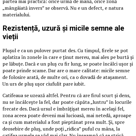
partea mai practică: orice urmă de mână, orice zonă
„mângâiată invers” se observă. Nu e un defect, e natura
materialului.
Rezistență, uzură și micile semne ale
vieții
Plușul e ca un pulover purtat des. Cu timpul, firele se pot
aplatiza în zonele în care e ținut mereu, mai ales pe burtă și
pe lăbuțe. Dacă e un pluș cu fir lung, se poate încâlci ușor și
poate prinde scame. Dar are o mare calitate: micile semne
de folosire arată, de multe ori, ca o dovadă de atașament.
Un urs de pluș ușor ciufulit pare iubit.
Catifeaua se uzează altfel. Pentru că are firul scurt și dens,
nu se încâlcește la fel, dar poate căpăta „lustru” în locurile
frecate des. Dacă ursul e îmbrățișat mereu în același fel,
zona aceea poate deveni mai lucioasă, mai netedă, aproape
ca și cum materialul a fost pieptănat prea mult. Și, spre
deosebire de pluș, unde poți „ridica” puful cu mâna, la
catifea urmele se văd mai clar. Nu înseamnă că se strică