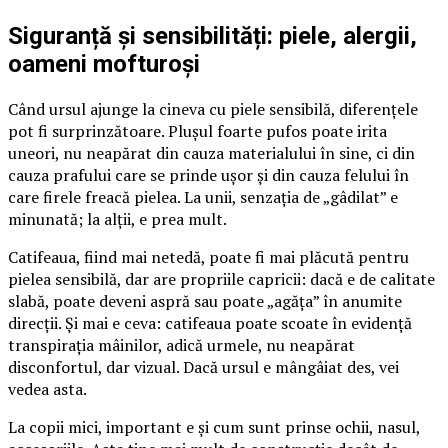
Siguranță și sensibilități: piele, alergii,
oameni mofturoși
Când ursul ajunge la cineva cu piele sensibilă, diferențele
pot fi surprinzătoare. Plușul foarte pufos poate irita
uneori, nu neapărat din cauza materialului în sine, ci din
cauza prafului care se prinde ușor și din cauza felului în
care firele freacă pielea. La unii, senzația de „gâdilat” e
minunată; la alții, e prea mult.
Catifeaua, fiind mai netedă, poate fi mai plăcută pentru
pielea sensibilă, dar are propriile capricii: dacă e de calitate
slabă, poate deveni aspră sau poate „agăța” în anumite
direcții. Și mai e ceva: catifeaua poate scoate în evidență
transpirația mâinilor, adică urmele, nu neapărat
disconfortul, dar vizual. Dacă ursul e mângâiat des, vei
vedea asta.
La copii mici, important e și cum sunt prinse ochii, nasul,