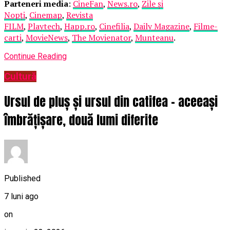
Parteneri media
:
CineFan
,
News.ro
,
Zile și
Nopți
,
Cinemap
,
Revista
FILM
,
Playtech
,
Happ.ro
,
Cinefilia
,
Daily Magazine
,
Filme-
carti
,
MovieNews
,
The Movienator
,
Munteanu
.
Continue Reading
Cultură
Ursul de pluș și ursul din catifea – aceeași
îmbrățișare, două lumi diferite
Published
7 luni ago
on