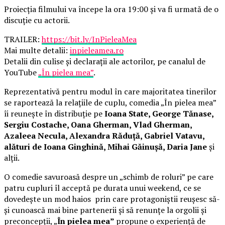
Proiecția filmului va începe la ora 19:00 și va fi urmată de o
discuție cu actorii.
TRAILER:
https://bit.ly/InPieleaMea
Mai multe detalii:
inpieleamea.ro
Detalii din culise și declarații ale actorilor, pe canalul de
YouTube
„În pielea mea”
.
Reprezentativă pentru modul în care majoritatea tinerilor
se raportează la relațiile de cuplu, comedia „În pielea mea”
îi reunește în distribuție pe
Ioana State, George Tănase,
Sergiu Costache, Oana Gherman, Vlad Gherman,
Azaleea Necula, Alexandra Răduță, Gabriel Vatavu,
alături de Ioana Ginghină, Mihai Găinușă, Daria Jane
și
alții.
O comedie savuroasă despre un „schimb de roluri” pe care
patru cupluri îl acceptă pe durata unui weekend, ce se
dovedește un mod haios prin care protagoniștii reușesc să-
și cunoască mai bine partenerii și să renunțe la orgolii și
preconcepții, „
În pielea mea”
propune o experiență de