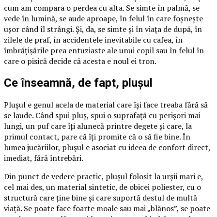
cum am compara o perdea cu alta. Se simte în palmă, se
vede în lumină, se aude aproape, în felul în care foșnește
ușor când îl strângi. Și, da, se simte și în viața de după, în
zilele de praf, în accidentele inevitabile cu cafea, în
îmbrățișările prea entuziaste ale unui copil sau în felul în
care o pisică decide că acesta e noul ei tron.
Ce înseamnă, de fapt, plușul
Plușul e genul acela de material care își face treaba fără să
se laude. Când spui pluș, spui o suprafață cu perișori mai
lungi, un puf care îți alunecă printre degete și care, la
primul contact, pare că îți promite că o să fie bine. În
lumea jucăriilor, plușul e asociat cu ideea de confort direct,
imediat, fără întrebări.
Din punct de vedere practic, plușul folosit la urșii mari e,
cel mai des, un material sintetic, de obicei poliester, cu o
structură care ține bine și care suportă destul de multă
viață. Se poate face foarte moale sau mai „blănos”, se poate