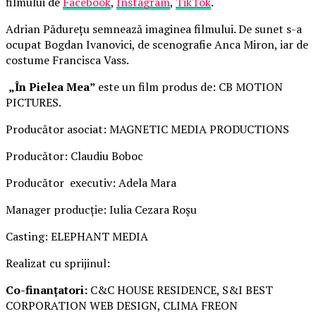
filmului de
Facebook
,
Instagram
,
TikTok
.
Adrian Pădurețu semnează imaginea filmului. De sunet s-a
ocupat Bogdan Ivanovici, de scenografie Anca Miron, iar de
costume Francisca Vass.
„În Pielea Mea”
este un film produs de: CB MOTION
PICTURES.
Producător asociat: MAGNETIC MEDIA PRODUCTIONS
Producător: Claudiu Boboc
Producător executiv: Adela Mara
Manager producție: Iulia Cezara Roșu
Casting: ELEPHANT MEDIA
Realizat cu sprijinul:
Co-finanțatori:
C&C HOUSE RESIDENCE, S&I BEST
CORPORATION WEB DESIGN, CLIMA FREON