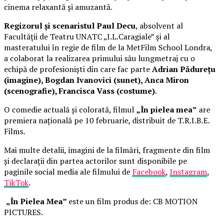
cinema relaxantă și amuzantă.
Regizorul și scenaristul Paul Decu
, absolvent al
Facultății de Teatru UNATC „I.L.Caragiale” și al
masteratului în regie de film de la MetFilm School Londra,
a colaborat la realizarea primului său lungmetraj cu o
echipă de profesioniști din care fac parte
Adrian Pădurețu
(imagine), Bogdan Ivanovici (sunet), Anca Miron
(scenografie), Francisca Vass (costume)
.
O comedie actuală și colorată, filmul
„În pielea mea”
are
premiera națională pe 10 februarie, distribuit de T.R.I.B.E.
Films.
Mai multe detalii, imagini de la filmări, fragmente din film
și declarații din partea actorilor sunt disponibile pe
paginile social media ale filmului de
Facebook
,
Instagram
,
TikTok
.
„În Pielea Mea”
este un film produs de: CB MOTION
PICTURES.