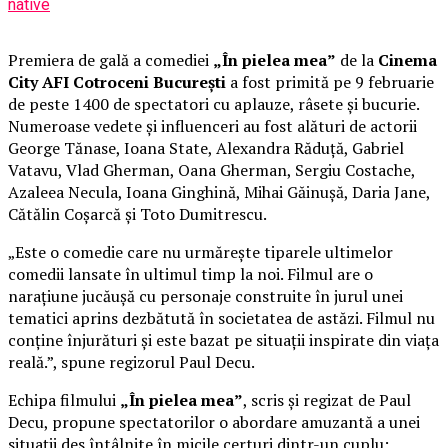
native
Premiera de gală a comediei
„În pielea mea”
de la
Cinema
City AFI Cotroceni București
a fost primită pe 9 februarie
de peste 1400 de spectatori cu aplauze, râsete și bucurie.
Numeroase vedete și influenceri au fost alături de actorii
George Tănase, Ioana State, Alexandra Răduță, Gabriel
Vatavu, Vlad Gherman, Oana Gherman, Sergiu Costache,
Azaleea Necula, Ioana Ginghină, Mihai Găinușă, Daria Jane,
Cătălin Coșarcă și Toto Dumitrescu.
„Este o comedie care nu urmărește tiparele ultimelor
comedii lansate în ultimul timp la noi. Filmul are o
narațiune jucăușă cu personaje construite în jurul unei
tematici aprins dezbătută în societatea de astăzi. Filmul nu
conține înjurături și este bazat pe situații inspirate din viața
reală.”, spune regizorul Paul Decu.
Echipa filmului
„În pielea mea”
, scris și regizat de Paul
Decu, propune spectatorilor o abordare amuzantă a unei
situații des întâlnite în micile certuri dintr-un cuplu: