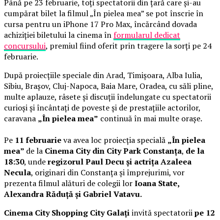
Până pe 23 februarie, toți spectatorii din țară care și-au
cumpărat bilet la filmul „În pielea mea” se pot înscrie în
cursa pentru un iPhone 17 Pro Max, încărcând dovada
achiziției biletului la cinema în
formularul dedicat
concursului
, premiul fiind oferit prin tragere la sorți pe 24
februarie.
După proiecțiile speciale din Arad, Timișoara, Alba Iulia,
Sibiu, Brașov, Cluj-Napoca, Baia Mare, Oradea, cu săli pline,
multe aplauze, râsete și discuții îndelungate cu spectatorii
curioși și încântați de poveste și de prestațiile actorilor,
caravana
„În pielea mea”
continuă în mai multe orașe.
Pe
11 februarie
va avea loc proiecția specială
„În pielea
mea”
de la
Cinema City din City Park Constanța
,
de la
18:30
, unde
regizorul Paul Decu și actrița Azaleea
Necula
, originari din Constanța și împrejurimi, vor
prezenta filmul alături de colegii lor
Ioana State,
Alexandra Răduță și Gabriel Vatavu.
Cinema City Shopping City Galați
invită spectatorii
pe 12