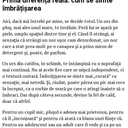
Prima diferență reală: cum se simte
îmbrățișarea
Aici, dacă mă întrebi pe mine, se decide totul. Un urs din
pluș, mai ales unul mare, te învăluie. Perii lui se așază pe
piele, umplu spațiul dintre tine și el. Când îl strângi, ai
senzația că strângi un nor ușor cam dezordonat, un nor
care a stat prea mult pe o canapea și a prins miros de
detergent și, poate, de parfum.
Un urs din catifea, în schimb, te întâmpină cu o suprafață
mai continuă. Nu ai acele fire care se mișcă independent, ci
o textură unitară. Îmbrățișarea se simte mai „curată” ca
senzație, mai netedă. Și, ciudat, poate părea un pic mai rece
la început, ca o rochie de seară pe care o atingi înainte să o
îmbraci. Dar după câteva secunde, devine la fel de cald,
doar că altfel.
Pentru un copil mic, plușul e adesea mai prietenos, pentru
că îl „înconjoară” și pentru că arată ca blana unei ființe vii.
Pentru un adolescent sau un adult care îl vede și ca pe un