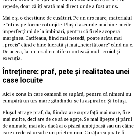
repede, doar că îți arată mai direct unde a fost atins.
Mai e și o chestiune de cusături. Pe un urs mare, materialul
e întins pe forme rotunjite. Plușul ascunde mai bine micile
imperfecțiuni de la îmbinări, pentru că firele acoperă
marginea. Catifeaua, fiind mai netedă, poate arăta mai
„precis” când e bine lucrată și mai „neiertătoare” când nu e.
De aceea, la un urs din catifea contează mult croiul și
execuția.
Întreținere: praf, pete și realitatea unei
case locuite
Aici e zona în care oamenii se supără, pentru că nimeni nu
cumpără un urs mare gândindu-se la aspirator. Și totuși.
Plușul atrage praf, da, fiindcă are suprafață mai mare, fire
mai multe, deci are de ce să se agațe. Se mai lipește și părul
de animale, mai ales dacă ai o pisică ambițioasă sau un câine
care crede că ursul e un prieten nou. Curățarea poate fi