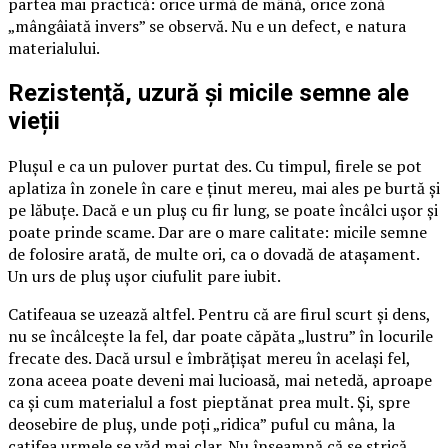
partea mai practică: orice urmă de mână, orice zonă
„mângâiată invers” se observă. Nu e un defect, e natura
materialului.
Rezistență, uzură și micile semne ale
vieții
Plușul e ca un pulover purtat des. Cu timpul, firele se pot
aplatiza în zonele în care e ținut mereu, mai ales pe burtă și
pe lăbuțe. Dacă e un pluș cu fir lung, se poate încâlci ușor și
poate prinde scame. Dar are o mare calitate: micile semne
de folosire arată, de multe ori, ca o dovadă de atașament.
Un urs de pluș ușor ciufulit pare iubit.
Catifeaua se uzează altfel. Pentru că are firul scurt și dens,
nu se încâlcește la fel, dar poate căpăta „lustru” în locurile
frecate des. Dacă ursul e îmbrățișat mereu în același fel,
zona aceea poate deveni mai lucioasă, mai netedă, aproape
ca și cum materialul a fost pieptănat prea mult. Și, spre
deosebire de pluș, unde poți „ridica” puful cu mâna, la
catifea urmele se văd mai clar. Nu înseamnă că se strică