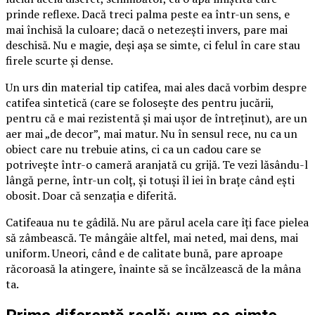
prinde reflexe. Dacă treci palma peste ea într-un sens, e
mai închisă la culoare; dacă o netezești invers, pare mai
deschisă. Nu e magie, deși așa se simte, ci felul în care stau
firele scurte și dense.
Un urs din material tip catifea, mai ales dacă vorbim despre
catifea sintetică (care se folosește des pentru jucării,
pentru că e mai rezistentă și mai ușor de întreținut), are un
aer mai „de decor”, mai matur. Nu în sensul rece, nu ca un
obiect care nu trebuie atins, ci ca un cadou care se
potrivește într-o cameră aranjată cu grijă. Te vezi lăsându-l
lângă perne, într-un colț, și totuși îl iei în brațe când ești
obosit. Doar că senzația e diferită.
Catifeaua nu te gâdilă. Nu are părul acela care îți face pielea
să zâmbească. Te mângâie altfel, mai neted, mai dens, mai
uniform. Uneori, când e de calitate bună, pare aproape
răcoroasă la atingere, înainte să se încălzească de la mâna
ta.