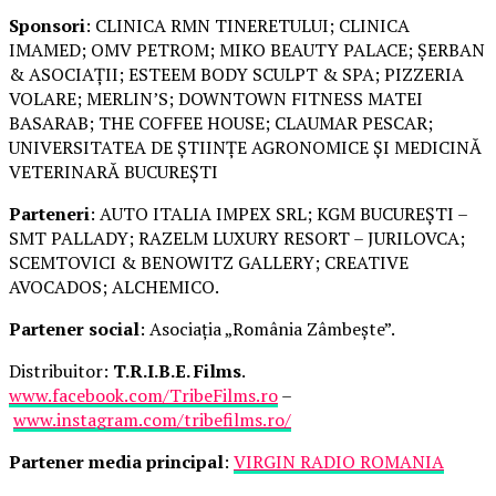
Sponsori
: CLINICA RMN TINERETULUI; CLINICA
IMAMED; OMV PETROM; MIKO BEAUTY PALACE; ȘERBAN
& ASOCIAȚII; ESTEEM BODY SCULPT & SPA; PIZZERIA
VOLARE; MERLIN’S; DOWNTOWN FITNESS MATEI
BASARAB; THE COFFEE HOUSE; CLAUMAR PESCAR;
UNIVERSITATEA DE ȘTIINȚE AGRONOMICE ȘI MEDICINĂ
VETERINARĂ BUCUREȘTI
Parteneri
: AUTO ITALIA IMPEX SRL; KGM BUCUREȘTI –
SMT PALLADY; RAZELM LUXURY RESORT – JURILOVCA;
SCEMTOVICI & BENOWITZ GALLERY; CREATIVE
AVOCADOS; ALCHEMICO.
Partener social
: Asociația „România Zâmbește”.
Distribuitor:
T.R.I.B.E. Films
.
www.facebook.com/TribeFilms.ro
–
www.instagram.com/tribefilms.ro/
Partener media principal
:
VIRGIN RADIO ROMANIA