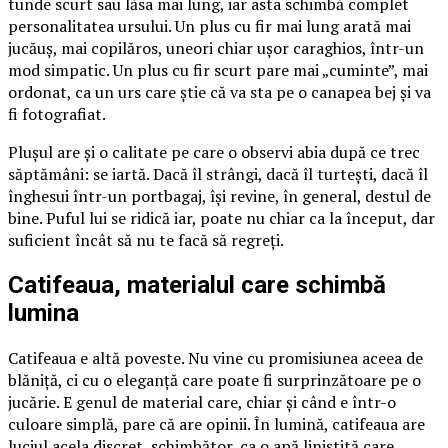
tunde scurt sau lăsa mai lung, iar asta schimbă complet
personalitatea ursului. Un plus cu fir mai lung arată mai
jucăuș, mai copilăros, uneori chiar ușor caraghios, într-un
mod simpatic. Un plus cu fir scurt pare mai „cuminte”, mai
ordonat, ca un urs care știe că va sta pe o canapea bej și va
fi fotografiat.
Plușul are și o calitate pe care o observi abia după ce trec
săptămâni: se iartă. Dacă îl strângi, dacă îl turtești, dacă îl
înghesui într-un portbagaj, își revine, în general, destul de
bine. Puful lui se ridică iar, poate nu chiar ca la început, dar
suficient încât să nu te facă să regreți.
Catifeaua, materialul care schimbă
lumina
Catifeaua e altă poveste. Nu vine cu promisiunea aceea de
blăniță, ci cu o eleganță care poate fi surprinzătoare pe o
jucărie. E genul de material care, chiar și când e într-o
culoare simplă, pare că are opinii. În lumină, catifeaua are
luciul acela discret, schimbător, ca o apă liniștită care