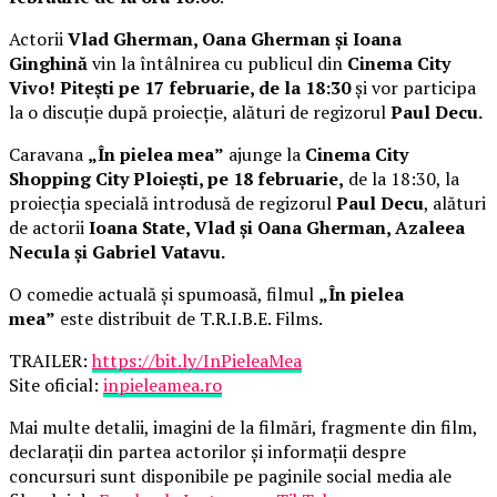
Actorii
Vlad Gherman, Oana Gherman și Ioana
Ginghină
vin la întâlnirea cu publicul din
Cinema City
Vivo! Pitești pe 17 februarie, de la 18:30
și vor participa
la o discuție după proiecție, alături de regizorul
Paul Decu.
Caravana
„În pielea mea”
ajunge la
Cinema City
Shopping City Ploiești, pe 18 februarie,
de la 18:30, la
proiecția specială introdusă de regizorul
Paul Decu
, alături
de actorii
Ioana State, Vlad și Oana Gherman, Azaleea
Necula și Gabriel Vatavu.
O comedie actuală și spumoasă, filmul
„În pielea
mea”
este distribuit de T.R.I.B.E. Films.
TRAILER:
https://bit.ly/InPieleaMea
Site oficial:
inpieleamea.ro
Mai multe detalii, imagini de la filmări, fragmente din film,
declarații din partea actorilor și informații despre
concursuri sunt disponibile pe paginile social media ale