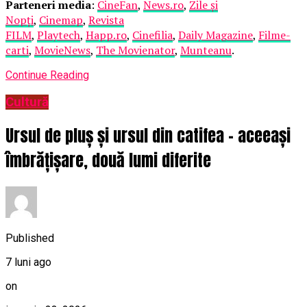
Parteneri media
:
CineFan
,
News.ro
,
Zile și
Nopți
,
Cinemap
,
Revista
FILM
,
Playtech
,
Happ.ro
,
Cinefilia
,
Daily Magazine
,
Filme-
carti
,
MovieNews
,
The Movienator
,
Munteanu
.
Continue Reading
Cultură
Ursul de pluș și ursul din catifea – aceeași
îmbrățișare, două lumi diferite
Published
7 luni ago
on