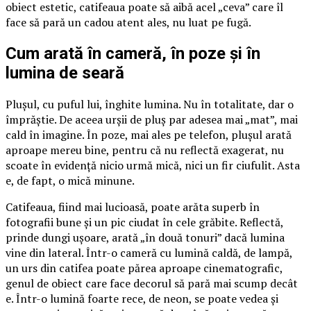
obiect estetic, catifeaua poate să aibă acel „ceva” care îl
face să pară un cadou atent ales, nu luat pe fugă.
Cum arată în cameră, în poze și în
lumina de seară
Plușul, cu puful lui, înghite lumina. Nu în totalitate, dar o
împrăștie. De aceea urșii de pluș par adesea mai „mat”, mai
cald în imagine. În poze, mai ales pe telefon, plușul arată
aproape mereu bine, pentru că nu reflectă exagerat, nu
scoate în evidență nicio urmă mică, nici un fir ciufulit. Asta
e, de fapt, o mică minune.
Catifeaua, fiind mai lucioasă, poate arăta superb în
fotografii bune și un pic ciudat în cele grăbite. Reflectă,
prinde dungi ușoare, arată „în două tonuri” dacă lumina
vine din lateral. Într-o cameră cu lumină caldă, de lampă,
un urs din catifea poate părea aproape cinematografic,
genul de obiect care face decorul să pară mai scump decât
e. Într-o lumină foarte rece, de neon, se poate vedea și