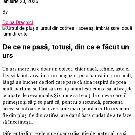
ianuarie 23, 2026
By
Doina Draghici
De ce ne pasă, totuși, din ce e făcut un
urs
Un urs mare nu e doar un obiect, chiar dacă, tehnic, asta e.
Îl vezi la intrarea într-un magazin, pe o bancă într-un mall,
lângă un buchet de flori care pare că abia respiră de prea
mult parfum, și, fără să vrei, îți amintești cum e să ai brațele
ocupate de ceva moale. Și cum e să te uiți la cineva care îl
primește și să ți se pară că, pentru o secundă, persoana
aceea se întoarce la o versiune mai ușoară a ei. Un urs mare,
fie din pluș, fie din catifea, are darul ăsta ciudat de a te face
să încetinești.
Diferența dintre ele nu e doar o discuție de material, ca și