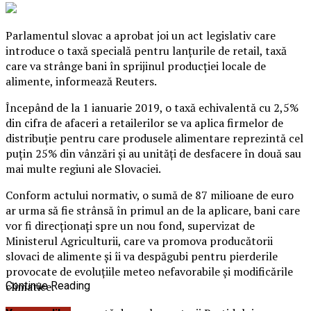
Parlamentul slovac a aprobat joi un act legislativ care
introduce o taxă specială pentru lanţurile de retail, taxă
care va strânge bani în sprijinul producţiei locale de
alimente, informează Reuters.
Începând de la 1 ianuarie 2019, o taxă echivalentă cu 2,5%
din cifra de afaceri a retailerilor se va aplica firmelor de
distribuţie pentru care produsele alimentare reprezintă cel
puţin 25% din vânzări şi au unităţi de desfacere în două sau
mai multe regiuni ale Slovaciei.
Conform actului normativ, o sumă de 87 milioane de euro
ar urma să fie strânsă în primul an de la aplicare, bani care
vor fi direcţionaţi spre un nou fond, supervizat de
Ministerul Agriculturii, care va promova producătorii
slovaci de alimente şi îi va despăgubi pentru pierderile
provocate de evoluţiile meteo nefavorabile şi modificările
climatice.
Continue Reading