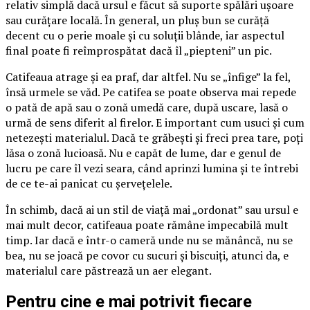
relativ simplă dacă ursul e făcut să suporte spălări ușoare
sau curățare locală. În general, un pluș bun se curăță
decent cu o perie moale și cu soluții blânde, iar aspectul
final poate fi reîmprospătat dacă îl „piepteni” un pic.
Catifeaua atrage și ea praf, dar altfel. Nu se „înfige” la fel,
însă urmele se văd. Pe catifea se poate observa mai repede
o pată de apă sau o zonă umedă care, după uscare, lasă o
urmă de sens diferit al firelor. E important cum usuci și cum
netezești materialul. Dacă te grăbești și freci prea tare, poți
lăsa o zonă lucioasă. Nu e capăt de lume, dar e genul de
lucru pe care îl vezi seara, când aprinzi lumina și te întrebi
de ce te-ai panicat cu șervețelele.
În schimb, dacă ai un stil de viață mai „ordonat” sau ursul e
mai mult decor, catifeaua poate rămâne impecabilă mult
timp. Iar dacă e într-o cameră unde nu se mănâncă, nu se
bea, nu se joacă pe covor cu sucuri și biscuiți, atunci da, e
materialul care păstrează un aer elegant.
Pentru cine e mai potrivit fiecare