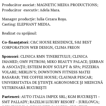
Producător asociat: MAGNETIC MEDIA PRODUCTIONS;
Producător executiv: Adela Mara.
Manager producție: Iulia Cezara Roșu.
Casting: ELEPHANT MEDIA.
Realizat cu sprijinul:
Co-finanțatori:
C&C HOUSE RESIDENCE, S&I BEST
CORPORATION WEB DESIGN, CLIMA FREON
Sponsori
: CLINICA RMN TINERETULUI; CLINICA
IMAMED; OMV PETROM; MIKO BEAUTY PALACE; ȘERBAN
& ASOCIAȚII; ESTEEM BODY SCULPT & SPA; PIZZERIA
VOLARE; MERLIN’S; DOWNTOWN FITNESS MATEI
BASARAB; THE COFFEE HOUSE; CLAUMAR PESCAR;
UNIVERSITATEA DE ȘTIINȚE AGRONOMICE ȘI MEDICINĂ
VETERINARĂ BUCUREȘTI
Parteneri
: AUTO ITALIA IMPEX SRL; KGM BUCUREȘTI –
SMT PALLADY; RAZELM LUXURY RESORT – JURILOVCA;