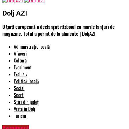
Dolj AZI
O țară europeană a declanșat războiul cu marile lanțuri de
magazine. Totul a pornit de la alimente | DoljAZI
Administrație locală
Afaceri
Cultură
Eveniment
Exclusiv
Politică locală
Social
Sport
Știri din județ
Viața în Dolj
Turism
Eveniment