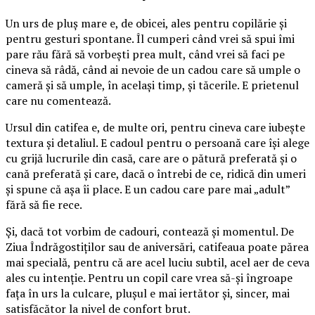
Un urs de pluș mare e, de obicei, ales pentru copilărie și
pentru gesturi spontane. Îl cumperi când vrei să spui îmi
pare rău fără să vorbești prea mult, când vrei să faci pe
cineva să râdă, când ai nevoie de un cadou care să umple o
cameră și să umple, în același timp, și tăcerile. E prietenul
care nu comentează.
Ursul din catifea e, de multe ori, pentru cineva care iubește
textura și detaliul. E cadoul pentru o persoană care își alege
cu grijă lucrurile din casă, care are o pătură preferată și o
cană preferată și care, dacă o întrebi de ce, ridică din umeri
și spune că așa îi place. E un cadou care pare mai „adult”
fără să fie rece.
Și, dacă tot vorbim de cadouri, contează și momentul. De
Ziua Îndrăgostiților sau de aniversări, catifeaua poate părea
mai specială, pentru că are acel luciu subtil, acel aer de ceva
ales cu intenție. Pentru un copil care vrea să-și îngroape
fața în urs la culcare, plușul e mai iertător și, sincer, mai
satisfăcător la nivel de confort brut.