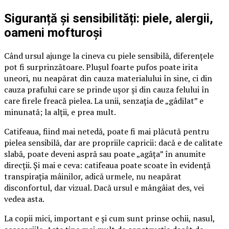
Siguranță și sensibilități: piele, alergii,
oameni mofturoși
Când ursul ajunge la cineva cu piele sensibilă, diferențele
pot fi surprinzătoare. Plușul foarte pufos poate irita
uneori, nu neapărat din cauza materialului în sine, ci din
cauza prafului care se prinde ușor și din cauza felului în
care firele freacă pielea. La unii, senzația de „gâdilat” e
minunată; la alții, e prea mult.
Catifeaua, fiind mai netedă, poate fi mai plăcută pentru
pielea sensibilă, dar are propriile capricii: dacă e de calitate
slabă, poate deveni aspră sau poate „agăța” în anumite
direcții. Și mai e ceva: catifeaua poate scoate în evidență
transpirația mâinilor, adică urmele, nu neapărat
disconfortul, dar vizual. Dacă ursul e mângâiat des, vei
vedea asta.
La copii mici, important e și cum sunt prinse ochii, nasul,