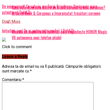
De neimaginat! Ce salariu are Sorin Grindeanu: Depășește orice
Care este diferența dintre un brand coreean și unul european?
așteptare | DoljAZI
Și de ce Geek & Gorgeous a împrumutat trăsături coreene
Don't Miss
Inițiativă-șoc! Ce ar putea păți românii | DoljAZI
Dincolo de capacitatea bateriei: cum regândește HONOR Magic
V6 autonomia unui telefon pliabil
Click to comment
Leave a Reply
Adresa ta de email nu va fi publicată.
Câmpurile obligatorii
sunt marcate cu
*
Comentariu
*