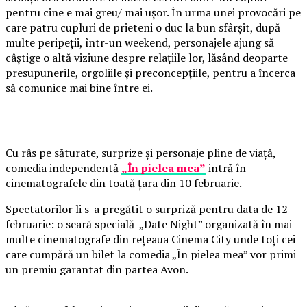
pentru cine e mai greu/ mai ușor. În urma unei provocări pe
care patru cupluri de prieteni o duc la bun sfârșit, după
multe peripeții, într-un weekend, personajele ajung să
câștige o altă viziune despre relațiile lor, lăsând deoparte
presupunerile, orgoliile și preconcepțiile, pentru a încerca
să comunice mai bine între ei.
Cu râs pe săturate, surprize și personaje pline de viață,
comedia independentă
„În pielea mea”
intră în
cinematografele din toată țara din 10 februarie.
Spectatorilor li s-a pregătit o surpriză pentru data de 12
februarie: o seară specială „Date Night” organizată în mai
multe cinematografe din rețeaua Cinema City unde toți cei
care cumpără un bilet la comedia „În pielea mea” vor primi
un premiu garantat din partea Avon.