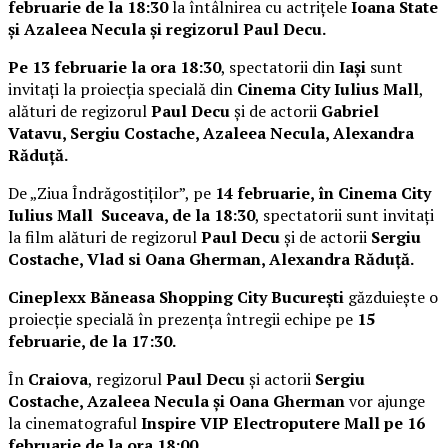
februarie de la 18:30
la întâlnirea cu actrițele
Ioana State
și Azaleea Necula și regizorul Paul Decu.
Pe 13 februarie la ora 18:30
, spectatorii din
Iași
sunt
invitați la proiecția specială din
Cinema City Iulius Mall
,
alături de regizorul
Paul Decu
și de actorii
Gabriel
Vatavu, Sergiu Costache, Azaleea Necula, Alexandra
Răduță.
De „Ziua Îndrăgostiților”, pe
14 februarie, în Cinema City
Iulius Mall Suceava, de la 18:30
, spectatorii sunt invitați
la film alături de regizorul
Paul Decu
și de actorii
Sergiu
Costache, Vlad si Oana Gherman, Alexandra Răduță.
Cineplexx Băneasa Shopping City București
găzduiește o
proiecție specială în prezența întregii echipe pe
15
februarie, de la 17:30.
În
Craiova
, regizorul
Paul Decu
și actorii
Sergiu
Costache, Azaleea Necula și Oana Gherman
vor ajunge
la cinematograful
Inspire VIP Electroputere Mall pe 16
februarie de la ora 18:00
.