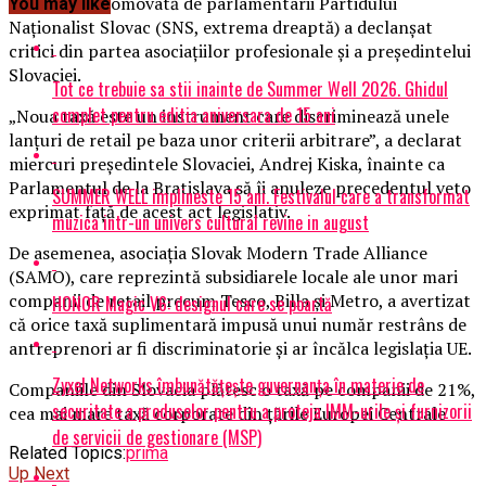
Însă legea promovată de parlamentarii Partidului
You may like
Naţionalist Slovac (SNS, extrema dreaptă) a declanşat
critici din partea asociaţiilor profesionale şi a preşedintelui
Slovaciei.
Tot ce trebuie sa stii inainte de Summer Well 2026. Ghidul
complet pentru editia aniversara de 15 ani
„Noua taxă este un instrument care discriminează unele
lanţuri de retail pe baza unor criterii arbitrare”, a declarat
miercuri preşedintele Slovaciei, Andrej Kiska, înainte ca
Parlamentul de la Bratislava să îi anuleze precedentul veto
SUMMER WELL implineste 15 ani. Festivalul care a transformat
exprimat faţă de acest act legislativ.
muzica intr-un univers cultural revine in august
De asemenea, asociaţia Slovak Modern Trade Alliance
(SAMO), care reprezintă subsidiarele locale ale unor mari
companii de retail precum Tesco, Billa şi Metro, a avertizat
HONOR Magic V6: designul care se poartă
că orice taxă suplimentară impusă unui număr restrâns de
antreprenori ar fi discriminatorie şi ar încălca legislaţia UE.
Zyxel Networks îmbunătățește guvernanța în materie de
Companiile din Slovacia plătesc o taxă pe companii de 21%,
securitate a produselor pentru a proteja IMM-urile și furnizorii
cea mai mare taxă corporate din ţările Europei Centrale
de servicii de gestionare (MSP)
Related Topics:
prima
Up Next