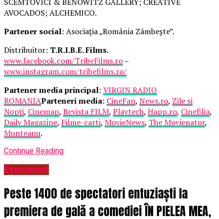
SCEMTOVICI & BENOWITZ GALLERY; CREATIVE
AVOCADOS; ALCHEMICO.
Partener social
: Asociația „România Zâmbește”.
Distribuitor:
T.R.I.B.E. Films
.
www.facebook.com/TribeFilms.ro
–
www.instagram.com/tribefilms.ro/
Partener media principal
:
VIRGIN RADIO
ROMANIA
Parteneri media
:
CineFan
,
News.ro
,
Zile și
Nopți
,
Cinemap
,
Revista FILM
,
Playtech
,
Happ.ro
,
Cinefilia
,
Daily Magazine
,
Filme-carti
,
MovieNews
,
The Movienator
,
Munteanu
.
Continue Reading
Eveniment
Peste 1400 de spectatori entuziaști la
premiera de gală a comediei ÎN PIELEA MEA,