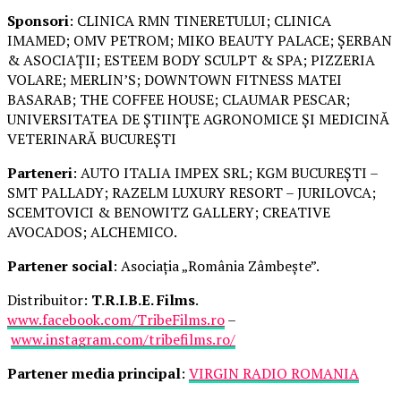
Sponsori
: CLINICA RMN TINERETULUI; CLINICA
IMAMED; OMV PETROM; MIKO BEAUTY PALACE; ȘERBAN
& ASOCIAȚII; ESTEEM BODY SCULPT & SPA; PIZZERIA
VOLARE; MERLIN’S; DOWNTOWN FITNESS MATEI
BASARAB; THE COFFEE HOUSE; CLAUMAR PESCAR;
UNIVERSITATEA DE ȘTIINȚE AGRONOMICE ȘI MEDICINĂ
VETERINARĂ BUCUREȘTI
Parteneri
: AUTO ITALIA IMPEX SRL; KGM BUCUREȘTI –
SMT PALLADY; RAZELM LUXURY RESORT – JURILOVCA;
SCEMTOVICI & BENOWITZ GALLERY; CREATIVE
AVOCADOS; ALCHEMICO.
Partener social
: Asociația „România Zâmbește”.
Distribuitor:
T.R.I.B.E. Films
.
www.facebook.com/TribeFilms.ro
–
www.instagram.com/tribefilms.ro/
Partener media principal
:
VIRGIN RADIO ROMANIA