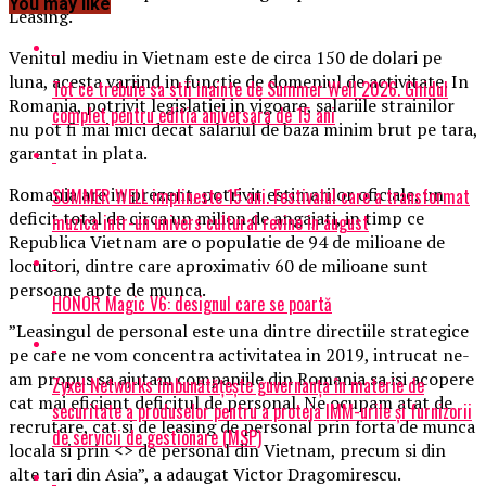
You may like
Leasing.
Venitul mediu in Vietnam este de circa 150 de dolari pe
luna, acesta variind in functie de domeniul de activitate. In
Tot ce trebuie sa stii inainte de Summer Well 2026. Ghidul
Romania, potrivit legislatiei in vigoare, salariile strainilor
complet pentru editia aniversara de 15 ani
nu pot fi mai mici decat salariul de baza minim brut pe tara,
garantat in plata.
Romania are in prezent, potrivit estimarilor oficiale, un
SUMMER WELL implineste 15 ani. Festivalul care a transformat
deficit total de circa un milion de angajati, in timp ce
muzica intr-un univers cultural revine in august
Republica Vietnam are o populatie de 94 de milioane de
locuitori, dintre care aproximativ 60 de milioane sunt
persoane apte de munca.
HONOR Magic V6: designul care se poartă
”Leasingul de personal este una dintre directiile strategice
pe care ne vom concentra activitatea in 2019, intrucat ne-
am propus sa ajutam companiile din Romania sa isi acopere
Zyxel Networks îmbunătățește guvernanța în materie de
cat mai eficient deficitul de personal. Ne ocupam atat de
securitate a produselor pentru a proteja IMM-urile și furnizorii
recrutare, cat si de leasing de personal prin forta de munca
de servicii de gestionare (MSP)
locala si prin <
> de personal din Vietnam, precum si din
alte tari din Asia”, a adaugat Victor Dragomirescu.