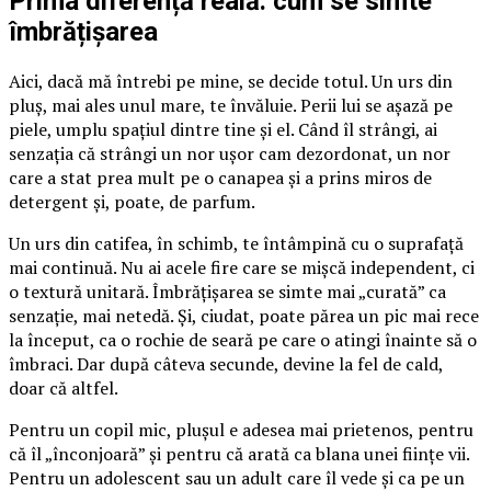
Prima diferență reală: cum se simte
îmbrățișarea
Aici, dacă mă întrebi pe mine, se decide totul. Un urs din
pluș, mai ales unul mare, te învăluie. Perii lui se așază pe
piele, umplu spațiul dintre tine și el. Când îl strângi, ai
senzația că strângi un nor ușor cam dezordonat, un nor
care a stat prea mult pe o canapea și a prins miros de
detergent și, poate, de parfum.
Un urs din catifea, în schimb, te întâmpină cu o suprafață
mai continuă. Nu ai acele fire care se mișcă independent, ci
o textură unitară. Îmbrățișarea se simte mai „curată” ca
senzație, mai netedă. Și, ciudat, poate părea un pic mai rece
la început, ca o rochie de seară pe care o atingi înainte să o
îmbraci. Dar după câteva secunde, devine la fel de cald,
doar că altfel.
Pentru un copil mic, plușul e adesea mai prietenos, pentru
că îl „înconjoară” și pentru că arată ca blana unei ființe vii.
Pentru un adolescent sau un adult care îl vede și ca pe un