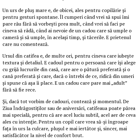
Un urs de pluș mare e, de obicei, ales pentru copilărie și
pentru gesturi spontane. Îl cumperi când vrei să spui îmi
pare rău fără să vorbești prea mult, când vrei să faci pe
cineva să râdă, când ai nevoie de un cadou care să umple o
cameră și să umple, în același timp, și tăcerile. E prietenul
care nu comentează.
Ursul din catifea e, de multe ori, pentru cineva care iubește
textura și detaliul. E cadoul pentru o persoană care își alege
cu grijă lucrurile din casă, care are o pătură preferată și o
cană preferată și care, dacă o întrebi de ce, ridică din umeri
și spune că așa îi place. E un cadou care pare mai „adult”
fără să fie rece.
Și, dacă tot vorbim de cadouri, contează și momentul. De
Ziua Îndrăgostiților sau de aniversări, catifeaua poate părea
mai specială, pentru că are acel luciu subtil, acel aer de ceva
ales cu intenție. Pentru un copil care vrea să-și îngroape
fața în urs la culcare, plușul e mai iertător și, sincer, mai
satisfăcător la nivel de confort brut.