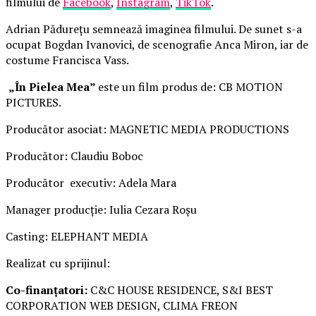
filmului de
Facebook
,
Instagram
,
TikTok
.
Adrian Pădurețu semnează imaginea filmului. De sunet s-a
ocupat Bogdan Ivanovici, de scenografie Anca Miron, iar de
costume Francisca Vass.
„În Pielea Mea”
este un film produs de: CB MOTION
PICTURES.
Producător asociat: MAGNETIC MEDIA PRODUCTIONS
Producător: Claudiu Boboc
Producător executiv: Adela Mara
Manager producție: Iulia Cezara Roșu
Casting: ELEPHANT MEDIA
Realizat cu sprijinul:
Co-finanțatori:
C&C HOUSE RESIDENCE, S&I BEST
CORPORATION WEB DESIGN, CLIMA FREON