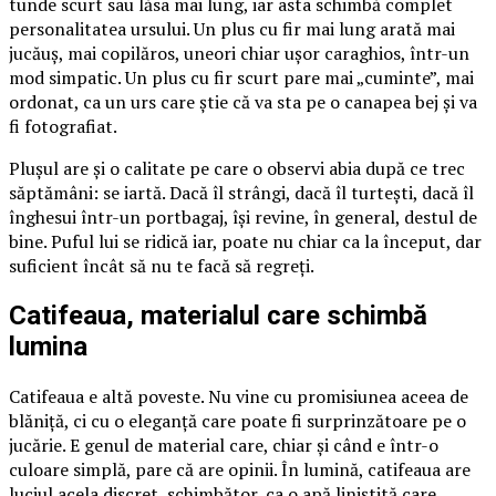
tunde scurt sau lăsa mai lung, iar asta schimbă complet
personalitatea ursului. Un plus cu fir mai lung arată mai
jucăuș, mai copilăros, uneori chiar ușor caraghios, într-un
mod simpatic. Un plus cu fir scurt pare mai „cuminte”, mai
ordonat, ca un urs care știe că va sta pe o canapea bej și va
fi fotografiat.
Plușul are și o calitate pe care o observi abia după ce trec
săptămâni: se iartă. Dacă îl strângi, dacă îl turtești, dacă îl
înghesui într-un portbagaj, își revine, în general, destul de
bine. Puful lui se ridică iar, poate nu chiar ca la început, dar
suficient încât să nu te facă să regreți.
Catifeaua, materialul care schimbă
lumina
Catifeaua e altă poveste. Nu vine cu promisiunea aceea de
blăniță, ci cu o eleganță care poate fi surprinzătoare pe o
jucărie. E genul de material care, chiar și când e într-o
culoare simplă, pare că are opinii. În lumină, catifeaua are
luciul acela discret, schimbător, ca o apă liniștită care