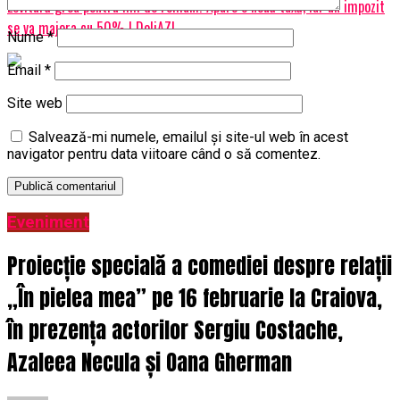
Lovitură grea pentru mii de români! Apare o nouă taxă, iar un impozit
se va majora cu 50% | DoljAZI
Nume
*
Email
*
Site web
Salvează-mi numele, emailul și site-ul web în acest
navigator pentru data viitoare când o să comentez.
Eveniment
Proiecție specială a comediei despre relații
„În pielea mea” pe 16 februarie la Craiova,
în prezența actorilor Sergiu Costache,
Azaleea Necula și Oana Gherman