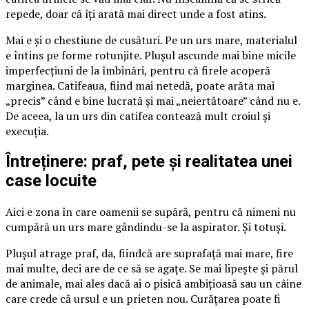
repede, doar că îți arată mai direct unde a fost atins.
Mai e și o chestiune de cusături. Pe un urs mare, materialul
e întins pe forme rotunjite. Plușul ascunde mai bine micile
imperfecțiuni de la îmbinări, pentru că firele acoperă
marginea. Catifeaua, fiind mai netedă, poate arăta mai
„precis” când e bine lucrată și mai „neiertătoare” când nu e.
De aceea, la un urs din catifea contează mult croiul și
execuția.
Întreținere: praf, pete și realitatea unei
case locuite
Aici e zona în care oamenii se supără, pentru că nimeni nu
cumpără un urs mare gândindu-se la aspirator. Și totuși.
Plușul atrage praf, da, fiindcă are suprafață mai mare, fire
mai multe, deci are de ce să se agațe. Se mai lipește și părul
de animale, mai ales dacă ai o pisică ambițioasă sau un câine
care crede că ursul e un prieten nou. Curățarea poate fi