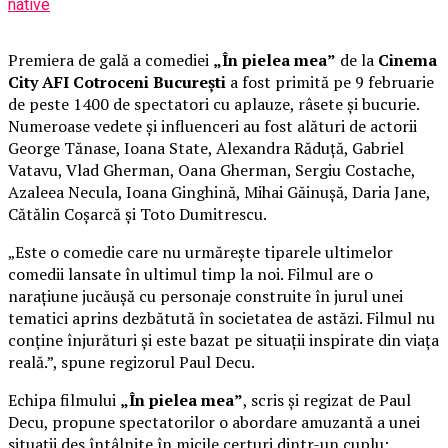
native
Premiera de gală a comediei
„În pielea mea”
de la
Cinema
City AFI Cotroceni București
a fost primită pe 9 februarie
de peste 1400 de spectatori cu aplauze, râsete și bucurie.
Numeroase vedete și influenceri au fost alături de actorii
George Tănase, Ioana State, Alexandra Răduță, Gabriel
Vatavu, Vlad Gherman, Oana Gherman, Sergiu Costache,
Azaleea Necula, Ioana Ginghină, Mihai Găinușă, Daria Jane,
Cătălin Coșarcă și Toto Dumitrescu.
„Este o comedie care nu urmărește tiparele ultimelor
comedii lansate în ultimul timp la noi. Filmul are o
narațiune jucăușă cu personaje construite în jurul unei
tematici aprins dezbătută în societatea de astăzi. Filmul nu
conține înjurături și este bazat pe situații inspirate din viața
reală.”, spune regizorul Paul Decu.
Echipa filmului
„În pielea mea”
, scris și regizat de Paul
Decu, propune spectatorilor o abordare amuzantă a unei
situații des întâlnite în micile certuri dintr-un cuplu: