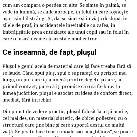
cum am compara o perdea cu alta. Se simte în palmă, se
vede în lumină, se aude aproape, în felul în care foșnește
ușor când îl strângi. Și, da, se simte și în viața de după, în
zilele de praf, în accidentele inevitabile cu cafea, în
îmbrățișările prea entuziaste ale unui copil sau în felul în
care o pisică decide că acesta e noul ei tron.
Ce înseamnă, de fapt, plușul
Plușul e genul acela de material care își face treaba fără să
se laude. Când spui pluș, spui o suprafață cu perișori mai
lungi, un puf care îți alunecă printre degete și care, la
primul contact, pare că îți promite că o să fie bine. În
lumea jucăriilor, plușul e asociat cu ideea de confort direct,
imediat, fără întrebări.
Din punct de vedere practic, plușul folosit la urșii mari e,
cel mai des, un material sintetic, de obicei poliester, cu o
structură care ține bine și care suportă destul de multă
viață. Se poate face foarte moale sau mai „blănos”, se poate