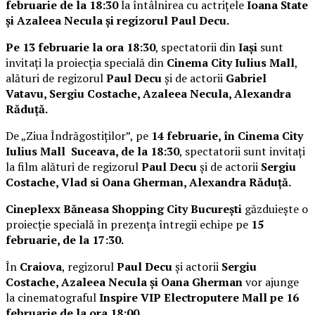
februarie de la 18:30
la întâlnirea cu actrițele
Ioana State
și Azaleea Necula și regizorul Paul Decu.
Pe 13 februarie la ora 18:30
, spectatorii din
Iași
sunt
invitați la proiecția specială din
Cinema City Iulius Mall
,
alături de regizorul
Paul Decu
și de actorii
Gabriel
Vatavu, Sergiu Costache, Azaleea Necula, Alexandra
Răduță.
De „Ziua Îndrăgostiților”, pe
14 februarie, în Cinema City
Iulius Mall Suceava, de la 18:30
, spectatorii sunt invitați
la film alături de regizorul
Paul Decu
și de actorii
Sergiu
Costache, Vlad si Oana Gherman, Alexandra Răduță.
Cineplexx Băneasa Shopping City București
găzduiește o
proiecție specială în prezența întregii echipe pe
15
februarie, de la 17:30.
În
Craiova
, regizorul
Paul Decu
și actorii
Sergiu
Costache, Azaleea Necula și Oana Gherman
vor ajunge
la cinematograful
Inspire VIP Electroputere Mall pe 16
februarie de la ora 18:00
.