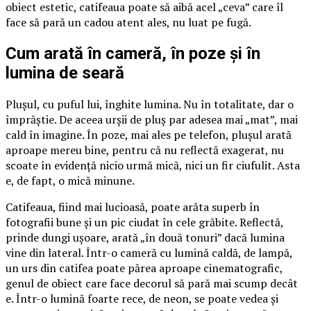
obiect estetic, catifeaua poate să aibă acel „ceva” care îl
face să pară un cadou atent ales, nu luat pe fugă.
Cum arată în cameră, în poze și în
lumina de seară
Plușul, cu puful lui, înghite lumina. Nu în totalitate, dar o
împrăștie. De aceea urșii de pluș par adesea mai „mat”, mai
cald în imagine. În poze, mai ales pe telefon, plușul arată
aproape mereu bine, pentru că nu reflectă exagerat, nu
scoate în evidență nicio urmă mică, nici un fir ciufulit. Asta
e, de fapt, o mică minune.
Catifeaua, fiind mai lucioasă, poate arăta superb în
fotografii bune și un pic ciudat în cele grăbite. Reflectă,
prinde dungi ușoare, arată „în două tonuri” dacă lumina
vine din lateral. Într-o cameră cu lumină caldă, de lampă,
un urs din catifea poate părea aproape cinematografic,
genul de obiect care face decorul să pară mai scump decât
e. Într-o lumină foarte rece, de neon, se poate vedea și