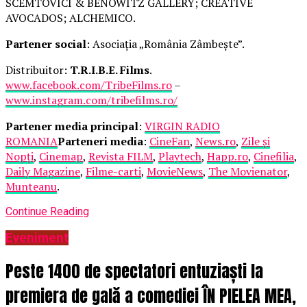
SCEMTOVICI & BENOWITZ GALLERY; CREATIVE
AVOCADOS; ALCHEMICO.
Partener social
: Asociația „România Zâmbește”.
Distribuitor:
T.R.I.B.E. Films
.
www.facebook.com/TribeFilms.ro
–
www.instagram.com/tribefilms.ro/
Partener media principal
:
VIRGIN RADIO
ROMANIA
Parteneri media
:
CineFan
,
News.ro
,
Zile și
Nopți
,
Cinemap
,
Revista FILM
,
Playtech
,
Happ.ro
,
Cinefilia
,
Daily Magazine
,
Filme-carti
,
MovieNews
,
The Movienator
,
Munteanu
.
Continue Reading
Eveniment
Peste 1400 de spectatori entuziaști la
premiera de gală a comediei ÎN PIELEA MEA,