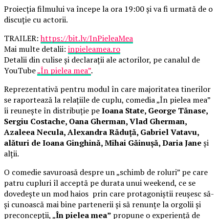
Proiecția filmului va începe la ora 19:00 și va fi urmată de o
discuție cu actorii.
TRAILER:
https://bit.ly/InPieleaMea
Mai multe detalii:
inpieleamea.ro
Detalii din culise și declarații ale actorilor, pe canalul de
YouTube
„În pielea mea”
.
Reprezentativă pentru modul în care majoritatea tinerilor
se raportează la relațiile de cuplu, comedia „În pielea mea”
îi reunește în distribuție pe
Ioana State, George Tănase,
Sergiu Costache, Oana Gherman, Vlad Gherman,
Azaleea Necula, Alexandra Răduță, Gabriel Vatavu,
alături de Ioana Ginghină, Mihai Găinușă, Daria Jane
și
alții.
O comedie savuroasă despre un „schimb de roluri” pe care
patru cupluri îl acceptă pe durata unui weekend, ce se
dovedește un mod haios prin care protagoniștii reușesc să-
și cunoască mai bine partenerii și să renunțe la orgolii și
preconcepții, „
În pielea mea”
propune o experiență de