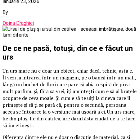
ianuarie 23, 2026
By
Doina Draghici
De ce ne pasă, totuși, din ce e făcut un
urs
Un urs mare nu e doar un obiect, chiar dacă, tehnic, asta e.
Îl vezi la intrarea într-un magazin, pe o bancă într-un mall,
lângă un buchet de flori care pare că abia respiră de prea
mult parfum, și, fără să vrei, îți amintești cum e să ai brațele
ocupate de ceva moale. Și cum e să te uiți la cineva care îl
primește și să ți se pară că, pentru o secundă, persoana
aceea se întoarce la o versiune mai ușoară a ei. Un urs mare,
fie din pluș, fie din catifea, are darul ăsta ciudat de a te face
să încetinești.
Diferența dintre ele nu e doar o discuție de material, ca și