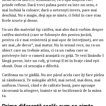
prinde reflexe. Dacă treci palma peste ea într-un sens, e
mai închisă la culoare; dacă o netezești invers, pare mai
deschisă. Nu e magie, deși așa se simte, ci felul în care stau
firele scurte și dense.
Un urs din material tip catifea, mai ales dacă vorbim despre
catifea sintetică (care se folosește des pentru jucării,
pentru că e mai rezistentă și mai ușor de întreținut), are un
aer mai „de decor”, mai matur. Nu în sensul rece, nu ca un
obiect care nu trebuie atins, ci ca un cadou care se
potrivește într-o cameră aranjată cu grijă. Te vezi lăsându-l
lângă perne, într-un colț, și totuși îl iei în brațe când ești
obosit. Doar că senzația e diferită.
Catifeaua nu te gâdilă. Nu are părul acela care îți face pielea
să zâmbească. Te mângâie altfel, mai neted, mai dens, mai
uniform. Uneori, când e de calitate bună, pare aproape
răcoroasă la atingere, înainte să se încălzească de la mâna
ta.