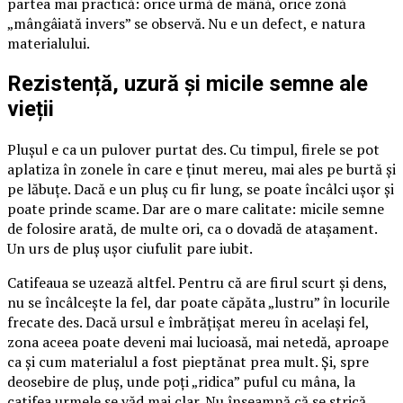
partea mai practică: orice urmă de mână, orice zonă
„mângâiată invers” se observă. Nu e un defect, e natura
materialului.
Rezistență, uzură și micile semne ale
vieții
Plușul e ca un pulover purtat des. Cu timpul, firele se pot
aplatiza în zonele în care e ținut mereu, mai ales pe burtă și
pe lăbuțe. Dacă e un pluș cu fir lung, se poate încâlci ușor și
poate prinde scame. Dar are o mare calitate: micile semne
de folosire arată, de multe ori, ca o dovadă de atașament.
Un urs de pluș ușor ciufulit pare iubit.
Catifeaua se uzează altfel. Pentru că are firul scurt și dens,
nu se încâlcește la fel, dar poate căpăta „lustru” în locurile
frecate des. Dacă ursul e îmbrățișat mereu în același fel,
zona aceea poate deveni mai lucioasă, mai netedă, aproape
ca și cum materialul a fost pieptănat prea mult. Și, spre
deosebire de pluș, unde poți „ridica” puful cu mâna, la
catifea urmele se văd mai clar. Nu înseamnă că se strică