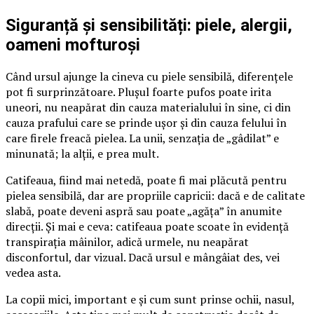
Siguranță și sensibilități: piele, alergii,
oameni mofturoși
Când ursul ajunge la cineva cu piele sensibilă, diferențele
pot fi surprinzătoare. Plușul foarte pufos poate irita
uneori, nu neapărat din cauza materialului în sine, ci din
cauza prafului care se prinde ușor și din cauza felului în
care firele freacă pielea. La unii, senzația de „gâdilat” e
minunată; la alții, e prea mult.
Catifeaua, fiind mai netedă, poate fi mai plăcută pentru
pielea sensibilă, dar are propriile capricii: dacă e de calitate
slabă, poate deveni aspră sau poate „agăța” în anumite
direcții. Și mai e ceva: catifeaua poate scoate în evidență
transpirația mâinilor, adică urmele, nu neapărat
disconfortul, dar vizual. Dacă ursul e mângâiat des, vei
vedea asta.
La copii mici, important e și cum sunt prinse ochii, nasul,