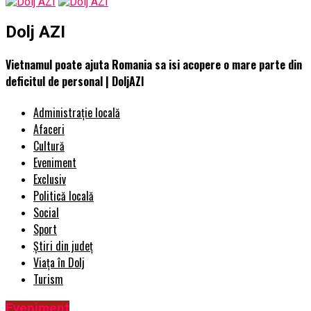
Dolj AZI
Vietnamul poate ajuta Romania sa isi acopere o mare parte din
deficitul de personal | DoljAZI
Administrație locală
Afaceri
Cultură
Eveniment
Exclusiv
Politică locală
Social
Sport
Știri din județ
Viața în Dolj
Turism
Eveniment