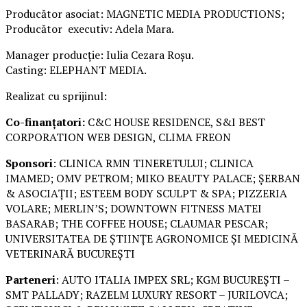
Producător asociat: MAGNETIC MEDIA PRODUCTIONS;
Producător executiv: Adela Mara.
Manager producție: Iulia Cezara Roșu.
Casting: ELEPHANT MEDIA.
Realizat cu sprijinul:
Co-finanțatori:
C&C HOUSE RESIDENCE, S&I BEST
CORPORATION WEB DESIGN, CLIMA FREON
Sponsori
: CLINICA RMN TINERETULUI; CLINICA
IMAMED; OMV PETROM; MIKO BEAUTY PALACE; ȘERBAN
& ASOCIAȚII; ESTEEM BODY SCULPT & SPA; PIZZERIA
VOLARE; MERLIN’S; DOWNTOWN FITNESS MATEI
BASARAB; THE COFFEE HOUSE; CLAUMAR PESCAR;
UNIVERSITATEA DE ȘTIINȚE AGRONOMICE ȘI MEDICINĂ
VETERINARĂ BUCUREȘTI
Parteneri
: AUTO ITALIA IMPEX SRL; KGM BUCUREȘTI –
SMT PALLADY; RAZELM LUXURY RESORT – JURILOVCA;