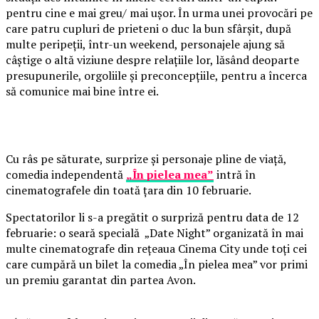
pentru cine e mai greu/ mai ușor. În urma unei provocări pe
care patru cupluri de prieteni o duc la bun sfârșit, după
multe peripeții, într-un weekend, personajele ajung să
câștige o altă viziune despre relațiile lor, lăsând deoparte
presupunerile, orgoliile și preconcepțiile, pentru a încerca
să comunice mai bine între ei.
Cu râs pe săturate, surprize și personaje pline de viață,
comedia independentă
„În pielea mea”
intră în
cinematografele din toată țara din 10 februarie.
Spectatorilor li s-a pregătit o surpriză pentru data de 12
februarie: o seară specială „Date Night” organizată în mai
multe cinematografe din rețeaua Cinema City unde toți cei
care cumpără un bilet la comedia „În pielea mea” vor primi
un premiu garantat din partea Avon.