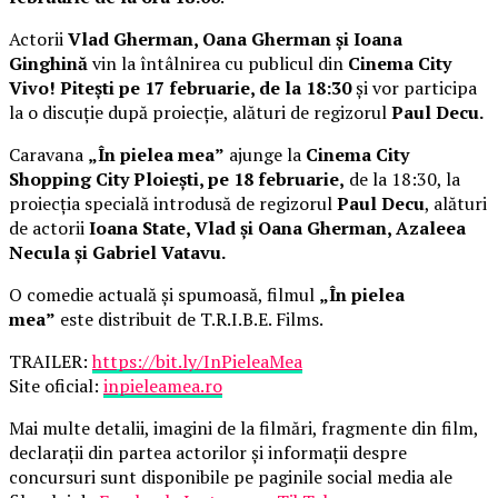
Actorii
Vlad Gherman, Oana Gherman și Ioana
Ginghină
vin la întâlnirea cu publicul din
Cinema City
Vivo! Pitești pe 17 februarie, de la 18:30
și vor participa
la o discuție după proiecție, alături de regizorul
Paul Decu.
Caravana
„În pielea mea”
ajunge la
Cinema City
Shopping City Ploiești, pe 18 februarie,
de la 18:30, la
proiecția specială introdusă de regizorul
Paul Decu
, alături
de actorii
Ioana State, Vlad și Oana Gherman, Azaleea
Necula și Gabriel Vatavu.
O comedie actuală și spumoasă, filmul
„În pielea
mea”
este distribuit de T.R.I.B.E. Films.
TRAILER:
https://bit.ly/InPieleaMea
Site oficial:
inpieleamea.ro
Mai multe detalii, imagini de la filmări, fragmente din film,
declarații din partea actorilor și informații despre
concursuri sunt disponibile pe paginile social media ale