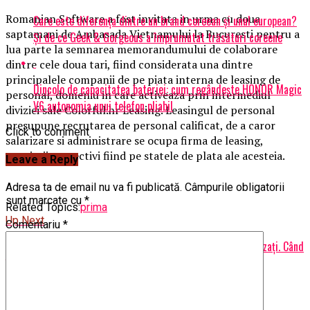
Romanian Software a fost invitata in urma cu doua
Care este diferența dintre un brand coreean și unul european?
saptamani de Ambasada Vietnamului la Bucuresti pentru a
Și de ce Geek & Gorgeous a împrumutat trăsături coreene
lua parte la semnarea memorandumului de colaborare
dintre cele doua tari, fiind considerata una dintre
principalele companii de pe piata interna de leasing de
Dincolo de capacitatea bateriei: cum regândește HONOR Magic
personal, domeniu in care activeaza prin intermediul
V6 autonomia unui telefon pliabil
diviziei sale Colorful.hr Leasing. Leasingul de personal
presupune recrutarea de personal calificat, de a caror
Click to comment
salarizare si administrare se ocupa firma de leasing,
angajatii respectivi fiind pe statele de plata ale acesteia.
Leave a Reply
Adresa ta de email nu va fi publicată.
Câmpurile obligatorii
sunt marcate cu
*
Related Topics:
prima
Up Next
Comentariu
*
Anunț de ultim moment de la Guvern! Toți pensionarii sunt vizați. Când
își vor primi pensiile | DoljAZI
Don't Miss