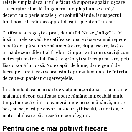
relativ simplă dacă ursul e făcut să suporte spălări ușoare
sau curățare locală. În general, un pluș bun se curăță
decent cu o perie moale și cu soluții blânde, iar aspectul
final poate fi reîmprospătat dacă îl „piepteni” un pic.
Catifeaua atrage și ea praf, dar altfel. Nu se „înfige” la fel,
însă urmele se văd. Pe catifea se poate observa mai repede
o pată de apă sau o zonă umedă care, după uscare, lasă o
urmă de sens diferit al firelor. E important cum usuci și cum
netezești materialul. Dacă te grăbești și freci prea tare, poți
lăsa o zonă lucioasă. Nu e capăt de lume, dar e genul de
lucru pe care îl vezi seara, când aprinzi lumina și te întrebi
de ce te-ai panicat cu șervețelele.
În schimb, dacă ai un stil de viață mai „ordonat” sau ursul e
mai mult decor, catifeaua poate rămâne impecabilă mult
timp. Iar dacă e într-o cameră unde nu se mănâncă, nu se
bea, nu se joacă pe covor cu sucuri și biscuiți, atunci da, e
materialul care păstrează un aer elegant.
Pentru cine e mai potrivit fiecare