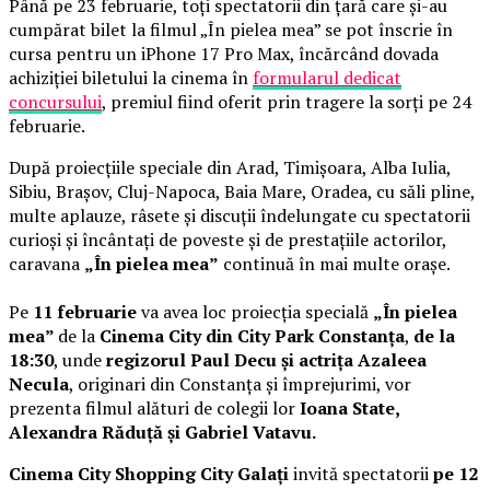
Până pe 23 februarie, toți spectatorii din țară care și-au
cumpărat bilet la filmul „În pielea mea” se pot înscrie în
cursa pentru un iPhone 17 Pro Max, încărcând dovada
achiziției biletului la cinema în
formularul dedicat
concursului
, premiul fiind oferit prin tragere la sorți pe 24
februarie.
După proiecțiile speciale din Arad, Timișoara, Alba Iulia,
Sibiu, Brașov, Cluj-Napoca, Baia Mare, Oradea, cu săli pline,
multe aplauze, râsete și discuții îndelungate cu spectatorii
curioși și încântați de poveste și de prestațiile actorilor,
caravana
„În pielea mea”
continuă în mai multe orașe.
Pe
11 februarie
va avea loc proiecția specială
„În pielea
mea”
de la
Cinema City din City Park Constanța
,
de la
18:30
, unde
regizorul Paul Decu și actrița Azaleea
Necula
, originari din Constanța și împrejurimi, vor
prezenta filmul alături de colegii lor
Ioana State,
Alexandra Răduță și Gabriel Vatavu.
Cinema City Shopping City Galați
invită spectatorii
pe 12