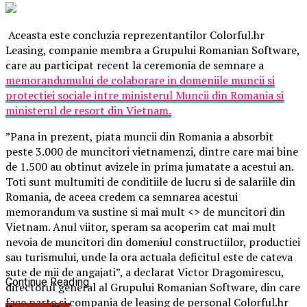
Aceasta este concluzia reprezentantilor Colorful.hr
Leasing, companie membra a Grupului Romanian Software,
care au participat recent la ceremonia de semnare a
memorandumului de colaborare in domeniile muncii si
protectiei sociale intre ministerul Muncii din Romania si
ministerul de resort din Vietnam.
”Pana in prezent, piata muncii din Romania a absorbit
peste 3.000 de muncitori vietnamenzi, dintre care mai bine
de 1.500 au obtinut avizele in prima jumatate a acestui an.
Toti sunt multumiti de conditiile de lucru si de salariile din
Romania, de aceea credem ca semnarea acestui
memorandum va sustine si mai mult <
> de muncitori din
Vietnam. Anul viitor, speram sa acoperim cat mai mult
nevoia de muncitori din domeniul constructiilor, productiei
sau turismului, unde la ora actuala deficitul este de cateva
sute de mii de angajati”, a declarat Victor Dragomirescu,
Continue Reading
directorul general al Grupului Romanian Software, din care
face parte si compania de leasing de personal Colorful.hr