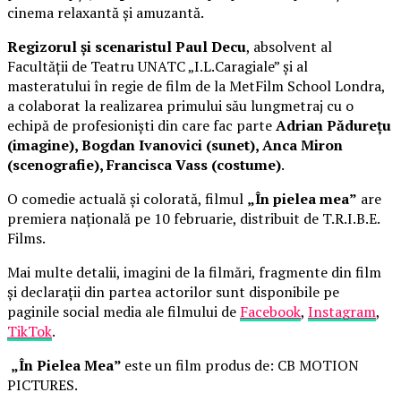
cinema relaxantă și amuzantă.
Regizorul și scenaristul Paul Decu
, absolvent al
Facultății de Teatru UNATC „I.L.Caragiale” și al
masteratului în regie de film de la MetFilm School Londra,
a colaborat la realizarea primului său lungmetraj cu o
echipă de profesioniști din care fac parte
Adrian Pădurețu
(imagine), Bogdan Ivanovici (sunet), Anca Miron
(scenografie), Francisca Vass (costume)
.
O comedie actuală și colorată, filmul
„În pielea mea”
are
premiera națională pe 10 februarie, distribuit de T.R.I.B.E.
Films.
Mai multe detalii, imagini de la filmări, fragmente din film
și declarații din partea actorilor sunt disponibile pe
paginile social media ale filmului de
Facebook
,
Instagram
,
TikTok
.
„În Pielea Mea”
este un film produs de: CB MOTION
PICTURES.