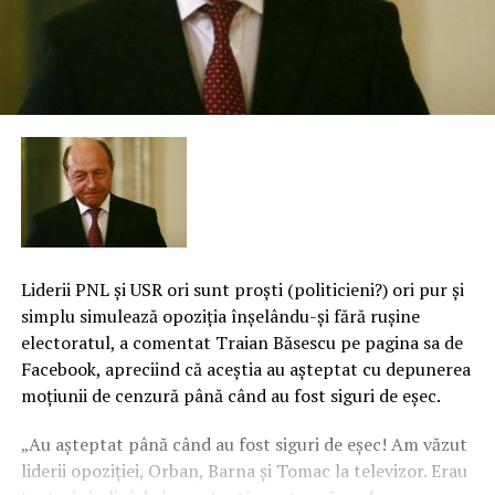
Liderii PNL şi USR ori sunt proşti (politicieni?) ori pur şi
simplu simulează opoziţia înşelându-şi fără ruşine
electoratul, a comentat Traian Băsescu pe pagina sa de
Facebook, apreciind că aceştia au aşteptat cu depunerea
moţiunii de cenzură până când au fost siguri de eşec.
„Au aşteptat până când au fost siguri de eşec! Am văzut
liderii opoziţiei, Orban, Barna şi Tomac la televizor. Erau