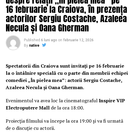
care îl pot trimite în faţa procurorilor sunt la PSD ;
16 februarie la Craiova, în prezența
actorilor Sergiu Costache, Azaleea
Necula și Oana Gherman
2.Emoţia legată de pesta porcină a trecut, despăgubirile
s-au plătit, deci nu mai există presiune socială şi
mediatică ;
Published
6 luni ago
on
februarie 12, 2026
By
native
3.În Octombrie ministrul Educaţiei Naţionale este
remaniat iar orinul prin care se stabilea predarea Limbii
Spectatorii din Craiova sunt invitați pe 16 februarie
Române în şcolile deLimbă Maghiară de către profesori
la o întâlnire specială cu o parte din membrii echipei
calificaţi este anulat, ceea ce în readuce pe Kelemen
comediei „În pielea mea”: actorii Sergiu Costache,
Hunor la supuşenie şi faţă de Dragnea, nu numai faţă de
Azaleea Necula și Oana Gherman.
Victor Orban ;
Evenimentul va avea loc la cinematograful
Inspire VIP
4.În Noiembrie Dragnea reuşeşte să închidă focarele cu
Electroputere Mall
de la ora 18:00.
pucişti. Pe unii îi cumpără cu funcţii şi bani, pe alţii îi
elimină restabilindu-şi un fragil controlul pe partid şi
Proiecția filmului va începe la ora 19:00 și va fi urmată
guvern ;
de o discuție cu actorii.