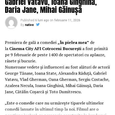
Gabriel Vatavu, Ioana Ginghină,
experiență de cinema relaxantă și amuzantă.
discuţii şi poze rânjind cu gura până la urechi, cu
Daria Jane, Mihai Găinușă
Doamna Dăncilă”, scrie Băsescu pe Facebook.
Regizorul și scenaristul Paul Decu
, absolvent al
Facultății de Teatru UNATC „I.L.Caragiale” și al
Published
6 luni ago
on
februarie 11, 2026
RELATED TOPICS:
PRIMA
masteratului în regie de film de la MetFilm School
By
native
Londra, a colaborat la realizarea primului său
UP NEXT
Îngropați în datorii! Câți bani datorează un român. Vezi
lungmetraj cu o echipă de profesioniști din care fac
dacă depășești media | DoljAZI
parte
Adrian Pădurețu (imagine), Bogdan Ivanovici
Premiera de gală a comediei
„În pielea mea”
de
(sunet), Anca Miron (scenografie), Francisca Vass
la
Cinema City AFI Cotroceni București
a fost primită
DON'T MISS
ȘOC! O celebră cântăreață, urmărită pentru fraudă
(costume)
.
pe 9 februarie de peste 1400 de spectatori cu aplauze,
fiscală! | DoljAZI
râsete și bucurie.
O comedie actuală și colorată, filmul
„În pielea mea”
Numeroase vedete și influenceri au fost alături de actorii
are premiera națională pe 10 februarie, distribuit de
George Tănase, Ioana State, Alexandra Răduță, Gabriel
T.R.I.B.E. Films.
Vatavu, Vlad Gherman, Oana Gherman, Sergiu Costache,
Azaleea Necula, Ioana Ginghină, Mihai Găinușă, Daria
Mai multe detalii, imagini de la filmări, fragmente din
Jane, Cătălin Coșarcă și Toto Dumitrescu.
film și declarații din partea actorilor sunt disponibile pe
paginile social media ale filmului de
Facebook
,
„Este o comedie care nu urmărește tiparele ultimelor
Instagram
,
TikTok
.
comedii lansate în ultimul timp la noi. Filmul are o