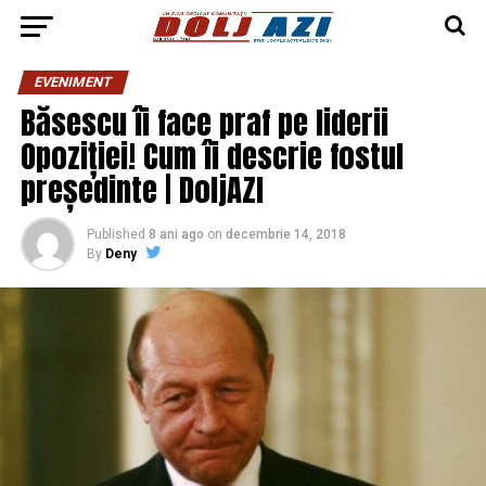
EVENIMENT
Băsescu îi face praf pe liderii
Opoziției! Cum îi descrie fostul
președinte | DoljAZI
Published
8 ani ago
on
decembrie 14, 2018
By
Deny