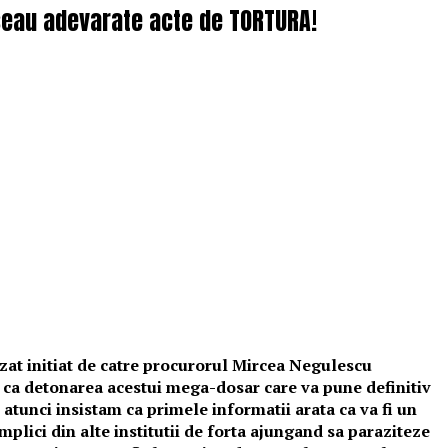
rseau adevarate acte de TORTURA!
zat initiat de catre procurorul Mircea Negulescu
ace ca detonarea acestui mega-dosar care va pune definitiv
ot atunci insistam ca primele informatii arata ca va fi un
plici din alte institutii de forta ajungand sa paraziteze