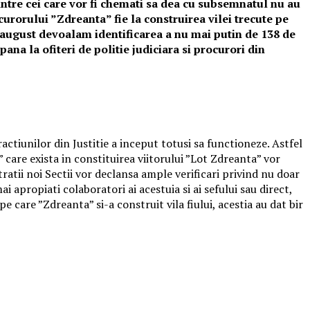
intre cei care vor fi chemati sa dea cu subsemnatul nu au
curorului ”Zdreanta” fie la construirea vilei trecute pe
in august devoalam identificarea a nu mai putin de 138 de
pana la ofiteri de politie judiciara si procurori din
actiunilor din Justitie a inceput totusi sa functioneze. Astfel
care exista in constituirea viitorului ”Lot Zdreanta” vor
ratii noi Sectii vor declansa ample verificari privind nu doar
apropiati colaboratori ai acestuia si ai sefului sau direct,
 care ”Zdreanta” si-a construit vila fiului, acestia au dat bir