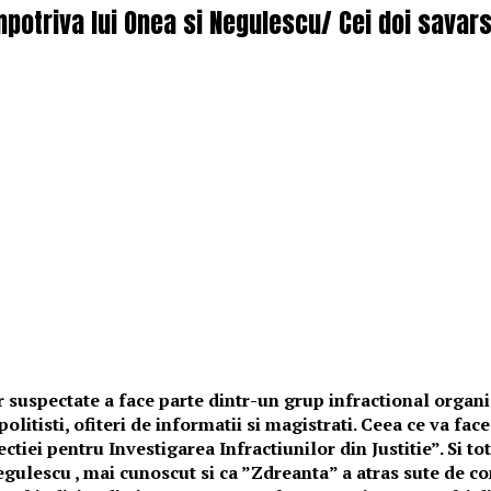
impotriva lui Onea si Negulescu/ Cei doi sava
suspectate a face parte dintr-un grup infractional organi
politisti, ofiteri de informatii si magistrati. Ceea ce va f
ectiei pentru Investigarea Infractiunilor din Justitie”. Si t
gulescu , mai cunoscut si ca ”Zdreanta” a atras sute de com