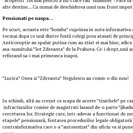
”acoperiti” tocmai pentru a nu-i face rau ”doamnei”! Fara sa 
alte destine… Ca numai de deschiderea unui nou front impotr
Pensionati pe naspa…
Pe scurt, aceasta este ”bomba” cuprinsa in nota informativa a u
tocmai dupa ce unii dintre fostii colegi prea atasati de princip
Anticoruptie au spalat putina cum au stiut ei mai bine, adica 
asa-numitului ”lot Zdreanta” de la Prahova. Ce-i drept,unii au
refuzand sa-i mai primeasca inapoi.
”Lucica” Onea si ”Zdreanta” Negulescu au comis-o din nou!
In schimb, altii au crezut ca scapa de aceste ”tinichele” pe care
infractiunilor comise de magistrati lasand de-o parte ”jihadul”
cercetarea lor. Strategie care, intr-adevar a functionat de ne
etapele” pensionarii, fentarea procedurilor legale obligatori
contrainformativa care s-a ”autosesizat” din oficiu va si pun