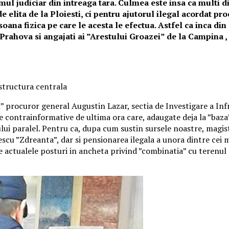
mul judiciar din intreaga tara. Culmea este insa ca multi d
elita de la Ploiesti, ci pentru ajutorul ilegal acordat pro
soana fizica pe care le acesta le efectua. Astfel ca inca d
l Prahova si angajati ai ”Arestului Groazei” de la Campina , 
 structura centrala
l” procuror general Augustin Lazar, sectia de Investigare a Infr
 contrainformative de ultima ora care, adaugate deja la ”baza” 
lui paralel. Pentru ca, dupa cum sustin sursele noastre, magist
 ”Zdreanta”, dar si pensionarea ilegala a unora dintre cei mai 
 actualele posturi in ancheta privind ”combinatia” cu terenul pe