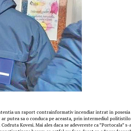
e atentia un raport contrainformativ incendiar intrat in poses
r putea sa o conduca pe aceasta, prin intermediul politistilor ju
 Codruta Kovesi. Mai ales daca se adevereste ca ”Portocala” s-a