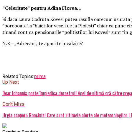
”Celeritate” pentru Adina Florea…
Si daca Laura Codruta Kovesi putea rasufla oarecum usurata p
”boroboata” a ”baietilor veseli de la Ploiesti” chiar ca pune c
tinand cont ca pensionarile ”politistilor lui Kovesi” sunt ”i
N.R – „Adreean”, te apuci te incalzire?
Related Topics:
prima
Up Next
Doar Iohannis poate împiedica dezastrul! Apel de ultimă oră către preșe
Don't Miss
Urgia acoperă România! Care sunt ultimele alerte ale meteorologilor | 