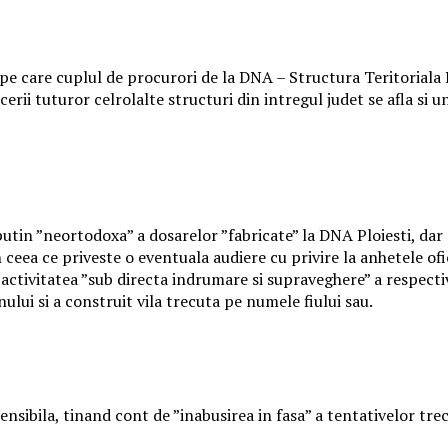
matii pe care cuplul de procurori de la DNA – Structura Teritor
ii tuturor celrolalte structuri din intregul judet se afla si un
utin ”neortodoxa” a dosarelor ”fabricate” la DNA Ploiesti, dar s
 ceea ce priveste o eventuala audiere cu privire la anhetele of
activitatea ”sub directa indrumare si supraveghere” a respectiv
ului si a construit vila trecuta pe numele fiului sau.
i sensibila, tinand cont de ”inabusirea in fasa” a tentativelor tr