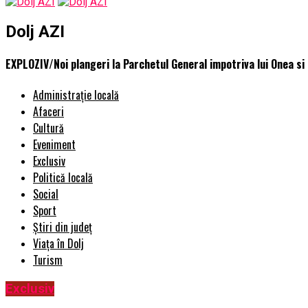
Dolj AZI
EXPLOZIV/Noi plangeri la Parchetul General impotriva lui Onea 
Administrație locală
Afaceri
Cultură
Eveniment
Exclusiv
Politică locală
Social
Sport
Știri din județ
Viața în Dolj
Turism
Exclusiv