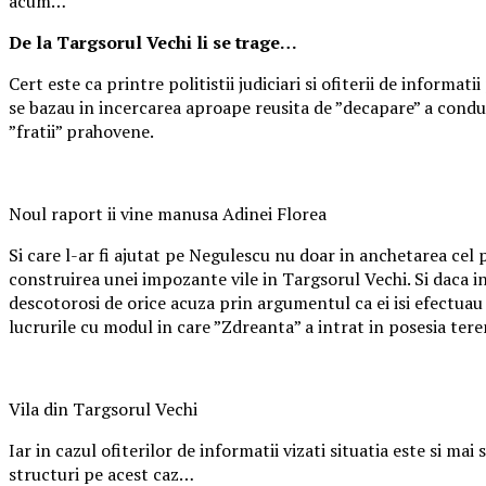
acum…
De la Targsorul Vechi li se trage…
Cert este ca printre politistii judiciari si ofiterii de infor
se bazau in incercarea aproape reusita de ”decapare” a conducer
”fratii” prahovene.
Noul raport ii vine manusa Adinei Florea
Si care l-ar fi ajutat pe Negulescu nu doar in anchetarea cel p
construirea unei impozante vile in Targsorul Vechi. Si daca in
descotorosi de orice acuza prin argumentul ca ei isi efectuau 
lucrurile cu modul in care ”Zdreanta” a intrat in posesia teren
Vila din Targsorul Vechi
Iar in cazul ofiterilor de informatii vizati situatia este si ma
structuri pe acest caz…