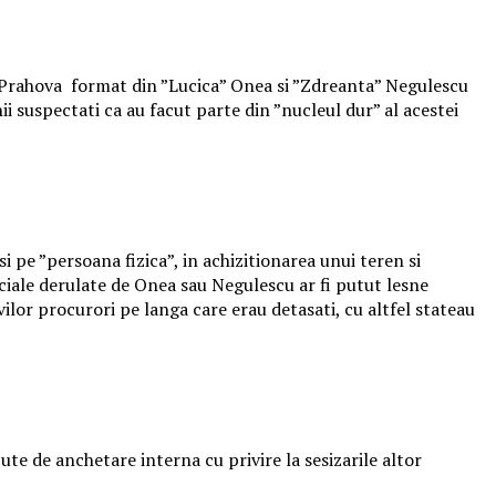
iala Prahova format din ”Lucica” Onea si ”Zdreanta” Negulescu
ii suspectati ca au facut parte din ”nucleul dur” al acestei
i pe ”persoana fizica”, in achizitionarea unui teren si
iciale derulate de Onea sau Negulescu ar fi putut lesne
ilor procurori pe langa care erau detasati, cu altfel stateau
ecute de anchetare interna cu privire la sesizarile altor