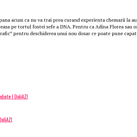
ana acum ca nu va trai prea curand experienta chemarii la audi
ireasa pe tortul fostei sefe a DNA. Pentru ca Adina Florea sau o
n grafic” pentru deschiderea unui nou dosar ce poate pune capat
dinte | DoljAZI
DoljAZI