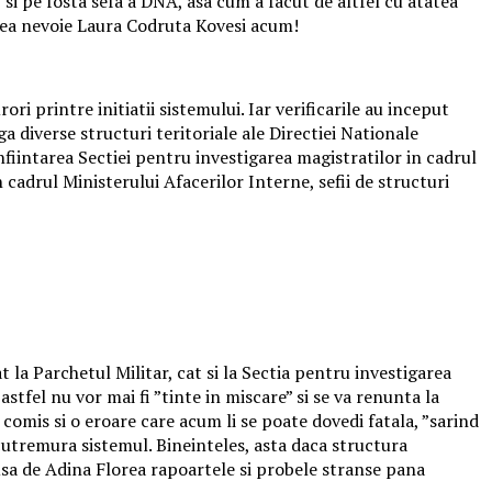
si pe fosta sefa a DNA, asa cum a facut de altfel cu atatea
avea nevoie Laura Codruta Kovesi acum!
i printre initiatii sistemului. Iar verificarile au inceput
ga diverse structuri teritoriale ale Directiei Nationale
nfiintarea Sectiei pentru investigarea magistratilor in cadrul
 cadrul Ministerului Afacerilor Interne, sefii de structuri
at la Parchetul Militar, cat si la Sectia pentru investigarea
stfel nu vor mai fi ”tinte in miscare” si se va renunta la
 comis si o eroare care acum li se poate dovedi fatala, ”sarind
 cutremura sistemul. Bineinteles, asta daca structura
dusa de Adina Florea rapoartele si probele stranse pana