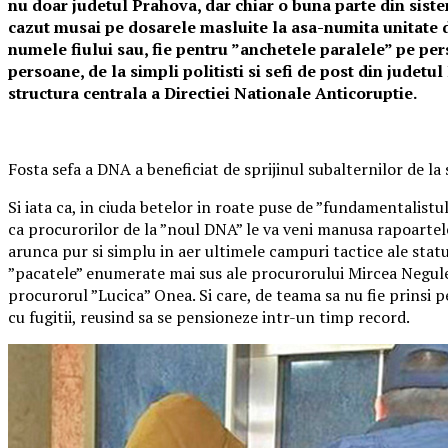
nu doar judetul Prahova, dar chiar o buna parte din siste
cazut musai pe dosarele masluite la asa-numita unitate de 
numele fiului sau, fie pentru ”anchetele paralele” pe per
persoane, de la simpli politisti si sefi de post din judetu
structura centrala a Directiei Nationale Anticoruptie.
Fosta sefa a DNA a beneficiat de sprijinul subalternilor de la
Si iata ca, in ciuda betelor in roate puse de ”fundamentalistu
ca procurorilor de la ”noul DNA” le va veni manusa rapoartele
arunca pur si simplu in aer ultimele campuri tactice ale statu
”pacatele” enumerate mai sus ale procurorului Mircea Negulescu
procurorul ”Lucica” Onea. Si care, de teama sa nu fie prinsi pe
cu fugitii, reusind sa se pensioneze intr-un timp record.