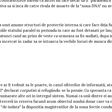
constientizeze barem ca astfel nu face decat sa o ”paradeasca” 
iva sa si inca de catre rivala de moarte de la ”noua DNA” nu 
nei anume structuri de protectie interna si care face deja furor
iile statului paralel in perioada in care au fost detasati pe lan
atunci cand au prins de veste ca urmeaza sa fie audiati, dupa i
 incercat in zadar sa se intoarca la vechile locuri de munca din
 ar fi trebuit sa le poarte, in cazul ofiterilor de informatii, at
 declarat corputiei si refugiindu-se la pensie. Cu speranta ca a
numarate alte ori in intregul sistem. Numai ca unii dintre ei au
i trecerii in rezerva facand acum obiectul noului dosar care va
e ”de indata” la dispozitia magistratilor de la noua Sectie con