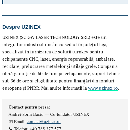
Despre UZINEX
UZINEX (SC GW LASER TECHNOLOGY SRL) este un
integrator industrial român cu sediul în județul Iași,
specializat în furnizarea de soluții turnkey pentru
echipamente CNC, laser, energie regenerabilă, ambalare,
reciclare, prelucrarea metalelor și utilaje grele. Compania
oferă garanție de 60 de luni pe echipamente, suport tehnic
sub 36 de ore și eligibilitate pentru finanțări din fonduri
europene și PNRR. Mai multe informații la
www.uzinex.ro
.
Contact pentru presă:
Andrei-Sorin Baciu — Co-fondator UZINEX
📧 Email:
contact@uzinex.ro
📞 Telefon: +40 785 377 577