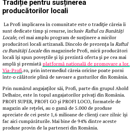
Tradiție pentru susținerea
producătorilor locali
La Profi implicarea în comunitate este o tradiție căreia îi
sunt dedicate timp și resurse, inclusiv
Raftul cu Bunătăți
Locale
, cel mai amplu program de susținere a micilor
producători locali artizanali. Dincolo de prezența la
Raftul
cu Bunătăți Locale
din magazinele Profi, micii producători
locali își spun poveștile și își prezintă oferta și pe cea mai
amplă și premiată
platformă națională de promovare a lor,
Via-Profi
.ro, prin intermediul căreia oricine poate porni
într-o călătorie plină de savoare a gusturilor din România.
Prin numărul angajaților săi, Profi, parte din grupul Ahold
Delhaize, este în topul angajatorilor privați din România.
PROFI SUPER, PROFI GO și PROFI LOCO, formatele de
magazin ale rețelei, au o gamă de 5.000 de produse
apreciate de cei peste 1,6 milioane de clienți care zilnic își
fac aici cumpărăturile. Mai bine de 94% dintre aceste
produse provin de la parteneri din România.