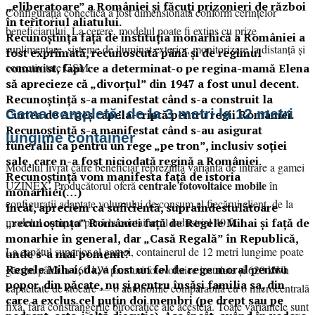
„eliberatoare” a României şi făcuți prizonieri de război
Configurația conectică a fost dimensionată conform cerințelor
în teritoriul aliatului.
beneficiarului. La cerere, modelul poate fi extins cu prize
Recunoştinţa faţă de instituţia monarhică a României a
suplimentare, sisteme de iluminat exterior, monitorizare la distanță și
fost exprimată, recunoscută până şi de regimul
conectivitate GSM.
comunist, fapt ce a determinat-o pe regina-mamă Elena
să aprecieze că „divorţul” din 1947 a fost unul decent.
Recunoştinţă s-a manifestat când s-a construit la
Gama completă: de la 3 metri la 12 metri
Curtea de Argeş capela-criptă pentru regii României.
Recunoştinţă s-a manifestat când s-au asigurat
lungime container
funeralii ca pentru un rege „pe tron”, inclusiv soţiei
sale, care n-a fost niciodată regină a României.
Modelul livrat către beneficiar reprezintă varianta de intrare a gamei
Recunoştinţă vom manifesta faţă de istoria
centrale fotovoltaice mobile
UZINEX. Producătorul oferă
în
monarhiei(…)
configurații adaptate volumului de consum al fiecărui client, de la
Încât, apreciem ca suficientă, supraîndestulătoare
modelul compact până la containerul industrial 40 ft.
„recunoştinţa” României faţă de Regele Mihai şi faţă de
monarhie în general, dar „Casă Regală” în Republică,
La capătul superior al gamei, containerul de 12 metri lungime poate
unde s-a mai pomenit?
Regele Mihai, da, a fost un fel de rege moral pentru
găzdui până la 160 kW panouri fotovoltaice instalate și 620 kWh
popor, din păcate, nu şi pentru însăşi familia sa, din
capacitate de stocare — o autonomie comparabilă cu o microcentrală
care a exclus cel puţin doi membri (pe drept sau pe
fixă, fără constrângerile birocratice ale acesteia. Toate variantele sunt