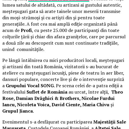
lumea satului de altădată, cu artizani ai gustului autentic,
meșteșugari gata să arate tainele unor meserii transmise
din moși-strămoși și cu artiști din și pentru toate
generațiile. A fost cea mai amplă ediție organizată până
acum de
Profi
, cu peste 25.000 de participanți din toate
colțurile țării și chiar din afara granițelor, care pe parcursul
a două zile au descoperit cum sunt continuate tradițiile,
unind comunitățile.
Pe lângă întâlnirea cu mici producători locali, meșteșugari
și artizani din toată România, vizitatorii s-au bucurat de
ateliere cu meșteșugari iscusiți, piese de teatru în aer liber,
dansuri populare, concerte live și de o intervenție surpriză
a
Grupului Vocal SONG
. Pe scena celei de-a patra ediții a
festivalului
Suflet de România
au urcat, între alții,
Theo
Rose, Damian Drăghici & Brothers, Nicolae Furdui
Iancu, Nicoleta Voica, David Ciente, Maria Chivu
și
Grupul Jianca
.
Evenimentul s-a desfășurat cu participarea
Majestății Sale
Margareta
, Custodele Coroanei României, a
Alteței Sale