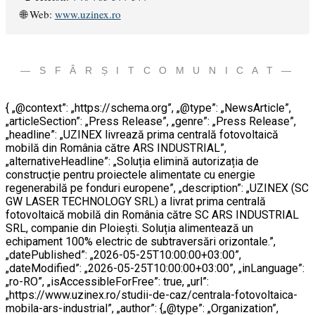
🌐 Web:
www.uzinex.ro
— S F Â R Ș I T C O M U N I C A T —
{ „@context”: „https://schema.org”, „@type”: „NewsArticle”,
„articleSection”: „Press Release”, „genre”: „Press Release”,
„headline”: „UZINEX livrează prima centrală fotovoltaică
mobilă din România către ARS INDUSTRIAL”,
„alternativeHeadline”: „Soluția elimină autorizația de
construcție pentru proiectele alimentate cu energie
regenerabilă pe fonduri europene”, „description”: „UZINEX (SC
GW LASER TECHNOLOGY SRL) a livrat prima centrală
fotovoltaică mobilă din România către SC ARS INDUSTRIAL
SRL, companie din Ploiești. Soluția alimentează un
echipament 100% electric de subtraversări orizontale.”,
„datePublished”: „2026-05-25T10:00:00+03:00”,
„dateModified”: „2026-05-25T10:00:00+03:00”, „inLanguage”:
„ro-RO”, „isAccessibleForFree”: true, „url”:
„https://www.uzinex.ro/studii-de-caz/centrala-fotovoltaica-
mobila-ars-industrial”, „author”: {„@type”: „Organization”,