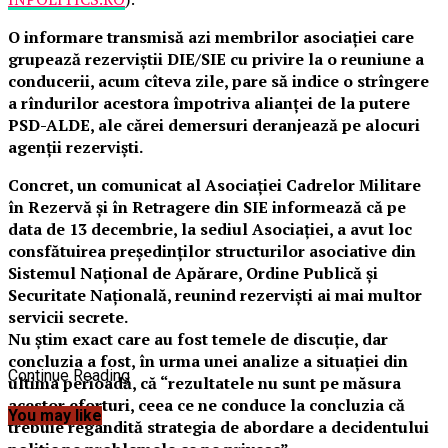
O informare transmisă azi membrilor asociației care
grupează rezerviștii DIE/SIE cu privire la o reuniune a
conducerii, acum cîteva zile, pare să indice o strîngere
a rîndurilor acestora împotriva alianței de la putere
PSD-ALDE, ale cărei demersuri deranjează pe alocuri
agenții rezerviști.
Concret, un comunicat al Asociaţiei Cadrelor Militare
în Rezervă şi în Retragere din SIE informează că pe
data de 13 decembrie, la sediul Asociaţiei, a avut loc
consfătuirea preşedinţilor structurilor asociative din
Sistemul Naţional de Apărare, Ordine Publică şi
Securitate Naţională, reunind rezerviști ai mai multor
servicii secrete.
Nu știm exact care au fost temele de discuție, dar
concluzia a fost, în urma unei analize a situației din
Continue Reading
ultima perioadă, că “rezultatele nu sunt pe măsura
acestor eforturi, ceea ce ne conduce la concluzia că
You may like
trebuie regândită strategia de abordare a decidentului