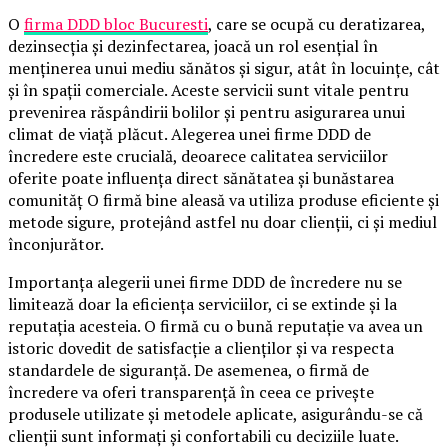
O
firma DDD bloc Bucuresti
, care se ocupă cu deratizarea,
dezinsecția și dezinfectarea, joacă un rol esențial în
menținerea unui mediu sănătos și sigur, atât în locuințe, cât
și în spații comerciale. Aceste servicii sunt vitale pentru
prevenirea răspândirii bolilor și pentru asigurarea unui
climat de viață plăcut. Alegerea unei firme DDD de
încredere este crucială, deoarece calitatea serviciilor
oferite poate influența direct sănătatea și bunăstarea
comunităț O firmă bine aleasă va utiliza produse eficiente și
metode sigure, protejând astfel nu doar clienții, ci și mediul
înconjurător.
Importanța alegerii unei firme DDD de încredere nu se
limitează doar la eficiența serviciilor, ci se extinde și la
reputația acesteia. O firmă cu o bună reputație va avea un
istoric dovedit de satisfacție a clienților și va respecta
standardele de siguranță. De asemenea, o firmă de
încredere va oferi transparență în ceea ce privește
produsele utilizate și metodele aplicate, asigurându-se că
clienții sunt informați și confortabili cu deciziile luate.