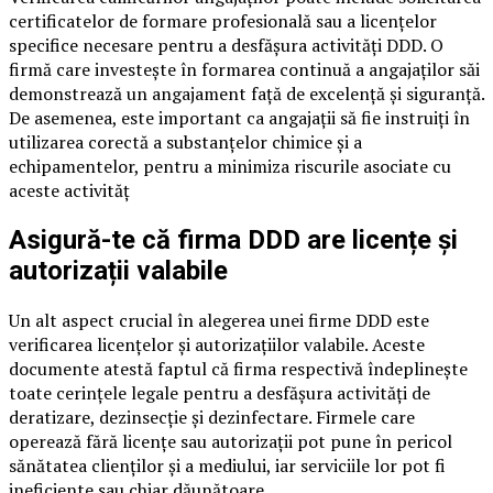
certificatelor de formare profesională sau a licențelor
specifice necesare pentru a desfășura activități DDD. O
firmă care investește în formarea continuă a angajaților săi
demonstrează un angajament față de excelență și siguranță.
De asemenea, este important ca angajații să fie instruiți în
utilizarea corectă a substanțelor chimice și a
echipamentelor, pentru a minimiza riscurile asociate cu
aceste activităț
Asigură-te că firma DDD are licențe și
autorizații valabile
Un alt aspect crucial în alegerea unei firme DDD este
verificarea licențelor și autorizațiilor valabile. Aceste
documente atestă faptul că firma respectivă îndeplinește
toate cerințele legale pentru a desfășura activități de
deratizare, dezinsecție și dezinfectare. Firmele care
operează fără licențe sau autorizații pot pune în pericol
sănătatea clienților și a mediului, iar serviciile lor pot fi
ineficiente sau chiar dăunătoare.