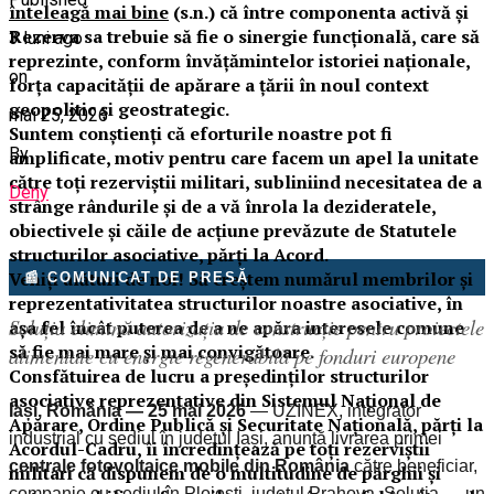
înteleagă mai bine
(s.n.) că între componenta activă şi
Rezerva sa trebuie să fie o sinergie funcţională, care să
3 luni ago
reprezinte, conform învăţămintelor istoriei naţionale,
on
forţa capacităţii de apărare a ţării în noul context
geopolitic şi geostrategic.
mai 25, 2026
Suntem conștienți că eforturile noastre pot fi
By
amplificate, motiv pentru care facem un apel la unitate
către toți rezerviștii militari, subliniind necesitatea de a
Deny
strânge rândurile și de a vă înrola la dezideratele,
obiectivele și căile de acțiune prevăzute de Statutele
structurilor asociative, părți la Acord.
Veniți alături de noi! Să creștem numărul membrilor și
📰 COMUNICAT DE PRESĂ
reprezentativitatea structurilor noastre asociative, în
Soluția elimină autorizația de construcție pentru proiectele
așa fel încât puterea de a ne apăra interesele comune
să fie mai mare și mai convigătoare.
alimentate cu energie regenerabilă pe fonduri europene
Consfătuirea de lucru a președinților structurilor
asociative reprezentative din Sistemul Național de
Iași, România — 25 mai 2026
— UZINEX, integrator
Apărare, Ordine Publică și Securitate Națională, părţi la
industrial cu sediul în județul Iași, anunță livrarea primei
Acordul-Cadru, îi încredințează pe toți rezerviștii
centrale fotovoltaice mobile din România
către beneficiar,
militari că dispunem de o multitudine de părghii și
companie cu sediul în Ploiești, județul Prahova. Soluția — un