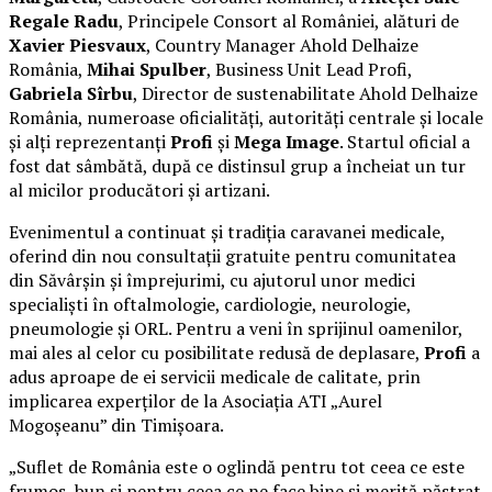
Regale Radu
, Principele Consort al României, alături de
Xavier Piesvaux
, Country Manager Ahold Delhaize
România,
Mihai Spulber
, Business Unit Lead Profi,
Gabriela Sîrbu
, Director de sustenabilitate Ahold Delhaize
România, numeroase oficialități, autorități centrale și locale
și alți reprezentanți
Profi
și
Mega Image
. Startul oficial a
fost dat sâmbătă, după ce distinsul grup a încheiat un tur
al micilor producători și artizani.
Evenimentul a continuat și tradiția caravanei medicale,
oferind din nou consultații gratuite pentru comunitatea
din Săvârșin și împrejurimi, cu ajutorul unor medici
specialiști în oftalmologie, cardiologie, neurologie,
pneumologie și ORL. Pentru a veni în sprijinul oamenilor,
mai ales al celor cu posibilitate redusă de deplasare,
Profi
a
adus aproape de ei servicii medicale de calitate, prin
implicarea experților de la Asociația ATI „Aurel
Mogoșeanu” din Timișoara.
„Suflet de România este o oglindă pentru tot ceea ce este
frumos, bun și pentru ceea ce ne face bine și merită păstrat