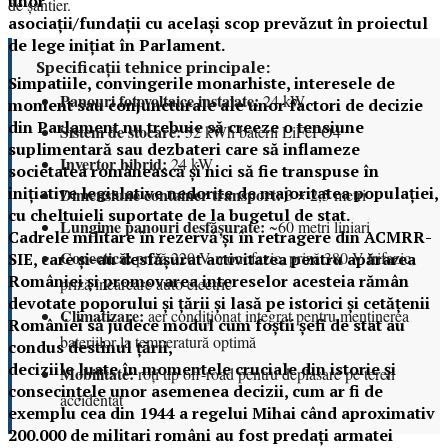
unor
de șantier.
asociaţii/fundaţii cu acelaşi scop prevăzut în proiectul
de lege iniţiat în Parlament.
Specificații tehnice principale:
Simpatiile, convingerile monarhiste, interesele de
Panouri fotovoltaice instalate:
24 kW
moment sau conjuncturale ale unor factori de decizie
din Parlament nu trebuie să creeze o tensiune
Sistem de stocare:
52 kWh baterii LiFePO4
suplimentară sau dezbateri care să inflameze
Invertor hibrid:
24 kW
societatea românească şi nici să fie transpuse în
iniţiative legislative nedorite de majoritatea populaţiei,
Dimensiune container transport:
3 × 2,5 metri
cu cheltuieli suportate de la bugetul de stat.
Lungime panouri desfășurate:
~60 metri liniari
Cadrele militare în rezervă şi în retragere din ACMRR-
Conectică:
priză 220 V monofazic, priză 380 V trifazic,
SIE, care şi-au desfăşurat activitatea pentru apărarea
României şi promovarea intereselor acesteia rămân
priză încărcare auto electric
devotate poporului şi ţării şi lasă pe istorici şi cetăţenii
Climatizare:
aer condiționat integrat pentru menținerea
României să judece modul cum foştii şefi de stat au
bateriilor la temperatură optimă
condus destinul ţării,
deciziile luate în momentele cruciale din istorie şi
Mobilitate:
roți tip off-road pentru deplasare pe teren
consecinţele unor asemenea decizii, cum ar fi de
accidentat
exemplu cea din 1944 a regelui Mihai când aproximativ
200.000 de militari români au fost predați armatei