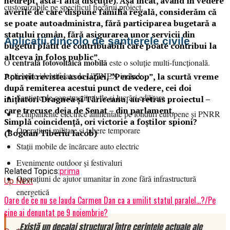
nedrept, asta-i altă discuţie). Aşa încât, având în vedere
customizabile pe specificul fiecărui proiect.
averile de care dispune familia regală, considerăm că
se poate autoadministra, fără participarea bugetară a
statului român, fără asigurarea unor servicii din
Aplicații dincolo de șantierele civile
bugetul plătit de contribuabili care poate contribui la
altceva în folos public”.
centrală fotovoltaică mobilă
O
este o soluție multi-funcțională.
Aplicațiile identificate de UZINEX includ:
Potrivit revistei asociației, ”Periscop”, la scurtă vreme
după remiterea acestui punct de vedere, cei doi
Șantiere de construcții civile și lucrări edilitare
inițiatori Dragnea și Tăriceanu, au retras proiectul –
care trecuse deja de Senat – din parlament.
Echipamente electrice alimentate pe fonduri europene și PNRR
Simplă coincidență, ori victorie a foștilor spioni?
Operațiuni militare și tabere temporare
(Bogdan Tiberiu Iacob)
Stații mobile de încărcare auto electric
Evenimente outdoor și festivaluri
Related Topics:
prima
Operațiuni de ajutor umanitar în zone fără infrastructură
Up Next
energetică
Oare de ce nu se lauda Carmen Dan ca a umilit statul paralel…?/Pe
cine ai denuntat pe 9 noiembrie?
„Există un decalaj structural între cerințele actuale ale