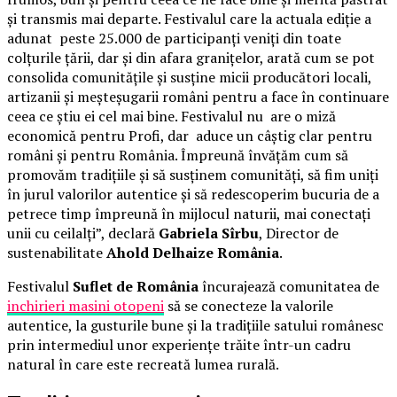
și transmis mai departe. Festivalul care la actuala ediție a
adunat peste 25.000 de participanți veniți din toate
colțurile țării, dar și din afara granițelor, arată cum se pot
consolida comunitățile și susține micii producători locali,
artizanii și meșteșugarii români pentru a face în continuare
ceea ce știu ei cel mai bine. Festivalul nu are o miză
economică pentru Profi, dar aduce un câștig clar pentru
români și pentru România. Împreună învățăm cum să
promovăm tradițiile și să susținem comunități, să fim uniți
în jurul valorilor autentice și să redescoperim bucuria de a
petrece timp împreună în mijlocul naturii, mai conectați
unii cu ceilalți”, declară
Gabriela Sîrbu
, Director de
sustenabilitate
Ahold Delhaize România
.
Festivalul
Suflet de România
încurajează comunitatea de
inchirieri masini otopeni
să se conecteze la valorile
autentice, la gusturile bune și la tradițiile satului românesc
prin intermediul unor experiențe trăite într-un cadru
natural în care este recreată lumea rurală.