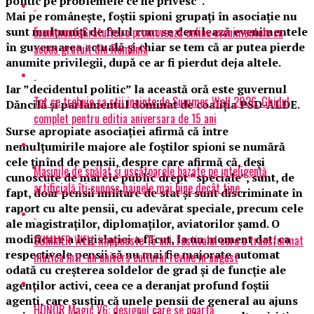
politic pe problemele ce ne privesc”.
Mai pe românește, foștii spioni grupați în asociație nu
EvenimenteGratuite.ro promovează online evenimentele cu
sunt mulțumiți de felul cum se derulează evenimentele
în guvernarea actuală și chiar se tem că ar putea pierde
acces gratuit din România
anumite privilegii, după ce ar fi pierdut deja altele.
Iar ”decidentul politic” la această oră este guvernul
Tot ce trebuie sa stii inainte de Summer Well 2026. Ghidul
Dăncilă și parlamentul dominat de coaliția PSD-ALDE.
complet pentru editia aniversara de 15 ani
Surse apropiate asociației afirmă că între
nemulțumirile majore ale foștilor spioni se numără
cele ținînd de pensii, despre care afirmă că, deși
Mașinile de spălat și uscătoarele bazate pe inteligență
cunoscute de marele public drept ”speciale”, sunt, de
artificială îți cunosc hainele mai bine decât tine
fapt, doar pensii militare de stat și sunt discriminate în
raport cu alte pensii, cu adevărat speciale, precum cele
ale magistraților, diplomaților, aviatorilor șamd. O
modificare a legislației a făcut, la un moment dat, ca
SUMMER WELL implineste 15 ani. Festivalul care a transformat
respectivele pensii să nu mai fie majorate automat
muzica intr-un univers cultural revine in august
odată cu creșterea soldelor de grad și de funcție ale
agenților activi, ceea ce a deranjat profund foștii
agenți, care susțin că unele pensii de general au ajuns
HONOR Magic V6: designul care se poartă