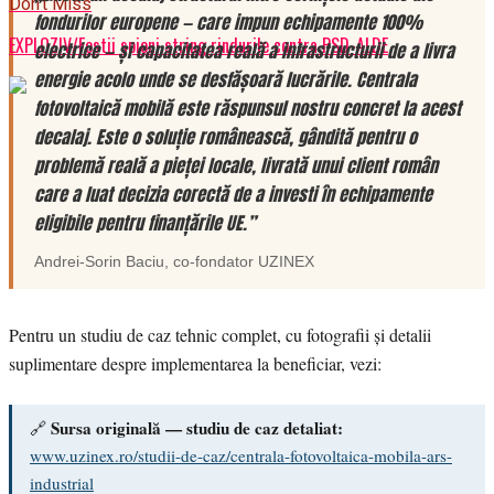
Don't Miss
fondurilor europene — care impun echipamente 100%
EXPLOZIV/Fostii spioni string rindurile contra PSD-ALDE
electrice — și capacitatea reală a infrastructurii de a livra
energie acolo unde se desfășoară lucrările. Centrala
fotovoltaică mobilă este răspunsul nostru concret la acest
decalaj. Este o soluție românească, gândită pentru o
problemă reală a pieței locale, livrată unui client român
care a luat decizia corectă de a investi în echipamente
eligibile pentru finanțările UE.”
Andrei-Sorin Baciu
, co-fondator
UZINEX
Pentru un studiu de caz tehnic complet, cu fotografii și detalii
suplimentare despre implementarea la beneficiar, vezi:
Sursa originală — studiu de caz detaliat:
🔗
www.uzinex.ro/studii-de-caz/centrala-fotovoltaica-mobila-ars-
industrial