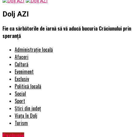
Dolj AZI
Fie ca sărbătorile de iarnă să vă aducă bucuria Crăciunului prin
speranţă
Administrație locală
Afaceri
Cultură
Eveniment
Exclusiv
Politică locală
Social
Sport
Știri din județ
Viața în Dolj
Turism
Exclusiv