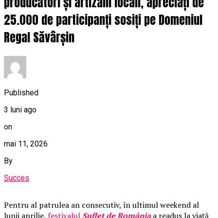
producători și artizani locali, apreciați de
25.000 de participanți sosiți pe Domeniul
Regal Săvârșin
Published
3 luni ago
on
mai 11, 2026
By
Succes
Pentru al patrulea an consecutiv, în ultimul weekend al
lunii aprilie,
festivalul
Suflet de România
a readus la viață