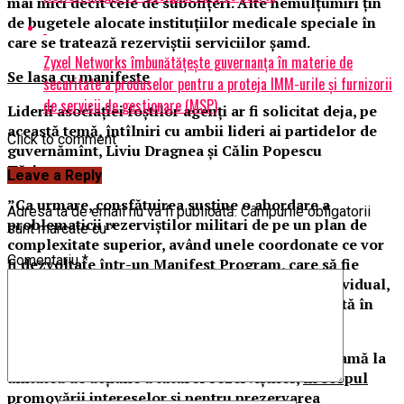
mai mici decît cele de subofițeri. Alte nemulțumiri țin
de bugetele alocate instituțiilor medicale speciale în
care se tratează rezerviștii serviciilor șamd.
Zyxel Networks îmbunătățește guvernanța în materie de
Se lasa cu manifeste
securitate a produselor pentru a proteja IMM-urile și furnizorii
de servicii de gestionare (MSP)
Liderii asociației foștilor agenți ar fi solicitat deja, pe
această temă, întîlniri cu ambii lideri ai partidelor de
Click to comment
guvernămînt, Liviu Dragnea și Călin Popescu
Tăriceanu.
Leave a Reply
”Ca urmare, consfătuirea susţine o abordare a
Adresa ta de email nu va fi publicată.
Câmpurile obligatorii
problematicii rezerviștilor militari de pe un plan de
sunt marcate cu
*
complexitate superior, având unele coordonate ce vor
Comentariu
*
fi dezvoltate într-un Manifest Program, care să fie
difuzat fiecărui factor de decizie, colectiv și individual,
cu responsabilităţi pe linia Rezervei” se mai arată în
mesajul de pe siteul asociației.
Care mesaj, aflăm chiar din conținutul său, ”cheamă la
unitatea de acţiune a tuturor rezerviştilor,
în scopul
promovării intereselor şi pentru prezervarea