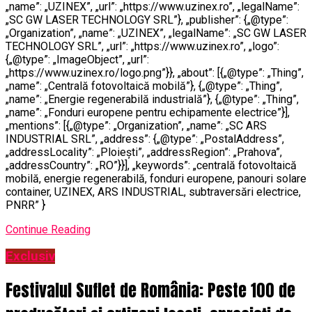
„name”: „UZINEX”, „url”: „https://www.uzinex.ro”, „legalName”:
„SC GW LASER TECHNOLOGY SRL”}, „publisher”: {„@type”:
„Organization”, „name”: „UZINEX”, „legalName”: „SC GW LASER
TECHNOLOGY SRL”, „url”: „https://www.uzinex.ro”, „logo”:
{„@type”: „ImageObject”, „url”:
„https://www.uzinex.ro/logo.png”}}, „about”: [{„@type”: „Thing”,
„name”: „Centrală fotovoltaică mobilă”}, {„@type”: „Thing”,
„name”: „Energie regenerabilă industrială”}, {„@type”: „Thing”,
„name”: „Fonduri europene pentru echipamente electrice”}],
„mentions”: [{„@type”: „Organization”, „name”: „SC ARS
INDUSTRIAL SRL”, „address”: {„@type”: „PostalAddress”,
„addressLocality”: „Ploiești”, „addressRegion”: „Prahova”,
„addressCountry”: „RO”}}], „keywords”: „centrală fotovoltaică
mobilă, energie regenerabilă, fonduri europene, panouri solare
container, UZINEX, ARS INDUSTRIAL, subtraversări electrice,
PNRR” }
Continue Reading
Exclusiv
Festivalul Suflet de România: Peste 100 de