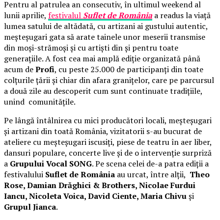
Pentru al patrulea an consecutiv, în ultimul weekend al
lunii aprilie,
festivalul
Suflet de România
a readus la viață
lumea satului de altădată, cu artizani ai gustului autentic,
meșteșugari gata să arate tainele unor meserii transmise
din moși-strămoși și cu artiști din și pentru toate
generațiile. A fost cea mai amplă ediție organizată până
acum de
Profi
, cu peste 25.000 de participanți din toate
colțurile țării și chiar din afara granițelor, care pe parcursul
a două zile au descoperit cum sunt continuate tradițiile,
unind comunitățile.
Pe lângă întâlnirea cu mici producători locali, meșteșugari
și artizani din toată România, vizitatorii s-au bucurat de
ateliere cu meșteșugari iscusiți, piese de teatru în aer liber,
dansuri populare, concerte live și de o intervenție surpriză
a
Grupului Vocal SONG
. Pe scena celei de-a patra ediții a
festivalului
Suflet de România
au urcat, între alții,
Theo
Rose, Damian Drăghici & Brothers, Nicolae Furdui
Iancu, Nicoleta Voica, David Ciente, Maria Chivu
și
Grupul Jianca
.