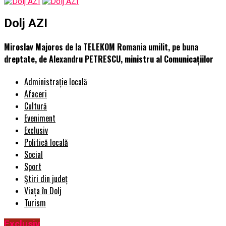
Dolj AZI
Miroslav Majoros de la TELEKOM Romania umilit, pe buna
dreptate, de Alexandru PETRESCU, ministru al Comunicațiilor
Administrație locală
Afaceri
Cultură
Eveniment
Exclusiv
Politică locală
Social
Sport
Știri din județ
Viața în Dolj
Turism
Exclusiv