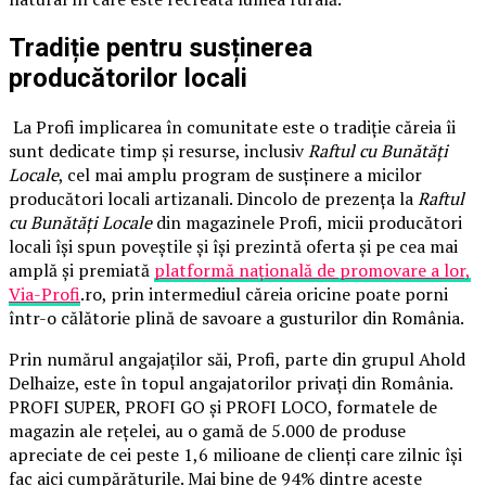
Tradiție pentru susținerea
producătorilor locali
La Profi implicarea în comunitate este o tradiție căreia îi
sunt dedicate timp și resurse, inclusiv
Raftul cu Bunătăți
Locale
, cel mai amplu program de susținere a micilor
producători locali artizanali. Dincolo de prezența la
Raftul
cu Bunătăți Locale
din magazinele Profi, micii producători
locali își spun poveștile și își prezintă oferta și pe cea mai
amplă și premiată
platformă națională de promovare a lor,
Via-Profi
.ro, prin intermediul căreia oricine poate porni
într-o călătorie plină de savoare a gusturilor din România.
Prin numărul angajaților săi, Profi, parte din grupul Ahold
Delhaize, este în topul angajatorilor privați din România.
PROFI SUPER, PROFI GO și PROFI LOCO, formatele de
magazin ale rețelei, au o gamă de 5.000 de produse
apreciate de cei peste 1,6 milioane de clienți care zilnic își
fac aici cumpărăturile. Mai bine de 94% dintre aceste