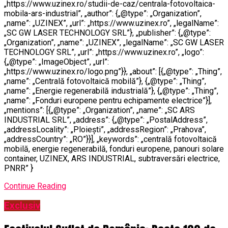
„https://www.uzinex.ro/studii-de-caz/centrala-fotovoltaica-
mobila-ars-industrial”, „author”: {„@type”: „Organization”,
„name”: „UZINEX”, „url”: „https://www.uzinex.ro”, „legalName”:
„SC GW LASER TECHNOLOGY SRL”}, „publisher”: {„@type”:
„Organization”, „name”: „UZINEX”, „legalName”: „SC GW LASER
TECHNOLOGY SRL”, „url”: „https://www.uzinex.ro”, „logo”:
{„@type”: „ImageObject”, „url”:
„https://www.uzinex.ro/logo.png”}}, „about”: [{„@type”: „Thing”,
„name”: „Centrală fotovoltaică mobilă”}, {„@type”: „Thing”,
„name”: „Energie regenerabilă industrială”}, {„@type”: „Thing”,
„name”: „Fonduri europene pentru echipamente electrice”}],
„mentions”: [{„@type”: „Organization”, „name”: „SC ARS
INDUSTRIAL SRL”, „address”: {„@type”: „PostalAddress”,
„addressLocality”: „Ploiești”, „addressRegion”: „Prahova”,
„addressCountry”: „RO”}}], „keywords”: „centrală fotovoltaică
mobilă, energie regenerabilă, fonduri europene, panouri solare
container, UZINEX, ARS INDUSTRIAL, subtraversări electrice,
PNRR” }
Continue Reading
Exclusiv