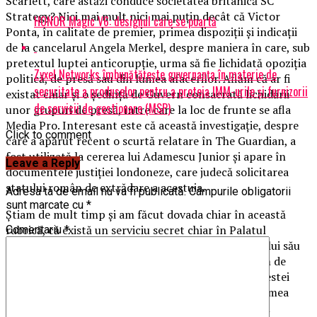
Scarlett, care astăzi conduce societatea britanică SC
Strategy? Nici mai mult nici mai puțin decât că Victor
HONOR Magic V6: designul care se poartă
Ponta, în calitate de premier, primea dispoziții și indicații
de la cancelarul Angela Merkel, despre maniera în care, sub
pretextul luptei anticorupție, urma să fie lichidată opoziția
Zyxel Networks îmbunătățește guvernanța în materie de
politică, de presă sau din lumea afacerilor. Aflăm că ar fi
securitate a produselor pentru a proteja IMM-urile și furnizorii
existat chiar și o ședință de Guvern consacrată lichidării
de servicii de gestionare (MSP)
unor grupuri de presă, între care la loc de frunte se afla
Media Pro. Interesant este că această investigație, despre
Click to comment
care a apărut recent o scurtă relatare în The Guardian, a
fost utilizată la cererea lui Adamescu Junior și apare în
Leave a Reply
documentele justiției londoneze, care judecă solicitarea
statului român de extrădare a acestuia.
Adresa ta de email nu va fi publicată.
Câmpurile obligatorii
sunt marcate cu
*
Știam de mult timp și am făcut dovada chiar în această
rubrică, că există un serviciu secret chiar în Palatul
Comentariu
*
Victoria, inițiat de Victor Ponta ca parte a proiectului său
de a-l plasa pe Gabriel Oprea în fruntea unui sistem de
siguranță națională, remodelat prin intermediul acestei
structuri guvernamentale. Mai știam încă de pe vremea
când Ponta era premier, președinte PSD și, de acum