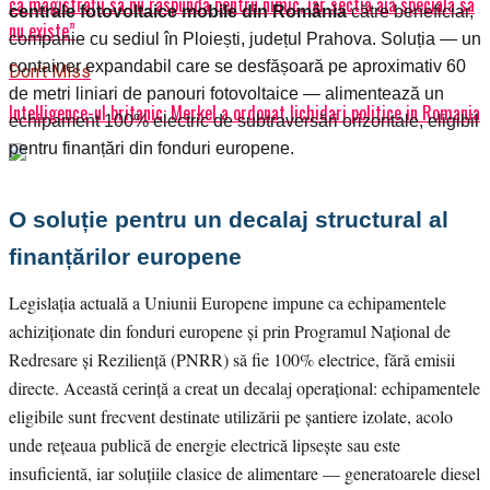
ca magistrații sa nu raspunda pentru nimic, iar sectia aia speciala sa
centrale fotovoltaice mobile din România
către beneficiar,
nu existe”
companie cu sediul în Ploiești, județul Prahova. Soluția — un
container expandabil care se desfășoară pe aproximativ 60
Don't Miss
de metri liniari de panouri fotovoltaice — alimentează un
Intelligence-ul britanic: Merkel a ordonat lichidari politice in Romania
echipament 100% electric de subtraversări orizontale, eligibil
pentru finanțări din fonduri europene.
O soluție pentru un decalaj structural al
finanțărilor europene
Legislația actuală a Uniunii Europene impune ca echipamentele
achiziționate din fonduri europene și prin Programul Național de
Redresare și Reziliență (PNRR) să fie 100% electrice, fără emisii
directe. Această cerință a creat un decalaj operațional: echipamentele
eligibile sunt frecvent destinate utilizării pe șantiere izolate, acolo
unde rețeaua publică de energie electrică lipsește sau este
insuficientă, iar soluțiile clasice de alimentare — generatoarele diesel