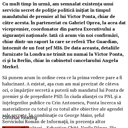
Cu mult timp în urmă, am semnalat existența unui
serviciu secret de poliție politică inițiat în timpul
mandatului de premier al lui Victor Ponta, chiar de
către acesta. În parteneriat cu Gabriel Oprea, la acea dat
vicepremier, coordonator din partea Executivului a
siguranței naționale. Iată că acum vin noi confirmări,
chiar dintr-un raport la care se referă The Guardian,
întocmit de un fost șef MI6. De data aceasta, detaliile
furnizate la Londra ne trimit nu numai la Victor Ponta,
ci și la Berlin, chiar în cabinetul cancelarului Angela
Merkel.
Să punem acum în ordine ceea ce la prima vedere pare a fi
halucinant. A existat, așa cum am mai precizat de câteva
ori, o împărțire secretă a puterii sub mandatul lui Ponta de
premier și de președinte PSD. În ciuda alianței cu PNL și a
înțelegerilor publice cu Crin Antonescu, Ponta încerca să
materializeze cu totul și cu totul alte obiective ale agendei
sale secrete. În combinație cu George Maior, șeful
Continue Reading
Serviciului Român de Informații, în prezența altor
importanți jucători – Sebastian Ghiță, Vasile Dâncu, Ilie