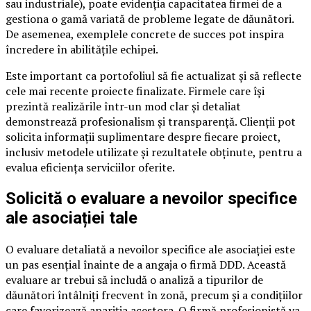
sau industriale), poate evidenția capacitatea firmei de a
gestiona o gamă variată de probleme legate de dăunători.
De asemenea, exemplele concrete de succes pot inspira
încredere în abilitățile echipei.
Este important ca portofoliul să fie actualizat și să reflecte
cele mai recente proiecte finalizate. Firmele care își
prezintă realizările într-un mod clar și detaliat
demonstrează profesionalism și transparență. Clienții pot
solicita informații suplimentare despre fiecare proiect,
inclusiv metodele utilizate și rezultatele obținute, pentru a
evalua eficiența serviciilor oferite.
Solicită o evaluare a nevoilor specifice
ale asociației tale
O evaluare detaliată a nevoilor specifice ale asociației este
un pas esențial înainte de a angaja o firmă DDD. Această
evaluare ar trebui să includă o analiză a tipurilor de
dăunători întâlniți frecvent în zonă, precum și a condițiilor
care favorizează apariția acestora. O firmă profesionistă va