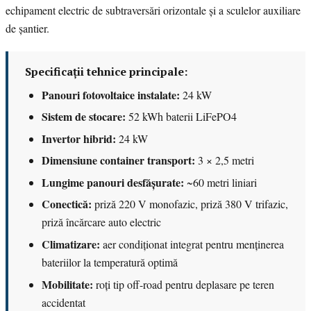
echipament electric de subtraversări orizontale și a sculelor auxiliare
de șantier.
Specificații tehnice principale:
Panouri fotovoltaice instalate:
24 kW
Sistem de stocare:
52 kWh baterii LiFePO4
Invertor hibrid:
24 kW
Dimensiune container transport:
3 × 2,5 metri
Lungime panouri desfășurate:
~60 metri liniari
Conectică:
priză 220 V monofazic, priză 380 V trifazic,
priză încărcare auto electric
Climatizare:
aer condiționat integrat pentru menținerea
bateriilor la temperatură optimă
Mobilitate:
roți tip off-road pentru deplasare pe teren
accidentat