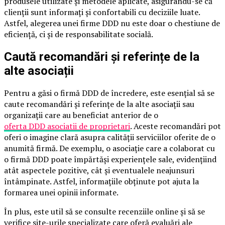
produsele utilizate și metodele aplicate, asigurându-se că
clienții sunt informați și confortabili cu deciziile luate.
Astfel, alegerea unei firme DDD nu este doar o chestiune de
eficiență, ci și de responsabilitate socială.
Caută recomandări și referințe de la
alte asociații
Pentru a găsi o firmă DDD de încredere, este esențial să se
caute recomandări și referințe de la alte asociații sau
organizații care au beneficiat anterior de o
oferta DDD asociatii de proprietari
. Aceste recomandări pot
oferi o imagine clară asupra calității serviciilor oferite de o
anumită firmă. De exemplu, o asociație care a colaborat cu
o firmă DDD poate împărtăși experiențele sale, evidențiind
atât aspectele pozitive, cât și eventualele neajunsuri
întâmpinate. Astfel, informațiile obținute pot ajuta la
formarea unei opinii informate.
În plus, este util să se consulte recenziile online și să se
verifice site-urile specializate care oferă evaluări ale