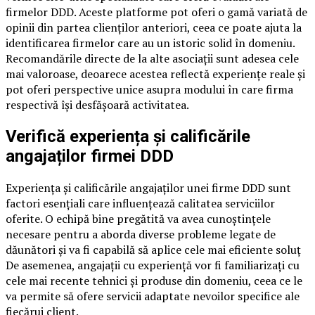
firmelor DDD. Aceste platforme pot oferi o gamă variată de
opinii din partea clienților anteriori, ceea ce poate ajuta la
identificarea firmelor care au un istoric solid în domeniu.
Recomandările directe de la alte asociații sunt adesea cele
mai valoroase, deoarece acestea reflectă experiențe reale și
pot oferi perspective unice asupra modului în care firma
respectivă își desfășoară activitatea.
Verifică experiența și calificările
angajaților firmei DDD
Experiența și calificările angajaților unei firme DDD sunt
factori esențiali care influențează calitatea serviciilor
oferite. O echipă bine pregătită va avea cunoștințele
necesare pentru a aborda diverse probleme legate de
dăunători și va fi capabilă să aplice cele mai eficiente soluț
De asemenea, angajații cu experiență vor fi familiarizați cu
cele mai recente tehnici și produse din domeniu, ceea ce le
va permite să ofere servicii adaptate nevoilor specifice ale
fiecărui client.