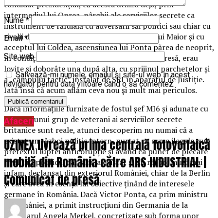
candidat prezidențial, că acesta utiliza deja, prin
intermediul lui Oprea, pârghii ale serviciilor secrete ca
Nume
*
instrument de răfuială cu adversarii săi politici sau chiar cu
rivalii din propriul partid. Prin intermediul lui Maior și cu
Email
*
acceptul lui Coldea, ascensiunea lui Ponta părea de neoprit,
Site web
în condițiile în care țintele, inclusiv cele din presă, erau
lovite și doborâte una după alta, cu sprijinul parchetelor și
Salvează-mi numele, emailul și site-ul web în acest
a „câmpului tactic” instalat de SRI în aparatul de Justiție.
navigator pentru data viitoare când o să comentez.
Iată însă că acum aflăm ceva nou și mult mai periculos.
Dacă informațiile furnizate de fostul șef MI6 și adunate cu
ajutorul unui grup de veterani ai serviciilor secrete
Afaceri
britanice sunt reale, atunci descoperim nu numai că a
existat un război politic intern, purtat cu arme ilegale, sub
UZINEX livrează prima centrală fotovoltaică
pretextul luptei anticorupție și având ca punct de plecare
mobilă din România către ARS INDUSTRIAL |
rivalități politice, dar iată, a existat și un război mult mai
infam, declanșat din exteriorul României, chiar de la Berlin
Comunicat de presă
și care avea în esența lui obiective ținând de interesele
germane în România. Dacă Victor Ponta, ca prim ministru
al României, a primit instrucțiuni din Germania de la
cancelarul Angela Merkel, concretizate sub forma unor