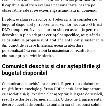
fi capabilă să ofere o evaluare personalizată, bazată pe
observațiile sale și pe experiența acumulată în domeniu.
În plus, evaluarea nevoilor ar trebui să ia în considerare
bugetul disponibil și frecvența serviciilor necesare. O firmă
DDD competentă va colabora strâns cu asociația pentru a
dezvolta un plan adaptat cerințelor specifice, asigurându-
se că soluțiile propuse sunt atât eficiente, cât și sustenabile
din punct de vedere financiar. Această abordare
personalizată va contribui la maximizarea rezultatelor
obținute prin serviciile oferite.
Comunică deschis și clar așteptările și
bugetul disponibil
Comunicarea deschisă este esențială pentru o colaborare
reușită între asociație și firma DDD aleasă. Este important
ca asociația să își exprime clar așteptările legate de servicii,
rezultate dorite și termene limită. O discuție transparentă
despre bugetul disponibil va ajuta firma să propună soluții