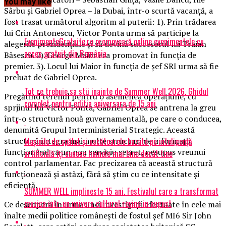
You may like
Sârbu și Gabriel Oprea – la Dubai, într-o scurtă vacanță, a
fost trasat următorul algoritm al puterii: 1). Prin trădarea
lui Crin Antonescu, Victor Ponta urma să participe la
EvenimenteGratuite.ro promovează online evenimentele cu
alegerile prezidențiale și să devină succesorul lui Traian
acces gratuit din România
Băsescu. 2). George Maior era promovat în funcția de
premier. 3). Locul lui Maior în funcția de șef SRI urma să fie
preluat de Gabriel Oprea.
Tot ce trebuie sa stii inainte de Summer Well 2026. Ghidul
Pregătind terenul pentru o asemenea operațiune, cu
complet pentru editia aniversara de 15 ani
sprjinul lui Victor Ponta, Gabriel Oprea se antrena la greu
într-o structură nouă guvernamentală, pe care o conducea,
denumită Grupul Interministerial Strategic. Această
Mașinile de spălat și uscătoarele bazate pe inteligență
structură integra mai multe structuri de informații,
funcționând ca un nou serviciu secret, nesupus vreunui
artificială îți cunosc hainele mai bine decât tine
control parlamentar. Fac precizarea că această structură
funcționează și astăzi, fără să știm cu ce intensitate și
eficiență.
SUMMER WELL implineste 15 ani. Festivalul care a transformat
muzica intr-un univers cultural revine in august
Ce descoperă în urma unei investigații efectuate în cele mai
înalte medii politice românești de fostul șef MI6 Sir John