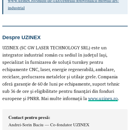
www.uzinex.ro/studii-de-caz/centrala-fotovoltaica-mobila-ars-
industrial
Despre UZINEX
UZINEX (SC GW LASER TECHNOLOGY SRL) este un
integrator industrial român cu sediul în județul Iași,
specializat în furnizarea de soluții turnkey pentru
echipamente CNC, laser, energie regenerabilă, ambalare,
reciclare, prelucrarea metalelor și utilaje grele. Compania
oferă garanție de 60 de luni pe echipamente, suport tehnic
sub 36 de ore și eligibilitate pentru finanțări din fonduri
europene și PNRR. Mai multe informații la
www.uzinex.ro
.
Contact pentru presă:
Andrei-Sorin Baciu — Co-fondator UZINEX