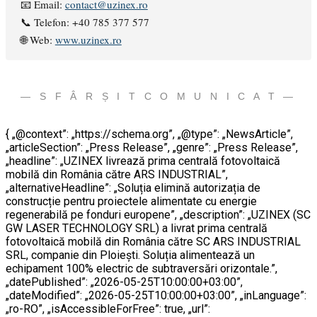
📧 Email:
contact@uzinex.ro
📞 Telefon: +40 785 377 577
🌐 Web:
www.uzinex.ro
— S F Â R Ș I T C O M U N I C A T —
{ „@context”: „https://schema.org”, „@type”: „NewsArticle”,
„articleSection”: „Press Release”, „genre”: „Press Release”,
„headline”: „UZINEX livrează prima centrală fotovoltaică
mobilă din România către ARS INDUSTRIAL”,
„alternativeHeadline”: „Soluția elimină autorizația de
construcție pentru proiectele alimentate cu energie
regenerabilă pe fonduri europene”, „description”: „UZINEX (SC
GW LASER TECHNOLOGY SRL) a livrat prima centrală
fotovoltaică mobilă din România către SC ARS INDUSTRIAL
SRL, companie din Ploiești. Soluția alimentează un
echipament 100% electric de subtraversări orizontale.”,
„datePublished”: „2026-05-25T10:00:00+03:00”,
„dateModified”: „2026-05-25T10:00:00+03:00”, „inLanguage”:
„ro-RO”, „isAccessibleForFree”: true, „url”: