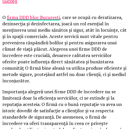
Succes
O
firma DDD bloc Bucuresti
, care se ocupă cu deratizarea,
dezinsecția și dezinfectarea, joacă un rol esențial în
menținerea unui mediu sănătos și sigur, atât în locuințe, cât
și în spații comerciale. Aceste servicii sunt vitale pentru
prevenirea răspândirii bolilor și pentru asigurarea unui
climat de viață plăcut. Alegerea unei firme DDD de
încredere este crucială, deoarece calitatea serviciilor
oferite poate influența direct sănătatea și bunăstarea
comunităț O firmă bine aleasă va utiliza produse eficiente și
metode sigure, protejând astfel nu doar clienții, ci și mediul
înconjurător.
Importanța alegerii unei firme DDD de încredere nu se
limitează doar la eficiența serviciilor, ci se extinde și la
reputația acesteia. O firmă cu o bună reputație va avea un
istoric dovedit de satisfacție a clienților și va respecta
standardele de siguranță. De asemenea, o firmă de
încredere va oferi transparență în ceea ce privește