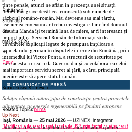
ținte penale, atunci ne aflăm în prezența unei situații
Published
infinit mai grave decât cea cunoscută sub numele de
războiul româno-român. Mai devreme sau mai târziu,
3 luni ago
asemenea conexiuni ar trebui investigate. Iar când domnul
Claudiu Manda își termină luna de miere, ar fi interesant și
on
important ca Serviciul Român de Informații să dea
mai 25, 2026
cuvenitele explicații legate de presupusa implicare a
cancelarului german în disputele interne din România, prin
By
intemediul lui Victor Ponta, a structurii de securitate pe
Deny
care acesta a creat-o la Guvern, dar și cu colaborarea celui
mai important serviciu secret al țării, a cărui principală
menire este să apere statul român.
📰 COMUNICAT DE PRESĂ
Sorin Rosca Stanescu
Soluția elimină autorizația de construcție pentru proiectele
alimentate cu energie regenerabilă pe fonduri europene
Related Topics:
prima
Up Next
Iași, România — 25 mai 2026
— UZINEX, integrator
“Modificarile de esenta sunt facute de USR, prin faptul că ei au cerut
industrial cu sediul în județul Iași, anunță livrarea primei