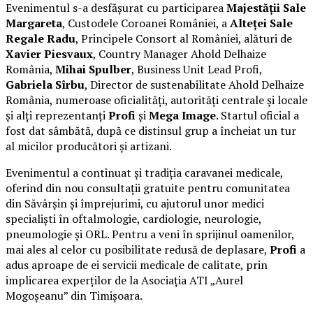
Evenimentul s-a desfășurat cu participarea
Majestății Sale
Margareta
, Custodele Coroanei României, a
Alteței Sale
Regale Radu
, Principele Consort al României, alături de
Xavier Piesvaux
, Country Manager Ahold Delhaize
România,
Mihai Spulber
, Business Unit Lead Profi,
Gabriela Sîrbu
, Director de sustenabilitate Ahold Delhaize
România, numeroase oficialități, autorități centrale și locale
și alți reprezentanți
Profi
și
Mega Image
. Startul oficial a
fost dat sâmbătă, după ce distinsul grup a încheiat un tur
al micilor producători și artizani.
Evenimentul a continuat și tradiția caravanei medicale,
oferind din nou consultații gratuite pentru comunitatea
din Săvârșin și împrejurimi, cu ajutorul unor medici
specialiști în oftalmologie, cardiologie, neurologie,
pneumologie și ORL. Pentru a veni în sprijinul oamenilor,
mai ales al celor cu posibilitate redusă de deplasare,
Profi
a
adus aproape de ei servicii medicale de calitate, prin
implicarea experților de la Asociația ATI „Aurel
Mogoșeanu” din Timișoara.