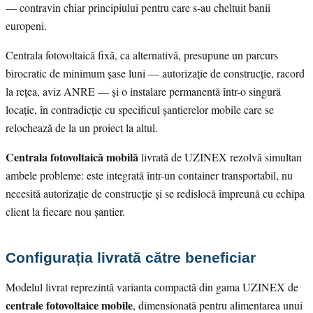
— contravin chiar principiului pentru care s-au cheltuit banii
europeni.
Centrala fotovoltaică fixă, ca alternativă, presupune un parcurs
birocratic de minimum șase luni — autorizație de construcție, racord
la rețea, aviz ANRE — și o instalare permanentă într-o singură
locație, în contradicție cu specificul șantierelor mobile care se
relochează de la un proiect la altul.
Centrala fotovoltaică mobilă
livrată de UZINEX rezolvă simultan
ambele probleme: este integrată într-un container transportabil, nu
necesită autorizație de construcție și se redislocă împreună cu echipa
client la fiecare nou șantier.
Configurația livrată către beneficiar
Modelul livrat reprezintă varianta compactă din gama UZINEX de
centrale fotovoltaice mobile
, dimensionată pentru alimentarea unui