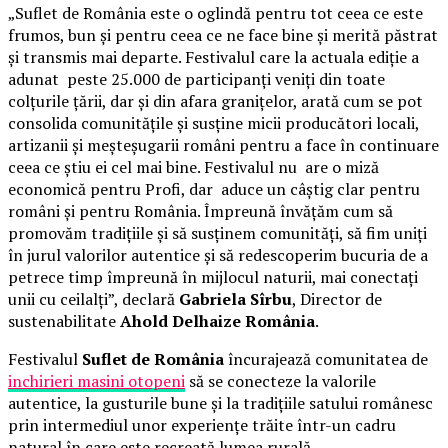
„Suflet de România este o oglindă pentru tot ceea ce este
frumos, bun și pentru ceea ce ne face bine și merită păstrat
și transmis mai departe. Festivalul care la actuala ediție a
adunat peste 25.000 de participanți veniți din toate
colțurile țării, dar și din afara granițelor, arată cum se pot
consolida comunitățile și susține micii producători locali,
artizanii și meșteșugarii români pentru a face în continuare
ceea ce știu ei cel mai bine. Festivalul nu are o miză
economică pentru Profi, dar aduce un câștig clar pentru
români și pentru România. Împreună învățăm cum să
promovăm tradițiile și să susținem comunități, să fim uniți
în jurul valorilor autentice și să redescoperim bucuria de a
petrece timp împreună în mijlocul naturii, mai conectați
unii cu ceilalți”, declară
Gabriela Sîrbu
, Director de
sustenabilitate
Ahold Delhaize România
.
Festivalul
Suflet de România
încurajează comunitatea de
inchirieri masini otopeni
să se conecteze la valorile
autentice, la gusturile bune și la tradițiile satului românesc
prin intermediul unor experiențe trăite într-un cadru
natural în care este recreată lumea rurală.