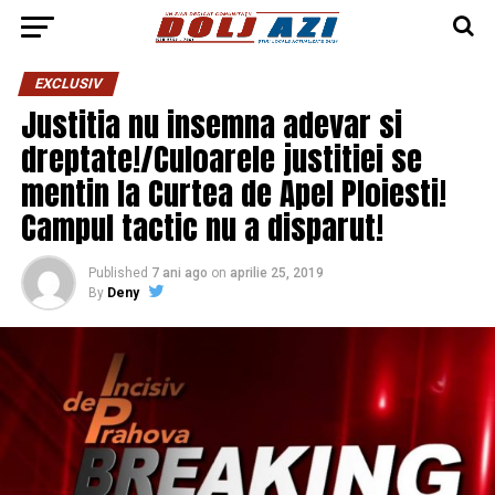
EXCLUSIV
Justitia nu insemna adevar si
dreptate!/Culoarele justitiei se
mentin la Curtea de Apel Ploiesti!
Campul tactic nu a disparut!
Published
7 ani ago
on
aprilie 25, 2019
By
Deny