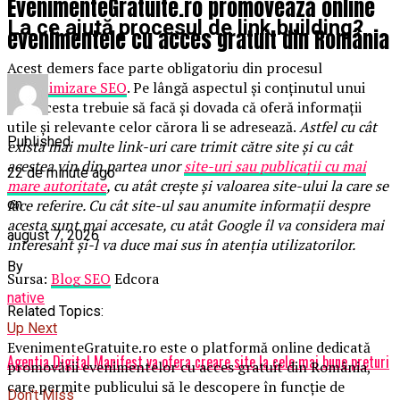
EvenimenteGratuite.ro promovează online
La ce ajută procesul de link building?
evenimentele cu acces gratuit din România
Acest demers face parte obligatoriu din procesul
de
optimizare SEO
. Pe lângă aspectul și conținutul unui
site, acesta trebuie să facă și dovada că oferă informații
utile și relevante celor cărora li se adresează.
Astfel cu cât
Published
există mai multe link-uri care trimit către site și cu cât
acestea vin din partea unor
site-uri sau publicații cu mai
22 de minute ago
mare autoritate
, cu atât crește și valoarea site-ului la care se
on
face referire. Cu cât site-ul sau anumite informații despre
acesta sunt mai accesate, cu atât Google îl va considera mai
august 7, 2026
interesant și-l va duce mai sus în atenția utilizatorilor.
By
Sursa:
Blog SEO
Edcora
native
Related Topics:
Up Next
EvenimenteGratuite.ro este o platformă online dedicată
Agentia Digital Manifest va ofera creare site la cele mai bune preturi
promovării evenimentelor cu acces gratuit din România,
care permite publicului să le descopere în funcție de
Don't Miss