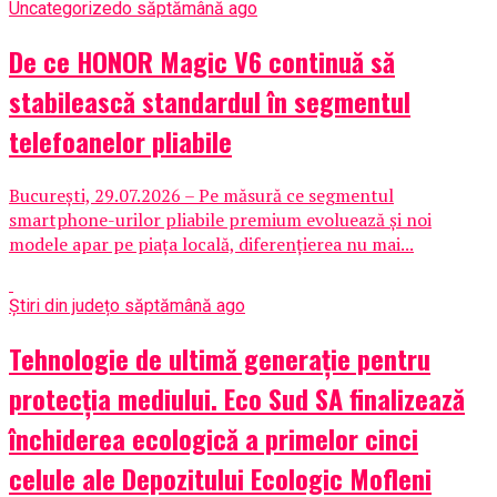
Uncategorized
o săptămână ago
De ce HONOR Magic V6 continuă să
stabilească standardul în segmentul
telefoanelor pliabile
București, 29.07.2026 – Pe măsură ce segmentul
smartphone-urilor pliabile premium evoluează și noi
modele apar pe piața locală, diferențierea nu mai...
Știri din județ
o săptămână ago
Tehnologie de ultimă generație pentru
protecția mediului. Eco Sud SA finalizează
închiderea ecologică a primelor cinci
celule ale Depozitului Ecologic Mofleni