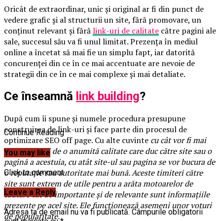
Oricât de extraordinar, unic și original ar fi din punct de
vedere grafic și al structurii un site, fără promovare, un
conținut relevant și fără
link-uri de calitate
către pagini ale
sale, succesul său va fi unul limitat. Prezența în mediul
online a încetat să mai fie un simplu fapt, iar datorită
concurenței din ce în ce mai accentuate are nevoie de
strategii din ce în ce mai complexe și mai detaliate.
Ce înseamnă
link building
?
După cum îi spune și numele procedura presupune
construirea de link-uri și face parte din procesul de
Continue Reading
optimizare SEO off page. Cu alte cuvinte
cu cât vor fi mai
multe linkuri de o anumită calitate care duc către site sau o
You may like
pagină a acestuia, cu atât site-ul sau pagina se vor bucura de
o reputație sau autoritate mai bună. Aceste timiteri către
Click to comment
site sunt extrem de utile pentru a arăta motoarelor de
Leave a Reply
căutare cât de importante și de relevante sunt informațiile
prezente pe acel site. Ele funcționează asemeni unor voturi
Adresa ta de email nu va fi publicată.
Câmpurile obligatorii
de popularitate.