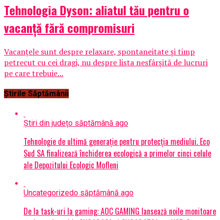
Tehnologia Dyson: aliatul tău pentru o
vacanță fără compromisuri
Vacanțele sunt despre relaxare, spontaneitate și timp
petrecut cu cei dragi, nu despre lista nesfârșită de lucruri
pe care trebuie...
Știrile Săptămânii
Știri din județ
o săptămână ago
Tehnologie de ultimă generație pentru protecția mediului. Eco
Sud SA finalizează închiderea ecologică a primelor cinci celule
ale Depozitului Ecologic Mofleni
Uncategorized
o săptămână ago
De la task-uri la gaming: AOC GAMING lansează noile monitoare