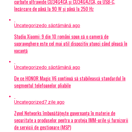
curbate ultrawide CU34G4CA și CU34G4ZCA, cu USB-C,
încărcare de până la 90 W și până la 250 Hz
Uncategorized
o săptămână ago
Studiu Xiaomi: 9 din 10 români spun că o cameră de
supraveghere este cel mai util dispozitiv atunci când pleacă în
vacanță
Uncategorized
o săptămână ago
De ce HONOR Magic V6 continuă să stabilească standardul în
segmentul telefoanelor pliabile
Uncategorized
7 zile ago
Zyxel Networks îmbunătățește guvernanța în materie de
securitate a produselor pentru a proteja IMM-urile și furnizorii
de servicii de gestionare (MSP)