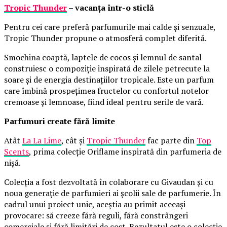
Tropic Thunder
– vacanța într-o sticlă
Pentru cei care preferă parfumurile mai calde și senzuale,
Tropic Thunder propune o atmosferă complet diferită.
Smochina coaptă, laptele de cocos și lemnul de santal
construiesc o compoziție inspirată de zilele petrecute la
soare și de energia destinațiilor tropicale. Este un parfum
care îmbină prospețimea fructelor cu confortul notelor
cremoase și lemnoase, fiind ideal pentru serile de vară.
Parfumuri create fără limite
Atât
La La Lime
, cât și
Tropic Thunder
fac parte din
Top
Scents
, prima colecție Oriflame inspirată din parfumeria de
nișă.
Colecția a fost dezvoltată în colaborare cu Givaudan și cu
noua generație de parfumieri ai școlii sale de parfumerie. În
cadrul unui proiect unic, aceștia au primit aceeași
provocare: să creeze fără reguli, fără constrângeri
comerciale și fără limitări de cost. Rezultatul este o colecție