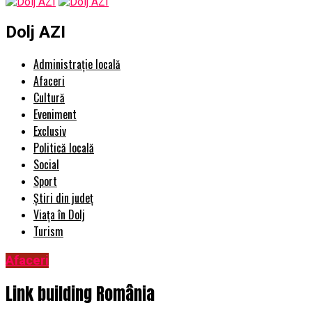
Dolj AZI
Administrație locală
Afaceri
Cultură
Eveniment
Exclusiv
Politică locală
Social
Sport
Știri din județ
Viața în Dolj
Turism
Afaceri
Link building România