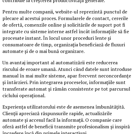
contribuie la creșterea productivității generale.
Pentru multe companii, website-ul reprezintă punctul de
plecare al acestui proces. Formularele de contact, cererile
de ofertă, comenzile online și solicitările de suport pot fi
integrate cu sisteme interne astfel încât informațiile să fie
procesate instant. În locul unor proceduri lente și
consumatoare de timp, organizația beneficiază de fluxuri
automate și de o mai bună organizare.
Un avantaj important al automatizării este reducerea
riscului de eroare umană. Atunci când datele sunt introduse
manual în mai multe sisteme, apar frecvent neconcordanțe
și întârzieri. Prin integrarea proceselor, informațiile sunt
transferate automat și rămân consistente pe tot parcursul
ciclului operațional.
Experiența utilizatorului este de asemenea îmbunătățită.
Clienții apreciază răspunsurile rapide, actualizările
automate și accesul facil la informații. O companie care
oferă astfel de beneficii transmite profesionalism și inspiră
încredere încă din primele interacțiuni.