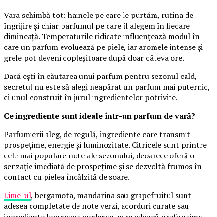
Vara schimbă tot: hainele pe care le purtăm, rutina de
îngrijire și chiar parfumul pe care îl alegem în fiecare
dimineață. Temperaturile ridicate influențează modul în
care un parfum evoluează pe piele, iar aromele intense și
grele pot deveni copleșitoare după doar câteva ore.
Dacă ești în căutarea unui parfum pentru sezonul cald,
secretul nu este să alegi neapărat un parfum mai puternic,
ci unul construit în jurul ingredientelor potrivite.
Ce ingrediente sunt ideale într-un parfum de vară?
Parfumierii aleg, de regulă, ingrediente care transmit
prospețime, energie și luminozitate. Citricele sunt printre
cele mai populare note ale sezonului, deoarece oferă o
senzație imediată de prospețime și se dezvoltă frumos în
contact cu pielea încălzită de soare.
Lime-ul
, bergamota, mandarina sau grapefruitul sunt
adesea completate de note verzi, acorduri curate sau
ingrediente lemnoase moderne, care adaugă profunzime