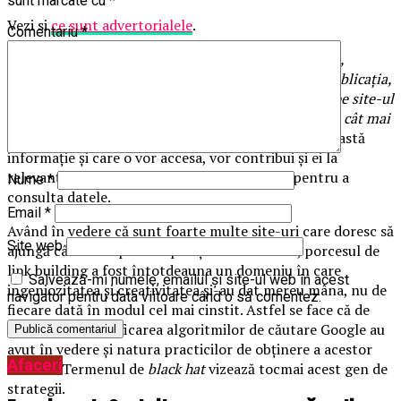
sunt marcate cu
*
Vezi si
ce sunt advertorialele
.
Comentariu
*
Pentru a obține cât mai multe astfel de recomandări,
valoarea conținutului prezent atât pe website-ul, publicația,
forumul sau blogul care face trimitere, cât și cea de pe site-ul
sau pagina la care se face trimitere trebuie să fie una cât mai
ridicată.
Utilizatorii finali, cărora li se adresează această
informație și care o vor accesa, vor contribui și ei la
relevanță prin timpul pe care îl vor petrece pentru a
Nume
*
consulta datele.
Email
*
Având în vedere că sunt foarte multe site-uri care doresc să
Site web
ajungă cât mai repede în poziții cât mai bune, porcesul de
link building a fost întotdeauna un domeniu în care
Salvează-mi numele, emailul și site-ul web în acest
ingeniozitatea și creativitatea și-au dat mereu mâna, nu de
navigator pentru data viitoare când o să comentez.
fiecare dată în modul cel mai cinstit. Astfel se face că de
fiecare dată modificarea algoritmilor de căutare Google au
avut în vedere și natura practicilor de obținere a acestor
Afaceri
link-uri. Termenul de
black hat
vizează tocmai acest gen de
strategii.