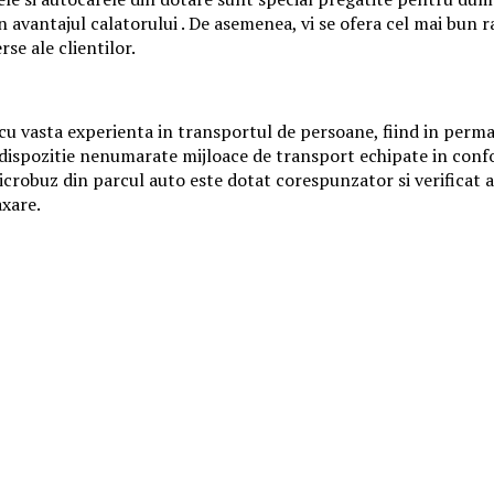
n avantajul calatorului . De asemenea, vi se ofera cel mai bun ra
se ale clientilor.
 cu vasta experienta in transportul de persoane, fiind in perma
a dispozitie nenumarate mijloace de transport echipate in conf
microbuz din parcul auto este dotat corespunzator si verificat 
axare.