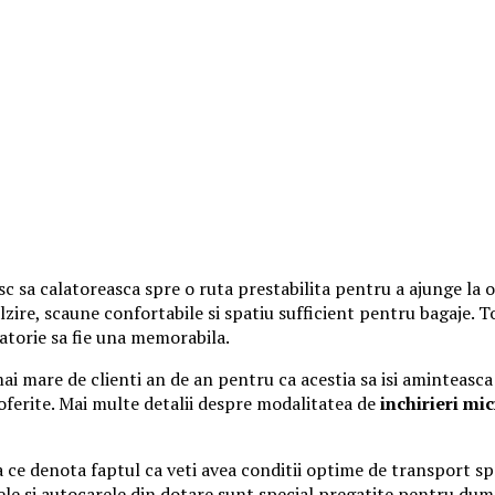
c sa calatoreasca spre o ruta prestabilita pentru a ajunge la o 
ire, scaune confortabile si spatiu sufficient pentru bagaje. T
latorie sa fie una memorabila.
are de clienti an de an pentru ca acestia sa isi aminteasca cu 
e oferite. Mai multe detalii despre modalitatea de
inchirieri mi
ce denota faptul ca veti avea conditii optime de transport spre
le si autocarele din dotare sunt special pregatite pentru du