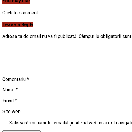
You may like
Click to comment
Leave a Reply
Adresa ta de email nu va fi publicată.
Câmpurile obligatorii sun
Comentariu
*
Nume
*
Email
*
Site web
Salvează-mi numele, emailul și site-ul web în acest navigat