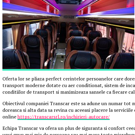
Oferta lor se pliaza perfect cerintelor persoanelor care dores
transport moderne dotate cu aer conditionat, sistem de incalz
conditiilor de transport si maximizeaza sansele ca fiecare ca
Obiectivul companiei Transcar este sa adune un numar tot mai m
doreasca si alta data sa revina cu aceeasi placere la serviciil
online
https://transcarsrl.ro/inchirieri-autocare/
Echipa Transcar va ofera un plus de siguranta si confort ceea 
unui grup mai mic de persoane sau mai mare toate microbuze