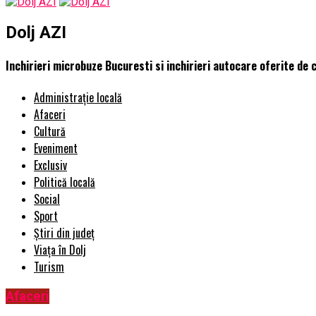
Dolj AZI
Inchirieri microbuze Bucuresti si inchirieri autocare oferite de
Administrație locală
Afaceri
Cultură
Eveniment
Exclusiv
Politică locală
Social
Sport
Știri din județ
Viața în Dolj
Turism
Afaceri