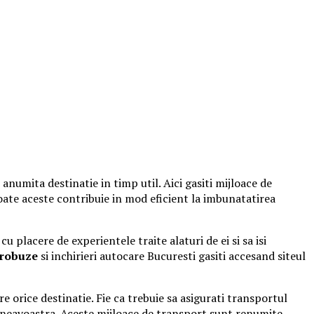
anumita destinatie in timp util. Aici gasiti mijloace de
oate aceste contribuie in mod eficient la imbunatatirea
placere de experientele traite alaturi de ei si sa isi
crobuze
si
inchirieri autocare Bucuresti
gasiti accesand siteul
 orice destinatie. Fie ca trebuie sa asigurati transportul
mneavoastra. Aceste mijloace de transport sunt renumite