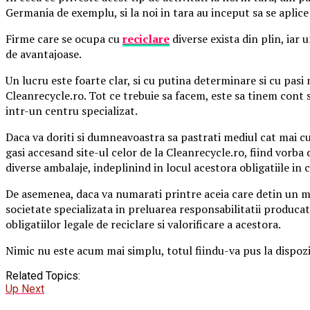
Germania de exemplu, si la noi in tara au inceput sa se aplic
Firme care se ocupa cu
reciclare
diverse exista din plin, iar 
de avantajoase.
Un lucru este foarte clar, si cu putina determinare si cu pasi
Cleanrecycle.ro. Tot ce trebuie sa facem, este sa tinem cont si
intr-un centru specializat.
Daca va doriti si dumneavoastra sa pastrati mediul cat mai cur
gasi accesand site-ul celor de la Cleanrecycle.ro, fiind vorba
diverse ambalaje, indeplinind in locul acestora obligatiile in 
De asemenea, daca va numarati printre aceia care detin un ma
societate specializata in preluarea responsabilitatii produc
obligatiilor legale de reciclare si valorificare a acestora.
Nimic nu este acum mai simplu, totul fiindu-va pus la dispozit
Related Topics:
Up Next