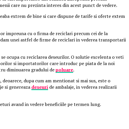
menii care nu prezinta interes din acest punct de vedere.
treaba extrem de bine si care dispune de tarife si oferte extem
ator impreuna cu o firma de reciclari precum cei de la
edam unei astfel de firme de reciclari in vederea transportarii
se ocupa cu reciclarea deseurilor. O solutie excelenta o veti
orilor si importatorilor care introduc pe piata de la noi
entru diminuarea gradului de
poluare
.
o, deoarece, dupa cum am mentionat si mai sus, este o
aje si genereaza
deseuri
de ambalaje, in vederea realizarii
returi avand in vedere beneficiile pe termen lung.