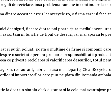
e reguli de reciclare, insa problema ramane in continuare la oa
una dintre aceastea este Cleanrecycle.ro, o firma care isi face 
 mici dar siguri, fiecare dintre noi poate ajuta mediul inconjur
 sa sortam in functie de tipul de deseuri, iar mai apoi sa le pr
at si putin poluat, exista o multime de firme si companii care 
 despre o societate pentru preluarea responsabilitatii producat
ceea ce priveste reciclarea si valorificarea deseurilor, totul p
gazin, restaurant, fabrica si asa mai departe, CleanRecycle.r
atorilor si importatorilor care pun pe piata din Romania ambal
ie la doar un simplu click distanta si la cele mai avantajose p