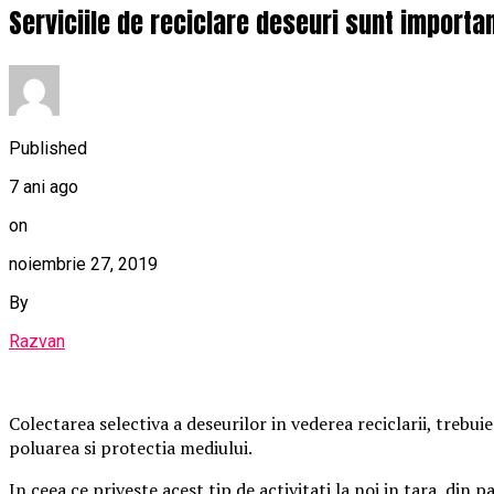
Serviciile de reciclare deseuri sunt import
Published
7 ani ago
on
noiembrie 27, 2019
By
Razvan
Colectarea selectiva a deseurilor in vederea reciclarii, trebui
poluarea si protectia mediului.
In ceea ce priveste acest tip de activitati la noi in tara, d