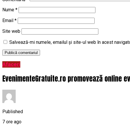
Nume
*
Email
*
Site web
Salvează-mi numele, emailul și site-ul web în acest navigat
Afaceri
EvenimenteGratuite.ro promovează online ev
Published
7 ore ago