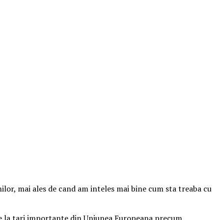
enilor, mai ales de cand am inteles mai bine cum sta treaba cu
u de la tari importante din Uniunea Europeana precum