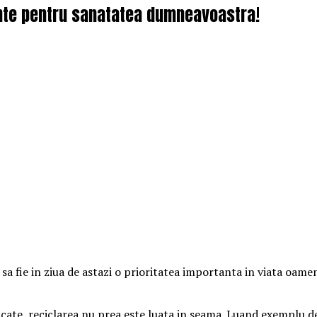
ante pentru sanatatea dumneavoastra!
e sa fie in ziua de astazi o prioritatea importanta in viata oam
in pacate, reciclarea nu prea este luata in seama. Luand exempl