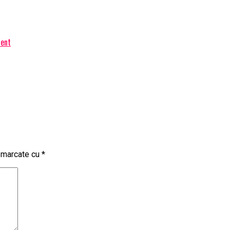
ient
t marcate cu
*