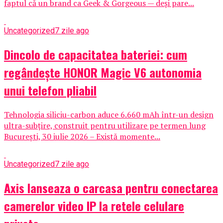
faptul că un brand ca Geek & Gorgeous — deși pare...
Uncategorized
7 zile ago
Dincolo de capacitatea bateriei: cum
regândește HONOR Magic V6 autonomia
unui telefon pliabil
Tehnologia siliciu-carbon aduce 6.660 mAh într-un design
ultra-subțire, construit pentru utilizare pe termen lung
București, 30 iulie 2026 – Există momente...
Uncategorized
7 zile ago
Axis lanseaza o carcasa pentru conectarea
camerelor video IP la retele celulare