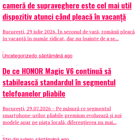
cameră de supraveghere este cel mai util
dispozitiv atunci când pleacă în vacanță
București, 29 iulie 2026. În sezonul de vară, românii pleacă
în vacanță în număr ridicat, dar nu înainte de a se...
Uncategorized
o săptămână ago
De ce HONOR Magic V6 continuă să
stabilească standardul în segmentul
telefoanelor pliabile
București, 29.07.2026 – Pe măsură ce segmentul
smartphone-urilor pliabile premium evoluează și noi
modele apar pe piața locală, diferențierea nu mai...
Știri din județ
o săptămână ago