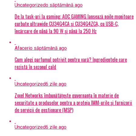
Uncategorized
o săptămână ago
De la task-uri la gaming: AOC GAMING lansează noile monitoare
curbate ultrawide CU34G4CA și CU34G4ZCA, cu USB-C,
încărcare de până la 90 W și până la 250 Hz
Afaceri
o săptămână ago
Cum alegi parfumul potrivit pentru vară? Ingredientele care
rezistă în sezonul cald
Uncategorized
6 zile ago
Zyxel Networks îmbunătățește guvernanța în materie de
securitate a produselor pentru a proteja IMM-urile și furnizorii
de servicii de gestionare (MSP)
Uncategorized
6 zile ago