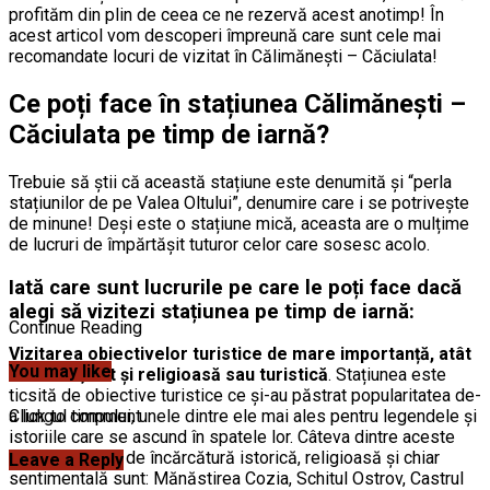
profităm din plin de ceea ce ne rezervă acest anotimp! În
acest articol vom descoperi împreună care sunt cele mai
recomandate locuri de vizitat în Călimănești – Căciulata!
Ce poți face în stațiunea Călimănești –
Căciulata pe timp de iarnă?
Trebuie să știi că această stațiune este denumită și “perla
stațiunilor de pe Valea Oltului”, denumire care i se potrivește
de minune! Deși este o stațiune mică, aceasta are o mulțime
de lucruri de împărtășit tuturor celor care sosesc acolo.
Iată care sunt lucrurile pe care le poți face dacă
alegi să vizitezi stațiunea pe timp de iarnă:
Continue Reading
Vizitarea obiectivelor turistice de mare importanță, atât
You may like
culturală, cat și religioasă sau turistică
. Stațiunea este
ticsită de obiective turistice ce și-au păstrat popularitatea de-
Click to comment
a lungul timpului, unele dintre ele mai ales pentru legendele și
istoriile care se ascund în spatele lor. Câteva dintre aceste
obiective pline de încărcătură istorică, religioasă și chiar
Leave a Reply
sentimentală sunt: Mănăstirea Cozia, Schitul Ostrov, Castrul