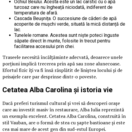
Ochiul Beiului. Acesta este un lac carstic cu o apă
turcoaz care nu îngheață niciodată, indiferent de
temperatura de afară.
Cascada Beușnița. O succesiune de căderi de apă
acoperite de mușchi verde, situată la mică distanță de
lac.
Tunelele romane. Acestea sunt niște poteci înguste
săpate direct în munte, folosite în trecut pentru
facilitarea accesului prin chei.
Traseele necesită încălțăminte adecvată, deoarece unele
porțiuni implică trecerea prin apă sau zone alunecoase.
Efortul fizic îți va fi însă răsplătit de liniștea locului și de
peisajele care par desprinse dintr-o poveste.
Cetatea Alba Carolina și istoria vie
Dacă preferi turismul cultural și vrei să descoperi orașe
care au investit masiv în restaurare, Alba Iulia reprezintă
un exemplu excelent. Cetatea Alba Carolina, construită în
stil Vauban, are o formă de stea cu șapte bastioane și este
cea mai mare de acest gen din sud-estul Europei.