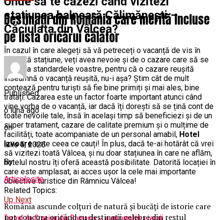
Unde să te cazezi când vizitezi
stațiunea balneară Călimănești –
Destinații din România care merită incluse
Căciulata din Vâlcea?
pe lista oricărui călător
În cazul în care alegeți să vă petreceți o vacanță de vis în
această stațiune, veți avea nevoie și de o cazare care să se
ridice la standardele voastre, pentru că o cazare reușită
înseamnă o vacanță reușită, nu-i așa? Știm cât de mult
contează pentru turiști să fie bine primiți și mai ales, bine
Published
tratați. Cazarea este un factor foarte important atunci când
vine vorba de o vacanță, iar dacă îți dorești să se țină cont de
o lună ago
toate nevoile tale, însă în același timp să beneficiezi și de un
super tratament, cazare de calitate premium și o mulțime de
on
facilități, toate acompaniate de un personal amabil,
Hotel
Izvoare
este ceea ce cauți! În plus, dacă te-ai hotărât că vrei
iulie 5, 2026
să vizitezi toată Vâlcea, și nu doar stațiunea în care ne aflăm,
By
hotelul nostru îți oferă această posibilitate. Datorită locației în
care este amplasat, ai acces ușor la cele mai importante
Articolesite
obiective turistice din Râmnicu Vâlcea!
Related Topics:
Up Next
România ascunde colțuri de natură și bucăți de istorie care
pot concura oricând cu destinații celebre din restul
Targul de Craciun din Romania – o minunatie a iernii