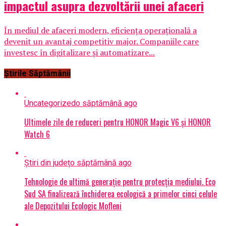
impactul asupra dezvoltării unei afaceri
În mediul de afaceri modern, eficiența operațională a
devenit un avantaj competitiv major. Companiile care
investesc în digitalizare și automatizare...
Știrile Săptămânii
Uncategorized
o săptămână ago
Ultimele zile de reduceri pentru HONOR Magic V6 și HONOR
Watch 6
Știri din județ
o săptămână ago
Tehnologie de ultimă generație pentru protecția mediului. Eco
Sud SA finalizează închiderea ecologică a primelor cinci celule
ale Depozitului Ecologic Mofleni