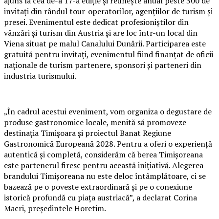
ajuns la cea de-a 17-a ediție și reunește anual peste 300 de
invitați din rândul tour-operatorilor, agențiilor de turism și
presei. Evenimentul este dedicat profesioniștilor din
vânzări și turism din Austria și are loc într-un local din
Viena situat pe malul Canalului Dunării. Participarea este
gratuită pentru invitați, evenimentul fiind finanțat de oficii
naționale de turism partenere, sponsori și parteneri din
industria turismului.
„În cadrul acestui eveniment, vom organiza o degustare de
produse gastronomice locale, menită să promoveze
destinația Timișoara și proiectul Banat Regiune
Gastronomică Europeană 2028. Pentru a oferi o experiență
autentică și completă, considerăm că berea Timișoreana
este partenerul firesc pentru această inițiativă. Alegerea
brandului Timișoreana nu este deloc întâmplătoare, ci se
bazează pe o poveste extraordinară și pe o conexiune
istorică profundă cu piața austriacă”, a declarat Corina
Macri, președintele Horetim.