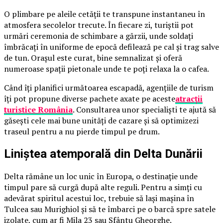
O plimbare pe aleile cetății te transpune instantaneu în
atmosfera secolelor trecute. În fiecare zi, turiștii pot
urmări ceremonia de schimbare a gărzii, unde soldați
îmbrăcați în uniforme de epocă defilează pe cal și trag salve
de tun. Orașul este curat, bine semnalizat și oferă
numeroase spații pietonale unde te poți relaxa la o cafea.
Când îți planifici următoarea escapadă, agențiile de turism
îți pot propune diverse pachete axate pe aceste
atracții
turistice România
. Consultarea unor specialiști te ajută să
găsești cele mai bune unități de cazare și să optimizezi
traseul pentru a nu pierde timpul pe drum.
Liniștea atemporală din Delta Dunării
Delta rămâne un loc unic în Europa, o destinație unde
timpul pare să curgă după alte reguli. Pentru a simți cu
adevărat spiritul acestui loc, trebuie să lași mașina în
Tulcea sau Murighiol și să te îmbarci pe o barcă spre satele
izolate, cum ar fi Mila 23 sau Sfântu Gheorghe.