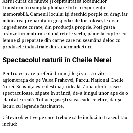
Aerul curat de munte și ospitalitatea localnicilor
transformă o simplă plimbare într-o experiență
memorabilă. Oamenii locului își deschid porțile cu drag, iar
mâncarea preparată în gospodăriile lor folosește doar
ingrediente curate, din producția proprie. Poți gusta
brânzeturi maturate după rețete vechi, pâine la cuptor cu
lemne și preparate din carne care nu seamănă deloc cu
produsele industriale din supermarketuri.
Spectacolul naturii în Cheile Nerei
Pentru cei care preferă drumețiile și vor să evite
aglomerația de pe Valea Prahovei, Parcul Național Cheile
Nerei-Beușnița este destinația ideală. Zona oferă trasee
spectaculoase, săpate în stâncă, de-a lungul unor ape de o
claritate ireală. Tot aici găsești și cascade celebre, dar și
lacuri cu legende fascinante.
Câteva obiective pe care trebuie să le incluzi în traseul tău
includ: