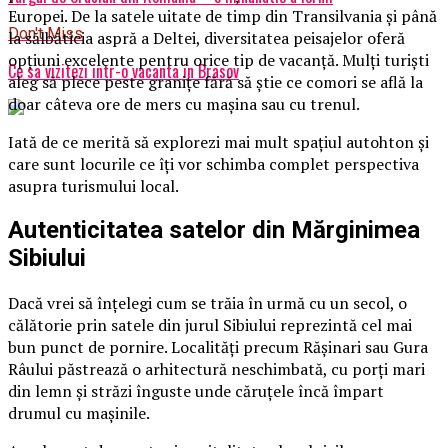
Europei. De la satele uitate de timp din Transilvania și până
Don't Miss
la sălbăticia aspră a Deltei, diversitatea peisajelor oferă
opțiuni excelente pentru orice tip de vacanță. Mulți turiști
Ce sa vizitezi intr-o vacanta in Brasov
aleg să plece peste granițe fără să știe ce comori se află la
doar câteva ore de mers cu mașina sau cu trenul.
Iată de ce merită să explorezi mai mult spațiul autohton și
care sunt locurile ce îți vor schimba complet perspectiva
asupra turismului local.
Autenticitatea satelor din Mărginimea
Sibiului
Dacă vrei să înțelegi cum se trăia în urmă cu un secol, o
călătorie prin satele din jurul Sibiului reprezintă cel mai
bun punct de pornire. Localități precum Rășinari sau Gura
Râului păstrează o arhitectură neschimbată, cu porți mari
din lemn și străzi înguste unde căruțele încă împart
drumul cu mașinile.