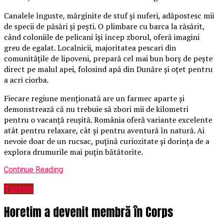
Canalele înguste, mărginite de stuf și nuferi, adăpostesc mii
de specii de păsări și pești. O plimbare cu barca la răsărit,
când coloniile de pelicani își încep zborul, oferă imagini
greu de egalat. Localnicii, majoritatea pescari din
comunitățile de lipoveni, prepară cel mai bun borș de pește
direct pe malul apei, folosind apă din Dunăre și oțet pentru
a acri ciorba.
Fiecare regiune menționată are un farmec aparte și
demonstrează că nu trebuie să zbori mii de kilometri
pentru o vacanță reușită. România oferă variante excelente
atât pentru relaxare, cât și pentru aventură în natură. Ai
nevoie doar de un rucsac, puțină curiozitate și dorința de a
explora drumurile mai puțin bătătorite.
Continue Reading
Turism
Horetim a devenit membră în Corps