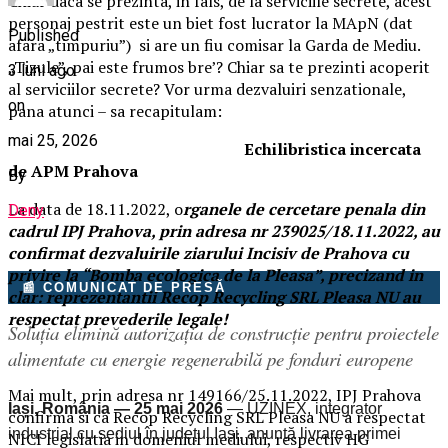
Chiar daca se prezinta, in fals, de la serviciile secrete, acest
personaj pestrit este un biet fost lucrator la MApN (dat
Published
afara „timpuriu”) si are un fiu comisar la Garda de Mediu.
„Tizule”, pai este frumos bre’? Chiar sa te prezinti acoperit
3 luni ago
al serviciilor secrete? Vor urma dezvaluiri senzationale,
on
pana atunci – sa recapitulam:
mai 25, 2026
Echilibristica incercata
de APM Prahova
By
La data de 18.11.2022, o
rganele de cercetare penala din
Deny
cadrul IPJ Prahova, prin adresa nr 239025/18.11.2022, au
confirmat dezvaluirile ziarului Incisiv de Prahova cu
privire la “Bomba ecologica de la Pleasa”, precizand in
📰 COMUNICAT DE PRESĂ
clar: reprezentantii Recop Recycling SRL Pleasa NU au
respectat prevederile legale!
Soluția elimină autorizația de construcție pentru proiectele
alimentate cu energie regenerabilă pe fonduri europene
Mai mult, prin adresa nr 149166/25.11.2022, IPJ Prahova
Iași, România — 25 mai 2026
— UZINEX, integrator
confirma si ca Recop Recycling SRL Pleasa NU a respectat
industrial cu sediul în județul Iași, anunță livrarea primei
NICI legislatia in domeniul mediului, respectiv HG