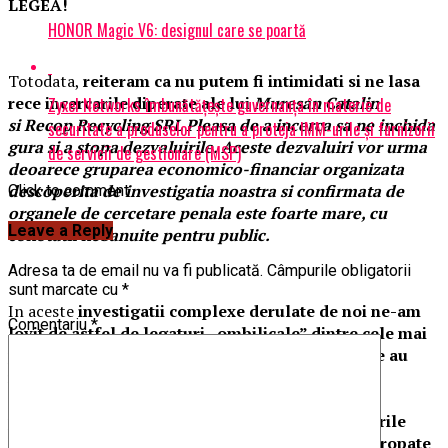
LEGEA!
HONOR Magic V6: designul care se poartă
Totodata,
reiteram ca nu putem fi intimidati si ne lasa
rece incercarile diperate ale lui
Muresan Catalin
Zyxel Networks îmbunătățește guvernanța în materie de
si Recop Recycling SRL Pleasa de a incerca sa ne inchida
securitate a produselor pentru a proteja IMM-urile și furnizorii
gura si a stopa dezvaluirile. Aceste dezvaluiri vor urma
de servicii de gestionare (MSP)
deoarece gruparea economico-financiar organizata
descoperita de investigatia noastra si confirmata de
Click to comment
organele de cercetare penala este foarte mare, cu
Leave a Reply
conotatii nebanuite pentru public.
Adresa ta de email nu va fi publicată.
Câmpurile obligatorii
sunt marcate cu
*
In aceste
investigatii complexe derulate de noi ne-am
Comentariu
*
lovit de astfel de legaturi „ombilicale” dintre cele mai
pestrite si ciudate, ciudate ca astfel de personaje au
reusit sa patrunda in aceste institutii: „ofiter al
serviciilor”, un alt fost de la celebrul 2,15, alte
personaje celebre care s-au facut ca nu vad leșurile
oilor de pe vasul scufundat la Midia – găsite îngropate