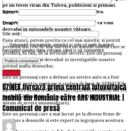
pe un teren viran din Tulcea, politicieni si primari.
Interesant ce curs a luat investigatia noastra.
Nume
*
Despre toate aceste legaturi „ombilicale” va vom
Email
*
dezvalui in episoadele noastre viitoare.
Site web
Pana atunci, putem preciza ca cel mai mioritic si pestrit
Salvează-mi numele, emailul și site-ul web în acest
personaj din cele de mai sus este un anumit individ care se
navigator pentru data viitoare când o să comentez.
prezinta, in fals, de la serviciile secrete. Este un personaj
despre care am mai dezvaluit in investigatiile noastre
privind mafia deseurilor.
Afaceri
Este un personaj care a detinut un service auto si a fost
anchetat pentru evaziune si spalare de bani de SERVICIUL
UZINEX livrează prima centrală fotovoltaică
DE INVESTIGARE A CRIMINALITĂŢII ECONOMICE din IPJ
mobilă din România către ARS INDUSTRIAL |
Prahova, dosarul fiind „tras pe line moarta” (chiar nu ne
miram de acesta musamalizare).
Comunicat de presă
Este un personaj care a mai lucrat pe la diverse firme de
reciclare a deseurile si este expert in ingroparea acestora.