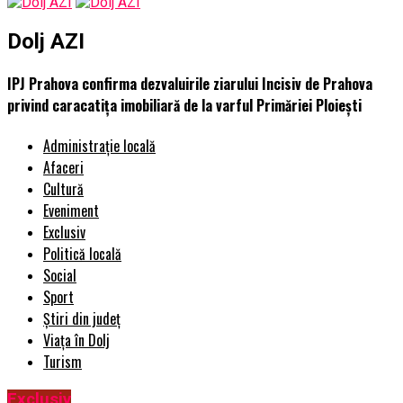
Dolj AZI
IPJ Prahova confirma dezvaluirile ziarului Incisiv de Prahova
privind caracatița imobiliară de la varful Primăriei Ploiești
Administrație locală
Afaceri
Cultură
Eveniment
Exclusiv
Politică locală
Social
Sport
Știri din județ
Viața în Dolj
Turism
Exclusiv