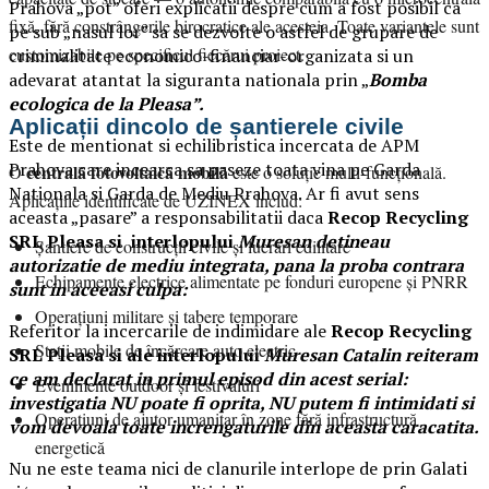
Prahova „pot” oferi explicatii despre cum a fost posibil ca
fixă, fără constrângerile birocratice ale acesteia. Toate variantele sunt
pe sub „nasul lor” sa se dezvolte o astfel de grupare de
customizabile pe specificul fiecărui proiect.
criminalitate economico-financiar-organizata si un
adevarat atantat la siguranta nationala prin „
Bomba
ecologica de la Pleasa”.
Aplicații dincolo de șantierele civile
Este de mentionat si echilibristica incercata de APM
Prahova care incearca sa paseze toata vina pe Garda
centrală fotovoltaică mobilă
O
este o soluție multi-funcțională.
Nationala si Garda de Mediu Prahova. Ar fi avut sens
Aplicațiile identificate de UZINEX includ:
aceasta „pasare” a responsabilitatii daca
Recop Recycling
SRL Pleasa si interlopului
Muresan detineau
Șantiere de construcții civile și lucrări edilitare
autorizatie de mediu integrata, pana la proba contrara
Echipamente electrice alimentate pe fonduri europene și PNRR
sunt in aceeasi culpa:
Operațiuni militare și tabere temporare
Referitor la incercarile de indimidare ale
Recop Recycling
Stații mobile de încărcare auto electric
SRL Pleasa si ale interlopului
Muresan Catalin reiteram
ce am declarat in primul episod din acest serial:
Evenimente outdoor și festivaluri
investigatia NU poate fi oprita, NU putem fi intimidati si
Operațiuni de ajutor umanitar în zone fără infrastructură
vom devoala toate increngaturile din aceasta caracatita.
energetică
Nu ne este teama nici de clanurile interlope de prin Galati