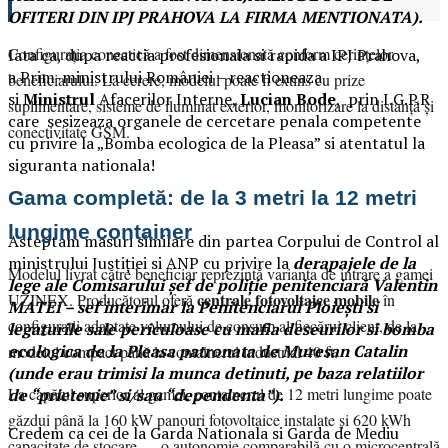
OFITERI DIN IPJ PRAHOVA LA FIRMA MENTIONATA).
Configurația conectică a fost dimensionată conform cerințelor
Iata ca, dupa reactia profesionala si rapida a IPJ Prahova,
a
Prim-ministrului României – reactioneaza
beneficiarului. La cerere, modelul poate fi extins cu prize
si
Ministrul
Afacerilor Interne,
Lucian Bode
, prin I.G.P.R
suplimentare, sisteme de iluminat exterior, monitorizare la distanță și
care sesizeaza organele de cercetare penala competente
conectivitate GSM.
cu privire la „Bomba ecologica de la Pleasa” si atentatul la
siguranta nationala!
Gama completă: de la 3 metri la 12 metri
lungime container
Asteptam masuri similare din partea Corpului de Control al
ministrului Justiției si ANP cu privire la
derapajele de la
Modelul livrat către beneficiar reprezintă varianta de intrare a gamei
lege ale Comisarului șef de poliție penitenciară Valentin
centrale fotovoltaice mobile
UZINEX. Producătorul oferă
în
MATEI – sef interimar la Penitenciarul Ploieşti si
configurații adaptate volumului de consum al fiecărui client, de la
legaturile sale periculoase cu mafia deseurilor si bomba
ecologica de la Pleasa patronata de Muresan Catalin
modelul compact până la containerul industrial 40 ft.
(unde erau trimisi la munca detinuti, pe baza relatiilor
La capătul superior al gamei, containerul de 12 metri lungime poate
de “prietenie” si/sau “dependenta”).
găzdui până la 160 kW panouri fotovoltaice instalate și 620 kWh
Credem ca cei de la Garda Nationala si Garda de Mediu
capacitate de stocare — o autonomie comparabilă cu o microcentrală