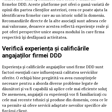
firmelor DDD. Aceste platforme pot oferi o gamă variată de
opinii din partea clienților anteriori, ceea ce poate ajuta la
identificarea firmelor care au un istoric solid în domeniu.
Recomandările directe de la alte asociații sunt adesea cele
mai valoroase, deoarece acestea reflectă experiențe reale și
pot oferi perspective unice asupra modului în care firma
respectivă își desfășoară activitatea.
Verifică experiența și calificările
angajaților firmei DDD
Experiența și calificările angajaților unei firme DDD sunt
factori esențiali care influențează calitatea serviciilor
oferite. O echipă bine pregătită va avea cunoștințele
necesare pentru a aborda diverse probleme legate de
dăunători și va fi capabilă să aplice cele mai eficiente soluț
De asemenea, angajații cu experiență vor fi familiarizați cu
cele mai recente tehnici și produse din domeniu, ceea ce le
va permite să ofere servicii adaptate nevoilor specifice ale
fiecărui client.