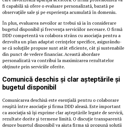
fi capabilă să ofere o evaluare personalizată, bazată pe
observațiile sale și pe experiența acumulată în domeniu.
În plus, evaluarea nevoilor ar trebui să ia în considerare
bugetul disponibil și frecvența serviciilor necesare. O firmă
DDD competentă va colabora strâns cu asociația pentru a
dezvolta un plan adaptat cerințelor specifice, asigurându-
se că soluțiile propuse sunt atât eficiente, cât și sustenabile
din punct de vedere financiar. Această abordare
personalizată va contribui la maximizarea rezultatelor
obținute prin serviciile oferite.
Comunică deschis și clar așteptările și
bugetul disponibil
Comunicarea deschisă este esențială pentru o colaborare
reușită între asociație și firma DDD aleasă. Este important
ca asociația să își exprime clar așteptările legate de servicii,
rezultate dorite și termene limită. O discuție transparentă
despre bugetul disponibil va ajuta firma să propună soluții