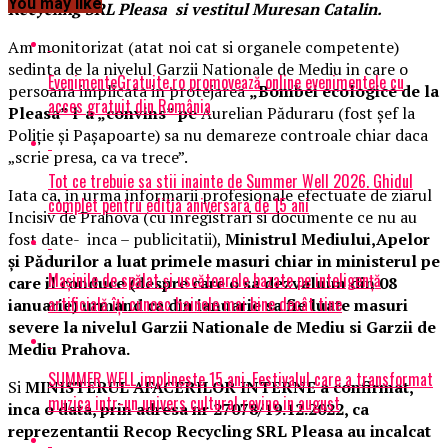
You may like
Recycling SRL Pleasa si vestitul Muresan Catalin.
Am monitorizat (atat noi cat si organele competente)
sedinta de la nivelul Garzii Nationale de Mediu in care o
EvenimenteGratuite.ro promovează online evenimentele cu
persoana implicata in protejarea
„Bombei ecologice de la
acces gratuit din România
Pleasa” l-a „convins” pe
Aurelian Păduraru (fost şef la
Poliţie şi Paşapoarte) sa nu demareze controale chiar daca
„scrie presa, ca va trece”.
Tot ce trebuie sa stii inainte de Summer Well 2026. Ghidul
Iata ca, in urma informarii profesionale efectuate de ziarul
complet pentru editia aniversara de 15 ani
Incisiv de Prahova (cu inregistrari si documente ce nu au
fost date- inca – publicitatii),
Ministrul Mediului,
Apelor
și Pădurilor a luat primele masuri chiar in ministerul pe
Mașinile de spălat și uscătoarele bazate pe inteligență
care il conduce (despre care o sa dezvaluim din 08
artificială îți cunosc hainele mai bine decât tine
ianuarie) urmand ca din ianuarie sa fie luate masuri
severe la nivelul Garzii Nationale de Mediu si Garzii de
Mediu Prahova.
SUMMER WELL implineste 15 ani. Festivalul care a transformat
Si
MINISTERUL AFACERILOR INTERNE a confirmat,
muzica intr-un univers cultural revine in august
inca o data, prin adresa nr 27078/19.12.2022, ca
reprezentantii Recop Recycling SRL Pleasa au incalcat