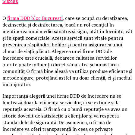
Succes
O
firma DDD bloc Bucuresti
, care se ocupă cu deratizarea,
dezinsecția și dezinfectarea, joacă un rol esențial în
menținerea unui mediu sănătos și sigur, atât în locuințe, cât
și în spații comerciale. Aceste servicii sunt vitale pentru
prevenirea răspândirii bolilor și pentru asigurarea unui
climat de viață plăcut. Alegerea unei firme DDD de
încredere este crucială, deoarece calitatea serviciilor
oferite poate influența direct sănătatea și bunăstarea
comunităț O firmă bine aleasă va utiliza produse eficiente și
metode sigure, protejând astfel nu doar clienții, ci și mediul
înconjurător.
Importanța alegerii unei firme DDD de încredere nu se
limitează doar la eficiența serviciilor, ci se extinde și la
reputația acesteia. O firmă cu o bună reputație va avea un
istoric dovedit de satisfacție a clienților și va respecta
standardele de siguranță. De asemenea, o firmă de
încredere va oferi transparență în ceea ce privește