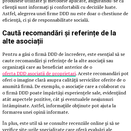
produsele utilizate și metodele aplicate, asigurându-se că
clienții sunt informați și confortabili cu deciziile luate.
Astfel, alegerea unei firme DDD nu este doar o chestiune de
eficiență, ci și de responsabilitate socială.
Caută recomandări și referințe de la
alte asociații
Pentru a găsi o firmă DDD de încredere, este esențial să se
caute recomandări și referințe de la alte asociații sau
organizații care au beneficiat anterior de o
oferta DDD asociatii de proprietari
. Aceste recomandări pot
oferi o imagine clară asupra calității serviciilor oferite de o
anumită firmă. De exemplu, o asociație care a colaborat cu
o firmă DDD poate împărtăși experiențele sale, evidențiind
atât aspectele pozitive, cât și eventualele neajunsuri
întâmpinate. Astfel, informațiile obținute pot ajuta la
formarea unei opinii informate.
În plus, este util să se consulte recenziile online și să se
verifice site-urile specializate care oferă evaluări ale