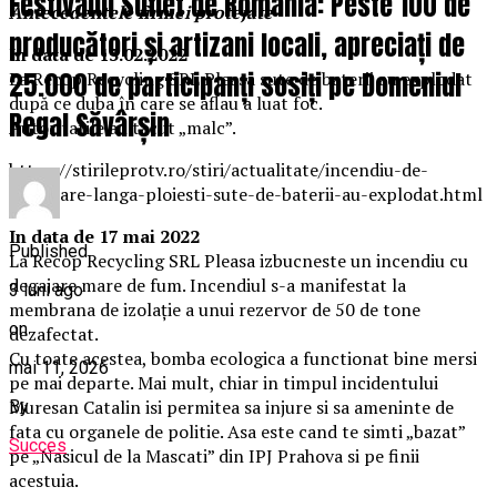
Festivalul Suflet de România: Peste 100 de
Antecedentele firmei protejate
producători și artizani locali, apreciați de
In data de 13.02.2022
25.000 de participanți sosiți pe Domeniul
La Recop Recycling SRL Pleasa sute de baterii au explodat
după ce duba în care se aflau a luat foc.
Regal Săvârșin
Autoritatile au tacut „malc”.
https://stirileprotv.ro/stiri/actualitate/incendiu-de-
amploare-langa-ploiesti-sute-de-baterii-au-explodat.html
In data de 17 mai 2022
Published
La Recop Recycling SRL Pleasa izbucneste un incendiu cu
degajare mare de fum. Incendiul s-a manifestat la
3 luni ago
membrana de izolație a unui rezervor de 50 de tone
on
dezafectat.
Cu toate acestea, bomba ecologica a functionat bine mersi
mai 11, 2026
pe mai departe. Mai mult, chiar in timpul incidentului
Muresan Catalin isi permitea sa injure si sa ameninte de
By
fata cu organele de politie. Asa este cand te simti „bazat”
Succes
pe „Nasicul de la Mascati” din IPJ Prahova si pe finii
acestuia.