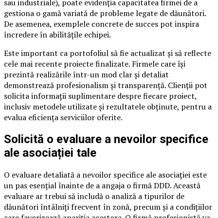
sau industriale), poate evidenția capacitatea firmei de a
gestiona o gamă variată de probleme legate de dăunători.
De asemenea, exemplele concrete de succes pot inspira
încredere în abilitățile echipei.
Este important ca portofoliul să fie actualizat și să reflecte
cele mai recente proiecte finalizate. Firmele care își
prezintă realizările într-un mod clar și detaliat
demonstrează profesionalism și transparență. Clienții pot
solicita informații suplimentare despre fiecare proiect,
inclusiv metodele utilizate și rezultatele obținute, pentru a
evalua eficiența serviciilor oferite.
Solicită o evaluare a nevoilor specifice
ale asociației tale
O evaluare detaliată a nevoilor specifice ale asociației este
un pas esențial înainte de a angaja o firmă DDD. Această
evaluare ar trebui să includă o analiză a tipurilor de
dăunători întâlniți frecvent în zonă, precum și a condițiilor
care favorizează apariția acestora. O firmă profesionistă va