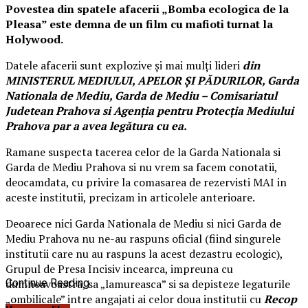
Povestea din spatele afacerii „Bomba ecologica de la
Pleasa” este demna de un film cu mafioti turnat la
Holywood.
Datele afacerii sunt explozive şi mai mulţi lideri
din
MINISTERUL MEDIULUI, APELOR ŞI PĂDURILOR, Garda
Nationala de Mediu, Garda de Mediu – Comisariatul
Judetean Prahova si Agenţia pentru Protecţia Mediului
Prahova par a avea legătura cu ea.
Ramane suspecta tacerea celor de la Garda Nationala si
Garda de Mediu Prahova si nu vrem sa facem conotatii,
deocamdata, cu privire la comasarea de rezervisti MAI in
aceste institutii, precizam in articolele anterioare.
Deoarece nici Garda Nationala de Mediu si nici Garda de
Mediu Prahova nu ne-au raspuns oficial (fiind singurele
institutii care nu au raspuns la acest dezastru ecologic),
Grupul de Presa Incisiv incearca, impreuna cu
dumneavoastra, sa „lamureasca” si sa depisteze legaturile
Continue Reading
„ombilicale” intre angajati ai celor doua institutii cu
Recop