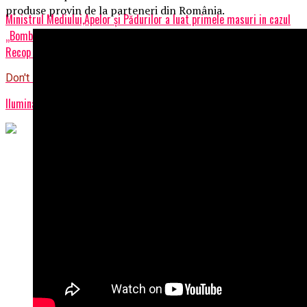
produse provin de la parteneri din România.
Ministrul Mediului,Apelor și Pădurilor a luat primele masuri in cazul
„Bombei ecologice de la Pleasa”/M.A.I confirma ca reprezentantii
Recop Recycling SRL Pleasa au incalcat LEGEA!/DOCUMENTE
Don't Miss
Iluminatul ca piesă centrală a designului unui apartament