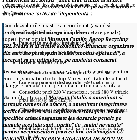
echipament electric de subtraversări orizontale și a sculelor auxiliare
detinuti) ERAU „FAVORURI OFERITE pe baza relatiilor
de șantier.
de “prietenie” si NU de “dependenta”.
Cum dezvaluirile noastre au continuat (avand si
Specificații tehnice principale:
confirmarea totala a organelor de cercetare penala),
tupeul interlopului
Muresan Catalin, Recop Recycling
Panouri fotovoltaice instalate:
24 kW
SRL Pleasa si al crimei economico-financiar organizate
Sistem de stocare:
52 kWh baterii LiFePO4
din care fac parte, prin acelasi „modus operandi”, a
incercat sa ne intimideze, pe modelul consacrat.
Invertor hibrid:
24 kW
Reamintim ca, la toti, politie, Garda, etc care au venit in
Dimensiune container transport:
3 × 2,5 metri
control, simpaticul interlop Muresan Catalin le-a facut
Lungime panouri desfășurate:
~60 metri liniari
plangere penala, doar pentru a ii intimida si santaja.
Conectică:
priză 220 V monofazic, priză 380 V trifazic,
Mai mult, interopul
Muresan Catalin a amenintat si
priză încărcare auto electric
santajat oameni de afaceri, a amenintat integritatea
Climatizare:
aer condiționat integrat pentru menținerea
sotiilor acestora si al copiilor acestora prin metode
specifice crimei organizate iar dosarele penale pe
bateriilor la temperatură optimă
numele acestuia sunt „oprite” de „maini nevazute”
Mobilitate:
roți tip off-road pentru deplasare pe teren
pentru necunoscatori (nasi cu fini, un almagam CU
accidentat
PARANDARATURI PRIN ANGAJAREA DE SOTII DE