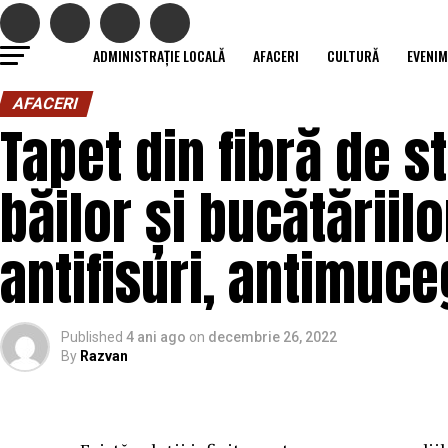
ADMINISTRAȚIE LOCALĂ
AFACERI
CULTURĂ
EVENI
AFACERI
Tapet din fibră de s
băilor și bucătăriilo
antifisuri, antimuce
Published
4 ani ago
on
decembrie 26, 2022
By
Razvan