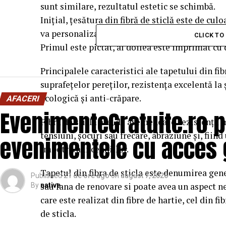
sunt similare, rezultatul estetic se schimbă.
Inițial, țesătura din fibră de sticlă este de cul
va personaliza țesătura; tapetul din fibră de sti
CLICK T
Primul este pictat, al doilea este imprimat cu 
Principalele caracteristici ale tapetului din fib
suprafețelor pereților, rezistența excelentă la 
ecologică și anti-crăpare.
AFACERI
EvenimenteGratuite.ro 
Fibra de sticlă are, de asemenea, o rezistență 
tensiuni, șocuri sau frecare, abraziune și, fiin
evenimentele cu acces 
împotriva incendiilor.
Tapetul din fibra de sticla este denumirea gener
Published
21 de ore ago
on
august 7, 2026
sau lana de renovare si poate avea un aspect ne
By
native
care este realizat din fibre de hartie, cel din f
de sticla.