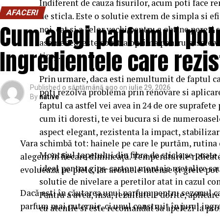
Indiferent de cauza fisurilor, acum poti face re
AFACERI
de sticla. Este o solutie extrem de simpla si efi
Cum alegi parfumul potr
noi, cat si a celor vechi pentru a obtine pereti
asemenea, este solutia optima pentru casele v
Ingredientele care rezis
timp.
Prin urmare, daca esti nemultumit de faptul ca p
Published
o săptămână ago
on
iulie 29, 2026
poti rezolva problema prin renovare si aplicare 
By
native
faptul ca astfel vei avea in 24 de ore suprafete
cum iti doresti, te vei bucura si de numeroasele
aspect elegant, rezistenta la impact, stabilizare
Vara schimbă tot: hainele pe care le purtăm, rutina d
Montajul tapetului din fibra de sticla se poate 
alegem în fiecare dimineață. Temperaturile ridicat
ideal pentru gips-carton, montaje metalice sau
evoluează pe piele, iar aromele intense și grele po
solutie de nivelare a peretilor atat in cazul con
Dacă ești în căutarea unui parfum pentru sezonul ca
Pentru a avea, insa, rezultatele dorite, aplicare
parfum mai puternic, ci unul construit în jurul ingr
cu atentie si este recomandat sa apelezi la pr