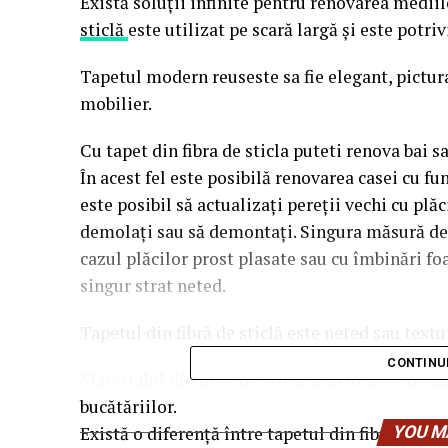
Există soluții infinite pentru renovarea mediil
sticlă
este utilizat pe scară largă și este potr
Tapetul modern reuseste sa fie elegant, pictura
mobilier.
Cu tapet din fibra de sticla puteti renova bai s
În acest fel este posibilă renovarea casei cu f
este posibil să actualizați pereții vechi cu plăc
demolați sau să demontați. Singura măsură de p
cazul plăcilor prost plasate sau cu îmbinări foa
singur strat neted.
Tapetul din fibră de sticlă este neted sau text
CONTINU
Materialul din fibră de sticlă a făcut întotdeau
bucătăriilor.
Există o diferență între tapetul din fibră de stic
YOU M