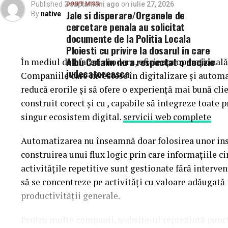
Published
2 săptămâni ago
on
iulie 27, 2026
DON'T MISS
Jale si disperare/Organele de
By
native
Parfumurile echilibrate, construite pe contraste în
cercetare penala au solicitat
tind să evolueze mai armonios pe piele în sezonul c
documente de la Politia Locala
Ploiesti cu privire la dosarul in care
Două parfumuri inspirate de vară și de parfum
Albu Catalin nu a respectat o decizie
În mediul de afaceri modern, eficiența operațională
judecatoreasca
Companiile care investesc în digitalizare și autom
Pornind de la această tendință, Oriflame completea
reducă erorile și să ofere o experiență mai bună cli
parfumuri create împreună cu Givaudan, unul dintre
construit corect și cu , capabile să integreze toate 
singur ecosistem digital.
servicii web complete
Automatizarea nu înseamnă doar folosirea unor in
construirea unui flux logic prin care informațiile c
La La Lime
– prospețime reinterpretată
activitățile repetitive sunt gestionate fără interve
să se concentreze pe activități cu valoare adăugată
Dacă preferi parfumurile fresh, luminoase și energi
productivității generale.
Parfumul este construit în jurul lime-ului peruvian
Pentru multe companii, website-ul reprezintă punctu
proaspăt spălată și Akigalawood, o notă lemnoasă 