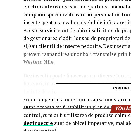
electrocauterizarea sau indepartarea manuala. 
companii specializate care au personal instruit
insecte, pentru a evalua nivelul de infestare s
Aceste servicii sunt de obicei solicitate de pr
de gestionarea cladirilor sau de proprietari de
si/sau clientii de insecte nedorite. Dezinsectia
preveni raspandirea unor boli transmise prin in
Western Nile.
Dezinsectia poate fi necesara in diverse locuri, 
hoteluri, in avioane sau in orice alt tip de str
CONTINU
Inainte de a initia o actiune de dezinsectie, sp
situatiei pentru a determina cauza infestarii, t
Dupa aceasta, va fi stabilit un plan de actiun
YOU M
control, cum ar fi utilizarea de produse chimi
dezinsectie
sunt de obicei imperative, mai ale
de sub control.