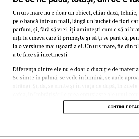
mea” se pot înscrie în cursa pentru un iPhone 17 Pr
Un urs mare nu e doar un obiect, chiar dacă, tehnic, a
biletului la cinema în
formularul dedicat concursul
pe o bancă într-un mall, lângă un buchet de flori ca
sorți pe 24 februarie.
parfum, și, fără să vrei, îți amintești cum e să ai b
După proiecțiile speciale din Arad, Timișoara, Alba 
uiți la cineva care îl primește și să ți se pară că, p
Mare, Oradea, cu săli pline, multe aplauze, râsete ș
la o versiune mai ușoară a ei. Un urs mare, fie din pl
curioși și încântați de poveste și de prestațiile act
a te face să încetinești.
în mai multe orașe.
Diferența dintre ele nu e doar o discuție de materia
Se simte în palmă, se vede în lumină, se aude aproape
Pe
11 februarie
va avea loc proiecția specială
„În 
strângi. Și, da, se simte și în viața de după, în zilel
Park Constanța
,
de la 18:30
, unde
regizorul Pau
cafea, în îmbrățișările prea entuziaste ale unui copil
originari din Constanța și împrejurimi, vor prezenta
acesta e noul ei tron.
State, Alexandra Răduță și Gabriel Vatavu.
CONTINUE REA
Ce înseamnă, de fapt, plușul
Cinema City Shopping City Galați
invită specta
întâlnirea cu actrițele
Ioana State și Azaleea Nec
Plușul e genul acela de material care își face treaba