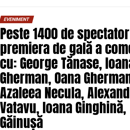
O comedie savuroasă despre un „schimb de roluri” pe
unui weekend, ce se dovedește un mod haios prin ca
EVENIMENT
mai bine partenerii și să renunțe la orgolii și precon
Peste 1400 de spectatori
experiență de cinema relaxantă și amuzantă.
premiera de gală a come
Regizorul și scenaristul Paul Decu
, absolvent a
„I.L.Caragiale” și al masteratului în regie de film 
cu: George Tănase, Ioana
realizarea primului său lungmetraj cu o echipă de p
Pădurețu (imagine), Bogdan Ivanovici (sunet),
Gherman, Oana Gherman,
Vass (costume)
.
Azaleea Necula, Alexand
O comedie actuală și colorată, filmul
„În pielea 
februarie, distribuit de T.R.I.B.E. Films.
Vatavu, Ioana Ginghină,
Mai multe detalii, imagini de la filmări, fragmente d
Găinușă
sunt disponibile pe paginile social media ale filmu