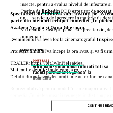
insecte, pentru a evalua nivelul de infestare s
Pagina de
linkedin
DDD este usor de accesat p
Spectatorii din Craiova sunt invitați pe 16 febr
un serviciu de incredere in materie de deratiz
parte din membrii echipei comediei „În pielea
Azaleea Necula și Oana Gherman.
Nu trebuie sa astepti pana este prea tarziu, de
immediate!
Evenimentul va avea loc la cinematograful
Inspire
Proiecția filmului va începe la ora 19:00 și va fi urm
RELATED TOPICS:
DON'T MISS
TRAILER:
https://bit.ly/InPieleaMea
Vreti bani?/Doar daca refuzati toti sa
Mai multe detalii:
inpieleamea.ro
faceti permanenta „moca” la
Detalii din culise și declarații ale actorilor, pe ca
domiciliu
Reprezentativă pentru modul în care majoritatea tine
comedia „În pielea mea” îi reunește în distribuție 
Costache, Oana Gherman, Vlad Gherman, Azal
CONTINUE REA
Gabriel Vatavu, alături de Ioana Ginghină, Mi