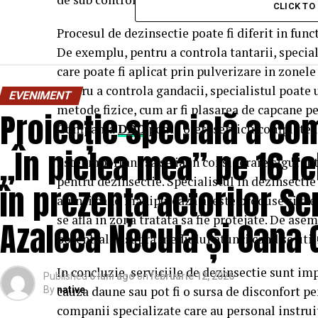
CLICK T
Procesul de dezinsectie poate fi diferit in funct
De exemplu, pentru a controla tantarii, special
care poate fi aplicat prin pulverizare in zonele
Pentru a controla gandacii, specialistul poate
EVENIMENT
metode fizice, cum ar fi plasarea de capcane p
Proiecție specială a com
Compania
DDD
poate oferi servicii complete 
„În pielea mea” pe 16 fe
Este important sa se ia in considerare siguran
pentru dezinsectie. Specialistul in dezinsectie
în prezența actorilor Se
atunci cand manipuleaza aceste produse si treb
se afla in zona tratata sa fie protejate. De ase
Azaleea Necula și Oana
potentiale asupra mediului atunci cand se uti
In concluzie, serviciile de dezinsectie sunt im
Published
6 luni ago
on
februarie 12, 2026
cauza daune sau pot fi o sursa de disconfort p
By
native
companii specializate care au personal instruit