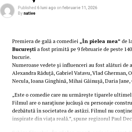
„În Pielea Mea”
este un film produs de: CB MO
Published
6 luni ago
on
februarie 11, 2026
By
native
Producător asociat: MAGNETIC MEDIA PRODUCTION
Manager producție: Iulia Cezara Roșu.
Casting: ELEPHANT MEDIA.
Premiera de gală a comediei
„În pielea mea”
de l
București
a fost primită pe 9 februarie de peste 140
Realizat cu sprijinul:
bucurie.
Numeroase vedete și influenceri au fost alături de 
Co-finanțatori:
C&C HOUSE RESIDENCE, S&I BE
Alexandra Răduță, Gabriel Vatavu, Vlad Gherman, 
FREON
Necula, Ioana Ginghină, Mihai Găinușă, Daria Jane,
Sponsori
: CLINICA RMN TINERETULUI; CLINIC
„Este o comedie care nu urmărește tiparele ultimelo
PALACE; ȘERBAN & ASOCIAȚII; ESTEEM BODY SC
Filmul are o narațiune jucăușă cu personaje construi
MERLIN’S; DOWNTOWN FITNESS MATEI BASARA
dezbătută în societatea de astăzi. Filmul nu conține 
PESCAR; UNIVERSITATEA DE ȘTIINȚE AGRONOMI
inspirate din viața reală.”, spune regizorul Paul Dec
BUCUREȘTI