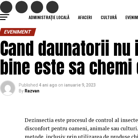
ADMINISTRAȚIE LOCALĂ
AFACERI
CULTURĂ
EVENI
EVENIMENT
Cand daunatorii nu 
bine este sa chemi 
Published
4 ani ago
on
ianuarie 9, 2023
By
Razvan
Dezinsectia este procesul de control al insecte
disconfort pentru oameni, animale sau culturi. 
metode, inclusiv prin utilizarea de produse ch