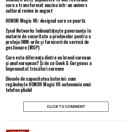
petreceri, departe de ochii lumii, în cabana sa de pe
care a transformat muzica intr-un univers
cultural revine in august
munte.
HONOR Magic V6: designul care se poartă
Imediat după constatarea celor 3 infracțiuni flagrante
Zyxel Networks îmbunătățește guvernanța în
au fost amenințați de către adjunctul șefului IPJ Caraș-
materie de securitate a produselor pentru a
Severin, comisar șef de poliție Coman Aurel, cunoscut de
proteja IMM-urile și furnizorii de servicii de
către majoritatea subordonaților drept „lupul moralist”
gestionare (MSP)
care îi mustră cu patimă când aplică amenzi pentru
Care este diferența dintre un brand coreean
transport ilegal de material lemnos sau pentru
și unul european? Și de ce Geek & Gorgeous a
transporturi rutiere efectuate cu încălcarea legii. Iar
împrumutat trăsături coreene
pentru că polițiștii nu s-au lăsat intimidați, echipa
Dincolo de capacitatea bateriei: cum
managerială a IPJ Caraș-Severin a identificat cea mai
regândește HONOR Magic V6 autonomia unui
eficientă soluție pentru eliminarea polițiștilor incomozi
telefon pliabil
din calea diferiților transportatori, respectiv mutarea
sediului BDNE de la Poliția Stațiunii Băile-Herculane, la
CLICK TO COMMENT
sediul Poliției Municipiului Caransebeș.
Doar că, văzând că unii dintre polițiști nu cedează
presiunilor și hărțuirii la care i-au expus, au recurs la