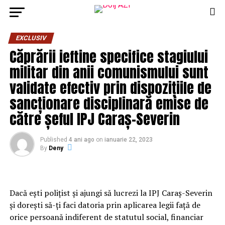
EXCLUSIV
Căprării ieftine specifice stagiului
militar din anii comunismului sunt
validate efectiv prin dispozițiile de
sancționare disciplinară emise de
către șeful IPJ Caraș-Severin
Published
4 ani ago
on
ianuarie 22, 2023
By
Deny
Dacă ești polițist și ajungi să lucrezi la IPJ Caraș-Severin
și dorești să-ți faci datoria prin aplicarea legii față de
orice persoană indiferent de statutul social, financiar