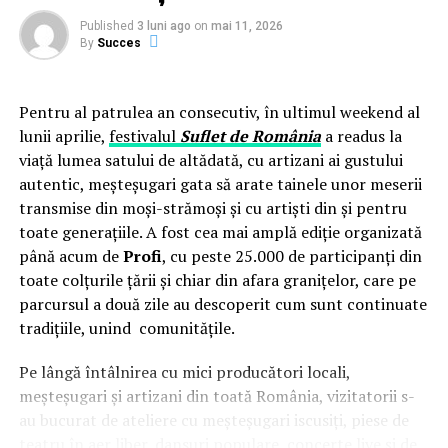
șantiere izolate, acolo unde rețeaua publică de energie electrică
Published
3 luni ago
on
mai 11, 2026
lipsește sau este insuficientă, iar soluțiile clasice de alimentare —
By
Succes
generatoarele diesel — contravin chiar principiului pentru care s-
au cheltuit banii europeni.
Pentru al patrulea an consecutiv, în ultimul weekend al
lunii aprilie,
festivalul
Suflet de România
a readus la
Centrala fotovoltaică fixă, ca alternativă, presupune un parcurs
viață lumea satului de altădată, cu artizani ai gustului
birocratic de minimum șase luni — autorizație de construcție,
autentic, meșteșugari gata să arate tainele unor meserii
racord la rețea, aviz ANRE — și o instalare permanentă într-o
transmise din moși-strămoși și cu artiști din și pentru
singură locație, în contradicție cu specificul șantierelor mobile
toate generațiile. A fost cea mai amplă ediție organizată
care se relochează de la un proiect la altul.
până acum de
Profi
, cu peste 25.000 de participanți din
toate colțurile țării și chiar din afara granițelor, care pe
Centrala fotovoltaică mobilă
livrată de UZINEX rezolvă
parcursul a două zile au descoperit cum sunt continuate
simultan ambele probleme: este integrată într-un container
tradițiile, unind comunitățile.
transportabil, nu necesită autorizație de construcție și se redislocă
împreună cu echipa client la fiecare nou șantier.
Pe lângă întâlnirea cu mici producători locali,
meșteșugari și artizani din toată România, vizitatorii s-
au bucurat de ateliere cu meșteșugari iscusiți, piese de
Configurația livrată către beneficiar
teatru în aer liber, dansuri populare, concerte live și de