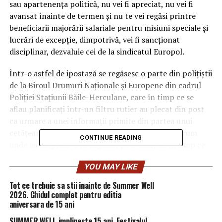
sau apartenența politică, nu vei fi apreciat, nu vei fi
avansat înainte de termen și nu te vei regăsi printre
beneficiarii majorării salariale pentru misiuni speciale și
lucrări de excepție, dimpotrivă, vei fi sancționat
disciplinar, dezvaluie cei de la sindicatul Europol.
Într-o astfel de ipostază se regăsesc o parte din polițiștii
de la Biroul Drumuri Naționale și Europene din cadrul
Poliției Stațiunii Băile-Herculane, care în timp ce se
aflau planificați într-un filtru rutier au plecat din post
ca urmare a unei informații primite din partea unui
cetățean și s-au deplasat pe un alt segment de drum
CONTINUE READING
unde au surprins-o în flagrant pe o doamnă în timp ce
conducea fără permis un autovehicul ce tracta o
YOU MAY LIKE
remorcă ce avea masa maximă autorizată de 1300 kg,
ambele neînmatriculate. Până aici nimic anormal, doar
Tot ce trebuie sa stii inainte de Summer Well
că „duamna” cu pricina era soția unui șef de ocol silvic,
2026. Ghidul complet pentru editia
aniversara de 15 ani
apropiat al șefilor din poliție/politică prin prisma
disponibilității pe care o are pentru găzduirea unor
SUMMER WELL implineste 15 ani. Festivalul