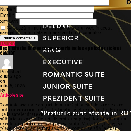
Nume
*
Email
*
Site web
Salvează-mi numele, emailul și site-ul web în acest
navigator pentru data viitoare când o să comentez.
Turism
Destinații din România care merită incluse pe lista oricărui
călător
Published
o lună ago
on
iulie 5, 2026
By
Articolesite
România ascunde colțuri de natură și bucăți de istorie care
pot concura oricând cu destinații celebre din restul Europei.
De la satele uitate de timp din Transilvania și până la
sălbăticia aspră a Deltei, diversitatea peisajelor oferă opțiuni
excelente pentru orice tip de vacanță. Mulți turiști aleg să
plece peste granițe fără să știe ce comori se află la doar