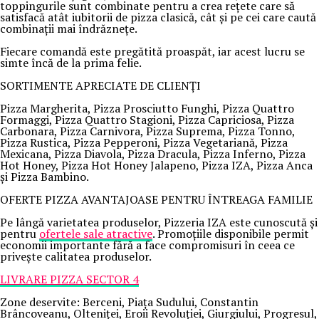
toppingurile sunt combinate pentru a crea rețete care să
satisfacă atât iubitorii de pizza clasică, cât și pe cei care caută
combinații mai îndrăznețe.
Fiecare comandă este pregătită proaspăt, iar acest lucru se
simte încă de la prima felie.
SORTIMENTE APRECIATE DE CLIENȚI
Pizza Margherita, Pizza Prosciutto Funghi, Pizza Quattro
Formaggi, Pizza Quattro Stagioni, Pizza Capriciosa, Pizza
Carbonara, Pizza Carnivora, Pizza Suprema, Pizza Tonno,
Pizza Rustica, Pizza Pepperoni, Pizza Vegetariană, Pizza
Mexicana, Pizza Diavola, Pizza Dracula, Pizza Inferno, Pizza
Hot Honey, Pizza Hot Honey Jalapeno, Pizza IZA, Pizza Anca
și Pizza Bambino.
OFERTE PIZZA AVANTAJOASE PENTRU ÎNTREAGA FAMILIE
Pe lângă varietatea produselor, Pizzeria IZA este cunoscută și
pentru
ofertele sale atractive
. Promoțiile disponibile permit
economii importante fără a face compromisuri în ceea ce
privește calitatea produselor.
LIVRARE PIZZA SECTOR 4
Zone deservite: Berceni, Piața Sudului, Constantin
Brâncoveanu, Olteniței, Eroii Revoluției, Giurgiului, Progresul,