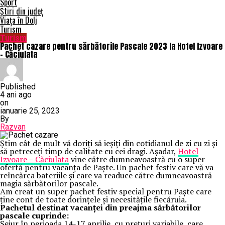
Sport
Știri din județ
Viața în Dolj
Turism
Turism
Pachet cazare pentru sărbătorile Pascale 2023 la Hotel Izvoare
– Căciulata
Published
4 ani ago
on
ianuarie 25, 2023
By
Razvan
Știm cât de mult vă doriți să ieșiți din cotidianul de zi cu zi și
să petreceți timp de calitate cu cei dragi. Așadar,
Hotel
Izvoare – Căciulata
vine către dumneavoastră cu o super
ofertă pentru vacanța de Paște. Un pachet festiv care vă va
reîncărca bateriile și care va readuce către dumneavoastră
magia sărbătorilor pascale.
Am creat un super pachet festiv special pentru Paște care
ține cont de toate dorințele și necesitățile fiecăruia.
Pachetul destinat vacanței din preajma sărbătorilor
pascale cuprinde:
Sejur în perioada 14-17 aprilie, cu prețuri variabile, care