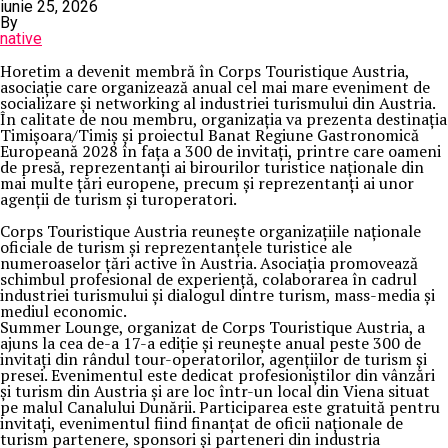
iunie 25, 2026
By
native
Horetim a devenit membră în Corps Touristique Austria,
asociație care organizează anual cel mai mare eveniment de
socializare și networking al industriei turismului din Austria.
În calitate de nou membru, organizația va prezenta destinația
Timișoara/Timiș și proiectul Banat Regiune Gastronomică
Europeană 2028 în fața a 300 de invitați, printre care oameni
de presă, reprezentanți ai birourilor turistice naționale din
mai multe țări europene, precum și reprezentanți ai unor
agenții de turism și turoperatori.
Corps Touristique Austria reunește organizațiile naționale
oficiale de turism și reprezentanțele turistice ale
numeroaselor țări active în Austria. Asociația promovează
schimbul profesional de experiență, colaborarea în cadrul
industriei turismului și dialogul dintre turism, mass-media și
mediul economic.
Summer Lounge, organizat de Corps Touristique Austria, a
ajuns la cea de-a 17-a ediție și reunește anual peste 300 de
invitați din rândul tour-operatorilor, agențiilor de turism și
presei. Evenimentul este dedicat profesioniștilor din vânzări
și turism din Austria și are loc într-un local din Viena situat
pe malul Canalului Dunării. Participarea este gratuită pentru
invitați, evenimentul fiind finanțat de oficii naționale de
turism partenere, sponsori și parteneri din industria