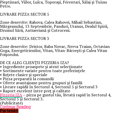
Pieptănari, Viilor, Luica, Toporași, Ferentari, Sălaj și Tunsu
Petre.
LIVRARE PIZZA SECTOR 5
Zone deservite: Rahova, Calea Rahovei, Mihail Sebastian,
Mărgeanului, 13 Septembrie, Panduri, Uranus, Dealul Spirii,
Drumul Sării, Antiaeriană și Cotroceni.
LIVRARE PIZZA SECTOR 3
Zone deservite: Dristor, Baba Novac, Nerva Traian, Octavian
Goga, Energeticienilor, Vitan, Vitan-Bârzești și Calea Vitan
Foișorului.
DE CE ALEG CLIENȚII PIZZERIA IZA?
• Ingrediente proaspete și atent selecționate
• Sortimente variate pentru toate preferințele
• Rețete clasice și speciale
• Pizza preparată la comandă
• Oferte avantajoase pentru grupuri și familii
• Livrare rapidă în Sectorul 4, Sectorul 5 și Sectorul 3
• Raport excelent între preț și calitate
Pizzeria IZA
– pizza pe gustul tău, livrată rapid în Sectorul 4,
Sectorul 5 și Sectorul 3.
(Publicitate)
Continue Reading
Parteneri