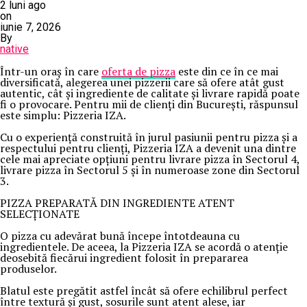
2 luni ago
on
iunie 7, 2026
By
native
Într-un oraș în care
oferta de pizza
este din ce în ce mai
diversificată, alegerea unei pizzerii care să ofere atât gust
autentic, cât și ingrediente de calitate și livrare rapidă poate
fi o provocare. Pentru mii de clienți din București, răspunsul
este simplu: Pizzeria IZA.
Cu o experiență construită în jurul pasiunii pentru pizza și a
respectului pentru clienți, Pizzeria IZA a devenit una dintre
cele mai apreciate opțiuni pentru livrare pizza în Sectorul 4,
livrare pizza în Sectorul 5 și în numeroase zone din Sectorul
3.
PIZZA PREPARATĂ DIN INGREDIENTE ATENT
SELECȚIONATE
O pizza cu adevărat bună începe întotdeauna cu
ingredientele. De aceea, la Pizzeria IZA se acordă o atenție
deosebită fiecărui ingredient folosit în prepararea
produselor.
Blatul este pregătit astfel încât să ofere echilibrul perfect
între textură și gust, sosurile sunt atent alese, iar