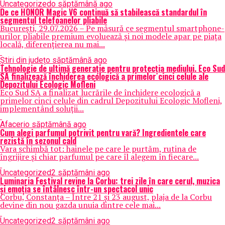
Uncategorized
o săptămână ago
De ce HONOR Magic V6 continuă să stabilească standardul în
segmentul telefoanelor pliabile
București, 29.07.2026 – Pe măsură ce segmentul smartphone-
urilor pliabile premium evoluează și noi modele apar pe piața
locală, diferențierea nu mai...
Știri din județ
o săptămână ago
Tehnologie de ultimă generație pentru protecția mediului. Eco Sud
SA finalizează închiderea ecologică a primelor cinci celule ale
Depozitului Ecologic Mofleni
Eco Sud SA a finalizat lucrările de închidere ecologică a
primelor cinci celule din cadrul Depozitului Ecologic Mofleni,
implementând soluții...
Afaceri
o săptămână ago
Cum alegi parfumul potrivit pentru vară? Ingredientele care
rezistă în sezonul cald
Vara schimbă tot: hainele pe care le purtăm, rutina de
îngrijire și chiar parfumul pe care îl alegem în fiecare...
Uncategorized
2 săptămâni ago
Luminaria Festival revine la Corbu: trei zile în care cerul, muzica
și emoția se întâlnesc într-un spectacol unic
Corbu, Constanța – Între 21 și 23 august, plaja de la Corbu
devine din nou gazda unuia dintre cele mai...
Uncategorized
2 săptămâni ago