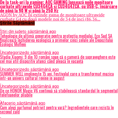
De la task-uri la gaming: AOC GAMING lansează noile monitoare
curbate ultrawide CU34G4CA și CU34G4ZCA, cu USB-C, încărcare
de până la 90 W și până la 250 Hz
AGON by AOC își extinde gama de monitoare ultrawide
curbate G4 cu două modele noi de 34 de inci (86,36...
Știrile Săptămânii
Știri din județ
o săptămână ago
Tehnologie de ultimă generație pentru protecția mediului. Eco Sud SA
finalizează închiderea ecologică a primelor cinci celule ale Depozitului
Ecologic Mofleni
Uncategorized
o săptămână ago
Studiu Xiaomi: 9 din 10 români spun că o cameră de supraveghere este
cel mai util dispozitiv atunci când pleacă în vacanță
Uncategorized
o săptămână ago
SUMMER WELL implineste 15 ani. Festivalul care a transformat muzica
intr-un univers cultural revine in august
Uncategorized
o săptămână ago
De ce HONOR Magic V6 continuă să stabilească standardul în segmentul
telefoanelor pliabile
Afaceri
o săptămână ago
Cum alegi parfumul potrivit pentru vară? Ingredientele care rezistă în
sezonul cald