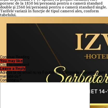
pornesc de la 1850 lei/persoană pentru o cameră standard
double şi 2360 lei/persoană pentru o cameră standard single.
Tarifele variază în funcție de tipul camerei ales, conform
tabelului.
Continue Reading
You may like
Click to comment
Leave a Reply
Adresa ta de email nu va fi publicată.
Câmpurile obligatorii sunt
marcate cu
*
Comentariu
*