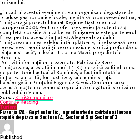
turismului.
„În cadrul acestui eveniment, vom organiza o degustare de
produse gastronomice locale, menită să promoveze destinația
Timișoara și proiectul Banat Regiune Gastronomică
Europeană 2028. Pentru a oferi o experiență autentică și
completă, considerăm că berea Timișoreana este partenerul
firesc pentru această inițiativă. Alegerea brandului
Timișoreana nu este deloc întâmplătoare, ci se bazează pe o
poveste extraordinară și pe o conexiune istorică profundă cu
piața austriacă”, a declarat Corina Macri, președintele
Horetim.
Potrivit informațiilor prezentate, Fabrica de Bere
Timișoreana, atestată în anul 1718 și descrisă ca fiind prima
de pe teritoriul actual al României, a fost înființată la
inițiativa autorităților austriece, sub administrația
habsburgică a Prințului Eugen de Savoia. Conform sursei,
această moștenire comună reprezintă o legătură istorică cu
publicul din Viena.
Sursa:
StiriCompanii.ro
Continue Reading
Turism
Pizzeria IZA – Gust autentic, ingrediente de calitate și livrare
rapidă de pizza în Sectorul 4, Sectorul 5 și Sectorul 3
Published