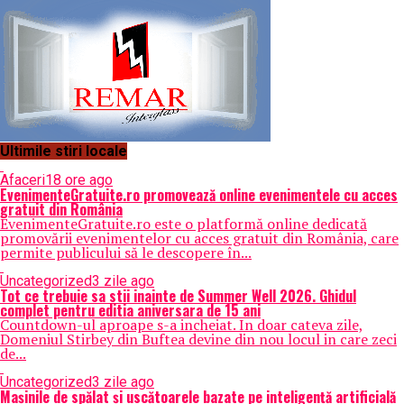
Ultimile stiri locale
Afaceri
18 ore ago
EvenimenteGratuite.ro promovează online evenimentele cu acces
gratuit din România
EvenimenteGratuite.ro este o platformă online dedicată
promovării evenimentelor cu acces gratuit din România, care
permite publicului să le descopere în...
Uncategorized
3 zile ago
Tot ce trebuie sa stii inainte de Summer Well 2026. Ghidul
complet pentru editia aniversara de 15 ani
Countdown-ul aproape s-a incheiat. In doar cateva zile,
Domeniul Stirbey din Buftea devine din nou locul in care zeci
de...
Uncategorized
3 zile ago
Mașinile de spălat și uscătoarele bazate pe inteligență artificială