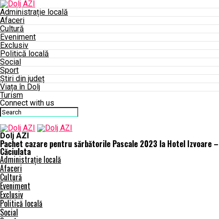
Administrație locală
Afaceri
Cultură
Eveniment
Exclusiv
Politică locală
Social
Sport
Știri din județ
Viața în Dolj
Turism
Connect with us
Dolj AZI
Pachet cazare pentru sărbătorile Pascale 2023 la Hotel Izvoare –
Căciulata
Administrație locală
Afaceri
Cultură
Eveniment
Exclusiv
Politică locală
Social