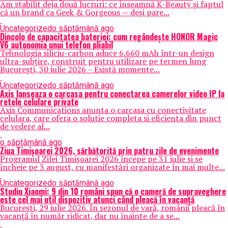
Am stabilit deja două lucruri: ce înseamnă K-Beauty și faptul
că un brand ca Geek & Gorgeous — deși pare...
Uncategorized
o săptămână ago
Dincolo de capacitatea bateriei: cum regândește HONOR Magic
V6 autonomia unui telefon pliabil
Tehnologia siliciu-carbon aduce 6.660 mAh într-un design
ultra-subțire, construit pentru utilizare pe termen lung
București, 30 iulie 2026 – Există momente...
Uncategorized
o săptămână ago
Axis lanseaza o carcasa pentru conectarea camerelor video IP la
retele celulare private
Axis Communications anunta o carcasa cu conectivitate
celulara, care ofera o solutie completa si eficienta din punct
de vedere al...
o săptămână ago
Ziua Timișoarei 2026, sărbătorită prin patru zile de evenimente
Programul Zilei Timișoarei 2026 începe pe 31 iulie și se
încheie pe 3 august, cu manifestări organizate în mai multe...
Uncategorized
o săptămână ago
Studiu Xiaomi: 9 din 10 români spun că o cameră de supraveghere
este cel mai util dispozitiv atunci când pleacă în vacanță
București, 29 iulie 2026. În sezonul de vară, românii pleacă în
vacanță în număr ridicat, dar nu înainte de a se...