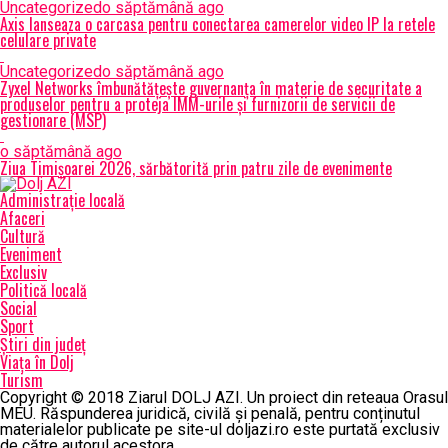
Uncategorized
o săptămână ago
Axis lanseaza o carcasa pentru conectarea camerelor video IP la retele
celulare private
Uncategorized
o săptămână ago
Zyxel Networks îmbunătățește guvernanța în materie de securitate a
produselor pentru a proteja IMM-urile și furnizorii de servicii de
gestionare (MSP)
o săptămână ago
Ziua Timișoarei 2026, sărbătorită prin patru zile de evenimente
Administrație locală
Afaceri
Cultură
Eveniment
Exclusiv
Politică locală
Social
Sport
Știri din județ
Viața în Dolj
Turism
Copyright © 2018 Ziarul DOLJ AZI. Un proiect din reteaua Orasul
MEU. Răspunderea juridică, civilă și penală, pentru conținutul
materialelor publicate pe site-ul doljazi.ro este purtată exclusiv
de către autorul acestora.