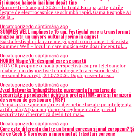
îți cunosc hainele mai bine decât tine
București – 5 august 2026 – În toată Europa, așteptările
legate de electrocasnice se schimbă rapid. Gama Bespoke AI
de la...
Uncategorized
o săptămână ago
SUMMER WELL implineste 15 ani. Festivalul care a transformat
muzica intr-un univers cultural revine in august
Exista festivaluri la care mergi pentru un concert. Si exista
Summer Well – locul in care muzica este doar inceputul....
Uncategorized
o săptămână ago
HONOR Magic V6: designul care se poartă
HONOR propune o nouă perspectivă asupra telefoanelor
pliabile: din dispozitive tehnologice în accesorii de stil
personal București, 31.07.2026: După prezentarea...
Uncategorized
o săptămână ago
Zyxel Networks îmbunătățește guvernanța în materie de
securitate a produselor pentru a proteja IMM-urile și furnizorii
de servicii de gestionare (MSP)
Pe măsură ce amenințările cibernetice bazate pe inteligența
artificială (AI) iau amploare și reglementările privind
securitatea cibernetică devin tot mai...
Uncategorized
o săptămână ago
Care este diferența dintre un brand coreean și unul european? Și
de ce Geek & Gorgeous a împrumutat trăsături coreene