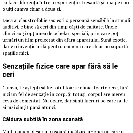
că face diferența între o experiență stresantă și una pe care
o uiți cumva chiar a doua zi.
Dacă ai claustrofobie sau ești o persoană sensibilă la stimuli
auditivi, e bine să ceri din timp căști de calitate. Unele
clinici au și opțiunea de ochelari speciali, prin care poți
urmări un film proiectat din afara aparatului. Sună exotic,
dar e o invenție utilă pentru oamenii care chiar nu suportă
spațiile mici.
Senzațiile fizice care apar fără să le
ceri
Cumva, te aștepți să fie totul foarte clinic, foarte rece, fără
nici un fel de senzație în corp. Și totuși, corpul are mereu
ceva de comentat. Nu doare, dar simți lucruri pe care nu le-
ai mai simțit până atunci.
Căldura subtilă în zona scanată
Mulți oameni descriu o ușoară încălzire a zonei pe care o