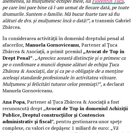
asemenea, să mulțumesc echipei mele, lui
Florentin Țuca
,
pe care îmi pare bine că l-am urmat de fiecare dată, pe toate
drumurile. Suntem o familie. Mă bucur foarte tare să fiu
alături de dvs. și mulțumesc încă o dată!”,
a transmis Gabriel
Zbârcea.
În considerarea activității în domeniul dreptului penal al
afacerilor,
Manuela Gornoviceanu
, Partener al Țuca
Zbârcea & Asociații, a primit premiul
„Avocat de Top în
Drept Penal”
.
„Apreciez această distincție și o primesc ca
pe o confirmare a muncii depuse alături de echipa Țuca
Zbârcea & Asociații, dar și ca pe o obligație de a menține
aceleași standarde profesionale în activitatea viitoare.
Mulțumesc și felicitări tuturor celor premiați!”
, a declarat
Manuela Gornoviceanu.
Ana Popa
, Partener al Țuca Zbârcea & Asociații a fost
recunoscută drept „
Avocat de Top în domeniul Achiziții
Publice, Dreptul construcțiilor și Contencios
administrativ și fiscal
”, pentru gestionarea unor spețe
complexe, cu valori ce depășesc 1 miliard de euro:
„Vă