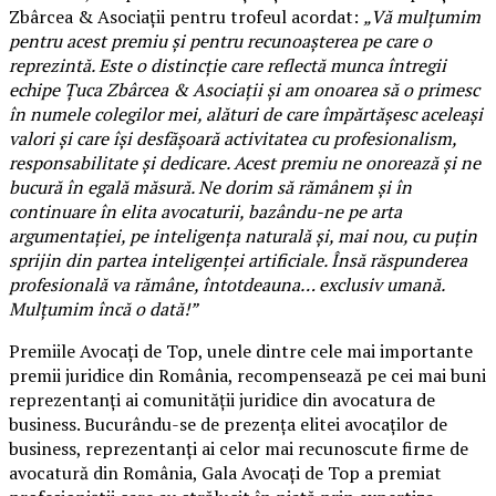
Zbârcea & Asociații pentru trofeul acordat:
„Vă mulțumim
pentru acest premiu și pentru recunoașterea pe care o
reprezintă. Este o distincție care reflectă munca întregii
echipe Țuca Zbârcea & Asociații și am onoarea să o primesc
în numele colegilor mei, alături de care împărtășesc aceleași
valori și care își desfășoară activitatea cu profesionalism,
responsabilitate și dedicare. Acest premiu ne onorează și ne
bucură în egală măsură. Ne dorim să rămânem și în
continuare în elita avocaturii, bazându-ne pe arta
argumentației, pe inteligența naturală și, mai nou, cu puțin
sprijin din partea inteligenței artificiale. Însă răspunderea
profesională va rămâne, întotdeauna… exclusiv umană.
Mulțumim încă o dată!”
Premiile Avocați de Top, unele dintre cele mai importante
premii juridice din România, recompensează pe cei mai buni
reprezentanți ai comunității juridice din avocatura de
business. Bucurându-se de prezența elitei avocaților de
business, reprezentanți ai celor mai recunoscute firme de
avocatură din România, Gala Avocați de Top a premiat