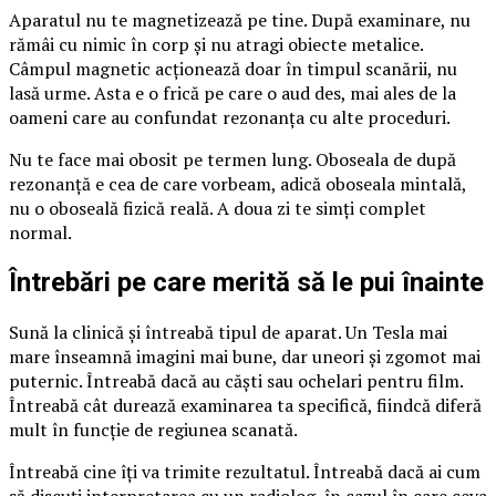
Aparatul nu te magnetizează pe tine. După examinare, nu
rămâi cu nimic în corp și nu atragi obiecte metalice.
Câmpul magnetic acționează doar în timpul scanării, nu
lasă urme. Asta e o frică pe care o aud des, mai ales de la
oameni care au confundat rezonanța cu alte proceduri.
Nu te face mai obosit pe termen lung. Oboseala de după
rezonanță e cea de care vorbeam, adică oboseala mintală,
nu o oboseală fizică reală. A doua zi te simți complet
normal.
Întrebări pe care merită să le pui înainte
Sună la clinică și întreabă tipul de aparat. Un Tesla mai
mare înseamnă imagini mai bune, dar uneori și zgomot mai
puternic. Întreabă dacă au căști sau ochelari pentru film.
Întreabă cât durează examinarea ta specifică, fiindcă diferă
mult în funcție de regiunea scanată.
Întreabă cine îți va trimite rezultatul. Întreabă dacă ai cum
să discuți interpretarea cu un radiolog, în cazul în care ceva