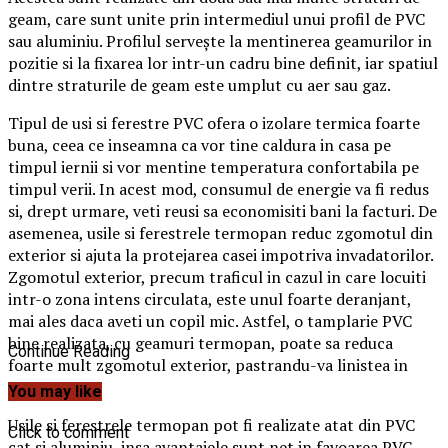
geam, care sunt unite prin intermediul unui profil de PVC
sau aluminiu. Profilul servește la mentinerea geamurilor in
pozitie si la fixarea lor intr-un cadru bine definit, iar spatiul
dintre straturile de geam este umplut cu aer sau gaz.
Tipul de usi si ferestre PVC ofera o izolare termica foarte
buna, ceea ce inseamna ca vor tine caldura in casa pe
timpul iernii si vor mentine temperatura confortabila pe
timpul verii. In acest mod, consumul de energie va fi redus
si, drept urmare, veti reusi sa economisiti bani la facturi. De
asemenea, usile si ferestrele termopan reduc zgomotul din
exterior si ajuta la protejarea casei impotriva invadatorilor.
Zgomotul exterior, precum traficul in cazul in care locuiti
intr-o zona intens circulata, este unul foarte deranjant,
mai ales daca aveti un copil mic. Astfel, o tamplarie PVC
bine realizata, cu geamuri termopan, poate sa reduca
Continue Reading
foarte mult zgomotul exterior, pastrandu-va linistea in
casa.
You may like
Usile si ferestrele termopan pot fi realizate atat din PVC
Click to comment
cat si aluminiu, insa avantajele sunt net in favoarea PVC-