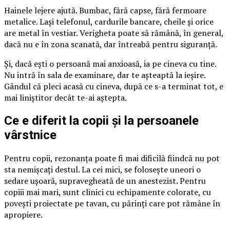
Hainele lejere ajută. Bumbac, fără capse, fără fermoare
metalice. Lași telefonul, cardurile bancare, cheile și orice
are metal în vestiar. Verigheta poate să rămână, în general,
dacă nu e în zona scanată, dar întreabă pentru siguranță.
Și, dacă ești o persoană mai anxioasă, ia pe cineva cu tine.
Nu intră în sala de examinare, dar te așteaptă la ieșire.
Gândul că pleci acasă cu cineva, după ce s-a terminat tot, e
mai liniștitor decât te-ai aștepta.
Ce e diferit la copii și la persoanele
vârstnice
Pentru copii, rezonanța poate fi mai dificilă fiindcă nu pot
sta nemișcați destul. La cei mici, se folosește uneori o
sedare ușoară, supravegheată de un anestezist. Pentru
copiii mai mari, sunt clinici cu echipamente colorate, cu
povești proiectate pe tavan, cu părinți care pot rămâne în
apropiere.