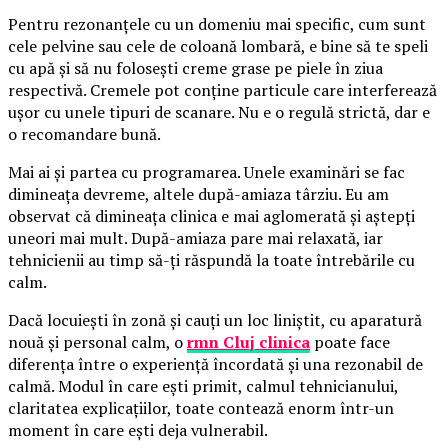
Pentru rezonanțele cu un domeniu mai specific, cum sunt
cele pelvine sau cele de coloană lombară, e bine să te speli
cu apă și să nu folosești creme grase pe piele în ziua
respectivă. Cremele pot conține particule care interferează
ușor cu unele tipuri de scanare. Nu e o regulă strictă, dar e
o recomandare bună.
Mai ai și partea cu programarea. Unele examinări se fac
dimineața devreme, altele după-amiaza târziu. Eu am
observat că dimineața clinica e mai aglomerată și aștepți
uneori mai mult. După-amiaza pare mai relaxată, iar
tehnicienii au timp să-ți răspundă la toate întrebările cu
calm.
Dacă locuiești în zonă și cauți un loc liniștit, cu aparatură
nouă și personal calm, o
rmn Cluj clinica
poate face
diferența între o experiență încordată și una rezonabil de
calmă. Modul în care ești primit, calmul tehnicianului,
claritatea explicațiilor, toate contează enorm într-un
moment în care ești deja vulnerabil.