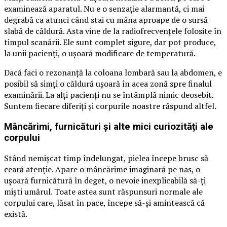
examinează aparatul. Nu e o senzație alarmantă, ci mai
degrabă ca atunci când stai cu mâna aproape de o sursă
slabă de căldură. Asta vine de la radiofrecvențele folosite în
timpul scanării. Ele sunt complet sigure, dar pot produce,
la unii pacienți, o ușoară modificare de temperatură.
Dacă faci o rezonanță la coloana lombară sau la abdomen, e
posibil să simți o căldură ușoară în acea zonă spre finalul
examinării. La alți pacienți nu se întâmplă nimic deosebit.
Suntem fiecare diferiți și corpurile noastre răspund altfel.
Mâncărimi, furnicături și alte mici curiozități ale
corpului
Stând nemișcat timp îndelungat, pielea începe brusc să
ceară atenție. Apare o mâncărime imaginară pe nas, o
ușoară furnicătură în deget, o nevoie inexplicabilă să-ți
miști umărul. Toate astea sunt răspunsuri normale ale
corpului care, lăsat în pace, începe să-și amintească că
există.