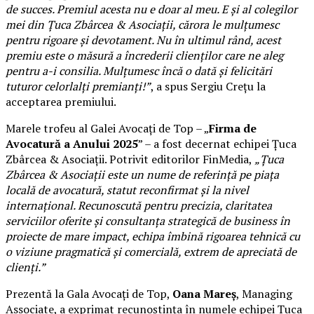
de succes. Premiul acesta nu e doar al meu. E și al colegilor
mei din Țuca Zbârcea & Asociații, cărora le mulțumesc
pentru rigoare și devotament. Nu în ultimul rând, acest
premiu este o măsură a încrederii clienților care ne aleg
pentru a-i consilia. Mulțumesc încă o dată și felicitări
tuturor celorlalți premianți!”
, a spus Sergiu Crețu la
acceptarea premiului.
Marele trofeu al Galei Avocați de Top – „
Firma de
Avocatură a Anului 2025
” – a fost decernat echipei Țuca
Zbârcea & Asociații. Potrivit editorilor FinMedia,
„Țuca
Zbârcea & Asociații este un nume de referință pe piața
locală de avocatură, statut reconfirmat și la nivel
internațional. Recunoscută pentru precizia, claritatea
serviciilor oferite și consultanța strategică de business în
proiecte de mare impact, echipa îmbină rigoarea tehnică cu
o viziune pragmatică și comercială, extrem de apreciată de
clienți.”
Prezentă la Gala Avocați de Top,
Oana Mareș
, Managing
Associate, a exprimat recunoștința în numele echipei Țuca