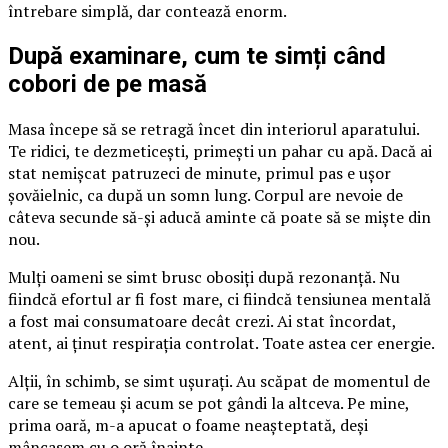
întrebare simplă, dar contează enorm.
După examinare, cum te simți când
cobori de pe masă
Masa începe să se retragă încet din interiorul aparatului.
Te ridici, te dezmeticești, primești un pahar cu apă. Dacă ai
stat nemișcat patruzeci de minute, primul pas e ușor
șovăielnic, ca după un somn lung. Corpul are nevoie de
câteva secunde să-și aducă aminte că poate să se miște din
nou.
Mulți oameni se simt brusc obosiți după rezonanță. Nu
fiindcă efortul ar fi fost mare, ci fiindcă tensiunea mentală
a fost mai consumatoare decât crezi. Ai stat încordat,
atent, ai ținut respirația controlat. Toate astea cer energie.
Alții, în schimb, se simt ușurați. Au scăpat de momentul de
care se temeau și acum se pot gândi la altceva. Pe mine,
prima oară, m-a apucat o foame neașteptată, deși
mâncasem cu o oră înainte.