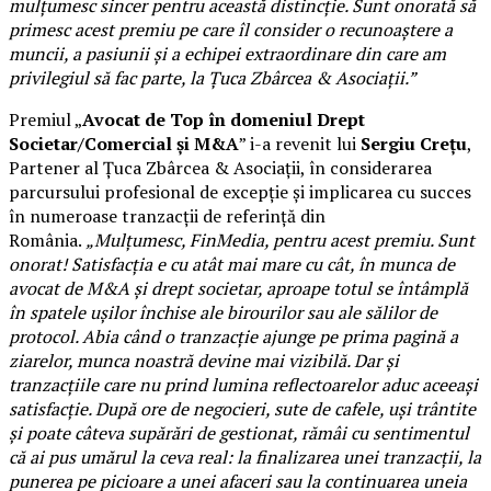
mulțumesc sincer pentru această distincție. Sunt onorată să
primesc acest premiu pe care îl consider o recunoaștere a
muncii, a pasiunii și a echipei extraordinare din care am
privilegiul să fac parte, la Țuca Zbârcea & Asociații.”
Premiul „
Avocat de Top în domeniul Drept
Societar/Comercial și M&A
” i-a revenit lui
Sergiu Crețu
,
Partener al Țuca Zbârcea & Asociații, în considerarea
parcursului profesional de excepție și implicarea cu succes
în numeroase tranzacții de referință din
România.
„Mulțumesc, FinMedia, pentru acest premiu. Sunt
onorat! Satisfacția e cu atât mai mare cu cât, în munca de
avocat de M&A și drept societar, aproape totul se întâmplă
în spatele ușilor închise ale birourilor sau ale sălilor de
protocol. Abia când o tranzacție ajunge pe prima pagină a
ziarelor, munca noastră devine mai vizibilă. Dar și
tranzacțiile care nu prind lumina reflectoarelor aduc aceeași
satisfacție. După ore de negocieri, sute de cafele, uși trântite
și poate câteva supărări de gestionat, rămâi cu sentimentul
că ai pus umărul la ceva real: la finalizarea unei tranzacții, la
punerea pe picioare a unei afaceri sau la continuarea uneia