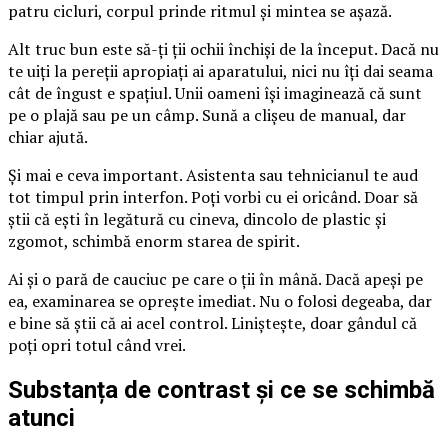
patru cicluri, corpul prinde ritmul și mintea se așază.
Alt truc bun este să-ți ții ochii închiși de la început. Dacă nu
te uiți la pereții apropiați ai aparatului, nici nu îți dai seama
cât de îngust e spațiul. Unii oameni își imaginează că sunt
pe o plajă sau pe un câmp. Sună a clișeu de manual, dar
chiar ajută.
Și mai e ceva important. Asistenta sau tehnicianul te aud
tot timpul prin interfon. Poți vorbi cu ei oricând. Doar să
știi că ești în legătură cu cineva, dincolo de plastic și
zgomot, schimbă enorm starea de spirit.
Ai și o pară de cauciuc pe care o ții în mână. Dacă apeși pe
ea, examinarea se oprește imediat. Nu o folosi degeaba, dar
e bine să știi că ai acel control. Liniștește, doar gândul că
poți opri totul când vrei.
Substanța de contrast și ce se schimbă
atunci