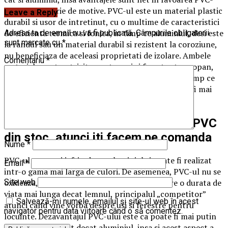
ului dintr-o serie de motive. PVC-ul este un material plastic
Leave a Reply
durabil si usor de intretinut, cu o multime de caracteristici
de eficienta termica si fonica, in timp ce aluminiul, desi este
Adresa ta de email nu va fi publicată.
Câmpurile obligatorii
sunt marcate cu
*
la randul sau un material durabil si rezistent la coroziune,
nu beneficiaza de aceleasi proprietati de izolare. Ambele
Comentariu
*
materiale sunt potrivite pentru usi si ferestre termopan,
dar fiecare are avantajele si dezavantajele sale. In timp ce
PVC-ul este ideal pentru locuinte, aluminiul poate fi mai
potrivit in hale industriale.
Daca nu esti multumit de ferestre PVC
din stoc, atunci iti facem pe comanda
Nume
*
PVC-ul este mai ieftin decat aluminiul si poate fi realizat
Email
*
intr-o gama mai larga de culori. De asemenea, PVC-ul nu se
oxideaza, nu necesita intretinere speciala si are o durata de
Site web
viata mai lunga decat lemnul, principalul „competitor”
Salvează-mi numele, emailul și site-ul web în acest
atunci cand vine vorba despre usi si ferestre pentru
navigator pentru data viitoare când o să comentez.
locuinte. Dezavantajul PVC-ului este ca poate fi mai putin
rezistent la impact decat aluminiul, insa si acest aspect a