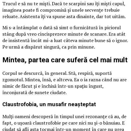
Trucul e să nu te miști. Dacă te scarpini sau îți miști capul,
imaginea poate fi compromisă și unele secvențe trebuie
reluate. Asistenta îți va spune asta dinainte, dar tot uităm.
Mi s-a întâmplat o dată să simt o furnicătură în piciorul
stâng după vreo cincisprezece minute de scanare. Era atât
de insistentă încât mi-a luat câteva minute bune să o ignor.
Pe urmă a dispărut singură, ca prin minune.
Mintea, partea care suferă cel mai mult
Corpul se descurcă, în general. Stă, respiră, suportă
zgomotul. Mintea, însă, e altceva. Ea o ia razna când nu are
nimic de făcut și e închisă într-un spațiu îngust,
înconjurată de sunete ciudate.
Claustrofobia, un musafir neașteptat
Mulți oameni descoperă în timpul unei rezonanțe că au, de
fapt, o ușoară claustrofobie pe care nici nu și-o bănuiau. E
ciudat să afli asta tocmai într-un moment în care nu prea