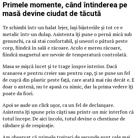
Primele momente, când întinderea pe
masă devine ciudat de tăcută
Te schimbi într-un halat lejer, lași bijuteriile și tot ce e
metalic într-un dulap. Asistenta îți pune o pernă mică sub
genunchi, ca să stai confortabil, și uneori o pătură peste
corp, fiindcă în sală e răcoare. Acolo e mereu răcoare,
fiindcă magnetul are nevoie de temperatură controlată.
Masa se mișcă încet și te trage înspre interior. Dacă
scanarea e pentru creier sau pentru cap, ți se pune un fel
de cușcă din plastic peste față, care arată mai rău decât e. E
doar o antenă, nu te apasă cu nimic, dar la prima vedere îți
poate da fiori.
Apoi se aude un click ușor, ca un fel de declanșare.
Asistenta îți spune prin căști sau printr-un mic interfon că
totul începe. De aici încolo, totul devine o chestiune de
răbdare și de respirație.
Am observat că primele treizeci de secunde sunt cele mai