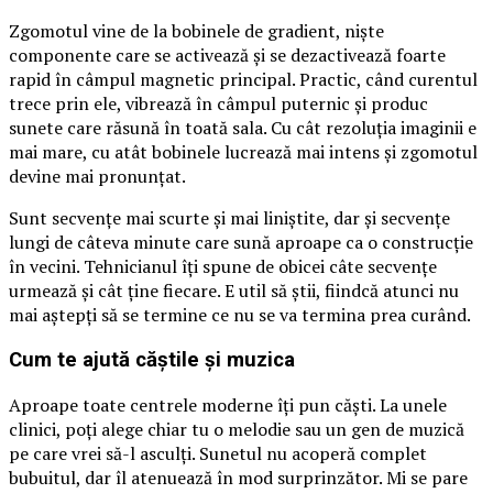
Zgomotul vine de la bobinele de gradient, niște
componente care se activează și se dezactivează foarte
rapid în câmpul magnetic principal. Practic, când curentul
trece prin ele, vibrează în câmpul puternic și produc
sunete care răsună în toată sala. Cu cât rezoluția imaginii e
mai mare, cu atât bobinele lucrează mai intens și zgomotul
devine mai pronunțat.
Sunt secvențe mai scurte și mai liniștite, dar și secvențe
lungi de câteva minute care sună aproape ca o construcție
în vecini. Tehnicianul îți spune de obicei câte secvențe
urmează și cât ține fiecare. E util să știi, fiindcă atunci nu
mai aștepți să se termine ce nu se va termina prea curând.
Cum te ajută căștile și muzica
Aproape toate centrele moderne îți pun căști. La unele
clinici, poți alege chiar tu o melodie sau un gen de muzică
pe care vrei să-l asculți. Sunetul nu acoperă complet
bubuitul, dar îl atenuează în mod surprinzător. Mi se pare