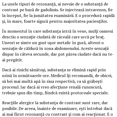
La unele tipuri de rezonanță, ai nevoie de o substanță de
contrast pe bază de gadoliniu. Se injectează intravenos, fie
la început, fie la jumătatea examinării. E o procedură rapidă
și, în mare, foarte sigură pentru majoritatea pacienților.
În momentul în care substanța intră în vene, mulți oameni
descriu o senzație ciudată de răceală care urcă pe braț.
Uneori se simte un gust ușor metalic în gură, alteori o
senzație de căldură în zona abdomenului. Aceste senzații
dispar în câteva secunde, dar pot părea ciudate dacă nu te-
ai pregătit.
Dacă ai rinichi sănătoși, substanța se elimină rapid prin
urină în următoarele ore. Medicul îți recomandă, de obicei,
să bei mai multă apă în ziua respectivă, ca să grăbești
procesul. Iar dacă ai vreo afecțiune renală cunoscută,
trebuie spus din timp, fiindcă există protocoale speciale.
Reacțiile alergice la substanța de contrast sunt rare, dar
posibile. De aceea, înainte de examinare, ești întrebat dacă
ai mai făcut rezonanță cu contrast și cum ai reacționat. E o