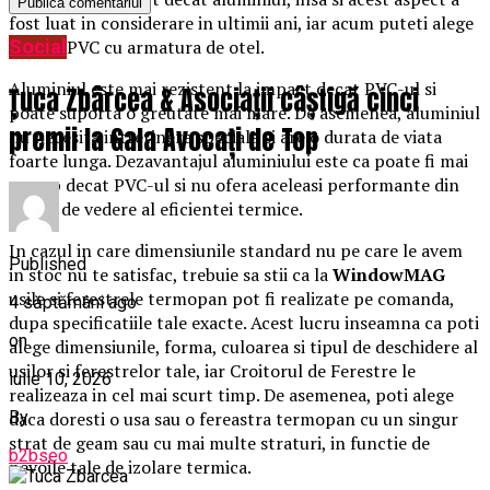
fost luat in considerare in ultimii ani, iar acum puteti alege
Social
profile PVC cu armatura de otel.
Aluminiul este mai rezistent la impact decat PVC-ul si
Țuca Zbârcea & Asociații câștigă cinci
poate suporta o greutate mai mare. De asemenea, aluminiul
premii la Gala Avocați de Top
nu necesita intretinere speciala si are o durata de viata
foarte lunga. Dezavantajul aluminiului este ca poate fi mai
scump decat PVC-ul si nu ofera aceleasi performante din
punct de vedere al eficientei termice.
In cazul in care dimensiunile standard nu pe care le avem
Published
in stoc nu te satisfac, trebuie sa stii ca la
WindowMAG
usile si ferestrele termopan pot fi realizate pe comanda,
4 săptămâni ago
dupa specificatiile tale exacte. Acest lucru inseamna ca poti
on
alege dimensiunile, forma, culoarea si tipul de deschidere al
usilor si ferestrelor tale, iar Croitorul de Ferestre le
iulie 10, 2026
realizeaza in cel mai scurt timp. De asemenea, poti alege
By
daca doresti o usa sau o fereastra termopan cu un singur
strat de geam sau cu mai multe straturi, in functie de
b2bseo
nevoile tale de izolare termica.