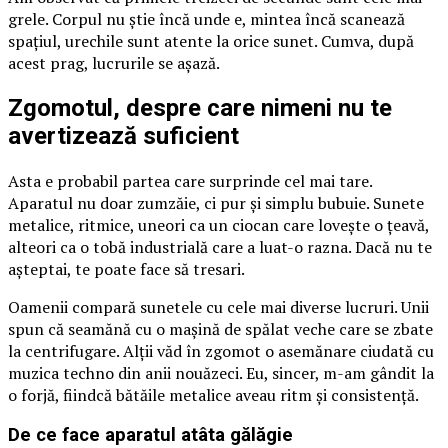
grele. Corpul nu știe încă unde e, mintea încă scanează
spațiul, urechile sunt atente la orice sunet. Cumva, după
acest prag, lucrurile se așază.
Zgomotul, despre care nimeni nu te
avertizează suficient
Asta e probabil partea care surprinde cel mai tare.
Aparatul nu doar zumzăie, ci pur și simplu bubuie. Sunete
metalice, ritmice, uneori ca un ciocan care lovește o țeavă,
alteori ca o tobă industrială care a luat-o razna. Dacă nu te
așteptai, te poate face să tresari.
Oamenii compară sunetele cu cele mai diverse lucruri. Unii
spun că seamănă cu o mașină de spălat veche care se zbate
la centrifugare. Alții văd în zgomot o asemănare ciudată cu
muzica techno din anii nouăzeci. Eu, sincer, m-am gândit la
o forjă, fiindcă bătăile metalice aveau ritm și consistență.
De ce face aparatul atâta gălăgie