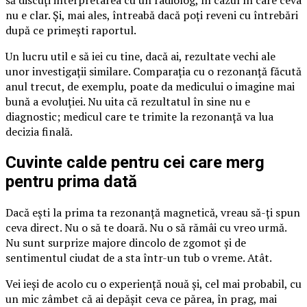
nu e clar. Și, mai ales, întreabă dacă poți reveni cu întrebări
după ce primești raportul.
Un lucru util e să iei cu tine, dacă ai, rezultate vechi ale
unor investigații similare. Comparația cu o rezonanță făcută
anul trecut, de exemplu, poate da medicului o imagine mai
bună a evoluției. Nu uita că rezultatul în sine nu e
diagnostic; medicul care te trimite la rezonanță va lua
decizia finală.
Cuvinte calde pentru cei care merg
pentru prima dată
Dacă ești la prima ta rezonanță magnetică, vreau să-ți spun
ceva direct. Nu o să te doară. Nu o să rămâi cu vreo urmă.
Nu sunt surprize majore dincolo de zgomot și de
sentimentul ciudat de a sta într-un tub o vreme. Atât.
Vei ieși de acolo cu o experiență nouă și, cel mai probabil, cu
un mic zâmbet că ai depășit ceva ce părea, în prag, mai