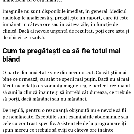
Imaginile nu sunt disponibile imediat, în general. Medicul
radiolog le analizează și pregătește un raport, care îți este
înmânat în câteva ore sau în câteva zile, în funcție de
clinică. Dacă ai nevoie urgentă de rezultat, poți cere asta și
de obicei se rezolvă.
Cum te pregătești ca să fie totul mai
blând
O parte din anxietate vine din necunoscut. Cu cât știi mai
bine ce urmează, cu atât te sperii mai puțin. Dacă nu ai mai
făcut niciodată o rezonanță magnetică, e perfect rezonabil
să suni la clinică înainte și să întrebi cât durează, ce trebuie
să porți, dacă mănânci sau nu mănânci.
De regulă, pentru o rezonanță obișnuită nu e nevoie să fii
pe nemâncate. Excepțiile sunt examinările abdominale sau
cele cu contrast specific. Asistentele de la programare îți
spun mereu ce trebuie să eviți cu câteva ore înainte.