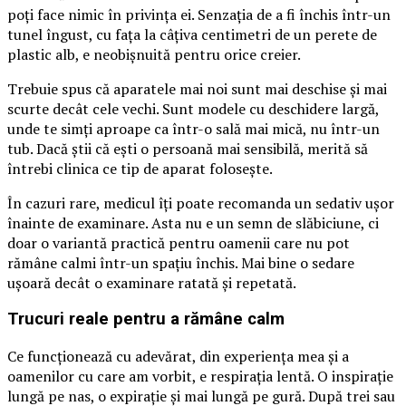
poți face nimic în privința ei. Senzația de a fi închis într-un
tunel îngust, cu fața la câțiva centimetri de un perete de
plastic alb, e neobișnuită pentru orice creier.
Trebuie spus că aparatele mai noi sunt mai deschise și mai
scurte decât cele vechi. Sunt modele cu deschidere largă,
unde te simți aproape ca într-o sală mai mică, nu într-un
tub. Dacă știi că ești o persoană mai sensibilă, merită să
întrebi clinica ce tip de aparat folosește.
În cazuri rare, medicul îți poate recomanda un sedativ ușor
înainte de examinare. Asta nu e un semn de slăbiciune, ci
doar o variantă practică pentru oamenii care nu pot
rămâne calmi într-un spațiu închis. Mai bine o sedare
ușoară decât o examinare ratată și repetată.
Trucuri reale pentru a rămâne calm
Ce funcționează cu adevărat, din experiența mea și a
oamenilor cu care am vorbit, e respirația lentă. O inspirație
lungă pe nas, o expirație și mai lungă pe gură. După trei sau