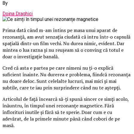
By
Doina Draghici
Prima dată când m-am întins pe masa unui aparat de
rezonanță, am avut senzația ciudată că intru într-o capsulă
spațială dintr-un film vechi. Nu durea nimic, evident. Dar
mintea o lua razna și nu reușeam să o conving că totul e
doar o investigație banală.
Cred că asta e partea pe care nimeni nu ți-o explică
suficient înainte. Nu durerea e problema, fiindcă rezonanța
nu doare deloc. Sunt celelalte lucruri, mai mici și mai
subtile, care te iau prin surprindere când nu te aștepți.
Articolul de față încearcă să-ți spună sincer ce simți acolo,
înăuntru, în timpul unei rezonanțe magnetice. Fără
înflorituri inutile și fără să te sperie. Doar cum e cu
adevărat, de la primele minute până când cobori de pe
masă.