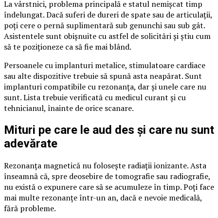
La vârstnici, problema principală e statul nemișcat timp
îndelungat. Dacă suferi de dureri de spate sau de articulații,
poți cere o pernă suplimentară sub genunchi sau sub gât.
Asistentele sunt obișnuite cu astfel de solicitări și știu cum
să te poziționeze ca să fie mai blând.
Persoanele cu implanturi metalice, stimulatoare cardiace
sau alte dispozitive trebuie să spună asta neapărat. Sunt
implanturi compatibile cu rezonanța, dar și unele care nu
sunt. Lista trebuie verificată cu medicul curant și cu
tehnicianul, înainte de orice scanare.
Mituri pe care le aud des și care nu sunt
adevărate
Rezonanța magnetică nu folosește radiații ionizante. Asta
înseamnă că, spre deosebire de tomografie sau radiografie,
nu există o expunere care să se acumuleze în timp. Poți face
mai multe rezonanțe într-un an, dacă e nevoie medicală,
fără probleme.