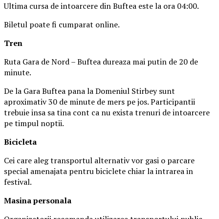
Ultima cursa de intoarcere din Buftea este la ora 04:00.
Biletul poate fi cumparat online.
Tren
Ruta Gara de Nord – Buftea dureaza mai putin de 20 de
minute.
De la Gara Buftea pana la Domeniul Stirbey sunt
aproximativ 30 de minute de mers pe jos. Participantii
trebuie insa sa tina cont ca nu exista trenuri de intoarcere
pe timpul noptii.
Biciclet
a
Cei care aleg transportul alternativ vor gasi o parcare
special amenajata pentru biciclete chiar la intrarea in
festival.
Masina
personal
a
Organizatorii recomanda utilizarea transportului public