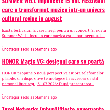
SUMMER WELL implineste 15 ani. Festivalul
care a transformat muzica intr-un univers
cultural revine in august
Exista festivaluri la care mergi pentru un concert. Si exista
Summer Well – locul in care muzica este doar inceputul....
Uncategorized
o săptămână ago
HONOR Magic V6: designul care se poartă
HONOR propune o nouă perspectivă asupra telefoanelor
pliabile: din dispozitive tehnologice în accesorii de stil
personal București, 31.07.2026: După prezentarea...
Uncategorized
o săptămână ago
Zyxel Networks îmbunătățește guvernanța