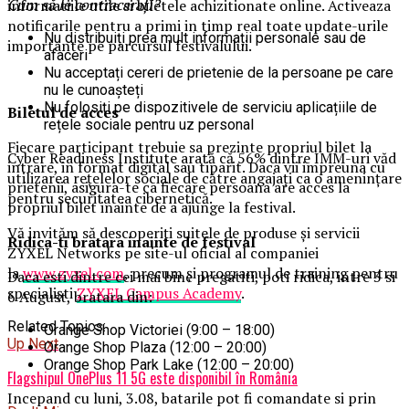
Cum să le contracarați?
informatiile utile si biletele achizitionate online. Activeaza
notificarile pentru a primi in timp real toate update-urile
Nu distribuiți prea mult informații personale sau de
importante pe parcursul festivalului.
afaceri
Nu acceptați cereri de prietenie de la persoane pe care
nu le cunoașteți
Nu folosiți pe dispozitivele de serviciu aplicațiile de
Biletul de acces
rețele sociale pentru uz personal
Fiecare participant trebuie sa prezinte propriul bilet la
Cyber Readiness Institute arată că 56% dintre IMM-uri văd
intrare, in format digital sau tiparit. Daca vii impreuna cu
utilizarea rețelelor sociale de către angajați ca o amenințare
prietenii, asigura-te ca fiecare persoana are acces la
pentru securitatea cibernetică.
propriul bilet inainte de a ajunge la festival.
Vă invităm să descoperiți suitele de produse și servicii
Ridica-t
i br
at
ara
inainte de festival
ZYXEL Networks pe site-ul oficial al companiei
la
www.zyxel.com
, precum și programul de training pentru
Daca esti dintre cei mai bine pregatiti, poti ridica, intre 3 si
specialiști
ZYXEL Campus Academy
.
6 August, bratara din:
Related Topics:
Orange Shop Victoriei (9:00 – 18:00)
Up Next
Orange Shop Plaza (12:00 – 20:00)
Orange Shop Park Lake (12:00 – 20:00)
Flagshipul OnePlus 11 5G este disponibil în România
Incepand cu luni, 3.08, batarile pot fi comandate si prin