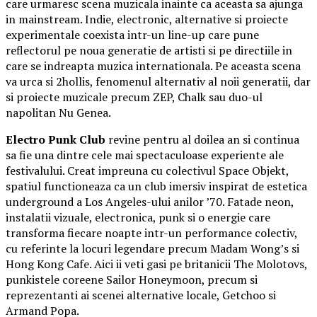
care urmaresc scena muzicala inainte ca aceasta sa ajunga
in mainstream. Indie, electronic, alternative si proiecte
experimentale coexista intr-un line-up care pune
reflectorul pe noua generatie de artisti si pe directiile in
care se indreapta muzica internationala. Pe aceasta scena
va urca si 2hollis, fenomenul alternativ al noii generatii, dar
si proiecte muzicale precum ZEP, Chalk sau duo-ul
napolitan Nu Genea.
Electro Punk Club
revine pentru al doilea an si continua
sa fie una dintre cele mai spectaculoase experiente ale
festivalului. Creat impreuna cu colectivul Space Objekt,
spatiul functioneaza ca un club imersiv inspirat de estetica
underground a Los Angeles-ului anilor ’70. Fatade neon,
instalatii vizuale, electronica, punk si o energie care
transforma fiecare noapte intr-un performance colectiv,
cu referinte la locuri legendare precum Madam Wong’s si
Hong Kong Cafe. Aici ii veti gasi pe britanicii The Molotovs,
punkistele coreene Sailor Honeymoon, precum si
reprezentanti ai scenei alternative locale, Getchoo si
Armand Popa.