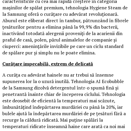
caracteristicile cu cea mai rapidă creștere în categoria
mașinilor de spălat premium, tehnologia Hygiene Steam de
la Samsung oferă o curățare cu adevărat revoluționară.
Aburul este eliberat direct în tambur, pătrunzând în fibrele
țesăturilor pentru a elimina până la 99,9% din bacterii,
inactivând totodată alergenii proveniți de la acarienii din
praful de casă, polen, părul animalelor de companie și
ciuperci: amenințările invizibile pe care un ciclu standard
de spălare pur și simplu nu le poate elimina.
Curățare impecabilă, extrem de delicată
A curăța cu adevărat hainele nu ar trebui să însemne
supunerea lor la o uzură inutilă. Tehnologia AI Ecobubble
de la Samsung dizolvă detergentul într-o spumă fină și
penetrantă înainte chiar de începerea ciclului. Tehnologia
este deosebit de eficientă la temperaturi mai scăzute,
îmbunătățind îndepărtarea murdăriei cu până la 20%, iar
bulele ajută la îndepărtarea murdăriei de pe țesături fără a
recurge la căldură ridicată. Mai puține spălări la
temperaturi ridicate înseamnă haine care arată ca noi mai