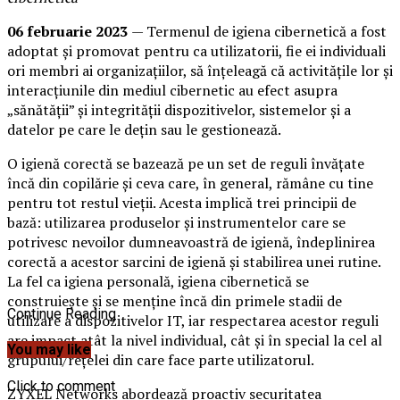
06 februarie 2023
— Termenul de igiena cibernetică a fost
adoptat și promovat pentru ca utilizatorii, fie ei individuali
ori membri ai organizațiilor, să înțeleagă că activitățile lor și
interacțiunile din mediul cibernetic au efect asupra
„sănătății” și integrității dispozitivelor, sistemelor și a
datelor pe care le dețin sau le gestionează.
O igienă corectă se bazează pe un set de reguli învățate
încă din copilărie și ceva care, în general, rămâne cu tine
pentru tot restul vieții. Acesta implică trei principii de
bază: utilizarea produselor și instrumentelor care se
potrivesc nevoilor dumneavoastră de igienă, îndeplinirea
corectă a acestor sarcini de igienă și stabilirea unei rutine.
La fel ca igiena personală, igiena cibernetică se
construiește și se menține încă din primele stadii de
Continue Reading
utilizare a dispozitivelor IT, iar respectarea acestor reguli
are impact atât la nivel individual, cât și în special la cel al
You may like
grupului/rețelei din care face parte utilizatorul.
Click to comment
ZYXEL Networks abordează proactiv securitatea