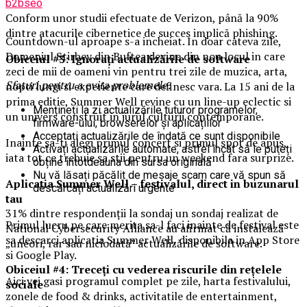
b2bseo
Conform unor studii efectuate de Verizon, până la 90%
dintre atacurile cibernetice de succes implică phishing.
Countdown-ul aproape s-a incheiat. In doar cateva zile,
Domeniul Stirbey din Buftea devine din nou locul in care
Obiceiul #3: Ignorați actualizările de software
zeci de mii de oameni vin pentru trei zile de muzica, arta,
Sfaturi pentru a evita problemele:
nopti lungi si experiente care definesc vara. La 15 ani de la
prima editie, Summer Well revine cu un line-up eclectic si
Mențineți la zi actualizările tuturor programelor,
un univers construit in jurul culturii contemporane.
firmware-ului, browserelor și aplicațiilor
Acceptați actualizările de îndată ce sunt disponibile
Inainte sa-ti alegi primul concert si primul spot de apus,
Activați actualizările automate, astfel încât să le puteți
iata tot ce trebuie sa stii pentru un weekend fara surprize.
obține întotdeauna din sursa originală
Nu vă lăsați păcălit de mesaje scam care vă spun să
Aplica
t
ia Summer Well
– festivalul, direct in buzunarul
descărcați actualizări urgente
tau
31% dintre respondenții la sondaj un sondaj realizat de
Primul lucru pe care merita sa-l faci inainte de festival este
National Cybersecurity Alliance au afirmat că instalează
sa descarci aplicatia Summer Well, disponibila in App Store
„uneori, rar sau niciodată” actualizările de software.
si Google Play.
Obiceiul #4: Treceți cu vederea riscurile din rețelele
Aici vei gasi programul complet pe zile, harta festivalului,
sociale
zonele de food & drinks, activitatile de entertainment,