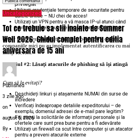
privilegiat
Utilizați credențiale temporare de securitate pentru
Uncategorized
datele critice – NU chei de acces!
Utilizați un VPN pentru a vă masca IP-ul atunci când
Tot ce trebuie sa stii inainte de Summer
navigați în rețele publice sau vă conectați la birou
Well 2026. Ghidul complet pentru editia
Cyber Readiness Institute arată că peste 50% dintre
companiile mici nu au implementat autentificarea cu mai
aniversara de 15 ani
mulți factori.
Obiceiul #2: Lăsați atacurile de phishing să își atingă
ținta
Cum să le evitați?
Published
Deschideți linkuri și atașamente NUMAI din surse de
3 zile ago
încredere
Verificați îndeaproape detaliile expeditorului – de
on
exemplu, domeniul adresei de e-mail pare legitim?
Fiți atenți la solicitările de informații personale și la
august 5, 2026
ofertele care sunt prea bune pentru a fi adevărate
By
Utilizați un firewall ca scut între computer și un atacator
pentru a preveni atacurile externe