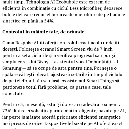
mult timp. Tehnologia AI Ecobubble este extrem de
eficientă în combinație cu ciclul Less Microfiber, deoarece
bulele delicate reduc eliberarea de microfibre de pe hainele
sintetice cu până la 54%.
Controlul în mâinile tale, de oriunde
Gama Bespoke AI îți oferă controlul exact acolo unde îți
dorești. Folosește ecranul Smart Screen viu de 7 inch
pentru a seta ciclurile și a verifica progresul sau pur și
simplu cere-i lui Bixby — asistentul vocal îmbunătățit al
Samsung — să se ocupe de asta pentru tine. Pornește o
spălare cât ești plecat, ajustează setările în timpul ciclului
de pe telefonul tău sau lasă ecosistemul SmartThings să
gestioneze totul fără probleme, ca parte a casei tale
conectate.
Pentru că, în esență, asta își doresc cu adevărat oamenii:
73% dintre ei solicită aparate mai inteligente, bazate pe AI,
iar peste jumătate acordă prioritate eficienței energetice
mai presus de orice. Dispozitivele bazate pe AI oferă exact