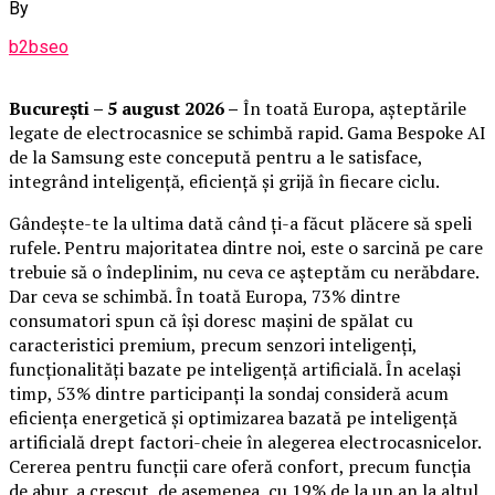
By
b2bseo
București – 5 august 2026 –
În toată Europa, așteptările
legate de electrocasnice se schimbă rapid. Gama Bespoke AI
de la Samsung este concepută pentru a le satisface,
integrând inteligență, eficiență și grijă în fiecare ciclu.
Gândește-te la ultima dată când ți-a făcut plăcere să speli
rufele. Pentru majoritatea dintre noi, este o sarcină pe care
trebuie să o îndeplinim, nu ceva ce așteptăm cu nerăbdare.
Dar ceva se schimbă. În toată Europa, 73% dintre
consumatori spun că își doresc mașini de spălat cu
caracteristici premium, precum senzori inteligenți,
funcționalități bazate pe inteligență artificială. În același
timp, 53% dintre participanți la sondaj consideră acum
eficiența energetică și optimizarea bazată pe inteligență
artificială drept factori-cheie în alegerea electrocasnicelor.
Cererea pentru funcții care oferă confort, precum funcția
de abur, a crescut, de asemenea, cu 19% de la un an la altul,