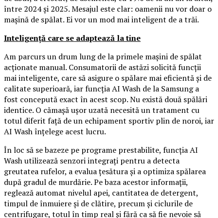
între 2024 și 2025. Mesajul este clar: oamenii nu vor doar o
mașină de spălat. Ei vor un mod mai inteligent de a trăi.
Inteligență care se adaptează la tine
Am parcurs un drum lung de la primele mașini de spălat
acționate manual. Consumatorii de astăzi solicită funcții
mai inteligente, care să asigure o spălare mai eficientă și de
calitate superioară, iar funcția AI Wash de la Samsung a
fost concepută exact în acest scop. Nu există două spălări
identice. O cămașă ușor uzată necesită un tratament cu
totul diferit față de un echipament sportiv plin de noroi, iar
AI Wash înțelege acest lucru.
În loc să se bazeze pe programe prestabilite, funcția AI
Wash utilizează senzori integrați pentru a detecta
greutatea rufelor, a evalua țesătura și a optimiza spălarea
după gradul de murdărie. Pe baza acestor informații,
reglează automat nivelul apei, cantitatea de detergent,
timpul de înmuiere și de clătire, precum și ciclurile de
centrifugare, totul în timp real și fără ca să fie nevoie să