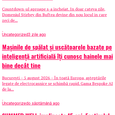
Countdown-ul aproape s-a incheiat. In doar cateva zile,
Domeniul Stirbey din Buftea devine din nou locul in care
zeci de...
Uncategorized
3 zile ago
Mașinile de spălat și uscătoarele bazate pe
inteligență artificială îți cunosc hainele mai
bine decât tine
București – 5 august 2026 – În toată Europa, așteptările
legate de electrocasnice se schimbă rapid. Gama Bespoke AI
de la...
Uncategorized
o săptămână ago