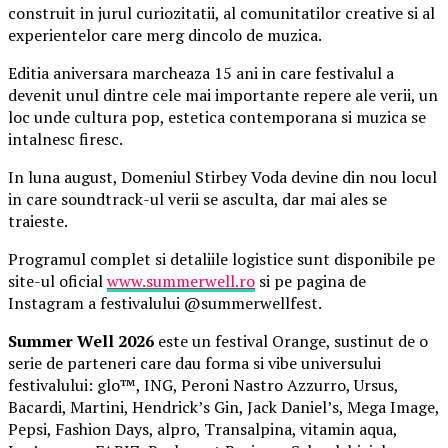
construit in jurul curiozitatii, al comunitatilor creative si al
experientelor care merg dincolo de muzica.
Editia aniversara marcheaza 15 ani in care festivalul a
devenit unul dintre cele mai importante repere ale verii, un
loc unde cultura pop, estetica contemporana si muzica se
intalnesc firesc.
In luna august, Domeniul Stirbey Voda devine din nou locul
in care soundtrack-ul verii se asculta, dar mai ales se
traieste.
Programul complet si detaliile logistice sunt disponibile pe
site-ul oficial
www.summerwell.ro
si pe pagina de
Instagram a festivalului @summerwellfest.
Summer Well 2026
este un festival Orange, sustinut de o
serie de parteneri care dau forma si vibe universului
festivalului: glo™, ING, Peroni Nastro Azzurro, Ursus,
Bacardi, Martini, Hendrick’s Gin, Jack Daniel’s, Mega Image,
Pepsi, Fashion Days, alpro, Transalpina, vitamin aqua,