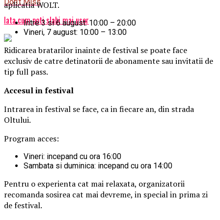
Don't Miss
aplicatia WOLT.
Iata cum poti slabi mai usor
Intre 3 si 6 august: 10:00 – 20:00
Vineri, 7 august: 10:00 – 13:00
Ridicarea bratarilor inainte de festival se poate face
exclusiv de catre detinatorii de abonamente sau invitatii de
tip full pass.
Accesul i
n festival
Intrarea in festival se face, ca in fiecare an, din strada
Oltului.
Program acces:
Vineri: incepand cu ora 16:00
Sambata si duminica: incepand cu ora 14:00
Pentru o experienta cat mai relaxata, organizatorii
recomanda sosirea cat mai devreme, in special in prima zi
de festival.