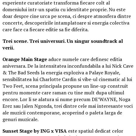
experiente curatoriate transforma fiecare colt al
domeniului intr-un spatiu cu identitate proprie. Nu este
doar despre cine urca pe scena, ci despre atmosfera dintre
concerte, descoperirile intamplatoare si energia colectiva
care face ca fiecare editie sa fie diferita.
Trei scene. Trei universuri. Un singur soundtrack al
verii.
Orange Main Stage
aduce numele care definesc editia
aniversara. De la intensitatea inconfundabila a lui Nick Cave
& The Bad Seeds la energia exploziva a Palaye Royale,
sensibilitatea lui Charlotte Cardin si vibe-ul cinematic al lui
Two Feet, scena principala propune un line-up construit
pentru momente care raman cu tine mult dupa ultimul
encore. Lor li se alatura si nume precum DE’WAYNE, Noga
Erez sau Jalen Ngonda, trei dintre cele mai interesante voci
ale muzicii contemporane, acoperind o paleta larga de
genuri muzicale.
Sunset Stage by ING x VISA
este spatiul dedicat celor