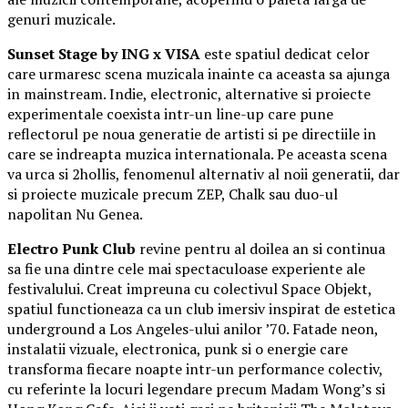
genuri muzicale.
Sunset Stage by ING x VISA
este spatiul dedicat celor
care urmaresc scena muzicala inainte ca aceasta sa ajunga
in mainstream. Indie, electronic, alternative si proiecte
experimentale coexista intr-un line-up care pune
reflectorul pe noua generatie de artisti si pe directiile in
care se indreapta muzica internationala. Pe aceasta scena
va urca si 2hollis, fenomenul alternativ al noii generatii, dar
si proiecte muzicale precum ZEP, Chalk sau duo-ul
napolitan Nu Genea.
Electro Punk Club
revine pentru al doilea an si continua
sa fie una dintre cele mai spectaculoase experiente ale
festivalului. Creat impreuna cu colectivul Space Objekt,
spatiul functioneaza ca un club imersiv inspirat de estetica
underground a Los Angeles-ului anilor ’70. Fatade neon,
instalatii vizuale, electronica, punk si o energie care
transforma fiecare noapte intr-un performance colectiv,
cu referinte la locuri legendare precum Madam Wong’s si