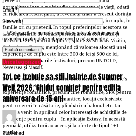
„Într-o lume post-pandemică, definită de o nouă
normalitate într-o multitudine de aspecte ale vieții, odată
Email
*
cu ridicarea restricțiilor, a revenit și chiar a crescut dorința
oamenilor de a face lucruri speciale împreună, în cuplu, în
Site web
familie ori cu prietenii. În topul preferințelor acestora se
Salvează-mi numele, emailul și site-ul web în acest
află degustările de vinuri, participarea la festivaluri și
navigator pentru data viitoare când o să comentez.
accesul la SPA pentru cupluri”, spune Sveatoslav Vizitiu,
Cofondator Extasy, menționând că valoarea alocată unei
experiențe de cuplu este între 300 de lei și 500 de lei,
excepție făcând marile festivaluri, precum UNTOLD,
Uncategorized
Neversea și Massif.
Tot ce trebuie sa stii inainte de Summer
De la începutul lunii februarie, apropierea de Valentineˈs
Day și Dragobete a adus o creștere a cererilor pentru
Well 2026. Ghidul complet pentru editia
experiențe romantice, precum cine romantice, SPA pentru
aniversara de 15 ani
cupluri, tururi și excursii romantice, locații exclusiviste
pentru cereri în căsătorie, plimbări cu balonul etc. Iar
oferta a venit în sprijinul celor interesați de achizițiile de
experiențe pentru cuplu – în aplicația Extasy, în această
perioadă, utilizatorii au acces și la oferte de tipul 1+1
gratis.
Published