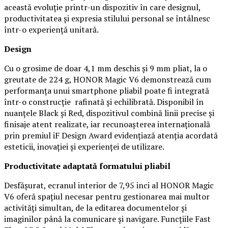
această evoluție printr-un dispozitiv în care designul,
productivitatea și expresia stilului personal se întâlnesc
într-o experiență unitară.
Design
Cu o grosime de doar 4,1 mm deschis și 9 mm pliat, la o
greutate de 224 g, HONOR Magic V6 demonstrează cum
performanța unui smartphone pliabil poate fi integrată
într-o construcție rafinată și echilibrată. Disponibil în
nuanțele Black și Red, dispozitivul combină linii precise și
finisaje atent realizate, iar recunoașterea internațională
prin premiul iF Design Award evidențiază atenția acordată
esteticii, inovației și experienței de utilizare.
Productivitate adaptată formatului pliabil
Desfășurat, ecranul interior de 7,95 inci al HONOR Magic
V6 oferă spațiul necesar pentru gestionarea mai multor
activități simultan, de la editarea documentelor și
imaginilor până la comunicare și navigare. Funcțiile Fast