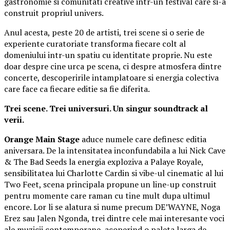
gastronomie si comunitati creative intr-un festival care si-a
construit propriul univers.
Anul acesta, peste 20 de artisti, trei scene si o serie de
experiente curatoriate transforma fiecare colt al
domeniului intr-un spatiu cu identitate proprie. Nu este
doar despre cine urca pe scena, ci despre atmosfera dintre
concerte, descoperirile intamplatoare si energia colectiva
care face ca fiecare editie sa fie diferita.
Trei scene. Trei universuri. Un singur soundtrack al
verii.
Orange Main Stage
aduce numele care definesc editia
aniversara. De la intensitatea inconfundabila a lui Nick Cave
& The Bad Seeds la energia exploziva a Palaye Royale,
sensibilitatea lui Charlotte Cardin si vibe-ul cinematic al lui
Two Feet, scena principala propune un line-up construit
pentru momente care raman cu tine mult dupa ultimul
encore. Lor li se alatura si nume precum DE’WAYNE, Noga
Erez sau Jalen Ngonda, trei dintre cele mai interesante voci
ale muzicii contemporane, acoperind o paleta larga de