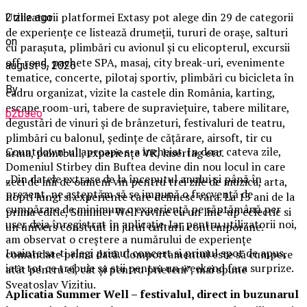
Utilizatorii platformei Extasy pot alege din 29 de categorii
2 zile ago
de experiențe ce listează drumeții, tururi de orașe, salturi
on
cu parașuta, plimbări cu avionul și cu elicopterul, excursii
off-road, pachete SPA, masaj, city break-uri, evenimente
august 5, 2026
tematice, concerte, pilotaj sportiv, plimbări cu bicicleta în
By
cadru organizat, vizite la castele din România, karting,
escape room-uri, tabere de supraviețuire, tabere militare,
b2bseo
degustări de vinuri și de brânzeturi, festivaluri de teatru,
plimbări cu balonul, ședințe de cățărare, airsoft, tir cu
Countdown-ul aproape s-a incheiat. In doar cateva zile,
arma, paintball, experiențe VR, lasertag etc.
Domeniul Stirbey din Buftea devine din nou locul in care
„Din datele extrase de la începutul anului și până în
zeci de mii de oameni vin pentru trei zile de muzica, arta,
prezent, ne așteptăm să se impună o frecvență de
nopti lungi si experiente care definesc vara. La 15 ani de la
cumpărare de minimum o experiență pe săptămână per
prima editie, Summer Well revine cu un line-up eclectic si
user deja înregistrat în aplicație. Iar pentru utilizatorii noi,
un univers construit in jurul culturii contemporane.
am observat o creștere a numărului de experiențe
Inainte sa-ti alegi primul concert si primul spot de apus,
comandate prima dată. Comportamentul este să cumpere
iata tot ce trebuie sa stii pentru un weekend fara surprize.
atât pentru ei, cât și pentru prieteni”, mai spune
Sveatoslav Vizitiu.
Aplica
t
ia Summer Well
– festivalul, direct in buzunarul