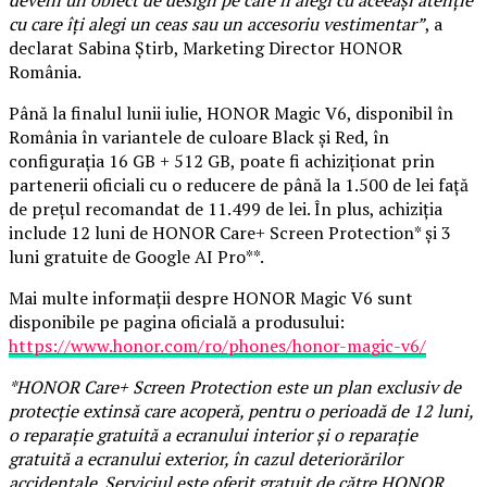
cu care îți alegi un ceas sau un accesoriu vestimentar”
, a
declarat Sabina Știrb, Marketing Director HONOR
România.
Până la finalul lunii iulie, HONOR Magic V6, disponibil în
România în variantele de culoare Black și Red, în
configurația 16 GB + 512 GB, poate fi achiziționat prin
partenerii oficiali cu o reducere de până la 1.500 de lei față
de prețul recomandat de 11.499 de lei. În plus, achiziția
include 12 luni de HONOR Care+ Screen Protection* și 3
luni gratuite de Google AI Pro**.
Mai multe informații despre HONOR Magic V6 sunt
disponibile pe pagina oficială a produsului:
https://www.honor.com/ro/phones/honor-magic-v6/
*HONOR Care+ Screen Protection este un plan exclusiv de
protecție extinsă care acoperă, pentru o perioadă de 12 luni,
o reparație gratuită a ecranului interior și o reparație
gratuită a ecranului exterior, în cazul deteriorărilor
accidentale. Serviciul este oferit gratuit de către HONOR