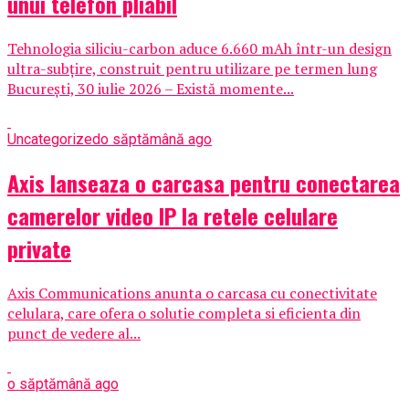
unui telefon pliabil
Tehnologia siliciu-carbon aduce 6.660 mAh într-un design
ultra-subțire, construit pentru utilizare pe termen lung
București, 30 iulie 2026 – Există momente...
Uncategorized
o săptămână ago
Axis lanseaza o carcasa pentru conectarea
camerelor video IP la retele celulare
private
Axis Communications anunta o carcasa cu conectivitate
celulara, care ofera o solutie completa si eficienta din
punct de vedere al...
o săptămână ago