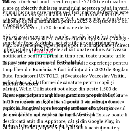
tau
Extasy a încheiat anul trecut cu peste 77.000 de utilizatori
și are ca obiectiv dublarea numărului acestora până în vară.
Primul lucru pe care merita sa-l faci inainte de festival este
Compania a înregistrat anul trecut o cifră de afaceri de 4
sa descarci aplicatia Summer Well, disponibila in App Store
milioane de lei și estimează pentru 2023 o creștere de 5 ori
si Google Play.
a cifrei de afaceri, la 20 de milioane de lei.
Aici vei gasi programul complet pe zile, harta festivalului,
Aplicația Extasy poate fi descărcată din AppStore și Google
zonele de food & drinks, activitatile de entertainment,
Play. De asemenea, experiențele pot fi achiziționate și direct
informatiile utile si biletele achizitionate online. Activeaza
din website-ul
Extasy.ro
.
notificarile pentru a primi in timp real toate update-urile
importante pe parcursul festivalului.
Extasy este platforma cu cele mai multe experiențe pentru
timp liber din România. A fost înființată în 2020 de Bogdan
Buta, fondatorul UNTOLD, și Sveatoslav Veaceslav Vizitiu,
cofondator al platformei de sănătate pentru copii şi
Biletul de acces
părinţi, Wello. Utilizatorii pot alege din peste 1.500 de
Fiecare participant trebuie sa prezinte propriul bilet la
experiențe pentru timp liber, pentru toate vârstele, listate
intrare, in format digital sau tiparit. Daca vii impreuna cu
în 29 categorii, astfel încât să poată fi vizualizate foarte
prietenii, asigura-te ca fiecare persoana are acces la
rapid, în funcție de preferințele utilizatorilor, iar procesul
propriul bilet inainte de a ajunge la festival.
de navigare în aplicație să fie facil. Aplicația Extasy poate fi
descărcată atât din AppStore, cât și din Google Play, în
Ridica-t
i br
at
ara
inainte de festival
viitorul apropiat, experiențele putând fi achiziționate și