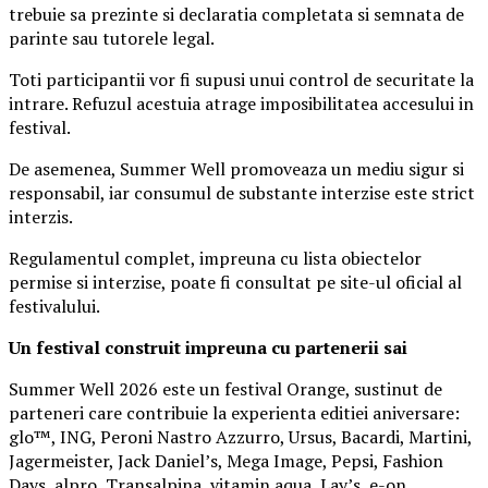
trebuie sa prezinte si declaratia completata si semnata de
parinte sau tutorele legal.
Toti participantii vor fi supusi unui control de securitate la
intrare. Refuzul acestuia atrage imposibilitatea accesului in
festival.
De asemenea, Summer Well promoveaza un mediu sigur si
responsabil, iar consumul de substante interzise este strict
interzis.
Regulamentul complet, impreuna cu lista obiectelor
permise si interzise, poate fi consultat pe site-ul oficial al
festivalului.
Un festival construit
impreuna cu partenerii sai
Summer Well 2026 este un festival Orange, sustinut de
parteneri care contribuie la experienta editiei aniversare:
glo™, ING, Peroni Nastro Azzurro, Ursus, Bacardi, Martini,
Jagermeister, Jack Daniel’s, Mega Image, Pepsi, Fashion
Days, alpro, Transalpina, vitamin aqua, Lay’s, e-on,