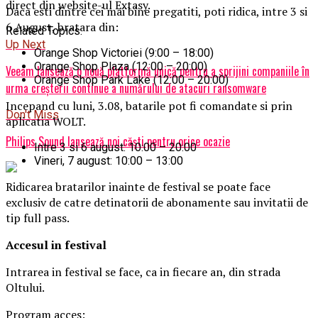
direct din website-ul Extasy.
Daca esti dintre cei mai bine pregatiti, poti ridica, intre 3 si
6 August, bratara din:
Related Topics:
Up Next
Orange Shop Victoriei (9:00 – 18:00)
Orange Shop Plaza (12:00 – 20:00)
Veeam lansează o nouă platformă unică pentru a sprijini companiile în
Orange Shop Park Lake (12:00 – 20:00)
urma creșterii continue a numărului de atacuri ransomware
Incepand cu luni, 3.08, batarile pot fi comandate si prin
Don't Miss
aplicatia WOLT.
Philips Sound lansează noi căști pentru orice ocazie
Intre 3 si 6 august: 10:00 – 20:00
Vineri, 7 august: 10:00 – 13:00
Ridicarea bratarilor inainte de festival se poate face
exclusiv de catre detinatorii de abonamente sau invitatii de
tip full pass.
Accesul i
n festival
Intrarea in festival se face, ca in fiecare an, din strada
Oltului.
Program acces: