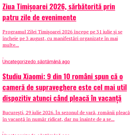
Ziua Timișoarei 2026, sărbătorită prin
patru zile de evenimente
Programul Zilei Timișoarei 2026 începe pe 31 iulie și se
încheie pe 3 august, cu manifestări organizate în mai
multe...
Uncategorized
o săptămână ago
Studiu Xiaomi: 9 din 10 români spun că o
cameră de supraveghere este cel mai util
dispozitiv atunci când pleacă în vacanță
București, 29 iulie 2026. În sezonul de vară, românii pleacă
în vacanță în număr ridicat, dar nu înainte de a se...