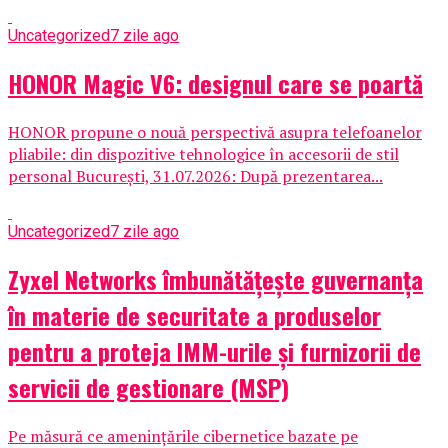
Uncategorized
7 zile ago
HONOR Magic V6: designul care se poartă
HONOR propune o nouă perspectivă asupra telefoanelor
pliabile: din dispozitive tehnologice în accesorii de stil
personal București, 31.07.2026: După prezentarea...
Uncategorized
7 zile ago
Zyxel Networks îmbunătățește guvernanța
în materie de securitate a produselor
pentru a proteja IMM-urile și furnizorii de
servicii de gestionare (MSP)
Pe măsură ce amenințările cibernetice bazate pe