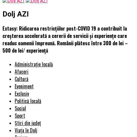
Dolj AZI
Extasy: Ridicarea restricțiilor post-COVID 19 a contribuit la
creșterea accelerată a cererii de servicii și experiențe care
readuc oamenii împreună. Românii plătesc între 300 de lei –
500 de lei/ experiență
Administrație locală
Afaceri
Cultură
Eveniment
Exclusiv
Politică locală
Social
Sport
Știri din județ
Viața în Dolj