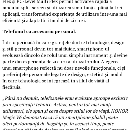
Flex și PC-Level Multi Flex permit activarea rapidă a
modului split-screen și utilizarea simultană a până la trei
aplicații, transformând experiența de utilizare într-una mai
eficientă și adaptată ritmului de zi cu zi.
Telefonul ca accesoriu personal.
Într-o perioadă în care granițele dintre tehnologie, design
și stil personal devin tot mai fluide, smartphone-ul
evoluează dincolo de rolul unui simplu instrument și devine
parte din experiența de zi cu zi a utilizatorului. Alegerea
unui smartphone reflectă nu doar nevoile funcționale, ci și
preferințele personale legate de design, estetică și modul
în care tehnologia se integrează în stilul de viață al
fiecăruia.
„Până nu demult, telefoanele erau evaluate aproape exclusiv
prin specificații tehnice. Astăzi, pentru tot mai mulți
utilizatori, ele spun și ceva despre stilul lor de viață. HONOR
Magic V6 demonstrează că un smartphone pliabil poate
oferi performanță de flagship și, în același timp, poate
deveni un obiect de design pe care îl alegi cu aceeași atenție