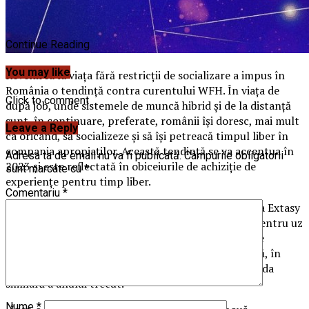
Continue Reading
You may like
Revenirea la viața fără restricții de socializare a impus în
România o tendință contra curentului WFH. În viața de
Click to comment
după job, unde sistemele de muncă hibrid și de la distanță
sunt, în continuare, preferate, românii își doresc, mai mult
Leave a Reply
ca oricând, să socializeze și să își petreacă timpul liber în
compania apropiaților. Această tendință se va accentua în
Adresa ta de email nu va fi publicată.
Câmpurile obligatorii
2023 și este reflectată în obiceiurile de achiziție de
sunt marcate cu
*
experiențe pentru timp liber.
Comentariu
*
Peste 80% din experiențele cumpărate în platforma Extasy
sunt destinate cuplurilor și familiilor și mai puțin pentru uz
individual. Extasy este platforma cu cele mai multe
experiențe pentru timp liber din România și listează, în
prezent, peste 1.500 de oferte, dublu față de perioada
similară a anului trecut.
Nume
*