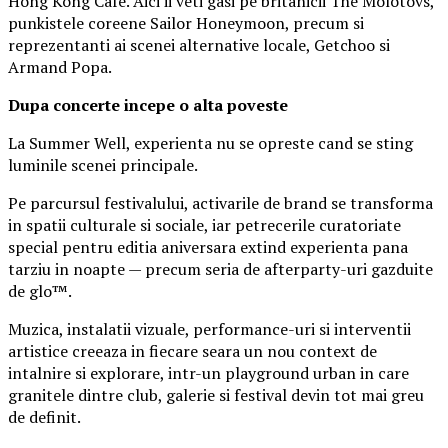
Hong Kong Cafe. Aici ii veti gasi pe britanicii The Molotovs,
punkistele coreene Sailor Honeymoon, precum si
reprezentanti ai scenei alternative locale, Getchoo si
Armand Popa.
Dupa concerte incepe o alta poveste
La Summer Well, experienta nu se opreste cand se sting
luminile scenei principale.
Pe parcursul festivalului, activarile de brand se transforma
in spatii culturale si sociale, iar petrecerile curatoriate
special pentru editia aniversara extind experienta pana
tarziu in noapte — precum seria de afterparty-uri gazduite
de glo™.
Muzica, instalatii vizuale, performance-uri si interventii
artistice creeaza in fiecare seara un nou context de
intalnire si explorare, intr-un playground urban in care
granitele dintre club, galerie si festival devin tot mai greu
de definit.